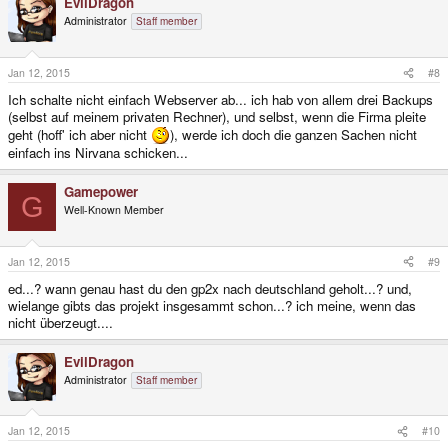
EvilDragon
Administrator
Staff member
Jan 12, 2015
#8
Ich schalte nicht einfach Webserver ab... ich hab von allem drei Backups
(selbst auf meinem privaten Rechner), und selbst, wenn die Firma pleite
geht (hoff' ich aber nicht
), werde ich doch die ganzen Sachen nicht
einfach ins Nirvana schicken...
Gamepower
G
Well-Known Member
Jan 12, 2015
#9
ed...? wann genau hast du den gp2x nach deutschland geholt...? und,
wielange gibts das projekt insgesammt schon...? ich meine, wenn das
nicht überzeugt....
EvilDragon
Administrator
Staff member
Jan 12, 2015
#10