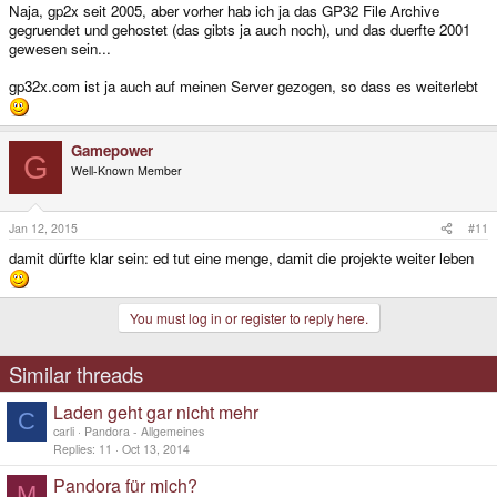
Naja, gp2x seit 2005, aber vorher hab ich ja das GP32 File Archive
gegruendet und gehostet (das gibts ja auch noch), und das duerfte 2001
gewesen sein...
gp32x.com ist ja auch auf meinen Server gezogen, so dass es weiterlebt
Gamepower
G
Well-Known Member
Jan 12, 2015
#11
damit dürfte klar sein: ed tut eine menge, damit die projekte weiter leben
You must log in or register to reply here.
Similar threads
Laden geht gar nicht mehr
C
carli
Pandora - Allgemeines
Replies
11
Oct 13, 2014
Pandora für mich?
M