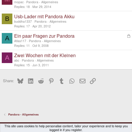
mopac
Pandora - Allgemeines
Replies
18
Mar 29, 2014
Usb-Lader mit Pandora Akku
B
buddha1337
Pandora - Allgemeines
Replies
17
Apr 20, 2012
Ein paar Fragen zur Pandora
L
A
o
Atlas117
Pandora - Allgemeines
c
Replies
11
Oct 9, 2008
k
Zwei Wochen mit der Kleinen
e
A
d
abc
Pandora - Allgemeines
Replies
15
Jun 3, 2011
Bluesky
LinkedIn
Reddit
Pinterest
Tumblr
WhatsApp
Email
Link
Share:
Pandora - Allgemeines
DragonBox Pyra
English (US)
This site uses cookies to help personalise content, tailor your experience and to keep you
logged in if you register.