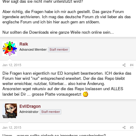
Wer sagt das sie nicht mehr unterstützt wird?
Aber richtig, die Fragen habe ich mir auch gestellt. Das ganze Forum
irgendwie archivieren. Ich mag das deutsche Forum zb viel lieber als das
englische Forum und ich bin hier auch gern am stöbern.
Nur sollten die Downloads eine ganze Weile noch online sein...
Raik
Advanced Member
Staff member
Jan 12, 2015
#4
Die Fragen kann eigentlich nur ED komplett beantworten. ICH denke das
Forum hier wird "nur" entsprechend erweitert. Der die das Repo bleibt
weiter erreichbar, nutzbar, fütterbar... also keine Änderung.
Ansonsten wget rekursiv auf der die das Repo loslassen und ALLES
landet bei Dir ... grosse Platte vorausgesetzt
EvilDragon
Administrator
Staff member
Jan 12, 2015
#5
Umm... warum sollte einfach so irgendwas verschwinden?