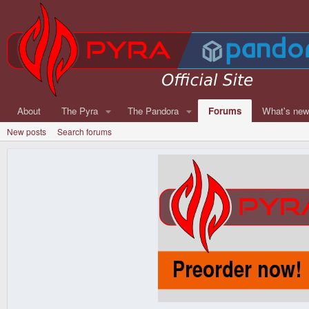
About
The Pyra
The Pandora
Forums
What's ne
New posts
Search forums