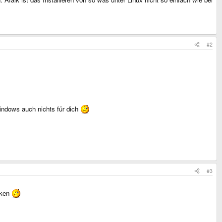
#2
windows auch nichts für dich
#3
cken