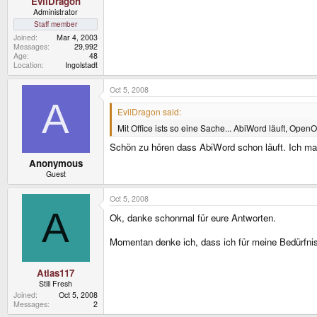
EvilDragon
Administrator
Staff member
Joined
Mar 4, 2003
Messages
29,992
Age
48
Location
Ingolstadt
Oct 5, 2008
A
EvilDragon said:
Mit Office ists so eine Sache... AbiWord läuft, Open
Schön zu hören dass AbiWord schon läuft. Ich ma
Anonymous
Guest
Oct 5, 2008
A
Ok, danke schonmal für eure Antworten.
Momentan denke ich, dass ich für meine Bedürfn
Atlas117
Still Fresh
Joined
Oct 5, 2008
Messages
2