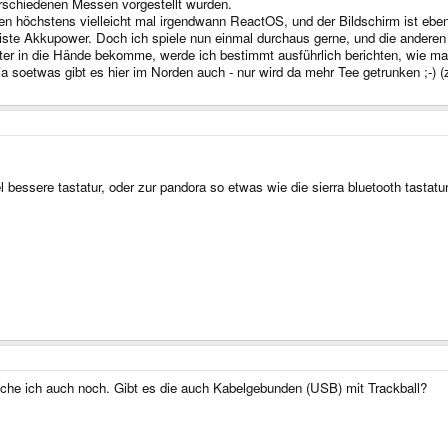
erschiedenen Messen vorgestellt wurden.
 höchstens vielleicht mal irgendwann ReactOS, und der Bildschirm ist eben "
iste Akkupower. Doch ich spiele nun einmal durchaus gerne, und die anderen 
in die Hände bekomme, werde ich bestimmt ausführlich berichten, wie man
 - ja soetwas gibt es hier im Norden auch - nur wird da mehr Tee getrunken ;
bessere tastatur, oder zur pandora so etwas wie die sierra bluetooth tastatur 
che ich auch noch. Gibt es die auch Kabelgebunden (USB) mit Trackball?