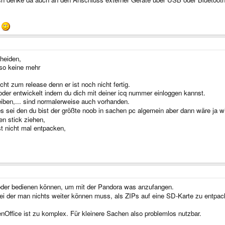
!
cheiden,
so keine mehr
cht zum release denn er ist noch nicht fertig.
 oder entwickelt indem du dich mit deiner icq nummer einloggen kannst.
iben,... sind normalerweise auch vorhanden.
es sei den du bist der größte noob in sachen pc algemein aber dann wäre ja 
en stick ziehen,
t nicht mal entpacken,
oder bedienen können, um mit der Pandora was anzufangen.
bei der man nichts weiter können muss, als ZIPs auf eine SD-Karte zu entpa
enOffice ist zu komplex. Für kleinere Sachen also problemlos nutzbar.