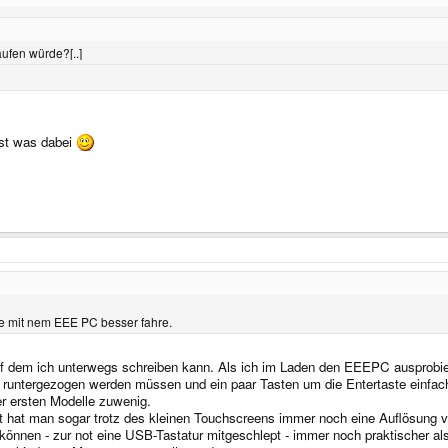
aufen würde?[..]
 ist was dabei
e mit nem EEE PC besser fahre.
 dem ich unterwegs schreiben kann. Als ich im Laden den EEEPC ausprobiert h
g runtergezogen werden müssen und ein paar Tasten um die Entertaste einfa
er ersten Modelle zuwenig.
t hat man sogar trotz des kleinen Touchscreens immer noch eine Auflösung 
en können - zur not eine USB-Tastatur mitgeschlept - immer noch praktischer