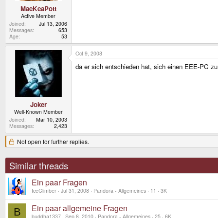
MaeKeaPott
Active Member
Joined
Jul 13, 2006
Messages
653
Age
53
Oct 9, 2008
da er sich entschieden hat, sich einen EEE-PC zu
Joker
Well-Known Member
Joined
Mar 10, 2003
Messages
2,423
Not open for further replies.
Similar threads
Ein paar Fragen
IceClimber
Jul 31, 2008
Pandora - Allgemeines
11
3K
Ein paar allgemeine Fragen
B
buddha1337
Sep 8, 2010
Pandora - Allgemeines
25
6K