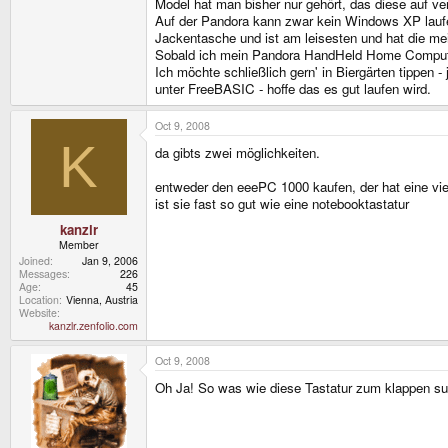
Model hat man bisher nur gehört, das diese auf v
Auf der Pandora kann zwar kein Windows XP laufen
Jackentasche und ist am leisesten und hat die me
Sobald ich mein Pandora HandHeld Home Computer 
Ich möchte schließlich gern' in Biergärten tippen
unter FreeBASIC - hoffe das es gut laufen wird.
Oct 9, 2008
K
da gibts zwei möglichkeiten.
entweder den eeePC 1000 kaufen, der hat eine viel 
ist sie fast so gut wie eine notebooktastatur
kanzlr
Member
Joined
Jan 9, 2006
Messages
226
Age
45
Location
Vienna, Austria
Website
kanzlr.zenfolio.com
Oct 9, 2008
Oh Ja! So was wie diese Tastatur zum klappen su