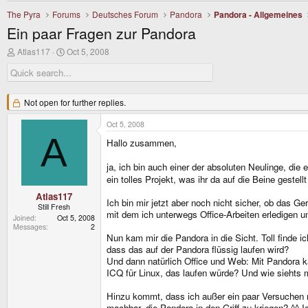
The Pyra
Forums
Deutsches Forum
Pandora
Pandora - Allgemeines
Ein paar Fragen zur Pandora
T
S
Atlas117
Oct 5, 2008
h
t
r
a
e
r
a
t
d
Not open for further replies.
d
s
a
t
t
Oct 5, 2008
a
e
A
Hallo zusammen,
r
t
e
ja, ich bin auch einer der absoluten Neulinge, di
r
ein tolles Projekt, was ihr da auf die Beine gestellt
Atlas117
Ich bin mir jetzt aber noch nicht sicher, ob das G
Still Fresh
mit dem ich unterwegs Office-Arbeiten erledigen un
Joined
Oct 5, 2008
Messages
2
Nun kam mir die Pandora in die Sicht. Toll finde i
dass das auf der Pandora flüssig laufen wird?
Und dann natürlich Office und Web: Mit Pandora k
ICQ für Linux, das laufen würde? Und wie siehts m
Hinzu kommt, dass ich außer ein paar Versuchen mi
machbar, die Pandora in den Griff zu kriegen? ^^ 