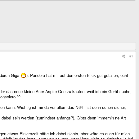
#1
t durch Giga
). Pandora hat mir auf den ersten Blick gut gefallen, echt
 oder das neue kleine Acer Aspire One zu kaufen, weil ich ein Gerät suche,
Konsolero ^^
en kann. Wichtig ist mir da vor allem das N64 - ist denn schon sicher,
t dabei sein werden (zumindest anfangs?). Gibts denn immerhin ne Art
en etwas Einlernzeit hätte ich dabei nichts, aber wäre es auch für mich
faik ist das Installieren von so was unter Linux nicht so einfach wie bei