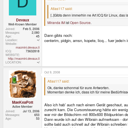
D
Atlas117 said:
[..]Gibts denn immerhin ne Art ICQ für Linux, das l
Devaux
Miranda IM
ist
Open Source
.
Well-Known Member
Joined
Feb 5, 2006
Messages
2,080
Dann gibts noch:
Age
45
Location
~/
centerim, pidgin, amsn, kopete, licq... fuer jede/n
Website
macmini.devaux.li
ICQ
73632818
WEBSITE
http://macmini.devaux.li
LOCATION
~/
Oct 9, 2008
Atlas117 said:
Ok, danke schonmal für eure Antworten.
Momentan denke ich, dass ich für meine Bedürfniss
MaeKeaPott
Also ich hab' auch nach einem Gerät geschaut, auf
Active Member
zurecht kam. Die Cursorsteuerung hätte ein weni
Joined
Jul 13, 2006
war mir der Bildschirm mit 800x600 Bildpunkten d
Messages
653
Age
53
Dann wurde ich auf den Wibrain aufmerksam - dor
sollte bald auch schnell auf der Wibrain schreib