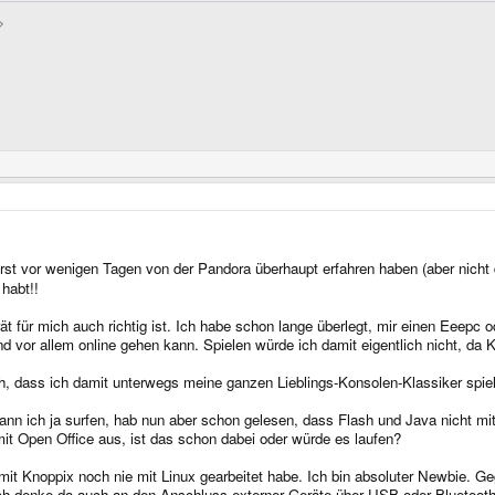
e erst vor wenigen Tagen von der Pandora überhaupt erfahren haben (aber nich
 habt!!
erät für mich auch richtig ist. Ich habe schon lange überlegt, mir einen Eeepc
d vor allem online gehen kann. Spielen würde ich damit eigentlich nicht, da 
ch, dass ich damit unterwegs meine ganzen Lieblings-Konsolen-Klassiker spiel
ann ich ja surfen, hab nun aber schon gelesen, dass Flash und Java nicht mi
it Open Office aus, ist das schon dabei oder würde es laufen?
t Knoppix noch nie mit Linux gearbeitet habe. Ich bin absoluter Newbie. Geg
Ich denke da auch an den Anschluss externer Geräte über USB oder Bluetooth. A