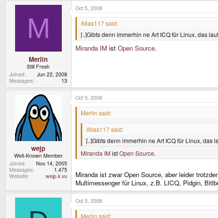
Oct 5, 2008
M
Atlas117 said:
[..]Gibts denn immerhin ne Art ICQ für Linux, das lau
Miranda IM
ist
Open Source
.
Merlin
Still Fresh
Joined
Jun 22, 2008
Messages
13
Oct 5, 2008
Merlin said:
Atlas117 said:
[..]Gibts denn immerhin ne Art ICQ für Linux, das l
wejp
Miranda IM
ist
Open Source
.
Well-Known Member
Joined
Nov 14, 2005
Messages
1,475
Miranda ist zwar Open Source, aber leider trotzde
Website
wejp.k.vu
Multimessenger für Linux, z.B. LICQ, Pidgin, Bitl
Oct 5, 2008
Merlin said: