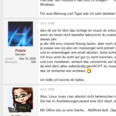
Windows.
Für eure Meinung und Tipps wär ich sehr dankbar
Oct 5, 2008
also ob sie für dich das richtige ist musst du ents
wenn du heute nicht bestellst bekommst du sowie
dieses jahr.
ja der n64 emu müsste flüssig laufen, aber noch ni
ja sowas wie icq also ein messenger wird protiert
Future
und so anwendugen wie email abrufen, texte schre
Member
mit linux wirst du wohl auf gut zu recht kommen, 
Joined
Sep 16, 2008
und zum instalieren, einfach das verzeichnis auf d
Messages
339
da wird dann alles selbständig gemACHT du muss
des ist einfacher wie windows
ich hoffe ich konnte dir helfen.
Oct 5, 2008
Also, Linux muss man absolut nicht beherrschen 
Sie hat im Auslieferungszustand eine GUI drauf, 
Mit Office ists so eine Sache... AbiWord läuft, Op