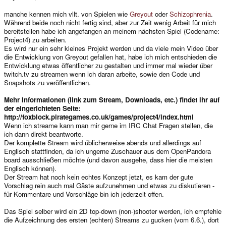
manche kennen mich vllt. von Spielen wie
Greyout
oder
Schizophrenia
.
Während beide noch nicht fertig sind, aber zur Zeit wenig Arbeit für mich
bereitstellen habe ich angefangen an meinem nächsten Spiel (Codename:
Project4) zu arbeiten.
Es wird nur ein sehr kleines Projekt werden und da viele mein Video über
die Entwicklung von Greyout gefallen hat, habe ich mich entschieden die
Entwicklung etwas öffentlicher zu gestalten und immer mal wieder über
twitch.tv zu streamen wenn ich daran arbeite, sowie den Code und
Snapshots zu veröffentlichen.
Mehr Informationen (link zum Stream, Downloads, etc.) findet ihr auf
der eingerichteten Seite:
http://foxblock.pirategames.co.uk/games/project4/index.html
Wenn ich streame kann man mir gerne im IRC Chat Fragen stellen, die
ich dann direkt beantworte.
Der komplette Stream wird üblicherweise abends und allerdings auf
Englisch stattfinden, da ich ungerne Zuschauer aus dem OpenPandora
board ausschließen möchte (und davon ausgehe, dass hier die meisten
Englisch können).
Der Stream hat noch kein echtes Konzept jetzt, es kam der gute
Vorschlag rein auch mal Gäste aufzunehmen und etwas zu diskutieren -
für Kommentare und Vorschläge bin ich jederzeit offen.
Das Spiel selber wird ein 2D top-down (non-)shooter werden, ich empfehle
die Aufzeichnung des ersten (echten) Streams zu gucken (vom 6.6.), dort