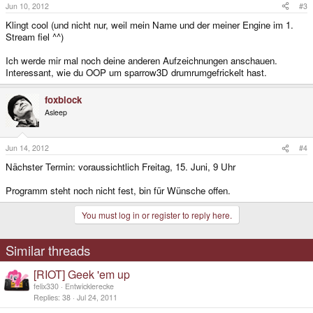
Jun 10, 2012
#3
Klingt cool (und nicht nur, weil mein Name und der meiner Engine im 1.
Stream fiel ^^)
Ich werde mir mal noch deine anderen Aufzeichnungen anschauen.
Interessant, wie du OOP um sparrow3D drumrumgefrickelt hast.
foxblock
Asleep
Jun 14, 2012
#4
Nächster Termin: voraussichtlich Freitag, 15. Juni, 9 Uhr
Programm steht noch nicht fest, bin für Wünsche offen.
You must log in or register to reply here.
Similar threads
[RIOT] Geek 'em up
felix330
Entwicklerecke
Replies
38
Jul 24, 2011