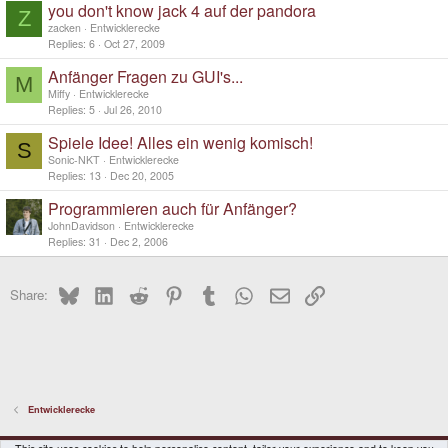
you don't know jack 4 auf der pandora
Z
zacken
Entwicklerecke
Replies
6
Oct 27, 2009
Anfänger Fragen zu GUI's...
M
Miffy
Entwicklerecke
Replies
5
Jul 26, 2010
Spiele Idee! Alles ein wenig komisch!
S
Sonic-NKT
Entwicklerecke
Replies
13
Dec 20, 2005
Programmieren auch für Anfänger?
JohnDavidson
Entwicklerecke
Replies
31
Dec 2, 2006
Bluesky
LinkedIn
Reddit
Pinterest
Tumblr
WhatsApp
Email
Link
Share:
Entwicklerecke
DragonBox Pyra
English (US)