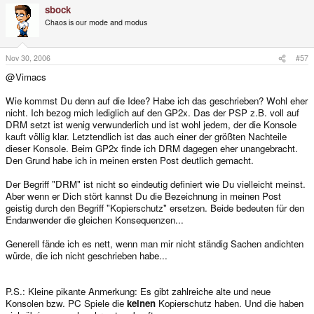
sbock
Chaos is our mode and modus
Nov 30, 2006
#57
@Vimacs
Wie kommst Du denn auf die Idee? Habe ich das geschrieben? Wohl eher
nicht. Ich bezog mich lediglich auf den GP2x. Das der PSP z.B. voll auf
DRM setzt ist wenig verwunderlich und ist wohl jedem, der die Konsole
kauft völlig klar. Letztendlich ist das auch einer der größten Nachteile
dieser Konsole. Beim GP2x finde ich DRM dagegen eher unangebracht.
Den Grund habe ich in meinen ersten Post deutlich gemacht.
Der Begriff "DRM" ist nicht so eindeutig definiert wie Du vielleicht meinst.
Aber wenn er Dich stört kannst Du die Bezeichnung in meinen Post
geistig durch den Begriff "Kopierschutz" ersetzen. Beide bedeuten für den
Endanwender die gleichen Konsequenzen...
Generell fände ich es nett, wenn man mir nicht ständig Sachen andichten
würde, die ich nicht geschrieben habe...
P.S.: Kleine pikante Anmerkung: Es gibt zahlreiche alte und neue
Konsolen bzw. PC Spiele die
keinen
Kopierschutz haben. Und die haben