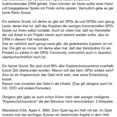
funktionierendes DRM gehabt. Dann könnten wir heute außer einer Hand
voll freigegebener Spiele mit Frodo nichts spielen. Vermutlich gebe es gar
keine Retro Szene.
Ein weiterer Grund, ich denke es gibt auf GP2x.de und GP32x.com genug
Leute, denen klar ist, daß das Kopieren der wenigen kommerziellen GP2x
Spiele nur ihnen selbst schadet. Auch ist vielen klar, daß ein Herrsteller
der viel Arbeit in ein Projekt steckt auch belohnt werden sollte. also ist
DRM in diesem Fall redundant.
Das es natürlich auch genug Leute gibt, die gedankenlos kopieren ist mir
klar. Die gibt es immer. Ich denke aber mal, daß das Verständnis für ein
Produkt zu zahlen in der GP2x Community (vermutlich auch in Spanien)
uberdurchschnittlich hoch ist.
Ein letzter Grund: Bis jetzt sind 99% aller Kopierschutzsysteme innerhalb
kurzer Zeit überwunden worden. Warum soll das beim GP2x anders sein?
Also ist ein Kopierschutz das Geld nicht wert, was seine Entwicklung
kostet.
Besser man investiert das Geld in die Inhalte. (Das gilt übrigens auch für
CD, DVD und andere Konsolen)
Übrigens gibt (gab) es auch schon früher mehr oder weniger inteligente
"Kopierschutzsysteme" die den Benutzer nicht einschränken. 2 Beispiele:
Wasteland (C64, Apple II, IBM): Dem Spiel lag ein Heft mit bei. Im Spiel
müsste man bei wichtigen Szenen ein bestimmtes Kapitel in dem Heft