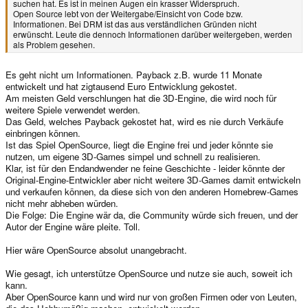
suchen hat. Es ist in meinen Augen ein krasser Widerspruch.
Open Source lebt von der Weitergabe/Einsicht von Code bzw.
Informationen. Bei DRM ist das aus verständlichen Gründen nicht
erwünscht. Leute die dennoch Informationen darüber weitergeben, werden
als Problem gesehen.
Es geht nicht um Informationen. Payback z.B. wurde 11 Monate
entwickelt und hat zigtausend Euro Entwicklung gekostet.
Am meisten Geld verschlungen hat die 3D-Engine, die wird noch für
weitere Spiele verwendet werden.
Das Geld, welches Payback gekostet hat, wird es nie durch Verkäufe
einbringen können.
Ist das Spiel OpenSource, liegt die Engine frei und jeder könnte sie
nutzen, um eigene 3D-Games simpel und schnell zu realisieren.
Klar, ist für den Endandwender ne feine Geschichte - leider könnte der
Original-Engine-Entwickler aber nicht weitere 3D-Games damit entwickeln
und verkaufen können, da diese sich von den anderen Homebrew-Games
nicht mehr abheben würden.
Die Folge: Die Engine wär da, die Community würde sich freuen, und der
Autor der Engine wäre pleite. Toll.
Hier wäre OpenSource absolut unangebracht.
Wie gesagt, ich unterstütze OpenSource und nutze sie auch, soweit ich
kann.
Aber OpenSource kann und wird nur von großen Firmen oder von Leuten,