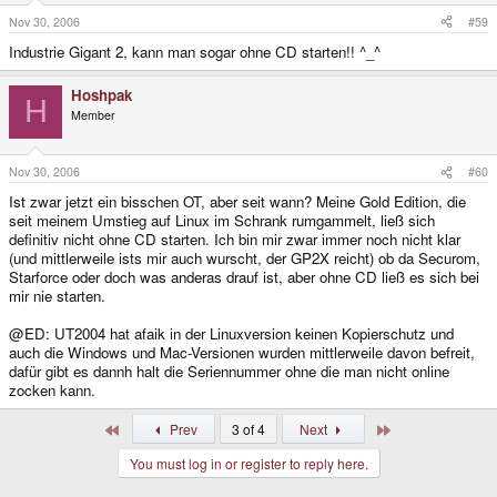
Nov 30, 2006
#59
Industrie Gigant 2, kann man sogar ohne CD starten!! ^_^
Hoshpak
H
Member
Nov 30, 2006
#60
Ist zwar jetzt ein bisschen OT, aber seit wann? Meine Gold Edition, die
seit meinem Umstieg auf Linux im Schrank rumgammelt, ließ sich
definitiv nicht ohne CD starten. Ich bin mir zwar immer noch nicht klar
(und mittlerweile ists mir auch wurscht, der GP2X reicht) ob da Securom,
Starforce oder doch was anderas drauf ist, aber ohne CD ließ es sich bei
mir nie starten.
@ED: UT2004 hat afaik in der Linuxversion keinen Kopierschutz und
auch die Windows und Mac-Versionen wurden mittlerweile davon befreit,
dafür gibt es dannh halt die Seriennummer ohne die man nicht online
zocken kann.
First
Last
Prev
3 of 4
Next
You must log in or register to reply here.