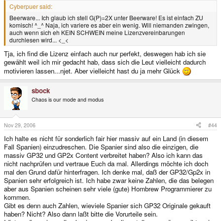
Cyberpuer said:
Beerware... Ich glaub ich stell G(P)=2X unter Beerware! Es ist einfach ZU
komisch! ^_^ Naja, ich variere es aber ein wenig. Will niemanden zwingen,
auch wenn sich eh KEIN SCHWEIN meine Lizenzvereinbarungen
durchlesen wird... <_<
Tja, ich find die Lizenz einfach auch nur perfekt, deswegen hab ich sie
gewählt weil ich mir gedacht hab, dass sich die Leut vielleicht dadurch
motivieren lassen...njet. Aber vielleicht hast du ja mehr Glück
sbock
Chaos is our mode and modus
Nov 29, 2006
#44
Ich halte es nicht für sonderlich fair hier massiv auf ein Land (in diesem
Fall Spanien) einzudreschen. Die Spanier sind also die einzigen, die
massiv GP32 und GP2x Content verbreitet haben? Also ich kann das
nicht nachprüfen und vertraue Euch da mal. Allerdings möchte ich doch
mal den Grund dafür hinterfragen. Ich denke mal, daß der GP32/Gp2x in
Spanien sehr erfolgreich ist. Ich habe zwar keine Zahlen, die das belegen
aber aus Spanien scheinen sehr viele (gute) Hombrew Programmierer zu
kommen.
Gibt es denn auch Zahlen, wieviele Spanier sich GP32 Originale gekauft
haben? Nicht? Also dann laßt bitte die Vorurteile sein.