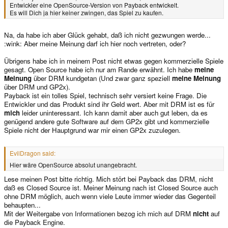
Entwickler eine OpenSource-Version von Payback entwickelt.
Es will Dich ja hier keiner zwingen, das Spiel zu kaufen.
Na, da habe ich aber Glück gehabt, daß ich nicht gezwungen werde...
:wink: Aber meine Meinung darf ich hier noch vertreten, oder?
Übrigens habe ich in meinem Post nicht etwas gegen kommerzielle Spiele
gesagt. Open Source habe ich nur am Rande erwähnt. Ich habe
meine
Meinung
über DRM kundgetan (Und zwar ganz speziell
meine Meinung
über DRM und GP2x).
Payback ist ein tolles Spiel, technisch sehr versiert keine Frage. Die
Entwickler und das Produkt sind ihr Geld wert. Aber mit DRM ist es für
mich
leider uninteressant. Ich kann damit aber auch gut leben, da es
genügend andere gute Software auf dem GP2x gibt und kommerzielle
Spiele nicht der Hauptgrund war mir einen GP2x zuzulegen.
EvilDragon said:
Hier wäre OpenSource absolut unangebracht.
Lese meinen Post bitte richtig. Mich stört bei Payback das DRM, nicht
daß es Closed Source ist. Meiner Meinung nach ist Closed Source auch
ohne DRM möglich, auch wenn viele Leute immer wieder das Gegenteil
behaupten...
Mit der Weitergabe von Informationen bezog ich mich auf DRM
nicht
auf
die Payback Engine.