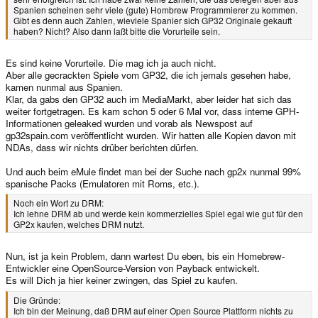
Spanien scheinen sehr viele (gute) Hombrew Programmierer zu kommen.
Gibt es denn auch Zahlen, wieviele Spanier sich GP32 Originale gekauft
haben? Nicht? Also dann laßt bitte die Vorurteile sein.
Es sind keine Vorurteile. Die mag ich ja auch nicht.
Aber alle gecrackten Spiele vom GP32, die ich jemals gesehen habe,
kamen nunmal aus Spanien.
Klar, da gabs den GP32 auch im MediaMarkt, aber leider hat sich das
weiter fortgetragen. Es kam schon 5 oder 6 Mal vor, dass interne GPH-
Informationen geleaked wurden und vorab als Newspost auf
gp32spain.com veröffentlicht wurden. Wir hatten alle Kopien davon mit
NDAs, dass wir nichts drüber berichten dürfen.
Und auch beim eMule findet man bei der Suche nach gp2x nunmal 99%
spanische Packs (Emulatoren mit Roms, etc.).
Noch ein Wort zu DRM:
Ich lehne DRM ab und werde kein kommerzielles Spiel egal wie gut für den
GP2x kaufen, welches DRM nutzt.
Nun, ist ja kein Problem, dann wartest Du eben, bis ein Homebrew-
Entwickler eine OpenSource-Version von Payback entwickelt.
Es will Dich ja hier keiner zwingen, das Spiel zu kaufen.
Die Gründe:
Ich bin der Meinung, daß DRM auf einer Open Source Plattform nichts zu