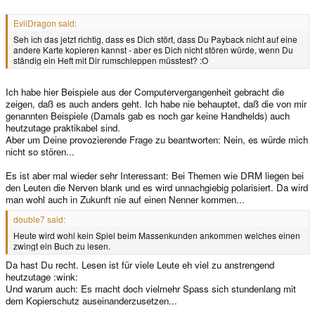
EvilDragon said:
Seh ich das jetzt richtig, dass es Dich stört, dass Du Payback nicht auf eine
andere Karte kopieren kannst - aber es Dich nicht stören würde, wenn Du
ständig ein Heft mit Dir rumschleppen müsstest? :O
Ich habe hier Beispiele aus der Computervergangenheit gebracht die
zeigen, daß es auch anders geht. Ich habe nie behauptet, daß die von mir
genannten Beispiele (Damals gab es noch gar keine Handhelds) auch
heutzutage praktikabel sind.
Aber um Deine provozierende Frage zu beantworten: Nein, es würde mich
nicht so stören...
Es ist aber mal wieder sehr Interessant: Bei Themen wie DRM liegen bei
den Leuten die Nerven blank und es wird unnachgiebig polarisiert. Da wird
man wohl auch in Zukunft nie auf einen Nenner kommen...
double7 said:
Heute wird wohl kein Spiel beim Massenkunden ankommen welches einen
zwingt ein Buch zu lesen.
Da hast Du recht. Lesen ist für viele Leute eh viel zu anstrengend
heutzutage :wink:
Und warum auch: Es macht doch vielmehr Spass sich stundenlang mit
dem Kopierschutz auseinanderzusetzen...