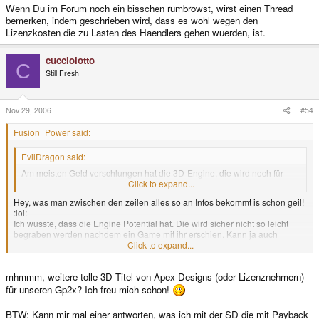
Wenn Du im Forum noch ein bisschen rumbrowst, wirst einen Thread
bemerken, indem geschrieben wird, dass es wohl wegen den
Lizenzkosten die zu Lasten des Haendlers gehen wuerden, ist.
cucciolotto
C
Still Fresh
Nov 29, 2006
#54
Fusion_Power said:
EvilDragon said:
Am meisten Geld verschlungen hat die 3D-Engine, die wird noch für
weitere Spiele verwendet werden.
Click to expand...
Hey, was man zwischen den zeilen alles so an Infos bekommt is schon geil!
:lol:
Ich wusste, dass die Engine Potential hat. Die wird sicher nicht so leicht
begraben werden nachdem ein Game mit ihr erschien. Kann ja auch
Click to expand...
einiges wie sich bei Payback zeigte.
Lässt kaum Wünsche offen die
Engine (nur die perspektivisch verzerrten Texturen stören, erinnert mich
immer an die PSX :lol: )
mhmmm, weitere tolle 3D Titel von Apex-Designs (oder Lizenznehmern)
Kannst du schon Andeutungen machen ED, was da eventuell geplant sein
für unseren Gp2x? Ich freu mich schon!
könnte in der Zukunft?
BTW: Kann mir mal einer antworten, was ich mit der SD die mit Payback