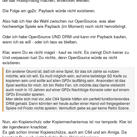
die das Hobbymäßig machen, entwickelt werden.
Die Folge am gp2x: Payback würde nicht existieren.
Also hab ich hier die Wahl zwischen nur OpenSource, was aber
hochwertige Spiele wie Payback (im Moment) noch nicht hervorbringt.
Oder ich habe OpenSource UND DRM und kann mir Payback kaufen,
wenn ich es will - oder ich lass es bleiben.
Klar, wenn Du es nicht magst - kauf es nicht. Es zwingt Dich keiner zu.
Und verpassen tust Du nichts, denn OpenSource würde es nicht
existieren.
Ein anderer Grund ist, daß ich eine Spiel, für das ich zahle so nutzen
möchte, wie ich will. Es muß möglich sein, auf eine beliebige SD Karte zu
kopieren sein und sollte auf allen GP2x lauffähig sein. Ansonsten ist das
Spiel wertlos für mich. Ich bin Retro Fan. ich möchte das Game vielleicht
auch noch in 10 Jahren auf einer GP2x Nachfolge Konsole oder auf einem
GP2x Emulator spielen.
Man stelle sich mal vor, alle C64 Spiele hätten ein perfekt funktionierendes
DRM gehabt. Dann könnten wir heute außer einer Hand voll freigegebener
Spiele mit Frodo nichts spielen. Vermutlich gebe es gar keine Retro Szene.
Nun, ein Kopierschutz oder Kopiermechanismus ist nur temporär. Klar ist
der irgendwann knackbar.
Es gab schon immer Kopierschütze, auch am C64 und am Amiga. Da