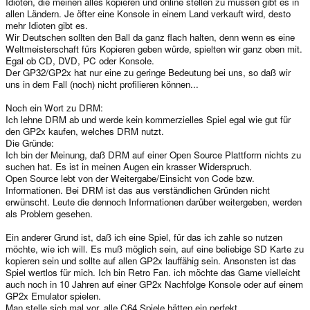
Idioten, die meinen alles kopieren und online stellen zu müssen gibt es in
allen Ländern. Je öfter eine Konsole in einem Land verkauft wird, desto
mehr Idioten gibt es.
Wir Deutschen sollten den Ball da ganz flach halten, denn wenn es eine
Weltmeisterschaft fürs Kopieren geben würde, spielten wir ganz oben mit.
Egal ob CD, DVD, PC oder Konsole.
Der GP32/GP2x hat nur eine zu geringe Bedeutung bei uns, so daß wir
uns in dem Fall (noch) nicht profilieren können...
Noch ein Wort zu DRM:
Ich lehne DRM ab und werde kein kommerzielles Spiel egal wie gut für
den GP2x kaufen, welches DRM nutzt.
Die Gründe:
Ich bin der Meinung, daß DRM auf einer Open Source Plattform nichts zu
suchen hat. Es ist in meinen Augen ein krasser Widerspruch.
Open Source lebt von der Weitergabe/Einsicht von Code bzw.
Informationen. Bei DRM ist das aus verständlichen Gründen nicht
erwünscht. Leute die dennoch Informationen darüber weitergeben, werden
als Problem gesehen.
Ein anderer Grund ist, daß ich eine Spiel, für das ich zahle so nutzen
möchte, wie ich will. Es muß möglich sein, auf eine beliebige SD Karte zu
kopieren sein und sollte auf allen GP2x lauffähig sein. Ansonsten ist das
Spiel wertlos für mich. Ich bin Retro Fan. ich möchte das Game vielleicht
auch noch in 10 Jahren auf einer GP2x Nachfolge Konsole oder auf einem
GP2x Emulator spielen.
Man stelle sich mal vor, alle C64 Spiele hätten ein perfekt