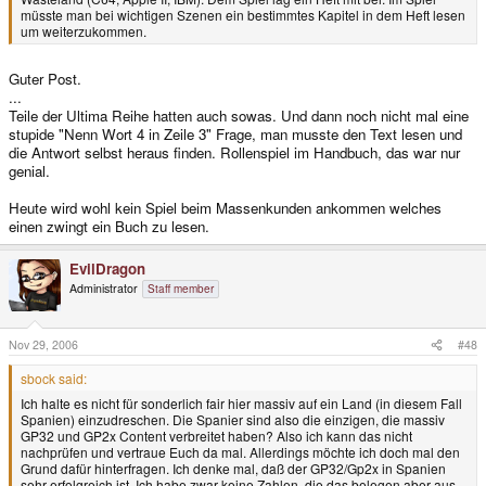
müsste man bei wichtigen Szenen ein bestimmtes Kapitel in dem Heft lesen
um weiterzukommen.
Guter Post.
...
Teile der Ultima Reihe hatten auch sowas. Und dann noch nicht mal eine
stupide "Nenn Wort 4 in Zeile 3" Frage, man musste den Text lesen und
die Antwort selbst heraus finden. Rollenspiel im Handbuch, das war nur
genial.
Heute wird wohl kein Spiel beim Massenkunden ankommen welches
einen zwingt ein Buch zu lesen.
EvilDragon
Administrator
Staff member
Nov 29, 2006
#48
sbock said:
Ich halte es nicht für sonderlich fair hier massiv auf ein Land (in diesem Fall
Spanien) einzudreschen. Die Spanier sind also die einzigen, die massiv
GP32 und GP2x Content verbreitet haben? Also ich kann das nicht
nachprüfen und vertraue Euch da mal. Allerdings möchte ich doch mal den
Grund dafür hinterfragen. Ich denke mal, daß der GP32/Gp2x in Spanien
sehr erfolgreich ist. Ich habe zwar keine Zahlen, die das belegen aber aus