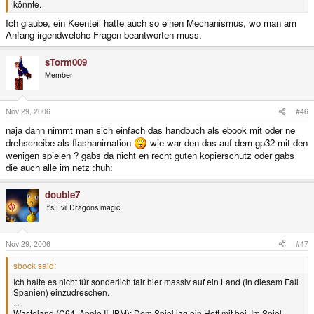
könnte.
Ich glaube, ein Keenteil hatte auch so einen Mechanismus, wo man am
Anfang irgendwelche Fragen beantworten muss.
sTorm009
Member
Nov 29, 2006
#46
naja dann nimmt man sich einfach das handbuch als ebook mit oder ne
drehscheibe als flashanimation
wie war den das auf dem gp32 mit den
wenigen spielen ? gabs da nicht en recht guten kopierschutz oder gabs
die auch alle im netz :huh:
double7
It's Evil Dragons magic
Nov 29, 2006
#47
sbock said:
Ich halte es nicht für sonderlich fair hier massiv auf ein Land (in diesem Fall
Spanien) einzudreschen.
...
Wasteland (C64, Apple II, IBM): Dem Spiel lag ein Heft mit bei. Im Spiel