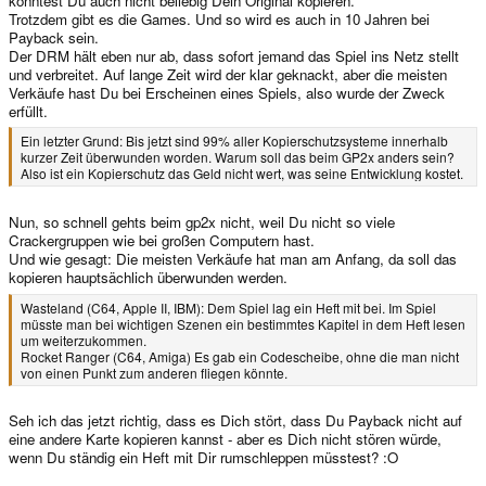
konntest Du auch nicht beliebig Dein Original kopieren.
Trotzdem gibt es die Games. Und so wird es auch in 10 Jahren bei
Payback sein.
Der DRM hält eben nur ab, dass sofort jemand das Spiel ins Netz stellt
und verbreitet. Auf lange Zeit wird der klar geknackt, aber die meisten
Verkäufe hast Du bei Erscheinen eines Spiels, also wurde der Zweck
erfüllt.
Ein letzter Grund: Bis jetzt sind 99% aller Kopierschutzsysteme innerhalb
kurzer Zeit überwunden worden. Warum soll das beim GP2x anders sein?
Also ist ein Kopierschutz das Geld nicht wert, was seine Entwicklung kostet.
Nun, so schnell gehts beim gp2x nicht, weil Du nicht so viele
Crackergruppen wie bei großen Computern hast.
Und wie gesagt: Die meisten Verkäufe hat man am Anfang, da soll das
kopieren hauptsächlich überwunden werden.
Wasteland (C64, Apple II, IBM): Dem Spiel lag ein Heft mit bei. Im Spiel
müsste man bei wichtigen Szenen ein bestimmtes Kapitel in dem Heft lesen
um weiterzukommen.
Rocket Ranger (C64, Amiga) Es gab ein Codescheibe, ohne die man nicht
von einen Punkt zum anderen fliegen könnte.
Seh ich das jetzt richtig, dass es Dich stört, dass Du Payback nicht auf
eine andere Karte kopieren kannst - aber es Dich nicht stören würde,
wenn Du ständig ein Heft mit Dir rumschleppen müsstest? :O