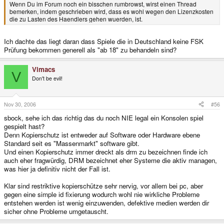
Wenn Du im Forum noch ein bisschen rumbrowst, wirst einen Thread
bemerken, indem geschrieben wird, dass es wohl wegen den Lizenzkosten
die zu Lasten des Haendlers gehen wuerden, ist.
Ich dachte das liegt daran dass Spiele die in Deutschland keine FSK
Prüfung bekommen generell als "ab 18" zu behandeln sind?
Vimacs
V
Don't be evil!
Nov 30, 2006
#56
sbock, sehe ich das richtig das du noch NIE legal ein Konsolen spiel
gespielt hast?
Denn Kopierschutz ist entweder auf Software oder Hardware ebene
Standard seit es "Massenmarkt" software gibt.
Und einen Kopierschutz immer dreckt als drm zu bezeichnen finde ich
auch eher fragwürdig, DRM bezeichnet eher Systeme die aktiv managen,
was hier ja definitiv nicht der Fall ist.
Klar sind restriktive kopierschütze sehr nervig, vor allem bei pc, aber
gegen eine simple id fixierung wodurch wohl nie wirkliche Probleme
entstehen werden ist wenig einzuwenden, defektive medien werden dir
sicher ohne Probleme umgetauscht.