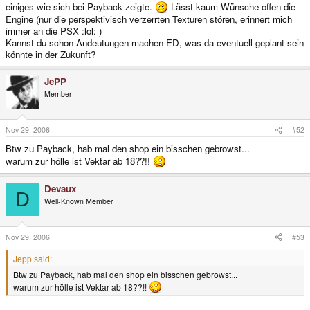
einiges wie sich bei Payback zeigte.
Lässt kaum Wünsche offen die
Engine (nur die perspektivisch verzerrten Texturen stören, erinnert mich
immer an die PSX :lol: )
Kannst du schon Andeutungen machen ED, was da eventuell geplant sein
könnte in der Zukunft?
JePP
Member
Nov 29, 2006
#52
Btw zu Payback, hab mal den shop ein bisschen gebrowst...
warum zur hölle ist Vektar ab 18??!!
Devaux
D
Well-Known Member
Nov 29, 2006
#53
Jepp said:
Btw zu Payback, hab mal den shop ein bisschen gebrowst...
warum zur hölle ist Vektar ab 18??!!