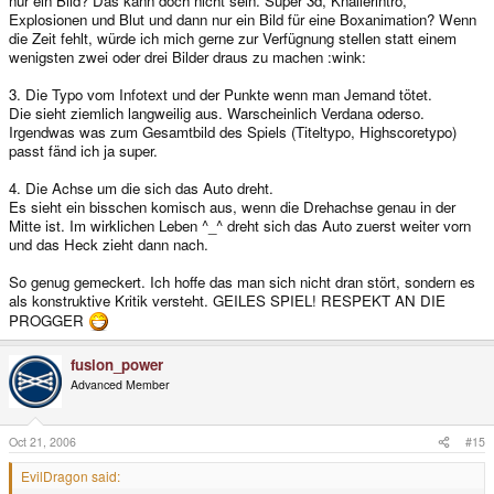
nur ein Bild? Das kann doch nicht sein. Super 3d, Knallerintro,
Explosionen und Blut und dann nur ein Bild für eine Boxanimation? Wenn
die Zeit fehlt, würde ich mich gerne zur Verfügnung stellen statt einem
wenigsten zwei oder drei Bilder draus zu machen :wink:
3. Die Typo vom Infotext und der Punkte wenn man Jemand tötet.
Die sieht ziemlich langweilig aus. Warscheinlich Verdana oderso.
Irgendwas was zum Gesamtbild des Spiels (Titeltypo, Highscoretypo)
passt fänd ich ja super.
4. Die Achse um die sich das Auto dreht.
Es sieht ein bisschen komisch aus, wenn die Drehachse genau in der
Mitte ist. Im wirklichen Leben ^_^ dreht sich das Auto zuerst weiter vorn
und das Heck zieht dann nach.
So genug gemeckert. Ich hoffe das man sich nicht dran stört, sondern es
als konstruktive Kritik versteht. GEILES SPIEL! RESPEKT AN DIE
PROGGER
fusion_power
Advanced Member
Oct 21, 2006
#15
EvilDragon said: