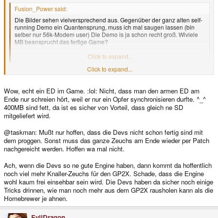
Fusion_Power said:
Die Bilder sehen vielversprechend aus. Gegenüber der ganz alten self-
running Demo ein Quantensprung, muss ich mal saugen lassen (bin
selber nur 56k-Modem user) Die Demo is ja schon recht groß. Wiviele
MB beansprucht das fertige Game?
Sprache auch deutsch? Hört man da unseren ED sprechen? :lol:
Click to expand...
Click to expand...
Das fertige Game sind ca. 400 MB oder so (weiss nicht mehr, schon so
lange her, dass ich das auf meine Karte kopiert habe).
Wow, echt ein ED im Game. :lol: Nicht, dass man den armen ED am
Sprachausgabe bleibt Englisch, auch wenn man deutsche Sprache hört.
Ende nur schreien hört, weil er nur ein Opfer synchronisieren durfte. ^_^
Ihr hört mich da aber trotzdem sprechen, aber erst in einer späteren Stadt,
400MB sind fett, da ist es sicher von Vorteil, dass gleich ne SD
ist also in der Demo noch nicht drin
mitgeliefert wird.
@taskman: Mußt nur hoffen, dass die Devs nicht schon fertig sind mit
dem proggen. Sonst muss das ganze Zeuchs am Ende wieder per Patch
nachgereicht werden. Hoffen wa mal nicht.
Ach, wenn die Devs so ne gute Engine haben, dann kommt da hoffentlich
noch viel mehr Knaller-Zeuchs für den GP2X. Schade, dass die Engine
wohl kaum frei einsehbar sein wird. Die Devs haben da sicher noch einige
Tricks drinnen, wie man noch mehr aus dem GP2X rausholen kann als die
Homebrewer je ahnen.
EvilDragon