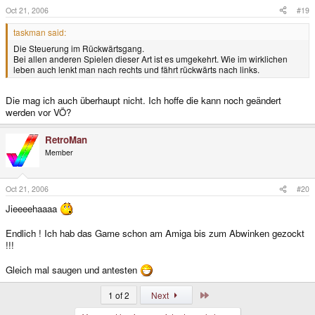
Oct 21, 2006
#19
taskman said:
Die Steuerung im Rückwärtsgang.
Bei allen anderen Spielen dieser Art ist es umgekehrt. Wie im wirklichen
leben auch lenkt man nach rechts und fährt rückwärts nach links.
Die mag ich auch überhaupt nicht. Ich hoffe die kann noch geändert
werden vor VÖ?
RetroMan
Member
Oct 21, 2006
#20
Jieeeehaaaa
Endlich ! Ich hab das Game schon am Amiga bis zum Abwinken gezockt
!!!
Gleich mal saugen und antesten
Last
1 of 2
Next