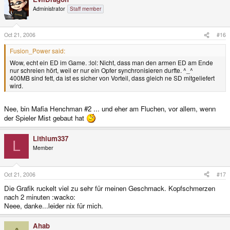
Administrator
Staff member
Oct 21, 2006
#16
Fusion_Power said:
Wow, echt ein ED im Game. :lol: Nicht, dass man den armen ED am Ende
nur schreien hört, weil er nur ein Opfer synchronisieren durfte. ^_^
400MB sind fett, da ist es sicher von Vorteil, dass gleich ne SD mitgeliefert
wird.
Nee, bin Mafia Henchman #2 ... und eher am Fluchen, vor allem, wenn
der Spieler Mist gebaut hat
Lithium337
L
Member
Oct 21, 2006
#17
Die Grafik ruckelt viel zu sehr für meinen Geschmack. Kopfschmerzen
nach 2 minuten :wacko:
Neee, danke...leider nix für mich.
Ahab