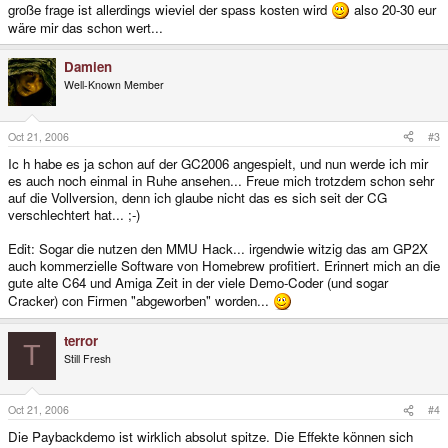
große frage ist allerdings wieviel der spass kosten wird
also 20-30 eur
wäre mir das schon wert...
Damien
Well-Known Member
Oct 21, 2006
#3
Ic h habe es ja schon auf der GC2006 angespielt, und nun werde ich mir
es auch noch einmal in Ruhe ansehen... Freue mich trotzdem schon sehr
auf die Vollversion, denn ich glaube nicht das es sich seit der CG
verschlechtert hat... ;-)
Edit: Sogar die nutzen den MMU Hack... irgendwie witzig das am GP2X
auch kommerzielle Software von Homebrew profitiert. Erinnert mich an die
gute alte C64 und Amiga Zeit in der viele Demo-Coder (und sogar
Cracker) con Firmen "abgeworben" worden...
terror
T
Still Fresh
Oct 21, 2006
#4
Die Paybackdemo ist wirklich absolut spitze. Die Effekte können sich