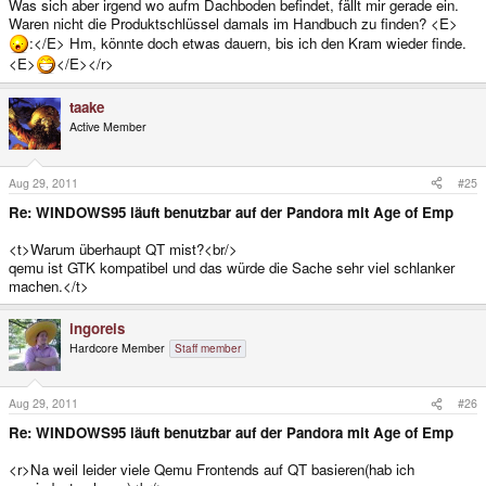
Was sich aber irgend wo aufm Dachboden befindet, fällt mir gerade ein.
Waren nicht die Produktschlüssel damals im Handbuch zu finden? <E>
:</E> Hm, könnte doch etwas dauern, bis ich den Kram wieder finde.
<E>
</E></r>
taake
Active Member
Aug 29, 2011
#25
Re: WINDOWS95 läuft benutzbar auf der Pandora mit Age of Emp
<t>Warum überhaupt QT mist?<br/>
qemu ist GTK kompatibel und das würde die Sache sehr viel schlanker
machen.</t>
ingoreis
Hardcore Member
Staff member
Aug 29, 2011
#26
Re: WINDOWS95 läuft benutzbar auf der Pandora mit Age of Emp
<r>Na weil leider viele Qemu Frontends auf QT basieren(hab ich