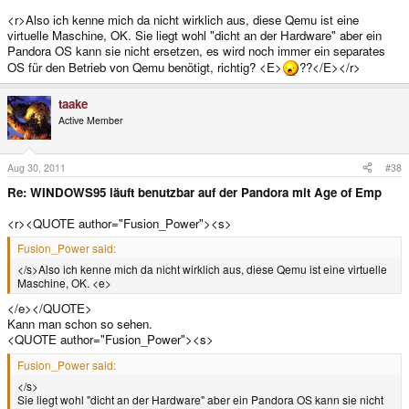
<r>Also ich kenne mich da nicht wirklich aus, diese Qemu ist eine
virtuelle Maschine, OK. Sie liegt wohl "dicht an der Hardware" aber ein
Pandora OS kann sie nicht ersetzen, es wird noch immer ein separates
OS für den Betrieb von Qemu benötigt, richtig? <E>
??</E></r>
taake
Active Member
Aug 30, 2011
#38
Re: WINDOWS95 läuft benutzbar auf der Pandora mit Age of Emp
<r><QUOTE author="Fusion_Power"><s>
Fusion_Power said:
</s>Also ich kenne mich da nicht wirklich aus, diese Qemu ist eine virtuelle
Maschine, OK. <e>
</e></QUOTE>
Kann man schon so sehen.
<QUOTE author="Fusion_Power"><s>
Fusion_Power said:
</s>
Sie liegt wohl "dicht an der Hardware" aber ein Pandora OS kann sie nicht