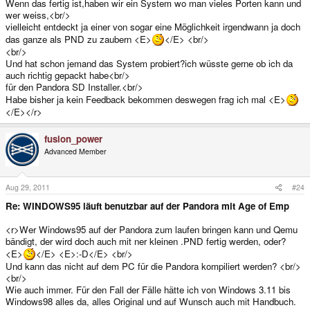
Wenn das fertig ist,haben wir ein System wo man vieles Porten kann und
wer weiss,<br/>
vielleicht entdeckt ja einer von sogar eine Möglichkeit irgendwann ja doch
das ganze als PND zu zaubern <E>
</E> <br/>
<br/>
Und hat schon jemand das System probiert?ich wüsste gerne ob ich da
auch richtig gepackt habe<br/>
für den Pandora SD Installer.<br/>
Habe bisher ja kein Feedback bekommen deswegen frag ich mal <E>
</E></r>
fusion_power
Advanced Member
Aug 29, 2011
#24
Re: WINDOWS95 läuft benutzbar auf der Pandora mit Age of Emp
<r>Wer Windows95 auf der Pandora zum laufen bringen kann und Qemu
bändigt, der wird doch auch mit ner kleinen .PND fertig werden, oder?
<E>
</E> <E>:-D</E> <br/>
Und kann das nicht auf dem PC für die Pandora kompiliert werden? <br/>
<br/>
Wie auch immer. Für den Fall der Fälle hätte ich von Windows 3.11 bis
Windows98 alles da, alles Original und auf Wunsch auch mit Handbuch.