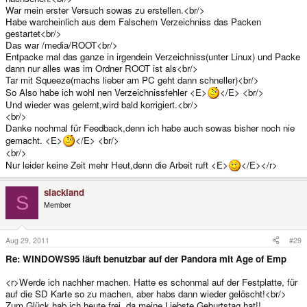
War mein erster Versuch sowas zu erstellen.<br/>
Habe warcheinlich aus dem Falschem Verzeichniss das Packen
gestartet<br/>
Das war /media/ROOT<br/>
Entpacke mal das ganze in irgendein Verzeichniss(unter Linux) und Packe
dann nur alles was im Ordner ROOT ist als<br/>
Tar mit Squeeze(machs lieber am PC geht dann schneller)<br/>
So Also habe ich wohl nen Verzeichnissfehler <E>
</E> <br/>
Und wieder was gelernt,wird bald korrigiert.<br/>
<br/>
Danke nochmal für Feedback,denn ich habe auch sowas bisher noch nie
gemacht. <E>
</E> <br/>
<br/>
Nur leider keine Zeit mehr Heut,denn die Arbeit ruft <E>
</E></r>
slackland
S
Member
Aug 29, 2011
#29
Re: WINDOWS95 läuft benutzbar auf der Pandora mit Age of Emp
<r>Werde ich nachher machen. Hatte es schonmal auf der Festplatte, für
auf die SD Karte so zu machen, aber habs dann wieder gelöscht!<br/>
Zum Glück hab ich heute frei, da meine Liebste Geburtstag hat!!