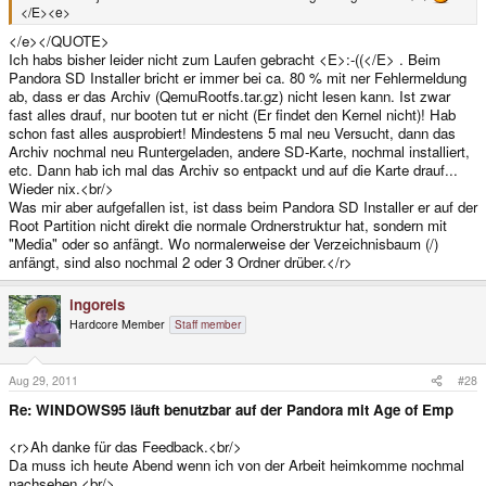
</E><e>
</e></QUOTE>
Ich habs bisher leider nicht zum Laufen gebracht <E>:-((</E> . Beim
Pandora SD Installer bricht er immer bei ca. 80 % mit ner Fehlermeldung
ab, dass er das Archiv (QemuRootfs.tar.gz) nicht lesen kann. Ist zwar
fast alles drauf, nur booten tut er nicht (Er findet den Kernel nicht)! Hab
schon fast alles ausprobiert! Mindestens 5 mal neu Versucht, dann das
Archiv nochmal neu Runtergeladen, andere SD-Karte, nochmal installiert,
etc. Dann hab ich mal das Archiv so entpackt und auf die Karte drauf...
Wieder nix.<br/>
Was mir aber aufgefallen ist, ist dass beim Pandora SD Installer er auf der
Root Partition nicht direkt die normale Ordnerstruktur hat, sondern mit
"Media" oder so anfängt. Wo normalerweise der Verzeichnisbaum (/)
anfängt, sind also nochmal 2 oder 3 Ordner drüber.</r>
ingoreis
Hardcore Member
Staff member
Aug 29, 2011
#28
Re: WINDOWS95 läuft benutzbar auf der Pandora mit Age of Emp
<r>Ah danke für das Feedback.<br/>
Da muss ich heute Abend wenn ich von der Arbeit heimkomme nochmal
nachsehen.<br/>