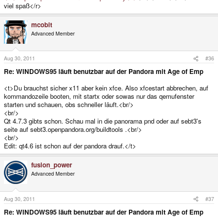
viel spaß</r>
mcobit
Advanced Member
Aug 30, 2011
#36
Re: WINDOWS95 läuft benutzbar auf der Pandora mit Age of Emp
<t>Du brauchst sicher x11 aber kein xfce. Also xfcestart abbrechen, auf
kommandozeile booten, mit startx oder sowas nur das qemufenster
starten und schauen, obs schneller läuft.<br/>
<br/>
Qt 4.7.3 gibts schon. Schau mal in die panorama pnd oder auf sebt3's
seite auf sebt3.openpandora.org/buildtools .<br/>
<br/>
Edit: qt4.6 ist schon auf der pandora drauf.</t>
fusion_power
Advanced Member
Aug 30, 2011
#37
Re: WINDOWS95 läuft benutzbar auf der Pandora mit Age of Emp