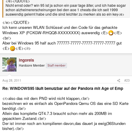
</e></QUOTE>
Nicht ernst oder? win 95 ist ja schon ein paar tage älter, und ich habe sogar
schon alzheimererscheinungen bei den aoe 1 cheats die ich seit 1999
auswendig gelernt habe und die sind leichter zu merken als so ein key<e>
</e></QUOTE>
Ich kenn unseren WLAN Schlüssel und den Code für das gehackte
Windows XP (FCKGW-RHQQ8-XXXXXXXX) auswendig <E>
</E>
<br/>
Aber bei Windows 95 half auch 777777-77777-77777-77777-77777 gut
<E>
</E></r>
ingoreis
Hardcore Member
Staff member
Aug 28, 2011
#23
Re: WINDOWS95 läuft benutzbar auf der Pandora mit Age of Emp
<r>also das mit dem PND wird nicht klappen,<br/>
bezeichnen wir es einfach als OpenPandora Qemu OS das eine SD Karte
benötigt.<br/>
Allein das komplette QT4.7.3 braucht schon mehr als 200MB im
gepacktem Zustand.<br/>
Der ist immer noch am kompilieren davon,das dauert ja ewig(36Stunden
bisher).<br/>