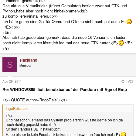
zumindest gelesen)<br/>
Das aktuelle Virtualbricks (früher Qemulator) basiert zwar auf GTK und
Python,habs aber noch nicht hinbekommen<br/>
zu kompilieren/installieren.<br/>
Ich hätte gerne eine Gui für Qemu und QTemu sieht auch gut aus <E>
</E><br/>
<br/>
Aber ich hab grade eben gemerkt dass die neue Qt Version sich leider
noch nicht kompilieren lässt,ich lad mal das neue GTK runter <E>
</E>
</r>
slackland
S
Member
Aug 29, 2011
#27
Re: WINDOWS95 läuft benutzbar auf der Pandora mit Age of Emp
<r><QUOTE author="IngoReis"><s>
IngoReis said:
</s>
Und hat schon jemand das System probiert?ich wüsste gerne ob ich da
auch richtig gepackt habe<br/>
für den Pandora SD Installer.<br/>
Habe bisher ja kein Feedback bekommen deswegen frag ich mal <E>