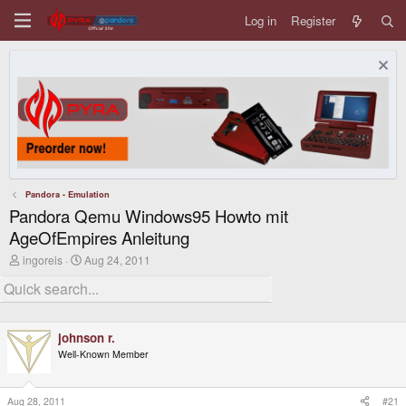
Log in
Register
Pandora - Emulation
Pandora Qemu Windows95 Howto mit
AgeOfEmpires Anleitung
T
S
ingoreis
Aug 24, 2011
h
t
r
a
e
r
a
t
d
d
johnson r.
s
a
t
t
Well-Known Member
a
e
r
t
Aug 28, 2011
#21