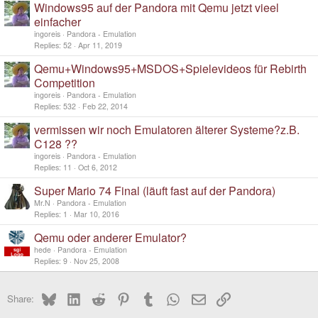
Windows95 auf der Pandora mit Qemu jetzt vieel
einfacher
ingoreis
Pandora - Emulation
Replies
52
Apr 11, 2019
Qemu+Windows95+MSDOS+Spielevideos für Rebirth
Competition
ingoreis
Pandora - Emulation
Replies
532
Feb 22, 2014
vermissen wir noch Emulatoren älterer Systeme?z.B.
C128 ??
ingoreis
Pandora - Emulation
Replies
11
Oct 6, 2012
Super Mario 74 Final (läuft fast auf der Pandora)
Mr.N
Pandora - Emulation
Replies
1
Mar 10, 2016
Qemu oder anderer Emulator?
hede
Pandora - Emulation
Replies
9
Nov 25, 2008
Bluesky
LinkedIn
Reddit
Pinterest
Tumblr
WhatsApp
Email
Link
Share: