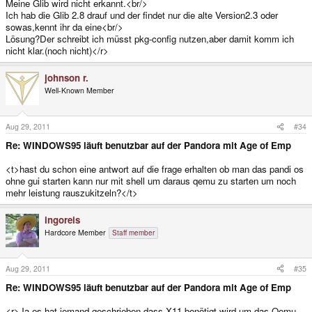
Meine Glib wird nicht erkannt.<br/>
Ich hab die Glib 2.8 drauf und der findet nur die alte Version2.3 oder
sowas,kennt ihr da eine<br/>
Lösung?Der schreibt ich müsst pkg-config nutzen,aber damit komm ich
nicht klar.(noch nicht)</r>
johnson r.
Well-Known Member
Aug 29, 2011
#34
Re: WINDOWS95 läuft benutzbar auf der Pandora mit Age of Emp
<t>hast du schon eine antwort auf die frage erhalten ob man das pandi os
ohne gui starten kann nur mit shell um daraus qemu zu starten um noch
mehr leistung rauszukitzeln?</t>
ingoreis
Hardcore Member
Staff member
Aug 29, 2011
#35
Re: WINDOWS95 läuft benutzbar auf der Pandora mit Age of Emp
<r>Ja es hat jemand geschrieben dass X11 benötigt wird um das Qemu