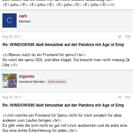
<E>:juhu:</E> <E>:juhu:</E> <E>:juhu:</E> <E>:juhu:</E></r>
carli
C
Member
Aug 29, 2011
#30
Re: WINDOWS95 läuft benutzbar auf der Pandora mit Age of Emp
<t>Warum nutzt du ein Frontend für qemu?<br/>
So nutzt der qemu SDL und alles klappt. Da braucht man nicht massig Qt
Libs.</t>
ingoreis
Hardcore Member
Staff member
Aug 29, 2011
#31
Re: WINDOWS95 läuft benutzbar auf der Pandora mit Age of Emp
<r>Ich möchte ein Frontend für Qemu nicht für mich sondern für alles
anderen zum Laufen bringen.<br/>
Es gibt viele die sich nicht so gut mit Linux auskennen und da wäre eine
Gui eine echte Erleichterung für jeden.<br/>