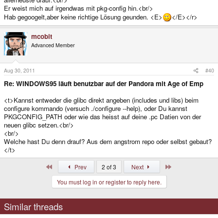
Er weist mich auf irgendwas mit pkg-config hin.<br/>
Hab gegoogelt,aber keine richtige Lösung geunden. <E>
</E></r>
mcobit
Advanced Member
Aug 30, 2011
#40
Re: WINDOWS95 läuft benutzbar auf der Pandora mit Age of Emp
<t>Kannst entweder die glibc direkt angeben (includes und libs) beim
configure kommando (versuch ./configure --help), oder Du kannst
PKGCONFIG_PATH oder wie das heisst auf deine .pc Datien von der
neuen glibc setzen.<br/>
<br/>
Welche hast Du denn drauf? Aus dem angstrom repo oder selbst gebaut?
</t>
First
Last
Prev
2 of 3
Next
You must log in or register to reply here.
Similar threads