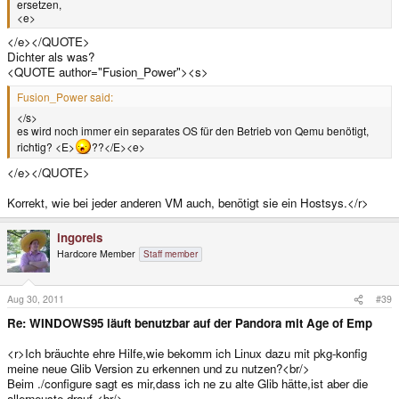
ersetzen,
<e>
</e></QUOTE>
Dichter als was?
<QUOTE author="Fusion_Power"><s>
Fusion_Power said:
</s>
es wird noch immer ein separates OS für den Betrieb von Qemu benötigt,
richtig? <E>
??</E><e>
</e></QUOTE>
Korrekt, wie bei jeder anderen VM auch, benötigt sie ein Hostsys.</r>
ingoreis
Hardcore Member
Staff member
Aug 30, 2011
#39
Re: WINDOWS95 läuft benutzbar auf der Pandora mit Age of Emp
<r>Ich bräuchte ehre Hilfe,wie bekomm ich Linux dazu mit pkg-konfig
meine neue Glib Version zu erkennen und zu nutzen?<br/>
Beim ./configure sagt es mir,dass ich ne zu alte Glib hätte,ist aber die
allerneuste drauf.<br/>