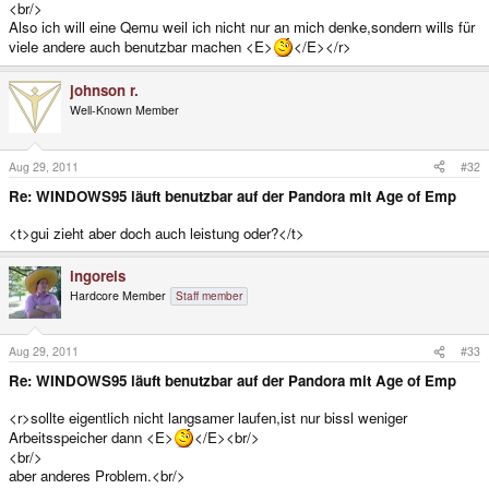
<br/>
Also ich will eine Qemu weil ich nicht nur an mich denke,sondern wills für
viele andere auch benutzbar machen <E>
</E></r>
johnson r.
Well-Known Member
Aug 29, 2011
#32
Re: WINDOWS95 läuft benutzbar auf der Pandora mit Age of Emp
<t>gui zieht aber doch auch leistung oder?</t>
ingoreis
Hardcore Member
Staff member
Aug 29, 2011
#33
Re: WINDOWS95 läuft benutzbar auf der Pandora mit Age of Emp
<r>sollte eigentlich nicht langsamer laufen,ist nur bissl weniger
Arbeitsspeicher dann <E>
</E><br/>
<br/>
aber anderes Problem.<br/>