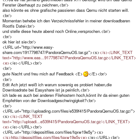
Fenster überhaupt zu zeichnen,<br/>
also könnte es ohne grafische passieren dass Qemu nicht starten will.
<br/>
Momentan behebe ich den Verzeichnissfehler in meiner downloadbaren
Rootfs Datei<br/>
und stelle diese heute abend noch Online,versprochen.<br/>
<br/>
ok hier ist sie<br/>
<URL url="http://www.easy-
share.com/1917798747/PandoraQemuOS.tar.gz"><s>
</s><LINK_TEXT
text="http://www.eas...917798747/PandoraQemuOS.tar.gz</LINK_TEXT>
<e>
</e></URL><br/>
<br/>
gute Nacht und freu mich auf Feedback <E>
</E><br/>
<br/>
Edit Ach jetzt weiß ich warum sowenig es probiert haben,die
Downloadrate bei Easyshare ist ja peinlich,<br/>
ich lade es auch bei anderen Filehostern hoch,könnt ihr da einen guten
Empfehlen von der Downloadgeschwingigkeit?<br/>
<br/>
<URL url="http://uploading.com/files/e539f415/PandoraQemuOS.tar.gz/">
<s>
</s><LINK_TEXT
text="http://uploadi...e539f415/PandoraQemuOS.tar.gz/</LINK_TEXT>
<e>
</e></URL><br/>
<URL url="http://depositfiles.com/files/fqxw19e5y"><s>
</s>http://depositfiles.com/files/fqxw19e5y<e>
</e></URL><br/>