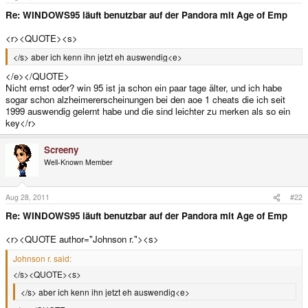
e
r
Re: WINDOWS95 läuft benutzbar auf der Pandora mit Age of Emp
<r><QUOTE><s>
</s> aber ich kenn ihn jetzt eh auswendig<e>
</e></QUOTE>
Nicht ernst oder? win 95 ist ja schon ein paar tage älter, und ich habe
sogar schon alzheimererscheinungen bei den aoe 1 cheats die ich seit
1999 auswendig gelernt habe und die sind leichter zu merken als so ein
key</r>
Screeny
Well-Known Member
Aug 28, 2011
#22
Re: WINDOWS95 läuft benutzbar auf der Pandora mit Age of Emp
<r><QUOTE author="Johnson r."><s>
Johnson r. said:
</s><QUOTE><s>
</s> aber ich kenn ihn jetzt eh auswendig<e>