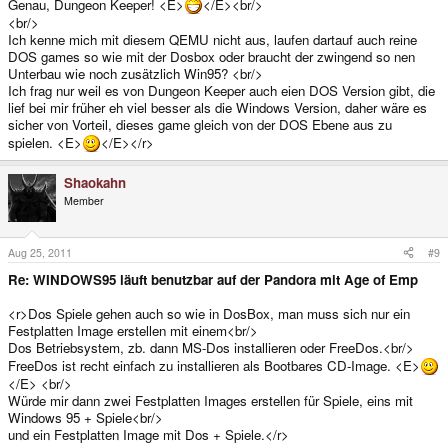
Genau, Dungeon Keeper! <E>
</E><br/>
<br/>
Ich kenne mich mit diesem QEMU nicht aus, laufen dartauf auch reine
DOS games so wie mit der Dosbox oder braucht der zwingend so nen
Unterbau wie noch zusätzlich Win95? <br/>
Ich frag nur weil es von Dungeon Keeper auch eien DOS Version gibt, die
lief bei mir früher eh viel besser als die Windows Version, daher wäre es
sicher von Vorteil, dieses game gleich von der DOS Ebene aus zu
spielen. <E>
</E></r>
Shaokahn
Member
Aug 25, 2011
#9
Re: WINDOWS95 läuft benutzbar auf der Pandora mit Age of Emp
<r>Dos Spiele gehen auch so wie in DosBox, man muss sich nur ein
Festplatten Image erstellen mit einem<br/>
Dos Betriebsystem, zb. dann MS-Dos installieren oder FreeDos.<br/>
FreeDos ist recht einfach zu installieren als Bootbares CD-Image. <E>
</E> <br/>
Würde mir dann zwei Festplatten Images erstellen für Spiele, eins mit
Windows 95 + Spiele<br/>
und ein Festplatten Image mit Dos + Spiele.</r>