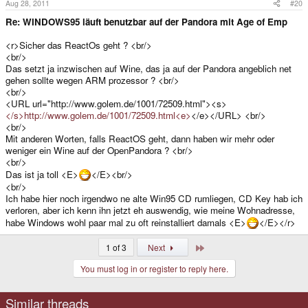
Aug 28, 2011
#20
Re: WINDOWS95 läuft benutzbar auf der Pandora mit Age of Emp
<r>Sicher das ReactOs geht ? <br/>
<br/>
Das setzt ja inzwischen auf Wine, das ja auf der Pandora angeblich net
gehen sollte wegen ARM prozessor ? <br/>
<br/>
<URL url="http://www.golem.de/1001/72509.html"><s>
</s>http://www.golem.de/1001/72509.html<e>
</e></URL> <br/>
<br/>
Mit anderen Worten, falls ReactOS geht, dann haben wir mehr oder
weniger ein Wine auf der OpenPandora ? <br/>
<br/>
Das ist ja toll <E>
</E><br/>
<br/>
Ich habe hier noch irgendwo ne alte Win95 CD rumliegen, CD Key hab ich
verloren, aber ich kenn ihn jetzt eh auswendig, wie meine Wohnadresse,
habe Windows wohl paar mal zu oft reinstalliert damals <E>
</E></r>
Last
1 of 3
Next
You must log in or register to reply here.
Similar threads