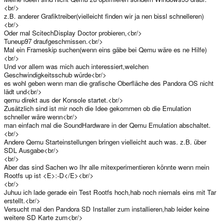
<br/>
z.B. anderer Grafiktreiber(vielleicht finden wir ja nen bissl schnelleren)
<br/>
Oder mal ScitechDisplay Doctor probieren,<br/>
Tuneup97 draufgeschmissen.<br/>
Mal ein Frameskip suchen(wenn eins gäbe bei Qemu wäre es ne Hilfe)
<br/>
Und vor allem was mich auch interessiert,welchen
Geschwindigkeitsschub würde<br/>
es wohl geben wenn man die grafische Oberfläche des Pandora OS nicht
lädt und<br/>
qemu direkt aus der Konsole startet.<br/>
Zusätzlich sind ist mir noch die Idee gekommen ob die Emulation
schneller wäre wenn<br/>
man einfach mal die SoundHardware in der Qemu Emulation abschaltet.
<br/>
Andere Qemu Starteinstellungen bringen vielleicht auch was. z.B. über
SDL Ausgabe<br/>
<br/>
Aber das sind Sachen wo Ihr alle mitexperimentieren könnte wenn mein
Rootfs up ist <E>:-D</E><br/>
<br/>
Juhuu ich lade gerade ein Test Rootfs hoch,hab noch niemals eins mit Tar
erstellt.<br/>
Versucht mal den Pandora SD Installer zum installieren,hab leider keine
weitere SD Karte zum<br/>