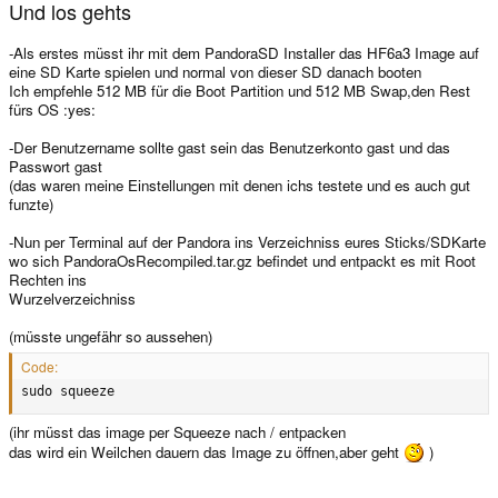
Und los gehts
-Als erstes müsst ihr mit dem PandoraSD Installer das HF6a3 Image auf
eine SD Karte spielen und normal von dieser SD danach booten
Ich empfehle 512 MB für die Boot Partition und 512 MB Swap,den Rest
fürs OS :yes:
-Der Benutzername sollte gast sein das Benutzerkonto gast und das
Passwort gast
(das waren meine Einstellungen mit denen ichs testete und es auch gut
funzte)
-Nun per Terminal auf der Pandora ins Verzeichniss eures Sticks/SDKarte
wo sich PandoraOsRecompiled.tar.gz befindet und entpackt es mit Root
Rechten ins
Wurzelverzeichniss
(müsste ungefähr so aussehen)
Code:
sudo squeeze
(ihr müsst das image per Squeeze nach / entpacken
das wird ein Weilchen dauern das Image zu öffnen,aber geht
)