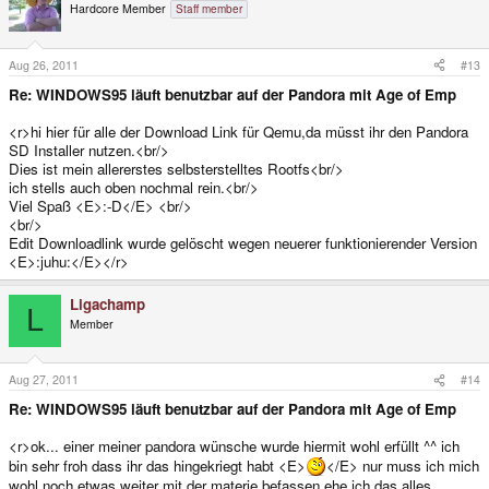
Hardcore Member
Staff member
Aug 26, 2011
#13
Re: WINDOWS95 läuft benutzbar auf der Pandora mit Age of Emp
<r>hi hier für alle der Download Link für Qemu,da müsst ihr den Pandora
SD Installer nutzen.<br/>
Dies ist mein allererstes selbsterstelltes Rootfs<br/>
ich stells auch oben nochmal rein.<br/>
Viel Spaß <E>:-D</E> <br/>
<br/>
Edit Downloadlink wurde gelöscht wegen neuerer funktionierender Version
<E>:juhu:</E></r>
Ligachamp
L
Member
Aug 27, 2011
#14
Re: WINDOWS95 läuft benutzbar auf der Pandora mit Age of Emp
<r>ok... einer meiner pandora wünsche wurde hiermit wohl erfüllt ^^ ich
bin sehr froh dass ihr das hingekriegt habt <E>
</E> nur muss ich mich
wohl noch etwas weiter mit der materie befassen ehe ich das alles