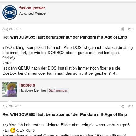
fusion_power
Advanced Member
Aug 25, 2011
#10
Re: WINDOWS95 läuft benutzbar auf der Pandora mit Age of Emp
<t>Oh, klingt kompliziert für mich. Also DOS ist gar nicht standardmässig
implementiert, so wie bei DOSBOX eben - game rein und loslegen.
^^<br/>
<br/>
Ist dann QEMU nach der DOS Installation immer noch fixer als die
DosBox bei Games oder kann man das so nicht verlgeichen?</t>
ingoreis
Hardcore Member
Staff member
Aug 26, 2011
#11
Re: WINDOWS95 läuft benutzbar auf der Pandora mit Age of Emp
<r>Also ich hab erstmal kleinere Bilder oben rein,die waren echt zu groß
<E>
</E> <br/>
Meine Ideen sind nicht Qemu zu optimieren sondern Windows95 drauf.