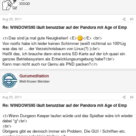
IDDQD
Aug 25, 2011
#5
Re: WINDOWS95 läuft benutzbar auf der Pandora mit Age of Emp
<r>Das sind ja mal gute Neuigkeiten! <E>
</E> <br/>
Von rootfs habe ich leider keinen Schimmer (weiß nichtmal so 100%ig
was das ist ... der Verzeichnisbaum von Linux(?) )<br/>
Heißt das, ich brauche dann eine extra SD-Karte auf der ich quasi ein
ganzes Betriebssystem als Entwicklungsumgebung habe?<br/>
Kann man nicht auch nur Qemu als PND packen?</r>
Gurumeditation
Well-Known Member
Aug 25, 2011
#6
Re: WINDOWS95 läuft benutzbar auf der Pandora mit Age of Emp
<t>Wenn Dungeon Keeper laufen würde und das Spielbar wäre ich wieder
dabei *g*<br/>
<br/>
Übrigens gibt es dennoch immer ein Problem. Die GUI / Schriften etc.