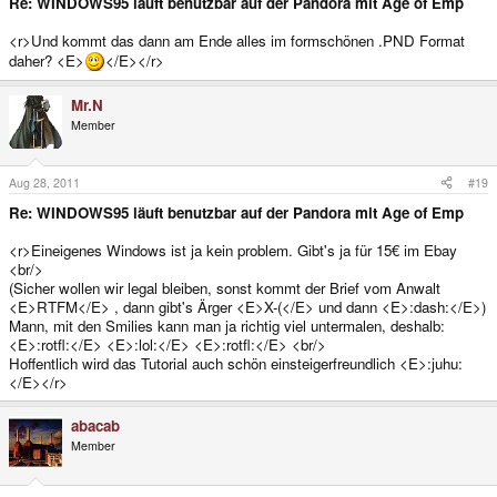
Re: WINDOWS95 läuft benutzbar auf der Pandora mit Age of Emp
<r>Und kommt das dann am Ende alles im formschönen .PND Format
daher? <E>
</E></r>
Mr.N
Member
Aug 28, 2011
#19
Re: WINDOWS95 läuft benutzbar auf der Pandora mit Age of Emp
<r>Eineigenes Windows ist ja kein problem. Gibt's ja für 15€ im Ebay
<br/>
(Sicher wollen wir legal bleiben, sonst kommt der Brief vom Anwalt
<E>RTFM</E> , dann gibt's Ärger <E>X-(</E> und dann <E>:dash:</E>)
Mann, mit den Smilies kann man ja richtig viel untermalen, deshalb:
<E>:rotfl:</E> <E>:lol:</E> <E>:rotfl:</E> <br/>
Hoffentlich wird das Tutorial auch schön einsteigerfreundlich <E>:juhu:
</E></r>
abacab
Member