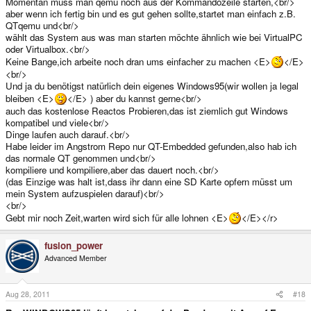
Momentan muss man qemu noch aus der Kommandozeile starten,<br/>
aber wenn ich fertig bin und es gut gehen sollte,startet man einfach z.B.
QTqemu und<br/>
wählt das System aus was man starten möchte ähnlich wie bei VirtualPC
oder Virtualbox.<br/>
Keine Bange,ich arbeite noch dran ums einfacher zu machen <E>
</E>
<br/>
Und ja du benötigst natürlich dein eigenes Windows95(wir wollen ja legal
bleiben <E>
</E> ) aber du kannst gerne<br/>
auch das kostenlose Reactos Probieren,das ist ziemlich gut Windows
kompatibel und viele<br/>
Dinge laufen auch darauf.<br/>
Habe leider im Angstrom Repo nur QT-Embedded gefunden,also hab ich
das normale QT genommen und<br/>
kompiliere und kompiliere,aber das dauert noch.<br/>
(das Einzige was halt ist,dass ihr dann eine SD Karte opfern müsst um
mein System aufzuspielen darauf)<br/>
<br/>
Gebt mir noch Zeit,warten wird sich für alle lohnen <E>
</E></r>
fusion_power
Advanced Member
Aug 28, 2011
#18