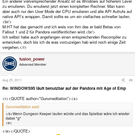
Ein anderer vielversprechender Ansatz ist es Windows auf höherem Level
zu emulieren. Du emulierst jetzt einen kompletten Rechner. Man kann
aber auch nur den User Mode der CPU emulieren und alle API Aufrufe auf
native API's wrappen. Damit sollte es um ein vielfaches schneller laufen.
<br/>
M-HT hat das gemacht und ich weis von ihm das er bald Betas von
Fallout 1 und 2 für Pandora veröffentlichen wird.<br/>
Ich selbst habe auch angefangen einen entsprechenden Recompiler zu
entwickeln, doch bis ich da was vorzuzeigen hab wird noch einige Zeit
vergehen.</r>
fusion_power
Advanced Member
Aug 25, 2011
#8
Re: WINDOWS95 läuft benutzbar auf der Pandora mit Age of Emp
<r><QUOTE author="Gurumeditation"><s>
Gurumeditation said:
</s>Wenn Dungeon Keeper laufen würde und das Spielbar wäre ich wieder
dabei *g*
<e>
</e></QUOTE>