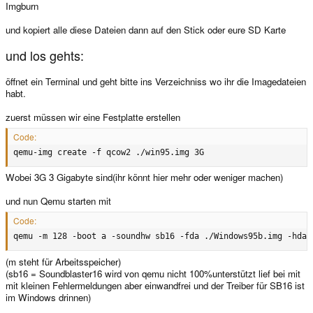
Imgburn
und kopiert alle diese Dateien dann auf den Stick oder eure SD Karte
und los gehts:
öffnet ein Terminal und geht bitte ins Verzeichniss wo ihr die Imagedateien
habt.
zuerst müssen wir eine Festplatte erstellen
Code:
qemu-img create -f qcow2 ./win95.img 3G
Wobei 3G 3 Gigabyte sind(ihr könnt hier mehr oder weniger machen)
und nun Qemu starten mit
Code:
qemu -m 128 -boot a -soundhw sb16 -fda ./Windows95b.img -hda 
(m steht für Arbeitsspeicher)
(sb16 = Soundblaster16 wird von qemu nicht 100%unterstützt lief bei mit
mit kleinen Fehlermeldungen aber einwandfrei und der Treiber für SB16 ist
im Windows drinnen)