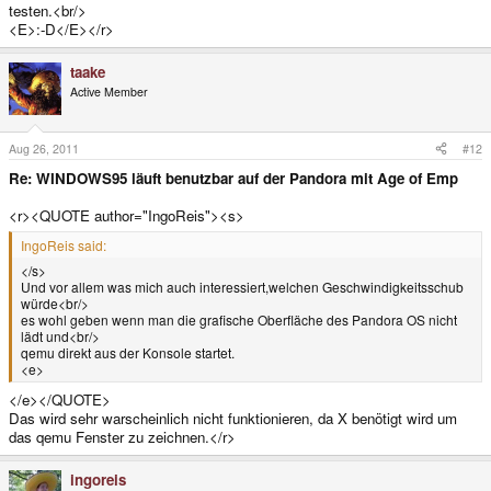
testen.<br/>
<E>:-D</E></r>
taake
Active Member
Aug 26, 2011
#12
Re: WINDOWS95 läuft benutzbar auf der Pandora mit Age of Emp
<r><QUOTE author="IngoReis"><s>
IngoReis said:
</s>
Und vor allem was mich auch interessiert,welchen Geschwindigkeitsschub
würde<br/>
es wohl geben wenn man die grafische Oberfläche des Pandora OS nicht
lädt und<br/>
qemu direkt aus der Konsole startet.
<e>
</e></QUOTE>
Das wird sehr warscheinlich nicht funktionieren, da X benötigt wird um
das qemu Fenster zu zeichnen.</r>
ingoreis