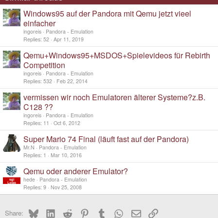
Windows95 auf der Pandora mit Qemu jetzt vieel
einfacher
ingoreis
Pandora - Emulation
Replies
52
Apr 11, 2019
Qemu+Windows95+MSDOS+Spielevideos für Rebirth
Competition
ingoreis
Pandora - Emulation
Replies
532
Feb 22, 2014
vermissen wir noch Emulatoren älterer Systeme?z.B.
C128 ??
ingoreis
Pandora - Emulation
Replies
11
Oct 6, 2012
Super Mario 74 Final (läuft fast auf der Pandora)
Mr.N
Pandora - Emulation
Replies
1
Mar 10, 2016
Qemu oder anderer Emulator?
hede
Pandora - Emulation
Replies
9
Nov 25, 2008
Bluesky
LinkedIn
Reddit
Pinterest
Tumblr
WhatsApp
Email
Link
Share: