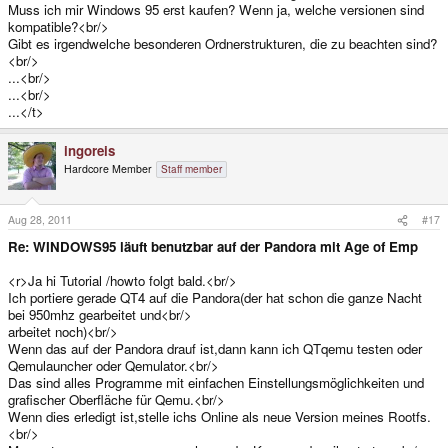
Muss ich mir Windows 95 erst kaufen? Wenn ja, welche versionen sind
kompatible?<br/>
Gibt es irgendwelche besonderen Ordnerstrukturen, die zu beachten sind?
<br/>
...<br/>
...<br/>
...</t>
ingoreis
Hardcore Member
Staff member
Aug 28, 2011
#17
Re: WINDOWS95 läuft benutzbar auf der Pandora mit Age of Emp
<r>Ja hi Tutorial /howto folgt bald.<br/>
Ich portiere gerade QT4 auf die Pandora(der hat schon die ganze Nacht
bei 950mhz gearbeitet und<br/>
arbeitet noch)<br/>
Wenn das auf der Pandora drauf ist,dann kann ich QTqemu testen oder
Qemulauncher oder Qemulator.<br/>
Das sind alles Programme mit einfachen Einstellungsmöglichkeiten und
grafischer Oberfläche für Qemu.<br/>
Wenn dies erledigt ist,stelle ichs Online als neue Version meines Rootfs.
<br/>