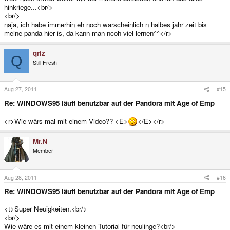
hinkriege...<br/>
<br/>
naja, ich habe immerhin eh noch warscheinlich n halbes jahr zeit bis
meine panda hier is, da kann man ncoh viel lernen^^</r>
qriz
Q
Still Fresh
Aug 27, 2011
#15
Re: WINDOWS95 läuft benutzbar auf der Pandora mit Age of Emp
<r>Wie wärs mal mit einem Video?? <E>
</E></r>
Mr.N
Member
Aug 28, 2011
#16
Re: WINDOWS95 läuft benutzbar auf der Pandora mit Age of Emp
<t>Super Neuigkeiten.<br/>
<br/>
Wie wäre es mit einem kleinen Tutorial für neulinge?<br/>