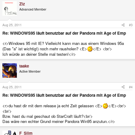
Ziz
Advanced Member
Aug 25, 2011
#3
Re: WINDOWS95 läuft benutzbar auf der Pandora mit Age of Emp
<r>Windows 95 mit IE? Vielleicht kann man aus einem Windows 95a
(Das "a" ist wichtig!) noch mehr rausholen? <E>
</E> <br/>
Ich würde an deiner Stelle mal testen!</r>
taake
Active Member
Aug 25, 2011
#4
Re: WINDOWS95 läuft benutzbar auf der Pandora mit Age of Emp
<r>du hast dir mit dem release ja echt Zeit gelassen <E>
</E><br/>
<br/>
Bzw. hast du mal geschaut ob StarCraft läuft?<br/>
Das wäre nen echter Grund meiner Pandora Win95 anzutun.</r>
F_Slim