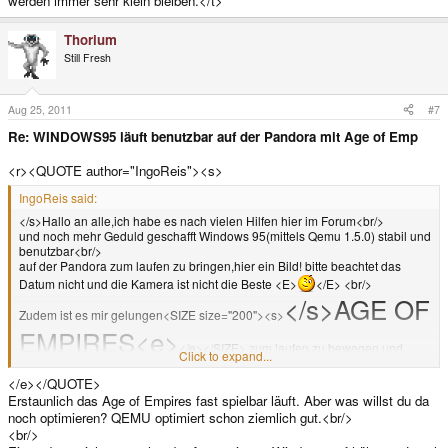
werden immer sehr klein bleiben.</t>
Thorium
Still Fresh
Aug 25, 2011
#7
Re: WINDOWS95 läuft benutzbar auf der Pandora mit Age of Emp
<r><QUOTE author="IngoReis"><s>
IngoReis said:
</s>Hallo an alle,ich habe es nach vielen Hilfen hier im Forum<br/>
und noch mehr Geduld geschafft Windows 95(mittels Qemu 1.5.0) stabil und
benutzbar<br/>
auf der Pandora zum laufen zu bringen,hier ein Bild! bitte beachtet das
Datum nicht und die Kamera ist nicht die Beste <E>
</E> <br/>
</s>AGE OF
Zudem ist es mir gelungen<SIZE size="200"><s>
EMPIRES<e>
</e></SIZE> zum laufen zu bewegen und
Click to expand...
überraschenderweise läuft es(noch ohne Optimierungen) fast spielbar.
<E>:yes:</E><e>
</e></QUOTE>
Erstaunlich das Age of Empires fast spielbar läuft. Aber was willst du da
noch optimieren? QEMU optimiert schon ziemlich gut.<br/>
<br/>