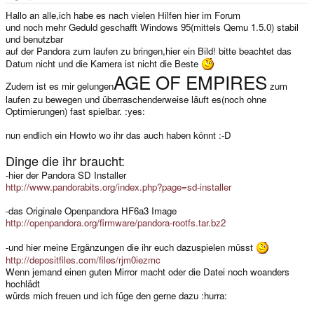
e
r
Hallo an alle,ich habe es nach vielen Hilfen hier im Forum
und noch mehr Geduld geschafft Windows 95(mittels Qemu 1.5.0) stabil
und benutzbar
auf der Pandora zum laufen zu bringen,hier ein Bild! bitte beachtet das
Datum nicht und die Kamera ist nicht die Beste
AGE OF EMPIRES
Zudem ist es mir gelungen
zum
laufen zu bewegen und überraschenderweise läuft es(noch ohne
Optimierungen) fast spielbar. :yes:
nun endlich ein Howto wo ihr das auch haben könnt :-D
Dinge die ihr braucht:
-hier der Pandora SD Installer
http://www.pandorabits.org/index.php?page=sd-installer
-das Originale Openpandora HF6a3 Image
http://openpandora.org/firmware/pandora-rootfs.tar.bz2
-und hier meine Ergänzungen die ihr euch dazuspielen müsst
http://depositfiles.com/files/rjm0iezmc
Wenn jemand einen guten Mirror macht oder die Datei noch woanders
hochlädt
würds mich freuen und ich füge den gerne dazu :hurra: