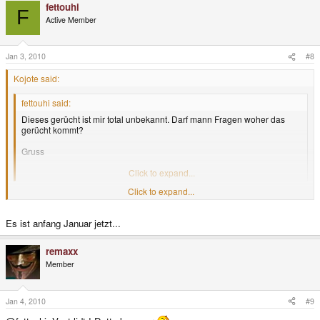
fettouhi
F
Active Member
Jan 3, 2010
#8
Kojote said:
fettouhi said:
Dieses gerücht ist mir total unbekannt. Darf mann Fragen woher das
gerücht kommt?
Gruss
André
Click to expand...
Click to expand...
vermutlich via gpain (koreanische seite). zumindestens haben das meine
quellen gesagt
Es ist anfang Januar jetzt...
-koj
remaxx
Member
Jan 4, 2010
#9