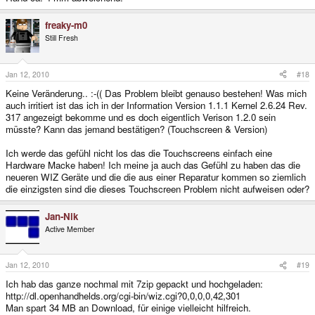
freaky-m0
Still Fresh
Jan 12, 2010
#18
Keine Veränderung.. :-(( Das Problem bleibt genauso bestehen! Was mich
auch irritiert ist das ich in der Information Version 1.1.1 Kernel 2.6.24 Rev.
317 angezeigt bekomme und es doch eigentlich Verison 1.2.0 sein
müsste? Kann das jemand bestätigen? (Touchscreen & Version)
Ich werde das gefühl nicht los das die Touchscreens einfach eine
Hardware Macke haben! Ich meine ja auch das Gefühl zu haben das die
neueren WIZ Geräte und die die aus einer Reparatur kommen so ziemlich
die einzigsten sind die dieses Touchscreen Problem nicht aufweisen oder?
Jan-Nik
Active Member
Jan 12, 2010
#19
Ich hab das ganze nochmal mit 7zip gepackt und hochgeladen:
http://dl.openhandhelds.org/cgi-bin/wiz.cgi?0,0,0,0,42,301
Man spart 34 MB an Download, für einige vielleicht hilfreich.