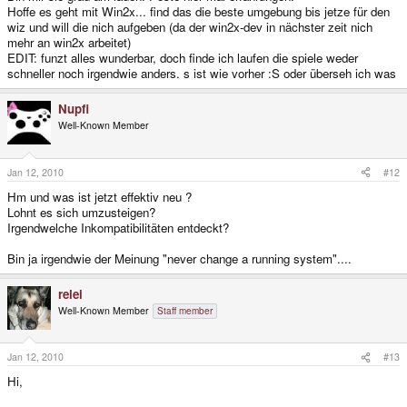
Hoffe es geht mit Win2x... find das die beste umgebung bis jetze für den
wiz und will die nich aufgeben (da der win2x-dev in nächster zeit nich
mehr an win2x arbeitet)
EDIT: funzt alles wunderbar, doch finde ich laufen die spiele weder
schneller noch irgendwie anders. s ist wie vorher :S oder überseh ich was
Nupfi
Well-Known Member
Jan 12, 2010
#12
Hm und was ist jetzt effektiv neu ?
Lohnt es sich umzusteigen?
Irgendwelche Inkompatibilitäten entdeckt?
Bin ja irgendwie der Meinung "never change a running system"....
relei
Well-Known Member
Staff member
Jan 12, 2010
#13
Hi,