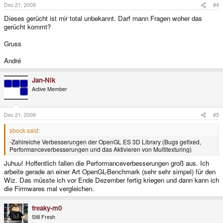
Dec 21, 2009
#4
Dieses gerücht ist mir total unbekannt. Darf mann Fragen woher das
gerücht kommt?
Gruss
André
Jan-Nik
Active Member
Dec 21, 2009
#5
sbock said:
-Zahlreiche Verbesserungen der OpenGL ES 3D Library (Bugs gefixed,
Performanceverbesserungen und das Aktivieren von Multitexturing)
Juhuu! Hoffentlich fallen die Performanceverbesserungen groß aus. Ich
arbeite gerade an einer Art OpenGL-Benchmark (sehr sehr simpel) für den
Wiz. Das müsste ich vor Ende Dezember fertig kriegen und dann kann ich
die Firmwares mal vergleichen.
freaky-m0
Still Fresh