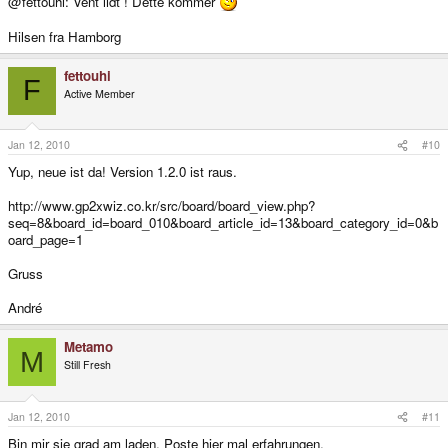
@fettouhi: Vent lidt ! Dette kommer
Hilsen fra Hamborg
fettouhi
F
Active Member
Jan 12, 2010
#10
Yup, neue ist da! Version 1.2.0 ist raus.
http://www.gp2xwiz.co.kr/src/board/board_view.php?
seq=8&board_id=board_010&board_article_id=13&board_category_id=0&b
oard_page=1
Gruss
André
Metamo
M
Still Fresh
Jan 12, 2010
#11
Bin mir sie grad am laden. Poste hier mal erfahrungen.