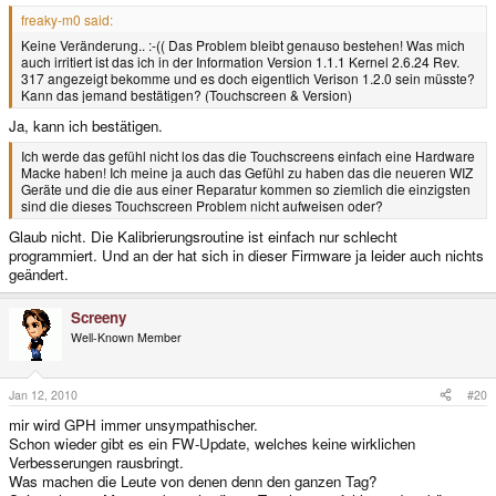
freaky-m0 said:
Keine Veränderung.. :-(( Das Problem bleibt genauso bestehen! Was mich
auch irritiert ist das ich in der Information Version 1.1.1 Kernel 2.6.24 Rev.
317 angezeigt bekomme und es doch eigentlich Verison 1.2.0 sein müsste?
Kann das jemand bestätigen? (Touchscreen & Version)
Ja, kann ich bestätigen.
Ich werde das gefühl nicht los das die Touchscreens einfach eine Hardware
Macke haben! Ich meine ja auch das Gefühl zu haben das die neueren WIZ
Geräte und die die aus einer Reparatur kommen so ziemlich die einzigsten
sind die dieses Touchscreen Problem nicht aufweisen oder?
Glaub nicht. Die Kalibrierungsroutine ist einfach nur schlecht
programmiert. Und an der hat sich in dieser Firmware ja leider auch nichts
geändert.
Screeny
Well-Known Member
Jan 12, 2010
#20
mir wird GPH immer unsympathischer.
Schon wieder gibt es ein FW-Update, welches keine wirklichen
Verbesserungen rausbringt.
Was machen die Leute von denen denn den ganzen Tag?