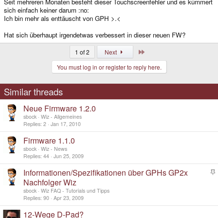
Seit mehreren Monaten besteht dieser Touchscreenfehler und es kümmert
sich einfach keiner darum :no:
Ich bin mehr als enttäuscht von GPH >.<
Hat sich überhaupt irgendetwas verbessert in dieser neuen FW?
Last
1 of 2
Next
You must log in or register to reply here.
Similar threads
Neue Firmware 1.2.0
sbock
Wiz - Allgemeines
Replies
2
Jan 17, 2010
Firmware 1.1.0
sbock
Wiz - News
Replies
44
Jun 25, 2009
Informationen/Spezifikationen über GPHs GP2x
t
Nachfolger Wiz
i
sbock
Wiz FAQ - Tutorials und Tipps
c
Replies
90
Apr 23, 2009
k
y
12-Wege D-Pad?