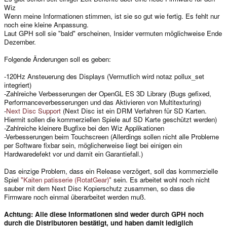
Wiz
Wenn meine Informationen stimmen, ist sie so gut wie fertig. Es fehlt nur
noch eine kleine Anpassung.
Laut GPH soll sie "bald" erscheinen, Insider vermuten möglichweise Ende
Dezember.
Folgende Änderungen soll es geben:
-120Hz Ansteuerung des Displays (Vermutlich wird notaz pollux_set
integriert)
-Zahlreiche Verbesserungen der OpenGL ES 3D Library (Bugs gefixed,
Performanceverbesserungen und das Aktivieren von Multitexturing)
-
Next Disc Support
(Next Disc ist ein DRM Verfahren für SD Karten.
Hiermit sollen die kommerziellen Spiele auf SD Karte geschützt werden)
-Zahlreiche kleinere Bugfixe bei den Wiz Applikationen
-Verbesserungen beim Touchscreen (Allerdings sollen nicht alle Probleme
per Software fixbar sein, möglicherweise liegt bei einigen ein
Hardwaredefekt vor und damit ein Garantiefall.)
Das einzige Problem, dass ein Release verzögert, soll das kommerzielle
Spiel
"Kaiten patisserie (RotatGear)"
sein. Es arbeitet wohl noch nicht
sauber mit dem Next Disc Kopierschutz zusammen, so dass die
Firmware noch einmal überarbeitet werden muß.
Achtung: Alle diese Informationen sind weder durch GPH noch
durch die Distributoren bestätigt, und haben damit lediglich