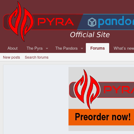
About
The Pyra
The Pandora
Forums
What's ne
New posts
Search forums