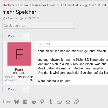
The Pyra
Forums
Deutsches Forum
GPH Handhelds
gp2x (F100 und 
mehr Speicher
T
S
killkenny
Feb 3, 2006
h
t
r
a
e
r
a
t
d
d
Prev
1
2
s
a
t
t
Feb 5, 2006
a
e
F
r
Kauf ihn dir. Ich hab ihn mir auch gekauft, obwoh
t
e
und das, obwohl ich nur ne 512er SD-Karte drin h
r
Man kann sich ja auch n Tool schreiben, was aus 
Musik dabei, die man am Rechenr erst angehört h
Frase
Und damit wird dann auch der Speicher auf der Kar
Still Fresh
Joined
Nov 20, 2005
Messages
92
Wäre jedenfalls ne Idee
Prev
1
2
Bluesky
LinkedIn
Reddit
Pinterest
Tumblr
WhatsApp
Email
Link
Share: