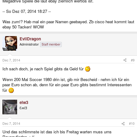
Megadrive Spiele die laut ebay ziemlich wertlos ist.
-- So Dez 07, 2014 18:27 --
Was zum!? Hab mal ein paar Namen geebayed. Zb cisco heat kommt laut
ebay 50 Tacken! WOW
EvilDragon
Administrator
Staff member
Dec 7, 2014
#9
Ich sach doch, je nach Spiel gibts da Geld für
Wenn 200 Mal Soccer 1980 drin ist, gib mir Bescheid - nehm ich für ein
paar Euro schon ab, denn für ein paar Euro gibts bestimmt Interessenten
für
elw3
ƐʍlƎ
Dec 7, 2014
#10
Und das schlimmste ist das ich bis Freitag warten muss ums
Rauszufinden. :-((