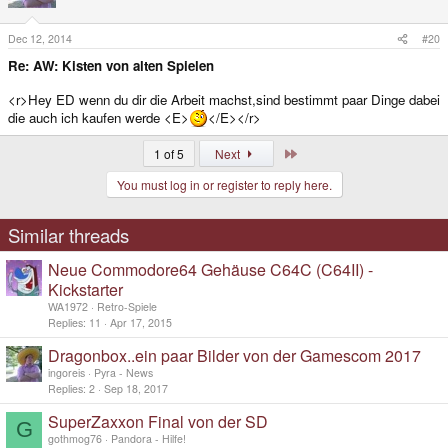
Dec 12, 2014
#20
Re: AW: Kisten von alten Spielen
<r>Hey ED wenn du dir die Arbeit machst,sind bestimmt paar Dinge dabei
die auch ich kaufen werde <E>
</E></r>
Last
1 of 5
Next
You must log in or register to reply here.
Similar threads
Neue Commodore64 Gehäuse C64C (C64II) -
Kickstarter
WA1972
Retro-Spiele
Replies
11
Apr 17, 2015
Dragonbox..ein paar Bilder von der Gamescom 2017
ingoreis
Pyra - News
Replies
2
Sep 18, 2017
SuperZaxxon Final von der SD
G
gothmog76
Pandora - Hilfe!