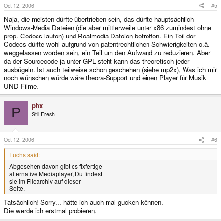
Oct 12, 2006
#5
Naja, die meisten dürfte übertrieben sein, das dürfte hauptsächlich
Windows-Media Dateien (die aber mittlerweile unter x86 zumindest ohne
prop. Codecs laufen) und Realmedia-Dateien betreffen. Ein Teil der
Codecs dürfte wohl aufgrund von patentrechtlichen Schwierigkeiten o.ä.
weggelassen worden sein, ein Teil um den Aufwand zu reduzieren. Aber
da der Sourcecode ja unter GPL steht kann das theoretisch jeder
ausbügeln. Ist auch teilweise schon geschehen (siehe mp2x), Was ich mir
noch wünschen würde wäre theora-Support und einen Player für Musik
UND Filme.
phx
P
Still Fresh
Oct 12, 2006
#6
Fuchs said:
Abgesehen davon gibt es fixfertige
alternative Mediaplayer, Du findest
sie im Filearchiv auf dieser
Seite.
Tatsächlich! Sorry... hätte ich auch mal gucken können.
Die werde ich erstmal probieren.