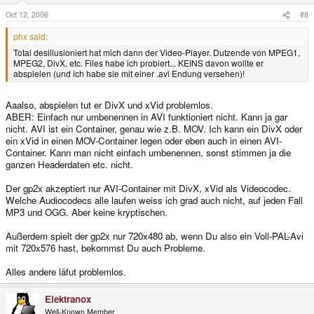
Oct 12, 2006
#8
phx said:
Total desillusioniert hat mich dann der Video-Player. Dutzende von MPEG1,
MPEG2, DivX, etc. Files habe ich probiert... KEINS davon wollte er
abspielen (und ich habe sie mit einer .avi Endung versehen)!
Aaalso, abspielen tut er DivX und xVid problemlos.
ABER: Einfach nur umbenennen in AVI funktioniert nicht. Kann ja gar
nicht. AVI ist ein Container, genau wie z.B. MOV. Ich kann ein DivX oder
ein xVid in einen MOV-Container legen oder eben auch in einen AVI-
Container. Kann man nicht einfach umbenennen, sonst stimmen ja die
ganzen Headerdaten etc. nicht.
Der gp2x akzeptiert nur AVI-Container mit DivX, xVid als Videocodec.
Welche Audiocodecs alle laufen weiss ich grad auch nicht, auf jeden Fall
MP3 und OGG. Aber keine kryptischen.
Außerdem spielt der gp2x nur 720x480 ab, wenn Du also ein Voll-PAL-Avi
mit 720x576 hast, bekommst Du auch Probleme.
Alles andere läfut problemlos.
Elektranox
Well-Known Member