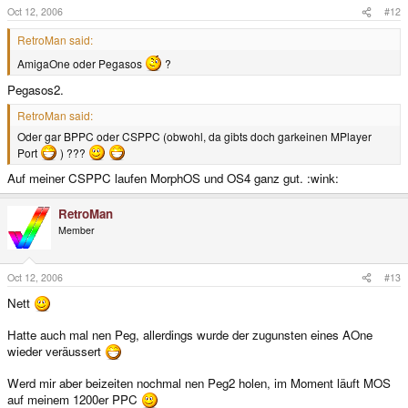
Oct 12, 2006
#12
RetroMan said:
AmigaOne oder Pegasos
?
Pegasos2.
RetroMan said:
Oder gar BPPC oder CSPPC (obwohl, da gibts doch garkeinen MPlayer
Port
) ???
Auf meiner CSPPC laufen MorphOS und OS4 ganz gut. :wink:
RetroMan
Member
Oct 12, 2006
#13
Nett
Hatte auch mal nen Peg, allerdings wurde der zugunsten eines AOne
wieder veräussert
Werd mir aber beizeiten nochmal nen Peg2 holen, im Moment läuft MOS
auf meinem 1200er PPC