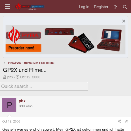
Log in
Register
F100/F200 - Hurra! Der gp2x ist da!
GP2X und Filme...
T
S
phx
Oct 12, 2006
h
t
r
a
e
r
a
t
d
d
phx
s
a
P
Still Fresh
t
t
a
e
r
t
Oct 12, 2006
#1
e
Gestern war es endlich soweit. Mein GP2X ist gekommen und ich hatte
r