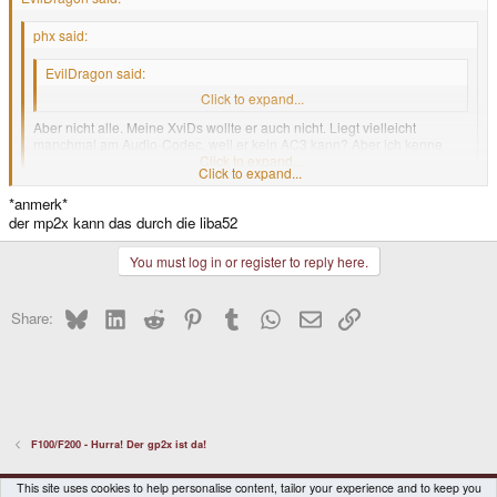
phx said:
EvilDragon said:
Aaalso, abspielen tut er DivX und xVid problemlos.
Click to expand...
Aber nicht alle. Meine XviDs wollte er auch nicht. Liegt vielleicht
manchmal am Audio-Codec, weil er kein AC3 kann? Aber ich kenne
mich da nicht so aus...
Click to expand...
Click to expand...
*anmerk*
Nein, AC3 kann er definitiv nicht, da müsste GPH ja tonnenweise Geld für
der mp2x kann das durch die liba52
Dolby Lizenzen zahlen...
You must log in or register to reply here.
Bluesky
LinkedIn
Reddit
Pinterest
Tumblr
WhatsApp
Email
Link
Share:
F100/F200 - Hurra! Der gp2x ist da!
DragonBox Pyra
English (US)
This site uses cookies to help personalise content, tailor your experience and to keep you