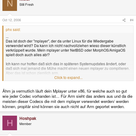
N
Still Fresh
Oct 12, 2006
#4
phx said:
...
Das ist doch der "mplayer", der da unter Linux für die Wiedergabe
verwendet wird? Da kann ich nicht nachvollziehen wieso dieser künstlich
verkrüppelt wurde. Mein mplayer unter NetBSD oder MorphOS/AmigaOS
spielt doch auch alles ab!?
Ich kann nur hoffen daß sich das in späteren Systemupdates ändert, oder
daß sich mal jemand die Mühe macht einen neuen mplayer zu compilieren.
Aber das ist schon ziemlich arm.
Click to expand...
Schade. So ein portabler Video-Player wäre schon reizvoll gewesen...
Ähm ja vermutlich läuft dein Mplayer unter x86, für welche auch so gut
wie jeder Codec vorhanden ist... Für Arm sieht das anders aus und da die
meisten dieser Codecs die mit dem mplayer verwendet werden/ werden
können, propitär sind können sie auch nicht auf Arm geportet werden.
Hoshpak
H
Member