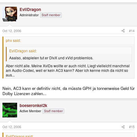
EvilDragon
Administrator
Staff member
Oct 12, 2006
#14
phx said:
EvilDragon said:
Aaalso, abspielen tut er DivX und xVid problemlos.
Aber nicht alle. Meine XviDs wollte er auch nicht. Liegt vielleicht manchmal
am Audio-Codec, weil er kein AC3 kann? Aber ich kenne mich da nicht so
aus...
Nein, AC3 kann er definitiv nicht, da müsste GPH ja tonnenweise Geld für
Dolby Lizenzen zahlen...
boeseronkel2k
Active Member
Staff member
Oct 12, 2006
#15
EvilDragon said: