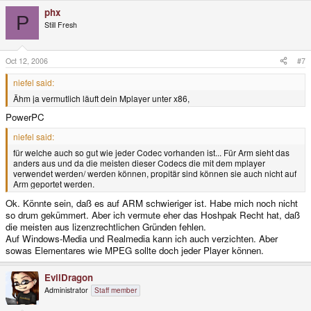
phx
P
Still Fresh
Oct 12, 2006
#7
niefel said:
Ähm ja vermutlich läuft dein Mplayer unter x86,
PowerPC
niefel said:
für welche auch so gut wie jeder Codec vorhanden ist... Für Arm sieht das
anders aus und da die meisten dieser Codecs die mit dem mplayer
verwendet werden/ werden können, propitär sind können sie auch nicht auf
Arm geportet werden.
Ok. Könnte sein, daß es auf ARM schwieriger ist. Habe mich noch nicht
so drum gekümmert. Aber ich vermute eher das Hoshpak Recht hat, daß
die meisten aus lizenzrechtlichen Gründen fehlen.
Auf Windows-Media und Realmedia kann ich auch verzichten. Aber
sowas Elementares wie MPEG sollte doch jeder Player können.
EvilDragon
Administrator
Staff member