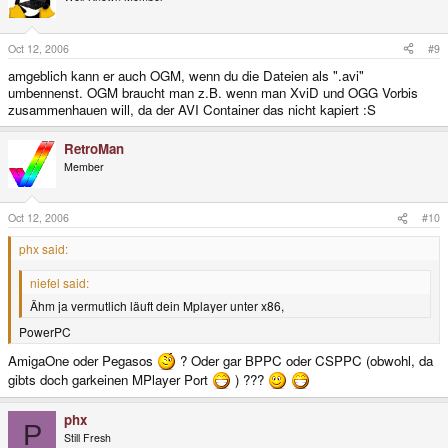
Oct 12, 2006
#9
amgeblich kann er auch OGM, wenn du die Dateien als ".avi"
umbennenst. OGM braucht man z.B. wenn man XviD und OGG Vorbis
zusammenhauen will, da der AVI Container das nicht kapiert :S
RetroMan
Member
Oct 12, 2006
#10
phx said:
niefel said:
Ähm ja vermutlich läuft dein Mplayer unter x86,
PowerPC
AmigaOne oder Pegasos
? Oder gar BPPC oder CSPPC (obwohl, da
gibts doch garkeinen MPlayer Port
) ???
phx
P
Still Fresh