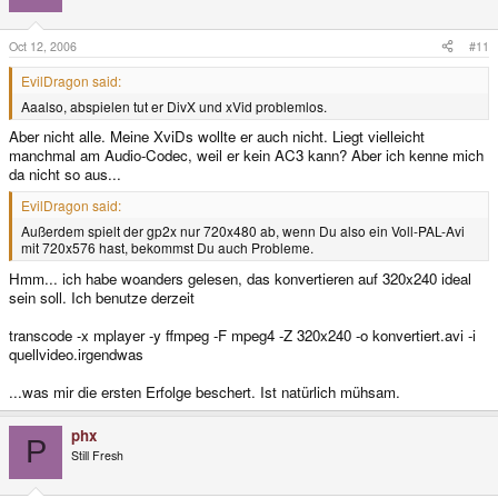
Oct 12, 2006
#11
EvilDragon said:
Aaalso, abspielen tut er DivX und xVid problemlos.
Aber nicht alle. Meine XviDs wollte er auch nicht. Liegt vielleicht
manchmal am Audio-Codec, weil er kein AC3 kann? Aber ich kenne mich
da nicht so aus...
EvilDragon said:
Außerdem spielt der gp2x nur 720x480 ab, wenn Du also ein Voll-PAL-Avi
mit 720x576 hast, bekommst Du auch Probleme.
Hmm... ich habe woanders gelesen, das konvertieren auf 320x240 ideal
sein soll. Ich benutze derzeit
transcode -x mplayer -y ffmpeg -F mpeg4 -Z 320x240 -o konvertiert.avi -i
quellvideo.irgendwas
...was mir die ersten Erfolge beschert. Ist natürlich mühsam.
phx
P
Still Fresh