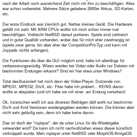
nach der Arbeit noch ausreichend Zeit mich mit ihm zu beschäftigen. Alles
war schon vorbereitet. Mehrere Sätze geladene 2600er Akkus, SD-Karten,
etc.
Der erste Eindruck war ziemlich gut. Nettes kleines Gerät. Die Hardware
gefällt mir sehr. Mit ARM CPUs wollte ich mich schon immer mal
beschäftigen. Vielleicht NetBSD darauf portieren. Spiele sind zahlreich
und in guter Qualität vorhanden, wobei das für mich eher zweitrangig ist
(spiele zwar gerne, bin aber eher der CompetitionPro-Typ und kann mit
Joypads nichts anfangen).
Die Funktionen die über die GUI möglich sind, halte ich allerdings für
verbesserungswürdig. Wieso werden bei Video oder Audio nur Dateien mit
bestimmten Endungen erkannt? Sind wir hier etwa unter Windows?
Total desillusioniert hat mich dann der Video-Player. Dutzende von
MPEG1, MPEG2, DivX, etc. Files habe ich probiert... KEINS davon
wollte er abspielen (und ich habe sie mit einer .avi Endung versehen)!
Ok, inzwischen weiß ich aus diversen Beiträgen daß wohl nur bestimmte
DivX und Xvid Versionen wiedergegeben werden können. Die können aber
nicht sehr geläufig sein, denn ich habe keine davon.
Das ist doch der "mplayer", der da unter Linux für die Wiedergabe
verwendet wird? Da kann ich nicht nachvollziehen wieso dieser künstlich
verkrüppelt wurde. Mein mplayer unter NetBSD oder MorphOS/AmigaOS