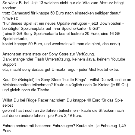
So wie z.B. bei Unit 13 welches nicht nur die Vita zum Absturz bringt
sondern
trotz Gamecard für knappe 50 Euro nach einstecken selbiger darauf
hinweist:
"Für dieses Spiel ist ein neues Update verfügbar - jetzt Downloaden -
benötigter Speicherplatz auf Ihrer Speicherkarte - 8 GB"
( eine 8 GB Sony Speicherkarte kostet lockere 20 Euro, eine 16 GB
Speicherkarte,
kostet knappe 50 Euro, und wechseln will man die nicht, das nervt)
Ansonsten steht stets der Sony Store zur Verfügung.
Dank mangelnder Flash Unterstützung, keinem Java, keinem Youtube
Support
etc, macht sony daraus gut Umsatz, ergo - jeder Mist kostet extra.
Kauf Dir (Beispiel) im Sony Store "hustle Kings" - willst Du evtl. online an
Meisterschaften teilnehmen? Kaufe zuzüglich noch 3x Kreide (je 99 Ct.)
und gleich noch die Tische.
Willst Du bei Ridge Racer nachdem Du knappe 40 Euro für das Spiel
selbst
gelöhnt hast noch an Zeitfahren teilnehmen - kaufe die Strecken nach
auf denen andere fahren - pro Kurs 2,49 Euro.
Fahren andere mit besseren Fahrzeugen? Kaufe sie - je Fahrzeug 1,49
Euro.