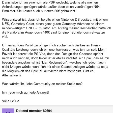
Dann habe ich an eine normale PSP gedacht, welche alle meinen
Anforderungen genügen würde, außer eben einen vernünftigen N64-
Emulator. Sie kostet auch nur etwa 60€ gebraucht.
Wissenswert ist, dass ich bereits einen Nintendo DS besitze, mit einem
NES, Gameboy Color, einen ganz guten Gameboy Advance nd einem
minderwertigem SNES-Emulator. Am Anfang meiner Recherchen hatte ich
die Pandora im Auge, doch 440€ sind für einen Schüler doch etwas zu
viel.
Um es auf den Punkt zu bringen, ich suche nach der besten Preis-
Qualitäts-Leistung, doch ich bin unentschlossen was ich tun soll. Mein
Favorit ist derzeit die PS Vita, doch das Design des Caanoos spricht
mich auch sehr an, doch leider ist er etwas veraltet. ein Spiel, das es mir
besonders angetan hat ist "Liar Redemption", welches ich jedoch auch
nicht kriegen würde, wenn ich mir einen Caanoo zulegen würde, da es ja
die Möglichkeit das Spiel zu aktivieren nicht mehr gibt. Gibt es
Alternativen?
Was würdet ihr, liebe Community an meiner Stelle tun?
Ich freue mich auf jede Antwort!
Viele Grüße
Deleted member 82694