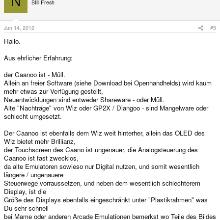
N
Still Fresh
Jun 14, 2012
#5
Hallo.
Aus ehrlicher Erfahrung:
der Caanoo ist - Müll.
Allein an freier Software (siehe Download bei Openhandhelds) wird kaum
mehr etwas zur Verfügung gestellt,
Neuentwicklungen sind entweder Shareware - oder Müll.
Alte "Nachträge" von Wiz oder GP2X / Diangoo - sind Mangelware oder
schlecht umgesetzt.
Der Caanoo ist ebenfalls dem Wiz weit hinterher, allein das OLED des
Wiz bietet mehr Brillianz,
der Touchscreen des Caano ist ungenauer, die Analogsteuerung des
Caanoo ist fast zwecklos,
da alte Emulatoren sowieso nur Digital nutzen, und somit wesentlich
längere / ungenauere
Steuerwege vorraussetzen, und neben dem wesentlich schlechterem
Display, ist die
Größe des Displays ebenfalls eingeschränkt unter "Plastikrahmen" was
Du sehr schnell
bei Mame oder anderen Arcade Emulationen bemerkst wo Teile des Bildes