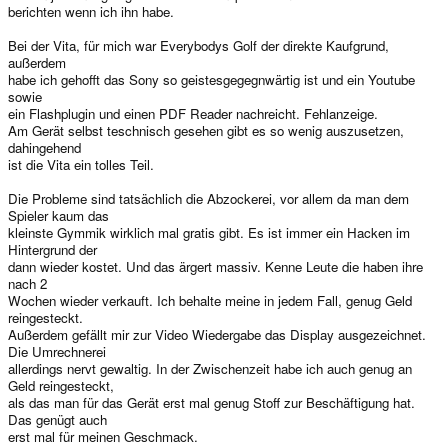
berichten wenn ich ihn habe.
Bei der Vita, für mich war Everybodys Golf der direkte Kaufgrund,
außerdem
habe ich gehofft das Sony so geistesgegegnwärtig ist und ein Youtube
sowie
ein Flashplugin und einen PDF Reader nachreicht. Fehlanzeige.
Am Gerät selbst teschnisch gesehen gibt es so wenig auszusetzen,
dahingehend
ist die Vita ein tolles Teil.
Die Probleme sind tatsächlich die Abzockerei, vor allem da man dem
Spieler kaum das
kleinste Gymmik wirklich mal gratis gibt. Es ist immer ein Hacken im
Hintergrund der
dann wieder kostet. Und das ärgert massiv. Kenne Leute die haben ihre
nach 2
Wochen wieder verkauft. Ich behalte meine in jedem Fall, genug Geld
reingesteckt.
Außerdem gefällt mir zur Video Wiedergabe das Display ausgezeichnet.
Die Umrechnerei
allerdings nervt gewaltig. In der Zwischenzeit habe ich auch genug an
Geld reingesteckt,
als das man für das Gerät erst mal genug Stoff zur Beschäftigung hat.
Das genügt auch
erst mal für meinen Geschmack.