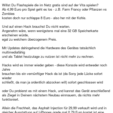
Willst Du Flashspiele die im Netz gratis sind auf der Vita spielen?
Ab 4,99 Euro pro Spiel geht es los - z.B. Farm Francy oder Pflanzen vs
Zombies
kosten doch nur schlappe 8 Euro - also her mit der Kohle.
Und auf einen Hack brauchst Du nicht warten.
Angenehm wäre, wenn wenigstens mal eine 32 GB Speicherkarte
erscheinen würde,
egal zu welchem überzogenem Preis.
Mit Updates dahingehend die Hardware des Gerätes tatsächlich
multimediafähig
und als Tablet heutzutage zu nutzen ist nicht mehr zu rechnen.
Hacks wird es immer wieder geben - diese Konsole wird entweder noch
Jahre
brauchen bis ein vernünftiger Hack da ist (da Sony jede Lücke sofort
wieder
schließt, da man ja ordentlich abzocken will) sofort geschlossen wird
oder Du probierst es mit einem Hack, und kannst das Gerät anschließend
als Ziegel in Deinem nächstem Neubau einmauern, da nichts mehr
funktioniert.
Allein die Frechheit, das Asphalt Injection für 29,99 verkauft wird und in
gleicher Ausstattung auf I-Phones grade mal 0,79 Euro kostet ist eine