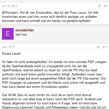
Jun 15, 2012
#9
@Klumpen: Hol dir nen Ersatzakku, das ist der Pure Luxus, ich hab
inzwischen einen und man muss sich deutlich weniger um aufladen
kümmern und kann schnell mal ein handy via pandora aufladen
emulatorfan
E
Still Fresh
Jul 2, 2012
#10
Danke Leute!
Ihr habt mir echt weitergeholfen! Ich werde mir eine normale PSP zulegen,
da die Openhandhelds wohl zu unausgereift sind, bis auf die
OpenPandora, welche jedoch zu teuer ist, und die PS Vita nur Geld
schluckt und auch keine große Innovation bringt. Außerdem muss man
wohl noch lange auf einen ausgereiften HAck bei der PS Vita warten. Die
PSP hingegen ist preiswert und die Hacks sind schon voll ausgereift und
man kann darauf auf schon Emulatoren spielen.
Der GCW Zero ist auch nichts für mich da er noch nicht einmal
verkäuflich ist und alles was er kann, kann die PSP auch. Android und
Handy allgemein kommt für mich kaum in Frage, weil ich eine klare
Abgrenzung zwischen Freizeit und Alltagsleben haben möchte und ich ich