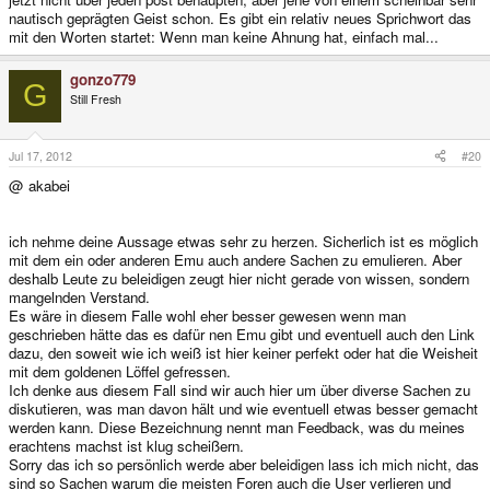
nautisch geprägten Geist schon. Es gibt ein relativ neues Sprichwort das
mit den Worten startet: Wenn man keine Ahnung hat, einfach mal...
gonzo779
G
Still Fresh
Jul 17, 2012
#20
@ akabei
ich nehme deine Aussage etwas sehr zu herzen. Sicherlich ist es möglich
mit dem ein oder anderen Emu auch andere Sachen zu emulieren. Aber
deshalb Leute zu beleidigen zeugt hier nicht gerade von wissen, sondern
mangelnden Verstand.
Es wäre in diesem Falle wohl eher besser gewesen wenn man
geschrieben hätte das es dafür nen Emu gibt und eventuell auch den Link
dazu, den soweit wie ich weiß ist hier keiner perfekt oder hat die Weisheit
mit dem goldenen Löffel gefressen.
Ich denke aus diesem Fall sind wir auch hier um über diverse Sachen zu
diskutieren, was man davon hält und wie eventuell etwas besser gemacht
werden kann. Diese Bezeichnung nennt man Feedback, was du meines
erachtens machst ist klug scheißern.
Sorry das ich so persönlich werde aber beleidigen lass ich mich nicht, das
sind so Sachen warum die meisten Foren auch die User verlieren und