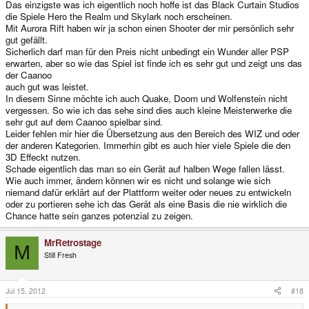
Das einzigste was ich eigentlich noch hoffe ist das Black Curtain Studios
die Spiele Hero the Realm und Skylark noch erscheinen.
Mit Aurora Rift haben wir ja schon einen Shooter der mir persönlich sehr
gut gefällt.
Sicherlich darf man für den Preis nicht unbedingt ein Wunder aller PSP
erwarten, aber so wie das Spiel ist finde ich es sehr gut und zeigt uns das
der Caanoo
auch gut was leistet.
In diesem Sinne möchte ich auch Quake, Doom und Wolfenstein nicht
vergessen. So wie ich das sehe sind dies auch kleine Meisterwerke die
sehr gut auf dem Caanoo spielbar sind.
Leider fehlen mir hier die Übersetzung aus den Bereich des WIZ und oder
der anderen Kategorien. Immerhin gibt es auch hier viele Spiele die den
3D Effeckt nutzen.
Schade eigentlich das man so ein Gerät auf halben Wege fallen lässt.
Wie auch immer, ändern können wir es nicht und solange wie sich
niemand dafür erklärt auf der Plattform weiter oder neues zu entwickeln
oder zu portieren sehe ich das Gerät als eine Basis die nie wirklich die
Chance hatte sein ganzes potenzial zu zeigen.
MrRetrostage
M
Still Fresh
Jul 15, 2012
#18