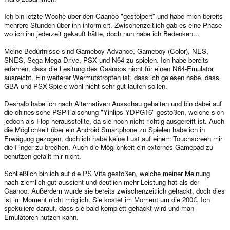
Ich bin letzte Woche über den Caanoo "gestolpert" und habe mich bereits
mehrere Stunden über ihn informiert. Zwischenzeitlich gab es eine Phase
wo ich ihn jederzeit gekauft hätte, doch nun habe ich Bedenken...
Meine Bedürfnisse sind Gameboy Advance, Gameboy (Color), NES,
SNES, Sega Mega Drive, PSX und N64 zu spielen. Ich habe bereits
erfahren, dass die Lesitung des Caanoos nicht für einen N64-Emulator
ausreicht. Ein weiterer Wermutstropfen ist, dass ich gelesen habe, dass
GBA und PSX-Spiele wohl nicht sehr gut laufen sollen.
Deshalb habe ich nach Alternativen Ausschau gehalten und bin dabei auf
die chinesische PSP-Fälschung "Yinlips YDPG16" gestoßen, welche sich
jedoch als Flop herausstellte, da sie noch nicht richtig ausgereift ist. Auch
die Möglichkeit über ein Android Smartphone zu Spielen habe ich in
Erwägung gezogen, doch ich habe keine Lust auf einem Touchscreen mir
die Finger zu brechen. Auch die Möglichkeit ein externes Gamepad zu
benutzen gefällt mir nicht.
Schließlich bin ich auf die PS Vita gestoßen, welche meiner Meinung
nach ziemlich gut aussieht und deutlich mehr Leistung hat als der
Caanoo. Außerdem wurde sie bereits zwischenzeitlich gehackt, doch dies
ist im Moment nicht möglich. Sie kostet im Moment um die 200€. Ich
spekuliere darauf, dass sie bald komplett gehackt wird und man
Emulatoren nutzen kann.