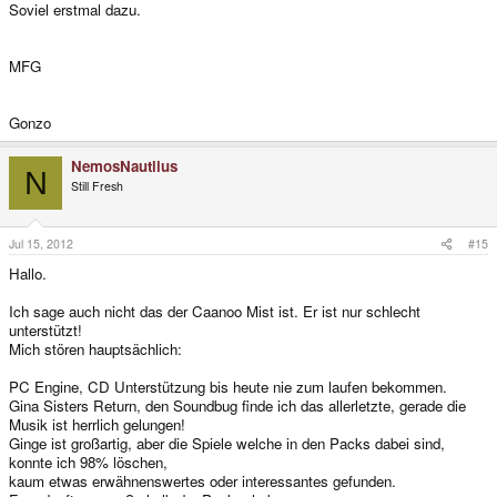
Soviel erstmal dazu.
MFG
Gonzo
NemosNautlius
N
Still Fresh
Jul 15, 2012
#15
Hallo.
Ich sage auch nicht das der Caanoo Mist ist. Er ist nur schlecht
unterstützt!
Mich stören hauptsächlich:
PC Engine, CD Unterstützung bis heute nie zum laufen bekommen.
Gina Sisters Return, den Soundbug finde ich das allerletzte, gerade die
Musik ist herrlich gelungen!
Ginge ist großartig, aber die Spiele welche in den Packs dabei sind,
konnte ich 98% löschen,
kaum etwas erwähnenswertes oder interessantes gefunden.