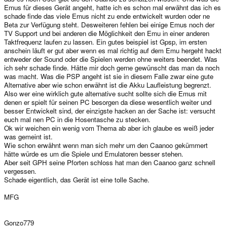
Emus für dieses Gerät angeht, hatte ich es schon mal erwähnt das ich es
schade finde das viele Emus nicht zu ende entwickelt wurden oder ne
Beta zur Verfügung steht. Desweiteren fehlen bei einige Emus noch der
TV Support und bei anderen die Möglichkeit den Emu in einer anderen
Taktfrequenz laufen zu lassen. Ein gutes beispiel ist Gpsp, im ersten
anschein läuft er gut aber wenn es mal richtig auf dem Emu hergeht hackt
entweder der Sound oder die Spielen werden ohne weiters beendet. Was
ich sehr schade finde. Hätte mir doch gerne gewünscht das man da noch
was macht. Was die PSP angeht ist sie in diesem Falle zwar eine gute
Alternative aber wie schon erwähnt ist die Akku Laufleistung begrenzt.
Also wer eine wirklich gute alternative sucht sollte sich die Emus mit
denen er spielt für seinen PC besorgen da diese wesentlich weiter und
besser Entwickelt sind, der einzigste hacken an der Sache ist: versucht
euch mal nen PC in die Hosentasche zu stecken.
Ok wir weichen ein wenig vom Thema ab aber ich glaube es weiß jeder
was gemeint ist.
Wie schon erwähnt wenn man sich mehr um den Caanoo gekümmert
hätte würde es um die Spiele und Emulatoren besser stehen.
Aber seit GPH seine Pforten schloss hat man den Caanoo ganz schnell
vergessen.
Schade eigentlich, das Gerät ist eine tolle Sache.
MFG
Gonzo779