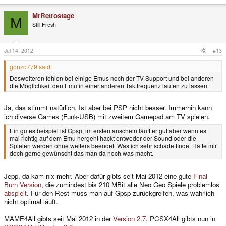
MrRetrostage
M
Still Fresh
Jul 14, 2012
#13
gonzo779 said:
Desweiteren fehlen bei einige Emus noch der TV Support und bei anderen
die Möglichkeit den Emu in einer anderen Taktfrequenz laufen zu lassen.
Ja, das stimmt natürlich. Ist aber bei PSP nicht besser. Immerhin kann
ich diverse Games (Funk-USB) mit zweitem Gamepad am TV spielen.
Ein gutes beispiel ist Gpsp, im ersten anschein läuft er gut aber wenn es
mal richtig auf dem Emu hergeht hackt entweder der Sound oder die
Spielen werden ohne weiters beendet. Was ich sehr schade finde. Hätte mir
doch gerne gewünscht das man da noch was macht.
Jepp, da kam nix mehr. Aber dafür gibts seit Mai 2012 eine gute
Final
Burn Version
, die zumindest bis 210 MBit alle Neo Geo Spiele problemlos
abspielt
. Für den Rest muss man auf Gpsp zurückgreifen, was wahrlich
nicht optimal läuft.
MAME4All gibts seit Mai 2012 in der
Version 2.7
, PCSX4All gibts nun in