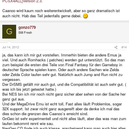
PCSX4ALL]Version 2.3
.
Caanoo wird kaum noch weiterentwickelt, aber so ganz dramatisch ist
auch nicht. Hab das Teil jedenfalls gerne dabei.
gonzo779
G
Still Fresh
Jul 14, 2012
#14
ja, das kann ich mir gut vorstellen. Immerhin bieten die andere Emus ja
viel. Und auch Romhacks ( patches) werden gut unterstützt. So das man
zum beispiel die ersten drei Teile von Final Fantasy für den Gameboy in
deutscher Sprache spielen kann. Oder auch andere Sachen wie Zelda
oder Zelda Color laufen sehr gut. Natürlich auch Jump and Run nicht zu
vergessen.
Der DrSMS gefällt mir auch gut, und die Compatibilität ist auch sehr gut. (
was ich bis jetzt getestet hatte.)
Bei NES bin ich mir noch nicht ganz sicher aber sehen von der Sache her
ganz gut aus.
Und der MegaDrive Emu ist echt toll, Fast alles läuft Problemlos, sogar
32X support. Ist zwar nicht ganz ausgereift aber da denke ich mal das
dies schon die grenzen des Caanoo`s erreicht sind.
GnGeo ist sehr experimentell und nicht alles läuft, aber das was man zum
laufen bekommt rennt wie sau.
NeoGeo CD finde ich auch klasse, anscheinend kann man auch hier alles