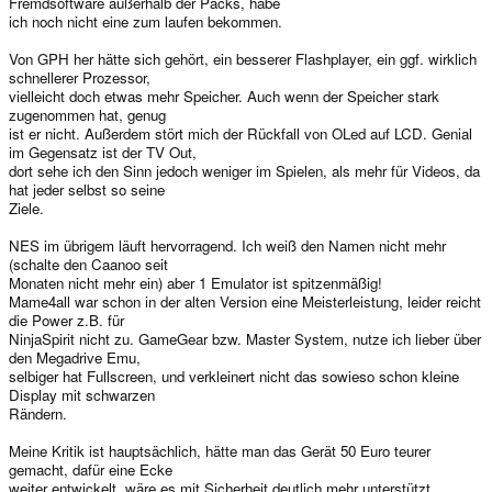
Fremdsoftware außerhalb der Packs, habe
ich noch nicht eine zum laufen bekommen.
Von GPH her hätte sich gehört, ein besserer Flashplayer, ein ggf. wirklich
schnellerer Prozessor,
vielleicht doch etwas mehr Speicher. Auch wenn der Speicher stark
zugenommen hat, genug
ist er nicht. Außerdem stört mich der Rückfall von OLed auf LCD. Genial
im Gegensatz ist der TV Out,
dort sehe ich den Sinn jedoch weniger im Spielen, als mehr für Videos, da
hat jeder selbst so seine
Ziele.
NES im übrigem läuft hervorragend. Ich weiß den Namen nicht mehr
(schalte den Caanoo seit
Monaten nicht mehr ein) aber 1 Emulator ist spitzenmäßig!
Mame4all war schon in der alten Version eine Meisterleistung, leider reicht
die Power z.B. für
NinjaSpirit nicht zu. GameGear bzw. Master System, nutze ich lieber über
den Megadrive Emu,
selbiger hat Fullscreen, und verkleinert nicht das sowieso schon kleine
Display mit schwarzen
Rändern.
Meine Kritik ist hauptsächlich, hätte man das Gerät 50 Euro teurer
gemacht, dafür eine Ecke
weiter entwickelt, wäre es mit Sicherheit deutlich mehr unterstützt