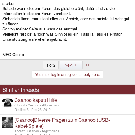
sterben.
Schade wenn diesem Forum das gleiche blüht, dafür sind zu viel
Information in diesem Forum versteckt.
Sicherlich findet man nicht alles auf Anhieb, aber das meiste ist sehr gut
zu finden.
So von meiner Seite aus wars das erstmal.
Vielleicht fällt dir ja noch was Sinnloses ein. Falls ja, lass es einfach.
Unterstützung wäre eher angebracht.
MFG Gonzo
Last
1 of 2
Next
You must log in or register to reply here.
Similar threads
Caanoo kaputt Hilfe
rohezal
Caanoo - Allgemeines
Replies
3
Dec 23, 2012
[Caanoo]Diverse Fragen zum Caanoo (USB-
Kabel/Spiele)
Thorax
Caanoo - Allgemeines