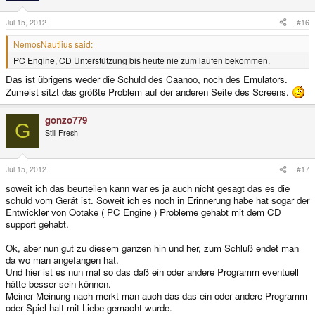
Jul 15, 2012
#16
NemosNautlius said:
PC Engine, CD Unterstützung bis heute nie zum laufen bekommen.
Das ist übrigens weder die Schuld des Caanoo, noch des Emulators.
Zumeist sitzt das größte Problem auf der anderen Seite des Screens.
gonzo779
G
Still Fresh
Jul 15, 2012
#17
soweit ich das beurteilen kann war es ja auch nicht gesagt das es die
schuld vom Gerät ist. Soweit ich es noch in Erinnerung habe hat sogar der
Entwickler von Ootake ( PC Engine ) Probleme gehabt mit dem CD
support gehabt.
Ok, aber nun gut zu diesem ganzen hin und her, zum Schluß endet man
da wo man angefangen hat.
Und hier ist es nun mal so das daß ein oder andere Programm eventuell
hätte besser sein können.
Meiner Meinung nach merkt man auch das das ein oder andere Programm
oder Spiel halt mit Liebe gemacht wurde.