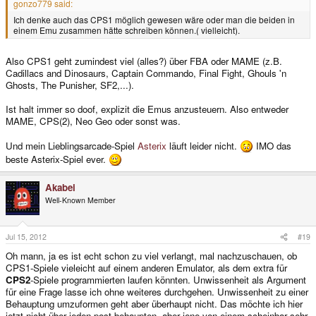
gonzo779 said:
Ich denke auch das CPS1 möglich gewesen wäre oder man die beiden in
einem Emu zusammen hätte schreiben können.( vielleicht).
Also CPS1 geht zumindest viel (alles?) über FBA oder MAME (z.B.
Cadillacs and Dinosaurs, Captain Commando, Final Fight, Ghouls 'n
Ghosts, The Punisher, SF2,...).
Ist halt immer so doof, explizit die Emus anzusteuern. Also entweder
MAME, CPS(2), Neo Geo oder sonst was.
Und mein Lieblingsarcade-Spiel
Asterix
läuft leider nicht.
IMO das
beste Asterix-Spiel ever.
Akabei
Well-Known Member
Jul 15, 2012
#19
Oh mann, ja es ist echt schon zu viel verlangt, mal nachzuschauen, ob
CPS1-Spiele vieleicht auf einem anderen Emulator, als dem extra für
CPS2
-Spiele programmierten laufen könnten. Unwissenheit als Argument
für eine Frage lasse ich ohne weiteres durchgehen. Unwissenheit zu einer
Behauptung umzuformen geht aber überhaupt nicht. Das möchte ich hier
jetzt nicht über jeden post behaupten, aber jene von einem scheinbar sehr