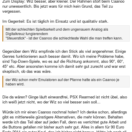
Zum Display: Wiz besser, aber kleiner. Der Rahmen stört beim Caanoo
nur unwesentlich. Bis jetzt wars für mich kein Grund, das Teil zu
vergessen.
Im Gegenteil: Es ist täglich im Einsatz und ist qualitativ stark.
Mit der schlechten Spielbarkeit und dem ungenauem Analog als
Digitalkreuz fungierendem
"Steuerstick" - ist der Caanoo die schlechteste Wahl die man treffen kann.
Gegenüber dem Wiz empfinde ich den Stick als viel angenehmer. Einige
Genres funktionieren auch besser damit. Wo ich meine Probleme habe,
sind Top-Down-Spiele, wo es auf die Richtung ankommt, also 90°, 60°,
45° etc. Aber ansonsten komme ich damit sehr gut zurecht und war erst
skeptisch, ob das was wäre.
der Wiz schon mehr Emulatoren auf der Pfanne hatte als ein Caanoo je
haben wird.
Die da wären? Ginge läuft einwandfrei, PSX Rearmed ist nicht übel, also
ich weiß jetzt nicht, wo der Wiz so viel besser sein soll...
Würde ich mir einen Caanoo nochmal holen? Ich denke schon, allerdings
gibt es mittlerweile günstigere Alternativen, die mehr können. Behalten
werde ich das Teil aber auf jeden Fall, denn es verrichtet gute Arbeit und
die Buttons gefallen mir bisher auch sehr gut. Alles in allem für 90 Euro
Ende 2011 ein guter Kauf, den ich bisher nicht bereue. Hätte ich nach all