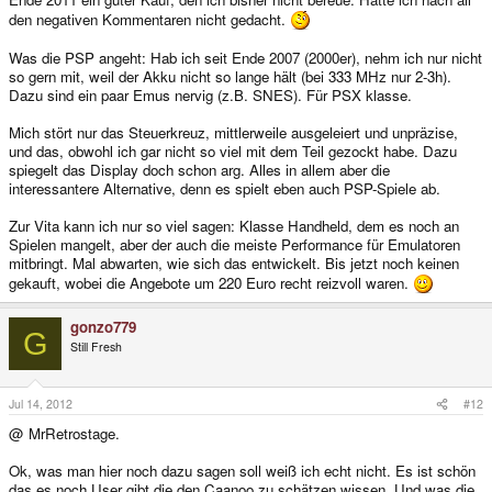
den negativen Kommentaren nicht gedacht.
Was die PSP angeht: Hab ich seit Ende 2007 (2000er), nehm ich nur nicht
so gern mit, weil der Akku nicht so lange hält (bei 333 MHz nur 2-3h).
Dazu sind ein paar Emus nervig (z.B. SNES). Für PSX klasse.
Mich stört nur das Steuerkreuz, mittlerweile ausgeleiert und unpräzise,
und das, obwohl ich gar nicht so viel mit dem Teil gezockt habe. Dazu
spiegelt das Display doch schon arg. Alles in allem aber die
interessantere Alternative, denn es spielt eben auch PSP-Spiele ab.
Zur Vita kann ich nur so viel sagen: Klasse Handheld, dem es noch an
Spielen mangelt, aber der auch die meiste Performance für Emulatoren
mitbringt. Mal abwarten, wie sich das entwickelt. Bis jetzt noch keinen
gekauft, wobei die Angebote um 220 Euro recht reizvoll waren.
gonzo779
G
Still Fresh
Jul 14, 2012
#12
@ MrRetrostage.
Ok, was man hier noch dazu sagen soll weiß ich echt nicht. Es ist schön
das es noch User gibt die den Caanoo zu schätzen wissen. Und was die