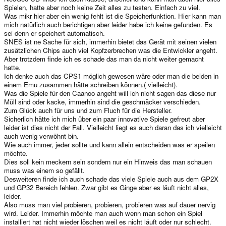
Spielen, hatte aber noch keine Zeit alles zu testen. Einfach zu viel.
Was mikr hier aber ein wenig fehlt ist die Speicherfunktion. Hier kann man
mich natürlich auch berichtigen aber leider habe ich keine gefunden. Es
sei denn er speichert automatisch.
SNES ist ne Sache für sich, immerhin bietet das Gerät mit seinen vielen
zusätzlichen Chips auch viel Kopfzerbrechen was die Entwickler angeht.
Aber trotzdem finde ich es schade das man da nicht weiter gemacht
hatte.
Ich denke auch das CPS1 möglich gewesen wäre oder man die beiden in
einem Emu zusammen hätte schreiben können.( vielleicht).
Was die Spiele für den Caanoo angeht will ich nicht sagen das diese nur
Müll sind oder kacke, immerhin sind die geschmäcker verschieden.
Zum Glück auch für uns und zum Fluch für die Hersteller.
Sicherlich hätte ich mich über ein paar innovative Spiele gefreut aber
leider ist dies nicht der Fall. Vielleicht liegt es auch daran das ich vielleicht
auch wenig verwöhnt bin.
Wie auch immer, jeder sollte und kann allein entscheiden was er speilen
möchte.
Dies soll kein meckern sein sondern nur ein Hinweis das man schauen
muss was einem so gefällt.
Desweiteren finde ich auch schade das viele Spiele auch aus dem GP2X
und GP32 Bereich fehlen. Zwar gibt es Ginge aber es läuft nicht alles,
leider.
Also muss man viel probieren, probieren, probieren was auf dauer nervig
wird. Leider. Immerhin möchte man auch wenn man schon ein Spiel
installiert hat nicht wieder löschen weil es nicht läuft oder nur schlecht.