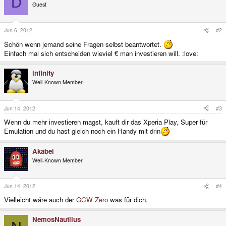
D
Guest
Jun 6, 2012
#2
Schön wenn jemand seine Fragen selbst beantwortet.
Einfach mal sich entscheiden wieviel € man investieren will. :love:
infinity
Well-Known Member
Jun 14, 2012
#3
Wenn du mehr investieren magst, kauft dir das Xperia Play, Super für
Emulation und du hast gleich noch ein Handy mit drin
Akabei
Well-Known Member
Jun 14, 2012
#4
Vielleicht wäre auch der
GCW Zero
was für dich.
NemosNautlius