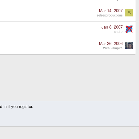
Mar 14, 2007
S
selzerproductions
Jan 8, 2007
andre
Mar 26, 2006
Wes Vampire
in if you register.
Contact us
Terms and rules
Privacy policy
Help
Home