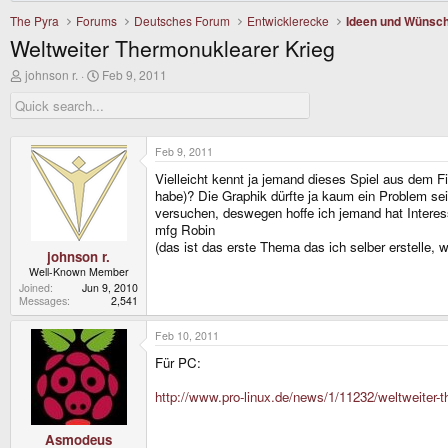
The Pyra
Forums
Deutsches Forum
Entwicklerecke
Ideen und Wünsc
Weltweiter Thermonuklearer Krieg
T
S
johnson r.
Feb 9, 2011
h
t
r
a
e
r
a
t
d
d
Feb 9, 2011
s
a
Vielleicht kennt ja jemand dieses Spiel aus dem 
t
t
a
e
habe)? Die Graphik dürfte ja kaum ein Problem sei
r
versuchen, deswegen hoffe ich jemand hat Intere
t
mfg Robin
e
(das ist das erste Thema das ich selber erstelle, 
r
johnson r.
Well-Known Member
Joined
Jun 9, 2010
Messages
2,541
Feb 10, 2011
Für PC:
http://www.pro-linux.de/news/1/11232/weltweiter-th
Asmodeus