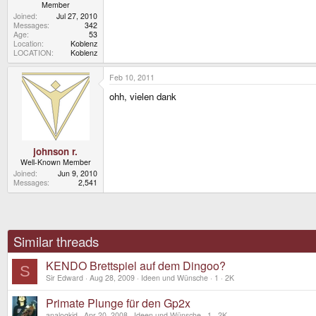
Member
Joined
Jul 27, 2010
Messages
342
Age
53
Location
Koblenz
LOCATION
Koblenz
Feb 10, 2011
ohh, vielen dank
johnson r.
Well-Known Member
Joined
Jun 9, 2010
Messages
2,541
Similar threads
KENDO Brettspiel auf dem Dingoo?
S
Sir Edward
Aug 28, 2009
Ideen und Wünsche
1
2K
Primate Plunge für den Gp2x
analogkid
Apr 20, 2008
Ideen und Wünsche
1
2K