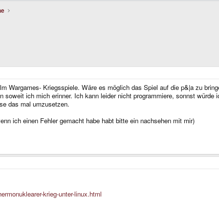
he
Film Wargames- Kriegsspiele. Wäre es möglich das Spiel auf die p&|a zu brin
n soweit ich mich erinner. Ich kann leider nicht programmiere, sonnst würde i
sse das mal umzusetzen.
wenn ich einen Fehler gemacht habe habt bitte ein nachsehen mit mir)
ermonuklearer-krieg-unter-linux.html