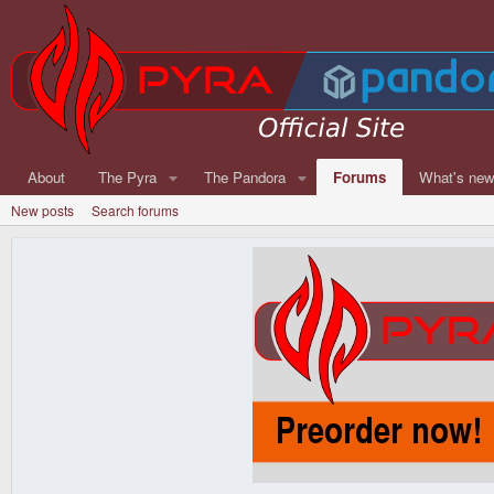
About
The Pyra
The Pandora
Forums
What's ne
New posts
Search forums