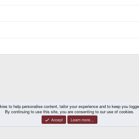
kies to help personalise content, tailor your experience and to keep you logged 
he
By continuing to use this site, you are consenting to our use of cookies.
Accept
Learn more…
®
y platform by XenForo
© 2010-2026 XenForo Ltd.
|
Certain add-on by SyTry.