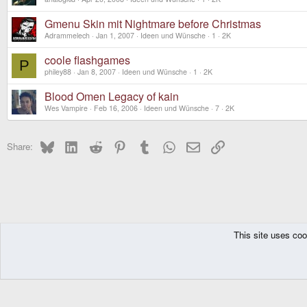
Gmenu Skin mit Nightmare before Christmas
Adrammelech
Jan 1, 2007
Ideen und Wünsche
1
2K
coole flashgames
P
philey88
Jan 8, 2007
Ideen und Wünsche
1
2K
Blood Omen Legacy of kain
Wes Vampire
Feb 16, 2006
Ideen und Wünsche
7
2K
Bluesky
LinkedIn
Reddit
Pinterest
Tumblr
WhatsApp
Email
Link
Share:
This site uses coo
The Pyra
Forums
Deutsches Forum
Entwicklerecke
Ideen und Wünsc
DragonBox Pyra
English (US)
Communit