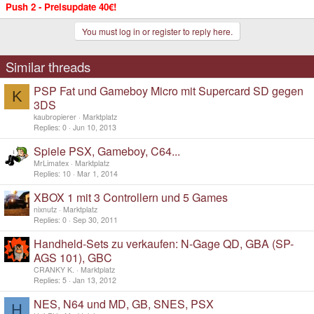
Push 2 - Preisupdate 40€!
You must log in or register to reply here.
Similar threads
PSP Fat und Gameboy Micro mit Supercard SD gegen
K
3DS
kaubropierer
Marktplatz
Replies
0
Jun 10, 2013
Spiele PSX, Gameboy, C64...
MrLimatex
Marktplatz
Replies
10
Mar 1, 2014
XBOX 1 mit 3 Controllern und 5 Games
nixnutz
Marktplatz
Replies
0
Sep 30, 2011
Handheld-Sets zu verkaufen: N-Gage QD, GBA (SP-
AGS 101), GBC
CRANKY K.
Marktplatz
Replies
5
Jan 13, 2012
NES, N64 und MD, GB, SNES, PSX
H