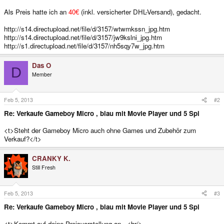
Als Preis hatte ich an
40€
(inkl. versicherter DHL-Versand), gedacht.
http://s14.directupload.net/file/d/3157/wtwmkssn_jpg.htm
http://s14.directupload.net/file/d/3157/jw9kslni_jpg.htm
http://s1.directupload.net/file/d/3157/nh5sqy7w_jpg.htm
Das O
D
Member
Feb 5, 2013
#2
Re: Verkaufe Gameboy Micro , blau mit Movie Player und 5 Spi
<t>Steht der Gameboy Micro auch ohne Games und Zubehör zum
Verkauf?</t>
CRANKY K.
Still Fresh
Feb 5, 2013
#3
Re: Verkaufe Gameboy Micro , blau mit Movie Player und 5 Spi
<t>Kommt auf deine Preisvorstellung an...<br/>