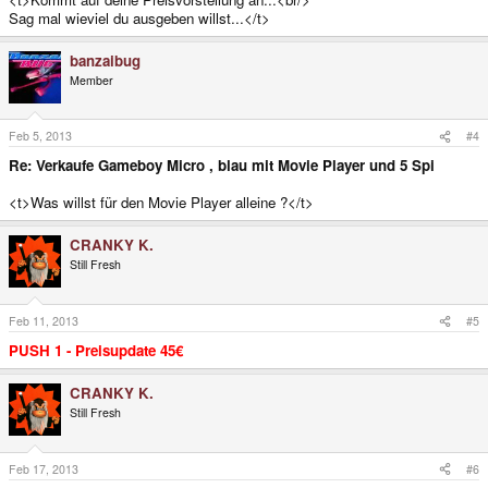
Sag mal wieviel du ausgeben willst...</t>
banzaibug
Member
Feb 5, 2013
#4
Re: Verkaufe Gameboy Micro , blau mit Movie Player und 5 Spi
<t>Was willst für den Movie Player alleine ?</t>
CRANKY K.
Still Fresh
Feb 11, 2013
#5
PUSH 1 - Preisupdate 45€
CRANKY K.
Still Fresh
Feb 17, 2013
#6