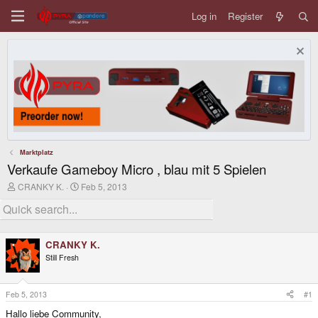
Log in
Register
Marktplatz
Verkaufe Gameboy Micro , blau mit 5 Spielen
T
S
CRANKY K.
Feb 5, 2013
h
t
r
a
e
r
a
t
d
d
CRANKY K.
s
a
Still Fresh
t
t
a
e
r
t
Feb 5, 2013
#1
e
Hallo liebe Community,
r