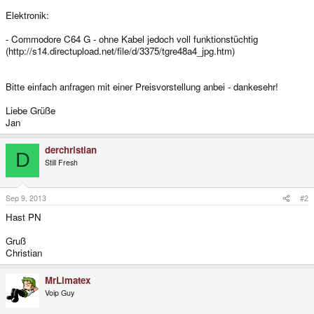
Elektronik:
- Commodore C64 G - ohne Kabel jedoch voll funktionstüchtig
(http://s14.directupload.net/file/d/3375/tgre48a4_jpg.htm)
Bitte einfach anfragen mit einer Preisvorstellung anbei - dankesehr!
Liebe Grüße
Jan
derchristian
D
Still Fresh
Sep 9, 2013
#2
Hast PN
Gruß
Christian
MrLimatex
Voip Guy