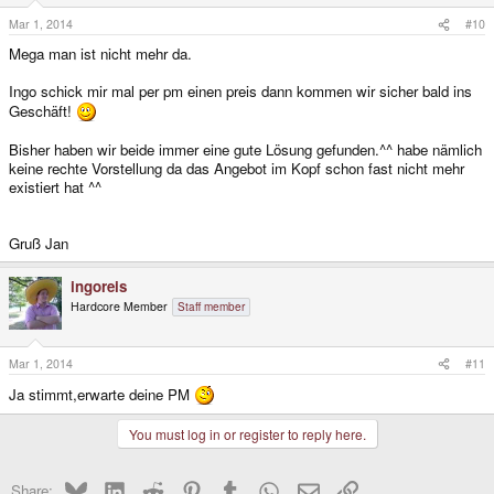
Mar 1, 2014
#10
Mega man ist nicht mehr da.
Ingo schick mir mal per pm einen preis dann kommen wir sicher bald ins
Geschäft!
Bisher haben wir beide immer eine gute Lösung gefunden.^^ habe nämlich
keine rechte Vorstellung da das Angebot im Kopf schon fast nicht mehr
existiert hat ^^
Gruß Jan
ingoreis
Hardcore Member
Staff member
Mar 1, 2014
#11
Ja stimmt,erwarte deine PM
You must log in or register to reply here.
Bluesky
LinkedIn
Reddit
Pinterest
Tumblr
WhatsApp
Email
Link
Share: