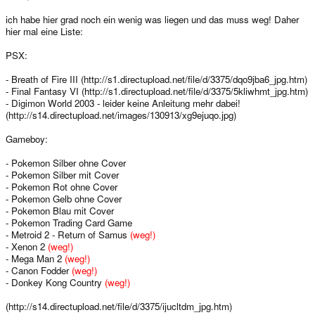
ich habe hier grad noch ein wenig was liegen und das muss weg! Daher
hier mal eine Liste:
PSX:
- Breath of Fire III (http://s1.directupload.net/file/d/3375/dqo9jba6_jpg.htm)
- Final Fantasy VI (http://s1.directupload.net/file/d/3375/5kliwhmt_jpg.htm)
- Digimon World 2003 - leider keine Anleitung mehr dabei!
(http://s14.directupload.net/images/130913/xg9ejuqo.jpg)
Gameboy:
- Pokemon Silber ohne Cover
- Pokemon Silber mit Cover
- Pokemon Rot ohne Cover
- Pokemon Gelb ohne Cover
- Pokemon Blau mit Cover
- Pokemon Trading Card Game
- Metroid 2 - Return of Samus
(weg!)
- Xenon 2
(weg!)
- Mega Man 2
(weg!)
- Canon Fodder
(weg!)
- Donkey Kong Country
(weg!)
(http://s14.directupload.net/file/d/3375/ijucltdm_jpg.htm)