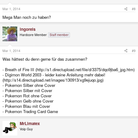
Mar 1, 2014
#8
Mega Man noch zu haben?
ingoreis
Hardcore Member
Staff member
Mar 1, 2014
#9
Was hättest du denn gerne für das zusammen?
- Breath of Fire III (http://s1.directupload.net/file/d/3375/dqo9jba6_jpg.htm)
- Digimon World 2003 - leider keine Anleitung mehr dabei!
(http://s14.directupload.net/images/130913/xg9ejuqo.jpg)
- Pokemon Silber ohne Cover
- Pokemon Silber mit Cover
- Pokemon Rot ohne Cover
- Pokemon Gelb ohne Cover
- Pokemon Blau mit Cover
- Pokemon Trading Card Game
MrLimatex
Voip Guy