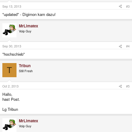
Sep 13, 2013
#3
*updated* - Digimon kam dazu!
MrLimatex
Voip Guy
Sep 30, 2013
#4
*hochschieb*
Tribun
T
Still Fresh
Oct 2, 2013
#5
Hallo,
hast Post.
Lg Tribun
MrLimatex
Voip Guy