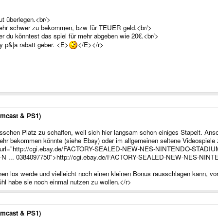
ut überlegen.<br/>
t sehr schwer zu bekommen, bzw für TEUER geld.<br/>
ber du könntest das spiel für mehr abgeben wie 20€.<br/>
 p&|a rabatt geber. <E>
</E></r>
amcast & PS1)
isschen Platz zu schaffen, weil sich hier langsam schon einiges Stapelt. Ans
r bekommen könnte (siehe Ebay) oder im allgemeinen seltene Videospiele z
<URL url="http://cgi.ebay.de/FACTORY-SEALED-NEW-NES-NINTENDO-STA
EW-N ... 0384097750">http://cgi.ebay.de/FACTORY-SEALED-NEW-NES-
en los werde und vielleicht noch einen kleinen Bonus rausschlagen kann, vo
hl habe sie noch einmal nutzen zu wollen.</r>
amcast & PS1)