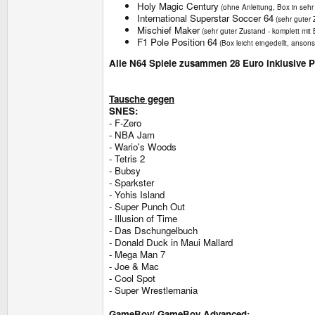
Holy Magic Century
(ohne Anleitung, Box in sehr 
International Superstar Soccer 64
(sehr guter 
Mischief Maker
(sehr guter Zustand - komplett mit 
F1 Pole Position 64
(Box leicht eingedellt, ansons
Alle N64 Spiele zusammen 28 Euro inklusive P
Tausche gegen
SNES:
- F-Zero
- NBA Jam
- Wario's Woods
- Tetris 2
- Bubsy
- Sparkster
- Yohis Island
- Super Punch Out
- Illusion of Time
- Das Dschungelbuch
- Donald Duck in Maui Mallard
- Mega Man 7
- Joe & Mac
- Cool Spot
- Super Wrestlemania
GameBoy/ GameBoy Advanced: