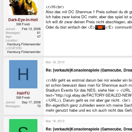
<r>Hi<br/>
Also das mit DC Shenmue 1 Preis soltest du dir g
Ich habe zwar keine DC mehr, aber das spiel is
Dark-Eye-in-Hell
Ich will dir zwar deinen Preis nicht abschlagen, a
Still Fresh
Oder du bist einfach der <E>
</E> community
Joined
Feb 13, 2008
Messages
61
Age
47
Location
Hamburg Finkenwerder
LOCATION
Hamburg Finkenwerder
Mar 18, 2010
H
Re: [verkaufe]Konsolenspiele (Gamecube, Dre
<r>Mir geht es erstmal darum bei mir wieder ein b
ist schon bewusst dass man für Shenmue auch meh
Stadium Events für das NES, siehe hier -> 
HairFU
text="http://cgi.ebay.de/FACTORY-SEALED-N
Still Fresh
</URL>). Darum geht es mir aber gar nicht. <br/>
Joined
Sep 17, 2008
Bin eigentlich ganz zufrieden wenn ich meine Sach
Messages
70
mehr genutzt habe und wo ich auch nicht das Gefü
Mar 18, 2010
Re: [verkaufe]Konsolenspiele (Gamecube, Dre