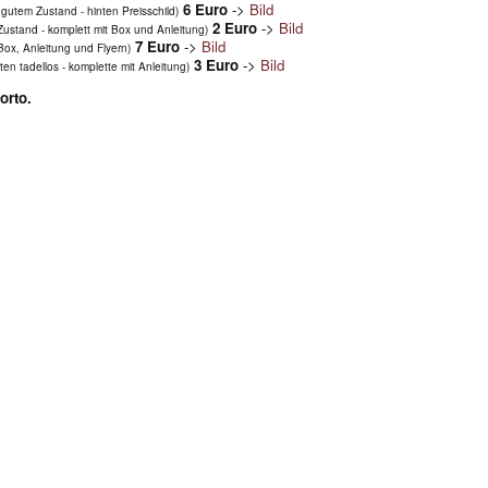
6 Euro
->
Bild
gutem Zustand - hinten Preisschild)
2 Euro
->
Bild
Zustand - komplett mit Box und Anleitung)
7 Euro
->
Bild
Box, Anleitung und Flyern)
3 Euro
->
Bild
ten tadellos - komplette mit Anleitung)
orto.