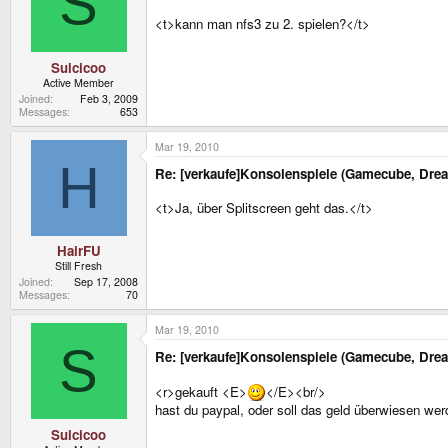
S
<t>kann man nfs3 zu 2. spielen?</t>
Suicicoo
Active Member
Joined
Feb 3, 2009
Messages
653
Mar 19, 2010
H
Re: [verkaufe]Konsolenspiele (Gamecube, Dre
<t>Ja, über Splitscreen geht das.</t>
HairFU
Still Fresh
Joined
Sep 17, 2008
Messages
70
Mar 19, 2010
S
Re: [verkaufe]Konsolenspiele (Gamecube, Dre
<r>gekauft <E>
</E><br/>
hast du paypal, oder soll das geld überwiesen we
Suicicoo