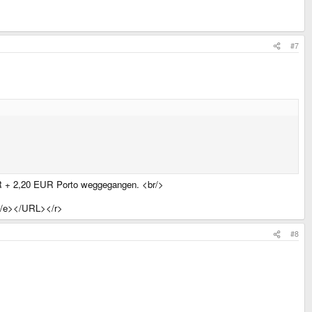
#7
UR + 2,20 EUR Porto weggegangen. <br/>
/e></URL></r>
#8