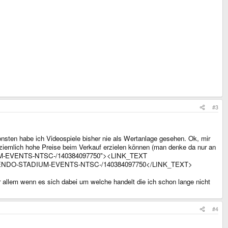
#3
onsten habe ich Videospiele bisher nie als Wertanlage gesehen. Ok, mir
iemlich hohe Preise beim Verkauf erzielen können (man denke da nur an
DIUM-EVENTS-NTSC-/140384097750"><LINK_TEXT
NINTENDO-STADIUM-EVENTS-NTSC-/140384097750</LINK_TEXT>
r allem wenn es sich dabei um welche handelt die ich schon lange nicht
#4