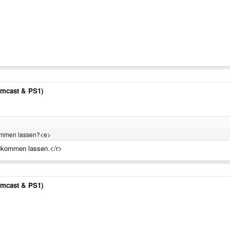
amcast & PS1)
ukommen lassen?<e>
ukommen lassen.</r>
amcast & PS1)