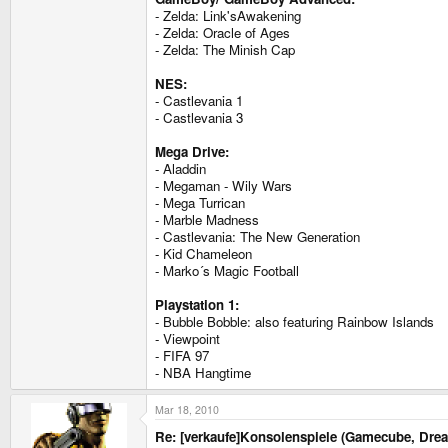
- Zelda: Link'sAwakening
- Zelda: Oracle of Ages
- Zelda: The Minish Cap
NES:
- Castlevania 1
- Castlevania 3
Mega Drive:
- Aladdin
- Megaman - Wily Wars
- Mega Turrican
- Marble Madness
- Castlevania: The New Generation
- Kid Chameleon
- Marko´s Magic Football
Playstation 1:
- Bubble Bobble: also featuring Rainbow Islands
- Viewpoint
- FIFA 97
- NBA Hangtime
Mar 18, 2010
Re: [verkaufe]Konsolenspiele (Gamecube, Dre