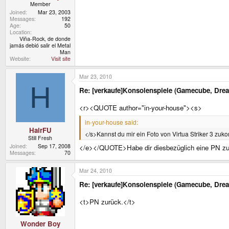
Member
Joined
Mar 23, 2003
Messages
192
Age
50
Location
Viña-Rock, de donde
jamás debió salir el Metal
Man
Website
Visit site
Mar 23, 2010
H
Re: [verkaufe]Konsolenspiele (Gamecube, Dre
<r><QUOTE author="in-your-house"><s>
in-your-house said:
HairFU
</s>Kannst du mir ein Foto von Virtua Striker 3 z
Still Fresh
Joined
Sep 17, 2008
</e></QUOTE>Habe dir diesbezüglich eine PN z
Messages
70
Mar 24, 2010
Re: [verkaufe]Konsolenspiele (Gamecube, Dre
<t>PN zurück.</t>
Wonder Boy