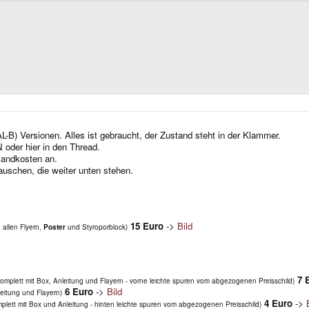
-B) Versionen. Alles ist gebraucht, der Zustand steht in der Klammer.
 oder hier in den Thread.
sandkosten an.
auschen, die weiter unten stehen.
15 Euro
->
Bild
 allen Flyern,
Poster
und Styroporblock)
7 
komplett mit Box, Anleitung und Flayern - vorne leichte spuren vom abgezogenen Preisschild)
6 Euro
->
Bild
leitung und Flayern)
4 Euro
->
plett mit Box und Anleitung - hinten leichte spuren vom abgezogenen Preisschild)