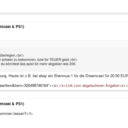
amcast & PS1)
 überlegen.<br/>
ehr schwer zu bekommen, bzw für TEUER geld.<br/>
er du könntest das spiel für mehr abgeben wie 20€.
ung. Heute ist z.B. bei ebay ein Shenmue 1 für die Dreamcast für 20,50 E
?ViewItem&item=320498746164"><s>
</s>Link zum abgelaufenen Angebot<e>
<
amcast & PS1)
zukommen lassen?</t>