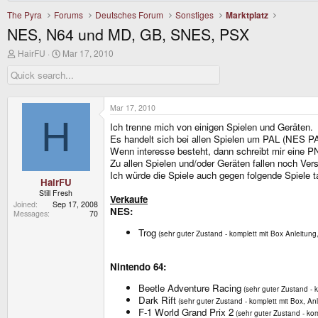
The Pyra
Forums
Deutsches Forum
Sonstiges
Marktplatz
NES, N64 und MD, GB, SNES, PSX
T
S
HairFU
Mar 17, 2010
h
t
r
a
e
r
a
t
d
d
Mar 17, 2010
s
a
H
Ich trenne mich von einigen Spielen und Geräten.
t
t
a
e
Es handelt sich bei allen Spielen um PAL (NES PAL
r
Wenn interesse besteht, dann schreibt mir eine PN
t
Zu allen Spielen und/oder Geräten fallen noch Ver
e
Ich würde die Spiele auch gegen folgende Spiele t
r
HairFU
Still Fresh
Verkaufe
Joined
Sep 17, 2008
NES:
Messages
70
Trog
(sehr guter Zustand - komplett mit Box Anleitung,
Nintendo 64:
Beetle Adventure Racing
(sehr guter Zustand - 
Dark Rift
(sehr guter Zustand - komplett mit Box, An
F-1 World Grand Prix 2
(sehr guter Zustand - kom