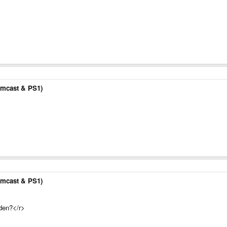
amcast & PS1)
amcast & PS1)
rden?</r>