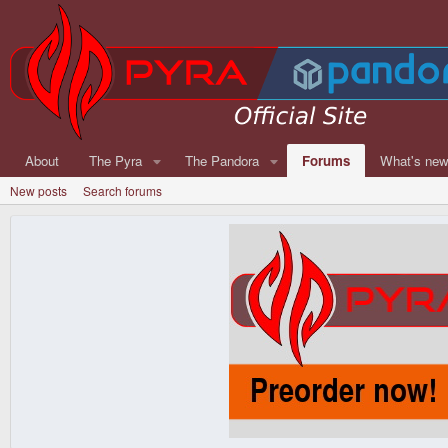
About
The Pyra
The Pandora
Forums
What's ne
New posts
Search forums