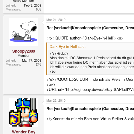
Active Member
Joined
Feb 3, 2009
Messages
653
Mar 21, 2010
Re: [verkaufe]Konsolenspiele (Gamecube, Dre
<r><QUOTE author="Dark-Eye-in-Hell"><s>
Dark-Eye-in-Hell said:
Snoopy2009
</s>Hi<br/>
Member
Also das mit DC Shenmue 1 Preis soltest du dir gut
Joined
Mar 17, 2009
Ich habe zwar keine DC mehr, aber das spiel ist s
Messages
248
Ich will dir zwar deinen Preis nicht abschlagen, ab
<e>
</e></QUOTE>20 EUR finde ich als Preis in Ordn
<br/>
<URL url="http://cgi.ebay.de/ws/eBayISAPI.dll
Mar 22, 2010
Re: [verkaufe]Konsolenspiele (Gamecube, Dre
<t>Kannst du mir ein Foto von Virtua Striker 3 
Wonder Boy