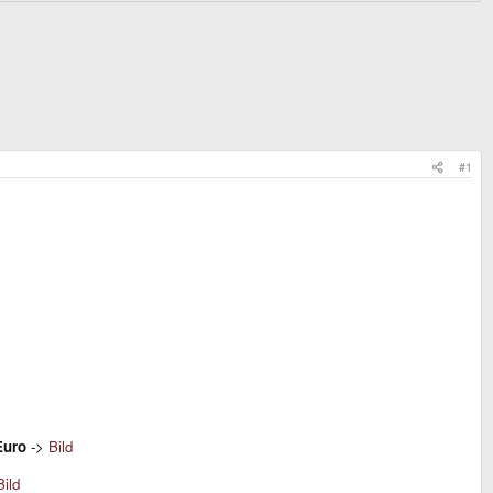
#1
Euro
->
Bild
Bild