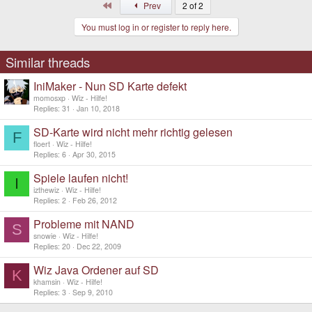
First
Prev
2 of 2
You must log in or register to reply here.
Similar threads
IniMaker - Nun SD Karte defekt
momosxp
Wiz - Hilfe!
Replies
31
Jan 10, 2018
SD-Karte wird nicht mehr richtig gelesen
F
floert
Wiz - Hilfe!
Replies
6
Apr 30, 2015
Spiele laufen nicht!
I
izthewiz
Wiz - Hilfe!
Replies
2
Feb 26, 2012
Probleme mit NAND
S
snowie
Wiz - Hilfe!
Replies
20
Dec 22, 2009
Wiz Java Ordener auf SD
K
khamsin
Wiz - Hilfe!
Replies
3
Sep 9, 2010