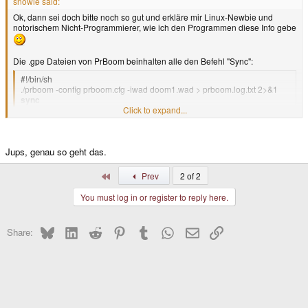
snowie said:
Ok, dann sei doch bitte noch so gut und erkläre mir Linux-Newbie und
notorischem Nicht-Programmierer, wie ich den Programmen diese Info gebe
Die .gpe Dateien von PrBoom beinhalten alle den Befehl "Sync":
#!/bin/sh
./prboom -config prboom.cfg -iwad doom1.wad > prboom.log.txt 2>&1
sync
Click to expand...
cd /usr/gp2x/
./gp2xmenu
Click to expand...
Ist das dann schon die Methode, die du meinst?
Jups, genau so geht das.
First
Prev
2 of 2
You must log in or register to reply here.
Bluesky
LinkedIn
Reddit
Pinterest
Tumblr
WhatsApp
Email
Link
Share: