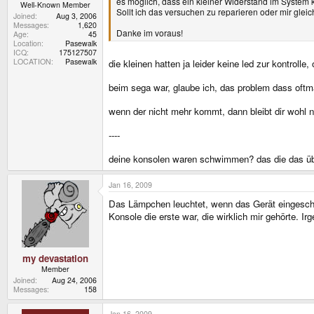
es möglich, dass ein kleiner Widerstand im System k
Well-Known Member
Sollt ich das versuchen zu reparieren oder mir gle
Joined
Aug 3, 2006
Messages
1,620
Danke im voraus!
Age
45
Location
Pasewalk
ICQ
175127507
LOCATION
Pasewalk
die kleinen hatten ja leider keine led zur kontrolle,
beim sega war, glaube ich, das problem dass oftmal 
wenn der nicht mehr kommt, dann bleibt dir wohl n
----
deine konsolen waren schwimmen? das die das übe
Jan 16, 2009
Das Lämpchen leuchtet, wenn das Gerät eingeschalt
Konsole die erste war, die wirklich mir gehörte. Ir
my devastation
Member
Joined
Aug 24, 2006
Messages
158
Jan 16, 2009