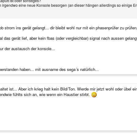
aputt ist oder sonstiges?
ich irgendwo eine neue Konsole besorgen (an dieser hängen allerdings so einige E
 ob strom ins gerät gelangt... dir bleibt wohl nur mit ein phasenprüfer zu prüfen
das gerät lief, aber kein fbas (oder vergleichbar) signal nach aussen gelangte
ur der austausch der konsole...
rstanden haben... mit ausname des sega´s natürlich...
et ist... Aber ich krieg halt kein Bild/Ton. Werde mir jetzt wohl oder übel 
gendwie fühlts sich an, wie wenn ein Haustier stirbt.