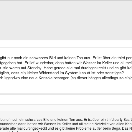
bt nur noch ein schwarzes Bild und keinen Ton aus. Er ist über ein third pa
gegeben hat. Er lief wunderbar, dann hatten wir Wasser im Keller und all m
. sie waren auf Standby. Habe gerade alle mal durchgeckeckt und es gibt ke
glich, dass ein kleiner Widerstand im System kaputt ist oder sonstiges?
eich irgendwo eine neue Konsole besorgen (an dieser hängen allerdings so eini
t nur noch ein schwarzes Bild und keinen Ton aus. Er ist über ein third party Sca
f wunderbar, dann hatten wir Wasser im Keller und all meine Netzteile von allen
erade alle mal durchgeckeckt und es gibt keine Probleme außer beim Sega. Das Netz