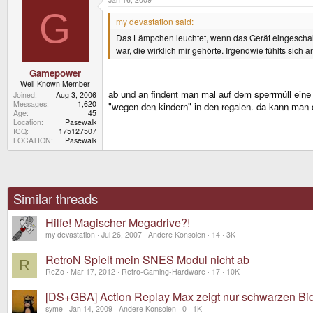
G
my devastation said:
Das Lämpchen leuchtet, wenn das Gerät eingeschaltet
war, die wirklich mir gehörte. Irgendwie fühlts sich a
Gamepower
Well-Known Member
ab und an findent man mal auf dem sperrmüll eine 
Joined
Aug 3, 2006
Messages
1,620
"wegen den kindern" in den regalen. da kann man 
Age
45
Location
Pasewalk
ICQ
175127507
LOCATION
Pasewalk
Similar threads
Hilfe! Magischer Megadrive?!
my devastation
Jul 26, 2007
Andere Konsolen
14
3K
RetroN Spielt mein SNES Modul nicht ab
R
ReZo
Mar 17, 2012
Retro-Gaming-Hardware
17
10K
[DS+GBA] Action Replay Max zeigt nur schwarzen Bi
syme
Jan 14, 2009
Andere Konsolen
0
1K