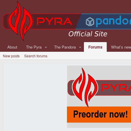
About
The Pyra
The Pandora
Forums
What's ne
New posts
Search forums