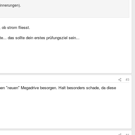
rinnerungen).
, ob strom fliesst.
... das sollte dein erstes prüfungsziel sein...
#3
einen "neuen" Megadrive besorgen. Halt besonders schade, da diese
#4