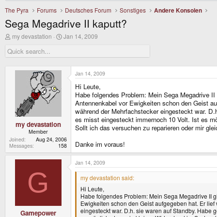
The Pyra
Forums
Deutsches Forum
Sonstiges
Andere Konsolen
Sega Megadrive II kaputt?
T
S
my devastation
Jan 14, 2009
h
t
r
a
e
r
a
t
d
d
Jan 14, 2009
s
a
Hi Leute,
t
t
a
e
Habe folgendes Problem: Mein Sega Megadrive II gi
r
Antennenkabel vor Ewigkeiten schon den Geist auf
t
während der Mehrfachstecker eingesteckt war. D.h
e
es misst eingesteckt immernoch 10 Volt. Ist es mö
r
my devastation
Sollt ich das versuchen zu reparieren oder mir gl
Member
Joined
Aug 24, 2006
Danke im voraus!
Messages
158
Jan 14, 2009
G
my devastation said:
Hi Leute,
Habe folgendes Problem: Mein Sega Megadrive II gib
Ewigkeiten schon den Geist aufgegeben hat. Er lie
eingesteckt war. D.h. sie waren auf Standby. Habe g
Gamepower