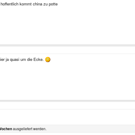
LCD Cables. They have been ordered a while ago, but they are coming from China.
hoffentlich kommt china zu potte
st 1300 units are shipped, but that means that we need them here in 6 weeks.
es. I've now asked some German companies for quotations - so hopefully, we should h
is will save some shipping costs.
imes, eh?
er ja quasi um die Ecke.
.
Wochen
ausgeliefert werden.