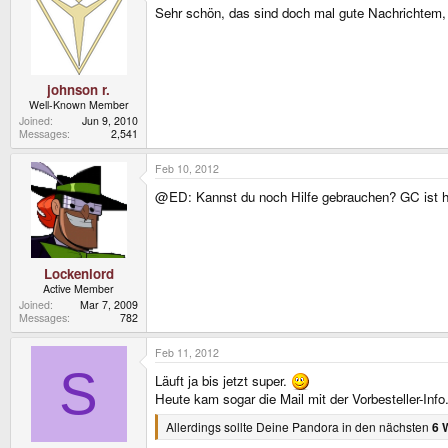
I'm a bit nervous though about the next cases and 
Sehr schön, das sind doch mal gute Nachrichtem, 
We won't run out of cases and cables before the fir
I'll keep you informed.
I will also keep you informed about the TV Out Cabl
johnson r.
Link will also ship the Pandoras to US customers. Th
Well-Known Member
Thanks for his and Linux-SWATs help
Joined
Jun 9, 2010
Messages
2,541
Next week, it's Pandora Rebirth time... interesting t
Feb 10, 2012
@ED: Kannst du noch Hilfe gebrauchen? GC ist hi
Lockenlord
Active Member
Joined
Mar 7, 2009
Messages
782
Feb 11, 2012
S
Läuft ja bis jetzt super.
Heute kam sogar die Mail mit der Vorbesteller-Info
Allerdings sollte Deine Pandora in den nächsten
6 