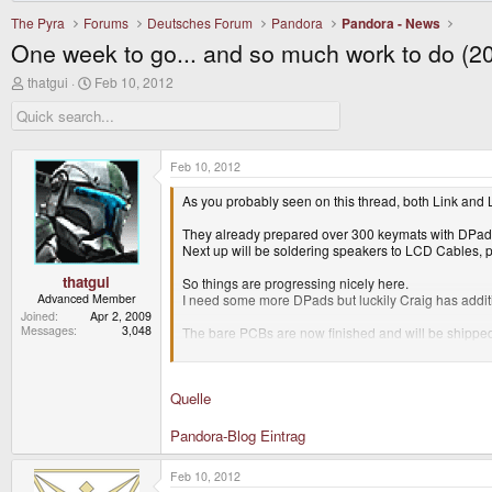
The Pyra
Forums
Deutsches Forum
Pandora
Pandora - News
One week to go... and so much work to do (2
T
S
thatgui
Feb 10, 2012
h
t
r
a
e
r
a
t
d
d
Feb 10, 2012
s
a
t
t
As you probably seen on this thread, both Link and 
a
e
r
They already prepared over 300 keymats with DPads 
t
Next up will be soldering speakers to LCD Cables, pu
e
r
thatgui
So things are progressing nicely here.
Advanced Member
I need some more DPads but luckily Craig has additi
Joined
Apr 2, 2009
Messages
3,048
The bare PCBs are now finished and will be shippe
So early next week, everything should be ready for 
Link, Linux-SWAT and me will drive to Global Compon
Quelle
Please give us some time here. I'm planning to start
I hope I can keep up with building units once these t
Pandora-Blog Eintrag
This will only be an issue with the first 1000. After t
Feb 10, 2012
All the parts for the next 1000 units have also alrea