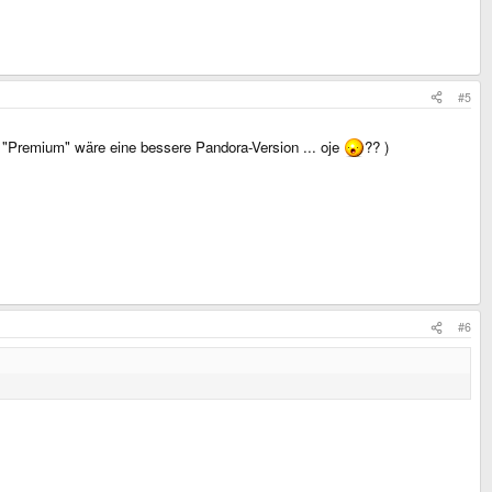
#5
 "Premium" wäre eine bessere Pandora-Version ... oje
?? )
#6