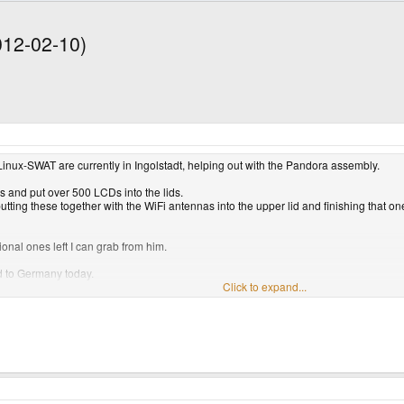
012-02-10)
Linux-SWAT are currently in Ingolstadt, helping out with the Pandora assembly.
and put over 500 LCDs into the lids.
tting these together with the WiFi antennas into the upper lid and finishing that on
onal ones left I can grab from him.
d to Germany today.
the mass production.
Click to expand...
ents and build as well as test as many units as possible.
 shipping the units out around February 22nd.
wo are gone again (Feb 21st), but in worst case, I can hire some staff to help out.
hat, GC will assemble the units, so all I need to do is ship them (which will still be a
dy been ordered, so once we start, there shouldn't be a stop.