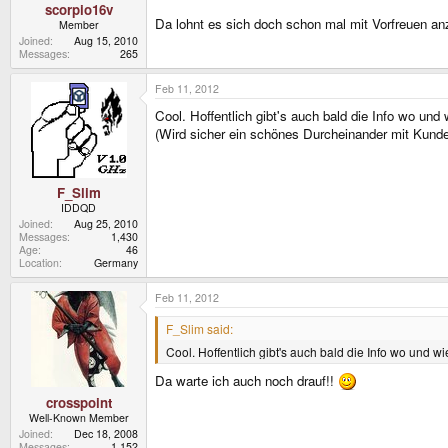
scorpio16v
Da lohnt es sich doch schon mal mit Vorfreuen anzu
Member
Joined
Aug 15, 2010
Messages
265
Feb 11, 2012
Cool. Hoffentlich gibt's auch bald die Info wo un
(Wird sicher ein schönes Durcheinander mit Kunde
F_Slim
IDDQD
Joined
Aug 25, 2010
Messages
1,430
Age
46
Location
Germany
Feb 11, 2012
F_Slim said:
Cool. Hoffentlich gibt's auch bald die Info wo und 
Da warte ich auch noch drauf!!
crosspoint
Well-Known Member
Joined
Dec 18, 2008
Messages
1,152