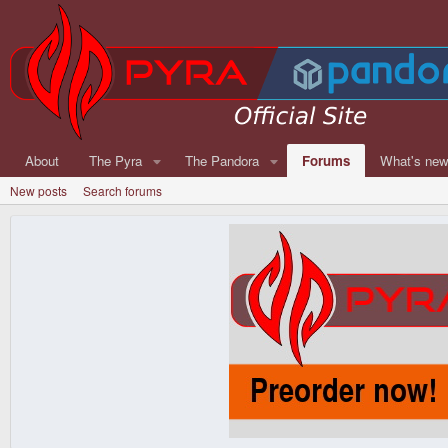
About
The Pyra
The Pandora
Forums
What's ne
New posts
Search forums