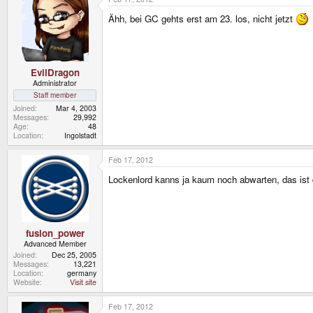
Ähh, bei GC gehts erst am 23. los, nicht jetzt
EvilDragon
Administrator
Staff member
Joined
Mar 4, 2003
Messages
29,992
Age
48
Location
Ingolstadt
Feb 17, 2012
Lockenlord kanns ja kaum noch abwarten, das ist d
fusion_power
Advanced Member
Joined
Dec 25, 2005
Messages
13,221
Location
germany
Website
Visit site
Feb 17, 2012