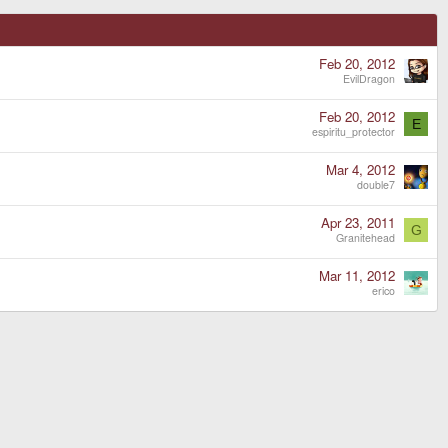
Feb 20, 2012
EvilDragon
Feb 20, 2012
E
espiritu_protector
Mar 4, 2012
double7
Apr 23, 2011
G
Granitehead
Mar 11, 2012
erico