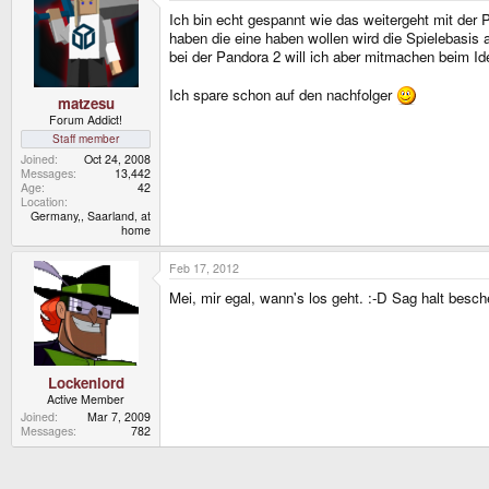
Ich bin echt gespannt wie das weitergeht mit der 
haben die eine haben wollen wird die Spielebasis a
bei der Pandora 2 will ich aber mitmachen beim I
Ich spare schon auf den nachfolger
matzesu
Forum Addict!
Staff member
Joined
Oct 24, 2008
Messages
13,442
Age
42
Location
Germany,, Saarland, at
home
Feb 17, 2012
Mei, mir egal, wann's los geht. :-D Sag halt besch
Lockenlord
Active Member
Joined
Mar 7, 2009
Messages
782