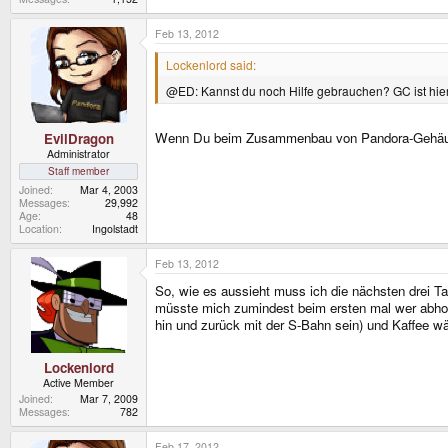
Feb 13, 2012
Lockenlord said:
@ED: Kannst du noch Hilfe gebrauchen? GC ist hier
Wenn Du beim Zusammenbau von Pandora-Gehäuse
EvilDragon
Administrator
Staff member
Joined
Mar 4, 2003
Messages
29,992
Age
48
Location
Ingolstadt
Feb 13, 2012
So, wie es aussieht muss ich die nächsten drei Ta
müsste mich zumindest beim ersten mal wer abhole
hin und zurück mit der S-Bahn sein) und Kaffee w
Lockenlord
Active Member
Joined
Mar 7, 2009
Messages
782
Feb 17, 2012