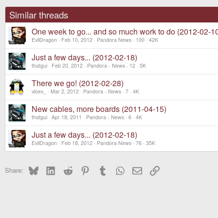
Similar threads
One week to go... and so much work to do (2012-02-1
EvilDragon
Feb 10, 2012
Pandora News
100
42K
Just a few days... (2012-02-18)
thatgui
Feb 20, 2012
Pandora - News
12
5K
There we go! (2012-02-28)
vloex_
Mar 2, 2012
Pandora - News
7
4K
New cables, more boards (2011-04-15)
thatgui
Apr 18, 2011
Pandora - News
6
4K
Just a few days... (2012-02-18)
EvilDragon
Feb 18, 2012
Pandora News
76
35K
Bluesky
LinkedIn
Reddit
Pinterest
Tumblr
WhatsApp
Email
Link
Share: