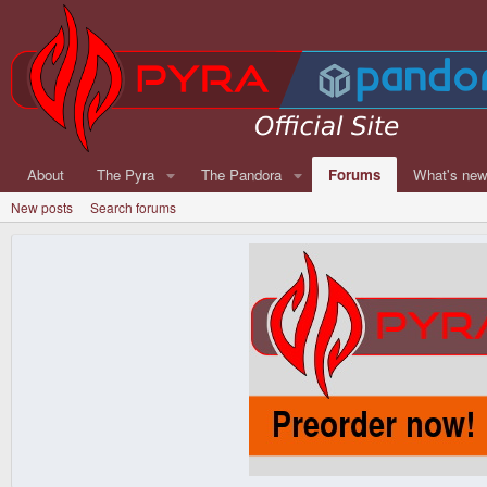
About
The Pyra
The Pandora
Forums
What's ne
New posts
Search forums