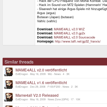
- Hack der CPU-Frequenz von Mortal Kombat. Das 
- Hack im Sound von M72 Spielen (Hammerin' Harry,
- Slaanesh hat einige Argus-Spiele mit hinzugefü
Argus (argus)
Butasan (Japan) (butasan)
Valtric (valtric)
Download:
MAME4ALL v2.0 WIZ
Download:
MAME4ALL v2.0 gp2x
Download:
MAME4ALL v2.0 Sourcecode
Homepage:
http://www.talfi.net/gp32_franxis/
Similar threads
MAME4ALL v2.0 veröffentlicht
EvilDragon
May 16, 2009
Wiz - News
4
3K
MAME4ALL v1.6 veröffentlicht
EvilDragon
Dec 29, 2008
F100/F200 - News
2
3K
Mame4all V2.0 Released
EvilDragon
May 16, 2009
News Zone [GPH]
17
10K