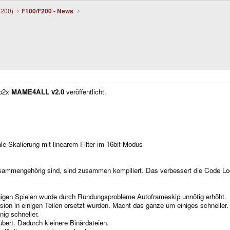
F200)
F100/F200 - News
gp2x
MAME4ALL v2.0
veröffentlicht.
le Skalierung mit linearem Filter im 16bit-Modus
zusammengehörig sind, sind zusammen kompiliert. Das verbessert die Code L
nigen Spielen wurde durch Rundungsprobleme Autoframeskip unnötig erhöht.
ision in einigen Teilen ersetzt wurden. Macht das ganze um einiges schneller.
ig schneller.
bert. Dadurch kleinere Binärdateien.