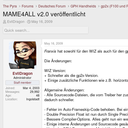
The Pyra
Forums
Deutsches Forum
GPH Handhelds
gp2x (F100 und 
MAME4ALL v2.0 veröffentlicht
T
S
EvilDragon
May 16, 2009
h
t
r
a
e
r
a
t
d
d
May 16, 2009
s
a
Franxis
hat sowohl für den WIZ als auch für den 
t
t
a
e
r
Die Änderungen:
t
e
WIZ Version:
r
EvilDragon
+ Schneller als die gp2x-Version.
Administrator
+ Einige zusätzliche Funktionen wie z.B. horizonta
Staff member
Joined
Mar 4, 2003
Allgemeine Änderungen:
Messages
29,992
- Alle Sourcecode-Dateien, die vom Treiber her 
Age
48
Location
Ingolstadt
dadurch schneller.
- Fehler im Auto-Frameskip-Code behoben. Bei ei
- Double Precision Float ist nun durch Single Prec
- Bessere Compiler-Options. Alles geht nun ein wen
- Einige interne Änderungen und Sourcecode gesäu