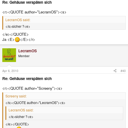
Re: Gehäuse verspäten sich
<r><QUOTE author="LecramOS"><s>
LecramOS said:
</s>sicher ?<e>
</e></QUOTE>
Ja <E>
</E></r>
LecramOS
Member
Apr 6, 2010
#40
Re: Gehäuse verspäten sich
<r><QUOTE author="Screeny"><s>
Screeny said:
</s><QUOTE author="LecramOS"><s>
LecramOS said:
</s>sicher ?<e>
</e></QUOTE>