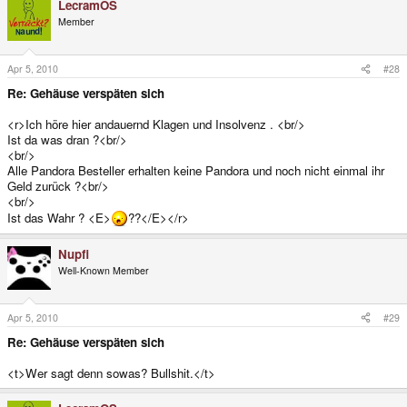
LecramOS
Member
Apr 5, 2010
#28
Re: Gehäuse verspäten sich
<r>Ich höre hier andauernd Klagen und Insolvenz . <br/>
Ist da was dran ?<br/>
<br/>
Alle Pandora Besteller erhalten keine Pandora und noch nicht einmal ihr
Geld zurück ?<br/>
<br/>
Ist das Wahr ? <E>
??</E></r>
Nupfi
Well-Known Member
Apr 5, 2010
#29
Re: Gehäuse verspäten sich
<t>Wer sagt denn sowas? Bullshit.</t>