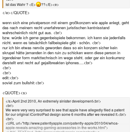
Ist das Wahr ? <E>
??</E><e>
</e></QUOTE>
wenn sich eine privatperson mit einem großkonzern wie apple anlegt, geht
das nach meinem recht unerfahrenen juristischen kentnisstand
wahrscheinlich nicht gut aus. <br/>
bzw. würde ich gerne gegenbeispiele bekommen. ich kenn sie jedenfalls
nicht. wenn es tatsächlich fallbeispiele gibt - schön. <br/>
nur ich bin etwas nervös geworden dass so ein konzern sicher kein
skrupel hätte jemanden in den ruin zu schicken wenn diese person in
irgendeiner form markttechnisch im wege steht. oder gar ein konkurrenz
darstellt erst recht auf gejailbreakten iphones....<br/>
<br/>
<br/>
edit:<br/>
soviel zum bullshit:<br/>
<QUOTE><s>
</s>April 2nd 2010, An extremely sinister development<br/>
<br/>
We were very very surprised to see that apple have allegedly filed a patent
for our original iControlPad design some 6 months after we revealed it.<br/>
<br/>
<URL url="http://www.patentlyapple.com/patently-apple/2010/04/whoa-
apple-reveals-amazing-gaming-accessories-in-the-works.html">
<LINK_TEXT text="http://www.patentlyapple.com/patently-a ...