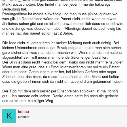
Markt abzuschotten. Das findet man bei jeder Firma die halbwegs
Bedeutung hat.
Patentgedönse ist mords aufwändig und man muss pinibel gucken wo
was gilt. In Deutschland würde ein Patent nicht erteilt wenn es etwas
ähnliches schon gibt und es ist sehr unwahrscheinlich dass es erteilt wird
und die Jungs was übersehen haben. Allerdings dauert es auch ewig bis
man es hat, das dauert schon fast 2 Jahre.
Die Idee nicht zu patentieren ist meiner Meinung nach auch richtig. Bei
kleinen Unternehmen oder sogar Privatpersponen muss man sich schon
ganz sicher sein was man damit machen will. Wenn man da international
abgesichtert sein will muss man horende Geldmengen bezahlen.
Der Sinn ist dann recht niedrig bei dem Risiko das nicht mehr reinzuholen.
Wenn man eine gute Idee zu Produktionsverfahren hat sollte ein Patent
oder zumindest Gebrauchsmuster her, bei kleinen Geräten oder sogar
Zubehör lohnt das nicht, da muss man schnell an den Markt und hoffen
dass die großen Firmen sich da nicht umfassend drum gekümmert haben.
Der Tipp mit dem sich selbst per Einschreiben schicken ist mal richtig
gut... ich musste echt lachen. Danke daran hatte ich noch nie gedacht
und es ist echt ein billiger Weg
kollau
K
Member