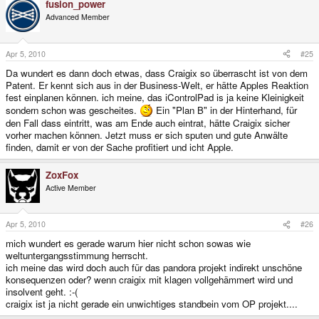
fusion_power
Advanced Member
Apr 5, 2010
#25
Da wundert es dann doch etwas, dass Craigix so überrascht ist von dem
Patent. Er kennt sich aus in der Business-Welt, er hätte Apples Reaktion
fest einplanen können. ich meine, das iControlPad is ja keine Kleinigkeit
sondern schon was gescheites.
Ein "Plan B" in der Hinterhand, für
den Fall dass eintritt, was am Ende auch eintrat, hätte Craigix sicher
vorher machen können. Jetzt muss er sich sputen und gute Anwälte
finden, damit er von der Sache profitiert und icht Apple.
ZoxFox
Active Member
Apr 5, 2010
#26
mich wundert es gerade warum hier nicht schon sowas wie
weltuntergangsstimmung herrscht.
ich meine das wird doch auch für das pandora projekt indirekt unschöne
konsequenzen oder? wenn craigix mit klagen vollgehämmert wird und
insolvent geht. :-(
craigix ist ja nicht gerade ein unwichtiges standbein vom OP projekt....