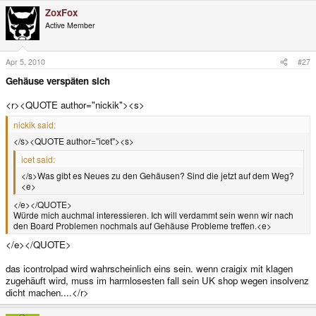
ZoxFox
Active Member
Apr 5, 2010
#27
Gehäuse verspäten sich
<r><QUOTE author="nickik"><s>
nickik said:
</s><QUOTE author="icet"><s>
icet said:
</s>Was gibt es Neues zu den Gehäusen? Sind die jetzt auf dem Weg?
<e>
</e></QUOTE>
Würde mich auchmal interessieren. Ich will verdammt sein wenn wir nach
den Board Problemen nochmals auf Gehäuse Probleme treffen.<e>
</e></QUOTE>
das icontrolpad wird wahrscheinlich eins sein. wenn craigix mit klagen
zugehäuft wird, muss im harmlosesten fall sein UK shop wegen insolvenz
dicht machen....</r>