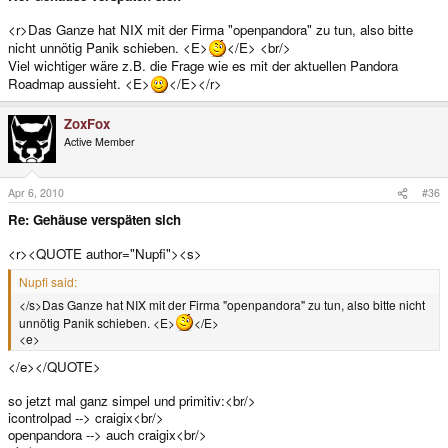
<r>Das Ganze hat NIX mit der Firma "openpandora" zu tun, also bitte
nicht unnötig Panik schieben. <E>
</E> <br/>
Viel wichtiger wäre z.B. die Frage wie es mit der aktuellen Pandora
Roadmap aussieht. <E>
</E></r>
ZoxFox
Active Member
Apr 6, 2010
#36
Re: Gehäuse verspäten sich
<r><QUOTE author="Nupfi"><s>
Nupfi said:
</s>Das Ganze hat NIX mit der Firma "openpandora" zu tun, also bitte nicht
unnötig Panik schieben. <E>
</E>
<e>
</e></QUOTE>
so jetzt mal ganz simpel und primitiv:<br/>
icontrolpad --> craigix<br/>
openpandora --> auch craigix<br/>