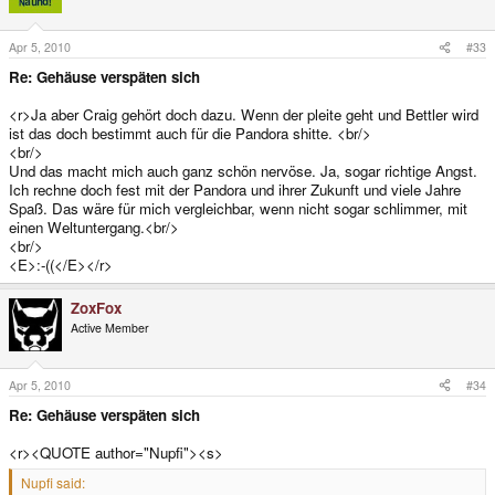
Apr 5, 2010
#33
Re: Gehäuse verspäten sich
<r>Ja aber Craig gehört doch dazu. Wenn der pleite geht und Bettler wird
ist das doch bestimmt auch für die Pandora shitte. <br/>
<br/>
Und das macht mich auch ganz schön nervöse. Ja, sogar richtige Angst.
Ich rechne doch fest mit der Pandora und ihrer Zukunft und viele Jahre
Spaß. Das wäre für mich vergleichbar, wenn nicht sogar schlimmer, mit
einen Weltuntergang.<br/>
<br/>
<E>:-((</E></r>
ZoxFox
Active Member
Apr 5, 2010
#34
Re: Gehäuse verspäten sich
<r><QUOTE author="Nupfi"><s>
Nupfi said: