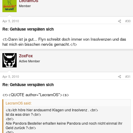
LecramOS
Member
Apr 5, 2010
#30
Re: Gehäuse verspäten sich
<t>Dann ist ja gut... Flyn schreibt doch immer von Insolvenzen und das
hat mich ein bisschen nervös gemacht.</t>
ZoxFox
Active Member
Apr 5, 2010
#31
Re: Gehäuse verspäten sich
<r><QUOTE author="LecramOS"><s>
LecramOS said:
</s>Ich höre hier andauernd Klagen und Insolvenz . <br/>
Ist da was dran ?<br/>
<br/>
Alle Pandora Besteller erhalten keine Pandora und noch nicht einmal ihr
Geld zurück ?<br/>
<br/>