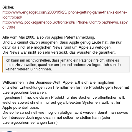
Sicher.
http://www.engadget.com/2008/05/23/iphone-getting-game-thanks-to-the-
icontrolpad/
http://www2.pocketgamer.co.uk/frontend/r/iPhone/iControlpad/news.asp?
c=7004
Alle vom Mai 2008, also vor Apples Patentanmeldung.
Und Du kannst davon ausgehen, dass Apple genug Leute hat, die nur
dafür da sind, alle möglichen News rund um Apple zu verfolgen.
Die News war nicht so sehr versteckt, das wussten die garantiert.
Ich kann mir nicht vorstellen, dass jemand ein Patent einreicht, ohne es
umsetztn zu wollen, quasi nur um jemand anderen zu ärgern. Ich seh da
keinen tieferen Sinn drinnen.
Willkommen in der Business-Welt. Apple läßt sich alle möglichen
offiziellen Entwicklungen von Fremdfirmen für Ihre Produkte gern teuer mit
Lizenzgebühren bezahlen.
Irgendeine Firma, die da ein Produkt für ihre Sachen veröffentlichen will,
welches soweit ohnehin nur auf gejailbreakten Systemen läuft, ist für
Apple potentiell böse.
Die sollte so schnell wie möglich plattgemacht werden, damit man sowas
bei Interesse doch irgendwann mal selber herstellen kann (oder
Lizenzgebühren verlangen kann).