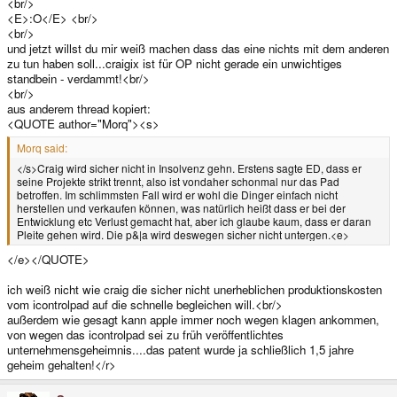
<br/>
<E>:O</E> <br/>
<br/>
und jetzt willst du mir weiß machen dass das eine nichts mit dem anderen
zu tun haben soll...craigix ist für OP nicht gerade ein unwichtiges
standbein - verdammt!<br/>
<br/>
aus anderem thread kopiert:
<QUOTE author="Morq"><s>
Morq said:
</s>Craig wird sicher nicht in Insolvenz gehn. Erstens sagte ED, dass er
seine Projekte strikt trennt, also ist vondaher schonmal nur das Pad
betroffen. Im schlimmsten Fall wird er wohl die Dinger einfach nicht
herstellen und verkaufen können, was natürlich heißt dass er bei der
Entwicklung etc Verlust gemacht hat, aber ich glaube kaum, dass er daran
Pleite gehen wird. Die p&|a wird deswegen sicher nicht untergen.<e>
</e></QUOTE>
ich weiß nicht wie craig die sicher nicht unerheblichen produktionskosten
vom icontrolpad auf die schnelle begleichen will.<br/>
außerdem wie gesagt kann apple immer noch wegen klagen ankommen,
von wegen das icontrolpad sei zu früh veröffentlichtes
unternehmensgeheimnis....das patent wurde ja schließlich 1,5 jahre
geheim gehalten!</r>