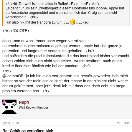
</s>Nö. Derweil ist noch alles in Butter! <E>:rotfl:</E> <br/>
Es geht nur um sein Zweitprojekt; diesem Controller fürs Iphone. Apple hat
da Ansprüche angemeldet und wahrscheinlich darf Craig seines nicht
verscherbeln... <br/>
Hat also nix mit der Pandora zu tun. <E>
</E><e>
</e></QUOTE>
dann kann er wohl immer noch wegen verrat von
unternehmensgeheimnissen angeklagt werden, apple hat das ganze ja
pattentiert und lange unter verschluss gehalten...<br/>
und außerdem die produktionskosten die das icontrolpad bisher verursacht
haben zahlen sich auch nicht von selber...wurde bestimmt auch durch
kredite finanziert ähnlich wie bei der pandora...<br/>
<br/>
@lecramOS: ja ich bin auch erst gestern mal nervös geworden. hab mich
bisher so von der reaktionslosigkeit der masse in der hinsicht nicht weiter
darum gekümmert, aber jetzt denk ich mir dass das doch echt ein mega-
problem werden kann...</r>
Nupfi
Well-Known Member
Apr 5, 2010
#35
Re: Gehäuse verspäten sich