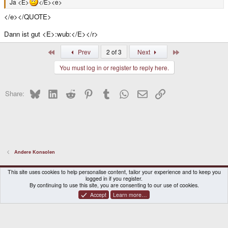
Ja <E>
</E><e>
</e></QUOTE>
Dann ist gut <E>:wub:</E></r>
First
Last
Prev
2 of 3
Next
You must log in or register to reply here.
Bluesky
LinkedIn
Reddit
Pinterest
Tumblr
WhatsApp
Email
Link
Share:
Andere Konsolen
DragonBox Pyra
English (US)
This site uses cookies to help personalise content, tailor your experience and to keep you
logged in if you register.
Contact us
Terms and rules
Privacy policy
Help
Home
By continuing to use this site, you are consenting to our use of cookies.
Accept
Learn more…
®
Community platform by XenForo
© 2010-2026 XenForo Ltd.
|
Certain add-on by SyTry.