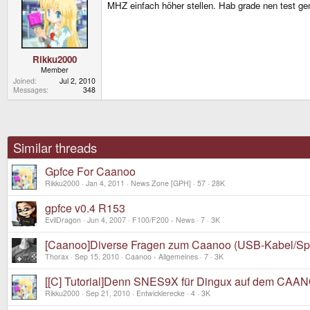
MHZ einfach höher stellen. Hab grade nen test g
Rikku2000
Member
Joined
Jul 2, 2010
Messages
348
Similar threads
Gpfce For Caanoo
Rikku2000
Jan 4, 2011
News Zone [GPH]
57
28K
gpfce v0.4 R153
EvilDragon
Jun 4, 2007
F100/F200 - News
7
3K
[Caanoo]Diverse Fragen zum Caanoo (USB-Kabel/Spi
Thorax
Sep 15, 2010
Caanoo - Allgemeines
7
3K
[[C] Tutorial]Denn SNES9X für Dingux auf dem CAA
Rikku2000
Sep 21, 2010
Entwicklerecke
4
3K