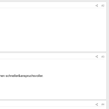
#2
#3
chen schneller&anspruchsvoller.
#4