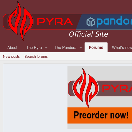
About
The Pyra
The Pandora
Forums
What's ne
New posts
Search forums