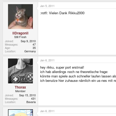
Jan 5, 2011
:rotfl: Vielen Dank Rikku2000
llDragonll
Still Fresh
Joined
Sep 9, 2010
Messages
47
Age
35
Location
Germany
Jan 6, 2011
hey rikku, super port erstmal!
ich hab allerdings noch ne theoretische frage:
könnte man spiele auch schneller laufen lassen als
ich benutze hier zuhause nämlich ein us-nes mit r
Thorax
Member
Joined
Sep 15, 2010
Messages
431
Location
Bavaria
Jan 6, 2011