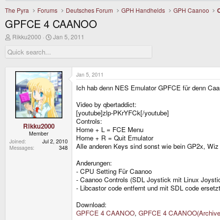
The Pyra
Forums
Deutsches Forum
GPH Handhelds
GPH Caanoo
GPFCE 4 CAANOO
T
S
Rikku2000
Jan 5, 2011
h
t
r
a
e
r
a
t
d
d
Jan 5, 2011
s
a
Ich hab denn NES Emulator GPFCE für denn Caano
t
t
a
e
r
Video by qbertaddict:
t
[youtube]zlp-PKrYFCk[/youtube]
e
Controls:
r
Rikku2000
Home + L = FCE Menu
Member
Home + R = Quit Emulator
Joined
Jul 2, 2010
Alle anderen Keys sind sonst wie bein GP2x, Wiz 
Messages
348
Anderungen:
- CPU Setting Für Caanoo
- Caanoo Controls (SDL Joystick mit Linux Joysti
- Libcastor code entfernt und mit SDL code ersetz
Download:
GPFCE 4 CAANOO
,
GPFCE 4 CAANOO(Archive