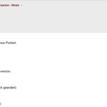
Caanoo - News
o Portiert.
version.
ck geandert)
t
)