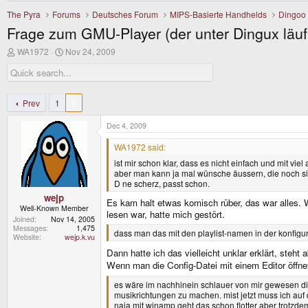
The Pyra
Forums
Deutsches Forum
MIPS-Basierte Handhelds
Dingoo
Frage zum GMU-Player (der unter Dingux läuf
T
S
WA1972
Nov 24, 2009
h
t
r
a
e
r
a
t
d
d
Prev
1
2
s
a
t
t
Dec 4, 2009
a
e
r
WA1972 said:
t
ist mir schon klar, dass es nicht einfach und mit vi
e
aber man kann ja mal wünsche äussern, die noch sin
r
D ne scherz, passt schon.
wejp
Es kam halt etwas komisch rüber, das war alles. 
Well-Known Member
lesen war, hatte mich gestört.
Joined
Nov 14, 2005
Messages
1,475
dass man das mit den playlist-namen in der konfigur
Website
wejp.k.vu
Dann hatte ich das vielleicht unklar erklärt, steht
Wenn man die Config-Datei mit einem Editor öffnet
es wäre im nachhinein schlauer von mir gewesen die
musikrichtungen zu machen. mist jetzt muss ich auf 
naja mit winamp geht das schon flotter aber trotzd