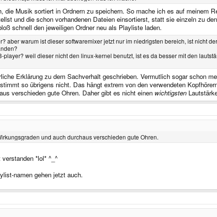
h, die Musik sortiert in Ordnern zu speichern. So mache ich es auf meinem Re
lst und die schon vorhandenen Dateien einsortierst, statt sie einzeln zu den
oß schnell den jeweiligen Ordner neu als Playliste laden.
r? aber warum ist dieser softwaremixer jetzt nur im niedrigsten bereich, ist nicht
tanden?
layer? weil dieser nicht den linux-kernel benutzt, ist es da besser mit den lautst
hrliche Erklärung zu dem Sachverhalt geschrieben. Vermutlich sogar schon me
stimmt so übrigens nicht. Das hängt extrem von den verwendeten Kopfhörern 
aus verschieden gute Ohren. Daher gibt es nicht einen
wichtigsten
Lautstärke
 Wirkungsgraden und auch durchaus verschieden gute Ohren.
 verstanden *lol* ^_^
aylist-namen gehen jetzt auch.