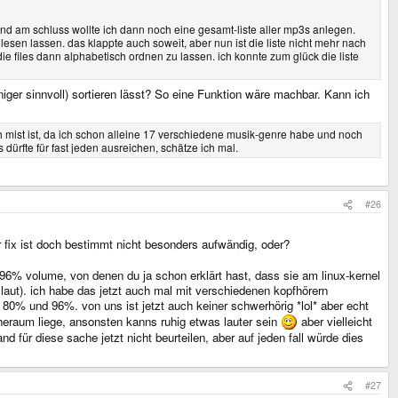
d am schluss wollte ich dann noch eine gesamt-liste aller mp3s anlegen.
sen lassen. das klappte auch soweit, aber nun ist die liste nicht mehr nach
ie files dann alphabetisch ordnen zu lassen. ich konnte zum glück die liste
iger sinnvoll) sortieren lässt? So eine Funktion wäre machbar. Kann ich
ch mist ist, da ich schon alleine 17 verschiedene musik-genre habe und noch
ürfte für fast jeden ausreichen, schätze ich mal.
#26
 fix ist doch bestimmt nicht besonders aufwändig, oder?
96% volume, von denen du ja schon erklärt hast, dass sie am linux-kernel
 laut). ich habe das jetzt auch mal mit verschiedenen kopfhörern
 80% und 96%. von uns ist jetzt auch keiner schwerhörig *lol* aber echt
uheraum liege, ansonsten kanns ruhig etwas lauter sein
aber vielleicht
für diese sache jetzt nicht beurteilen, aber auf jeden fall würde dies
#27