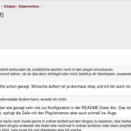
Dingoo - Allgemeines
t)
el arbeit verbunden ist, zusätzliche sachen noch in den player einzubauen.
nvoll wären, ob du das dann einfügst oder nicht, bleibt ja dir überlassen. ausse
Wie schon gesagt, Wünsche äußern ist ja durchaus okay und ich bin auch nic
ationsdatei ändern kann, wusste ich nicht.
 aber wie gesagt sehr viel zur Konfiguration in der README-Datei drin. Das ist
, springt die Zeile mit den Playlistnamen aber auch schnell ins Auge.
 mp3s nach musik-genre in ordner sortiert auf den dingoo zu kopieren, das merke i
dem dingoo entweder die lieder alle nochmal in ordner sortieren oder eben playliste
em blöd. naja muss ich mal überlegen was ich mache.