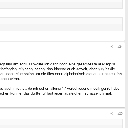
#24
gt und am schluss wollte ich dann noch eine gesamt-liste aller mp3s
befanden, einlesen lassen. das klappte auch soweit, aber nun ist die
ider noch keine option um die files dann alphabetisch ordnen zu lassen. ich
schon prima.
was auch mist ist, da ich schon alleine 17 verschiedene musik-genre habe
hen könnte. das dürfte für fast jeden ausreichen, schätze ich mal.
#25