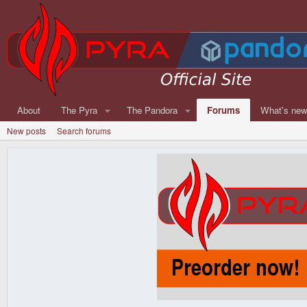
About
The Pyra
The Pandora
Forums
What's ne
New posts
Search forums