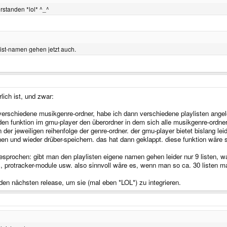
erstanden *lol* ^_^
list-namen gehen jetzt auch.
lich ist, und zwar:
erschiedene musikgenre-ordner, habe ich dann verschiedene playlisten angele
en funktion im gmu-player den überordner in dem sich alle musikgenre-ordner 
 der jeweiligen reihenfolge der genre-ordner. der gmu-player bietet bislang le
en und wieder drüber-speichern. das hat dann geklappt. diese funktion wäre 
besprochen: gibt man den playlisten eigene namen gehen leider nur 9 listen, 
protracker-module usw. also sinnvoll wäre es, wenn man so ca. 30 listen mac
den nächsten release, um sie (mal eben *LOL*) zu integrieren.