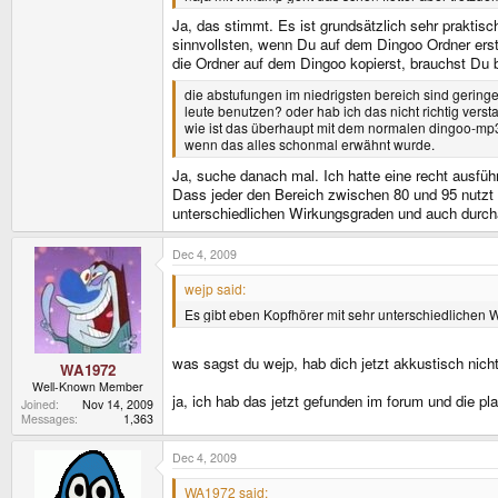
Ja, das stimmt. Es ist grundsätzlich sehr praktisc
sinnvollsten, wenn Du auf dem Dingoo Ordner erstel
die Ordner auf dem Dingoo kopierst, brauchst Du bl
die abstufungen im niedrigsten bereich sind geringe
leute benutzen? oder hab ich das nicht richtig vers
wie ist das überhaupt mit dem normalen dingoo-mp3-p
wenn das alles schonmal erwähnt wurde.
Ja, suche danach mal. Ich hatte eine recht ausfü
Dass jeder den Bereich zwischen 80 und 95 nutzt 
unterschiedlichen Wirkungsgraden und auch durch
Dec 4, 2009
wejp said:
Es gibt eben Kopfhörer mit sehr unterschiedlichen
was sagst du wejp, hab dich jetzt akkustisch nicht
WA1972
Well-Known Member
ja, ich hab das jetzt gefunden im forum und die pl
Joined
Nov 14, 2009
Messages
1,363
Dec 4, 2009
WA1972 said: