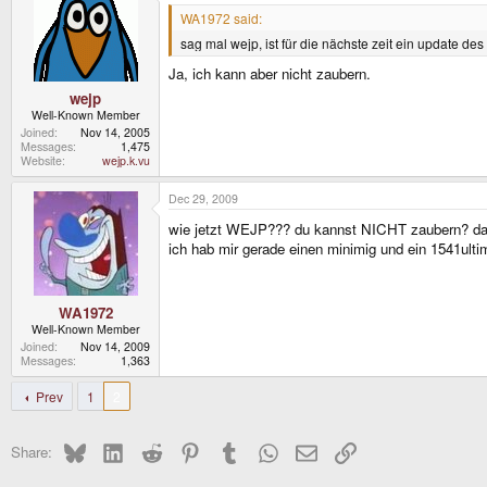
WA1972 said:
sag mal wejp, ist für die nächste zeit ein update d
Ja, ich kann aber nicht zaubern.
wejp
Well-Known Member
Joined
Nov 14, 2005
Messages
1,475
Website
wejp.k.vu
Dec 29, 2009
wie jetzt WEJP??? du kannst NICHT zaubern? das s
ich hab mir gerade einen minimig und ein 1541ulti
WA1972
Well-Known Member
Joined
Nov 14, 2009
Messages
1,363
Prev
1
2
Bluesky
LinkedIn
Reddit
Pinterest
Tumblr
WhatsApp
Email
Link
Share: