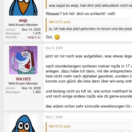
was sagst du wejp, hab dich jetzt akkustisch nicht v
Waaaas? Ich hör' dich so schlecht! :rotfl:
wejp
WA1972 said:
Well-Known Member
ja, ich hab das jetzt gefunden im forum und die play
Joined
Nov 14, 2005
Messages
1,475
Gut.
Website
wejp.k.vu
Dec 5, 2009
jetzt ist mir noch was aufgefallen, was etwas ärger
nach stundenlangem sortieren meiner mp3s in 17 v
anlegen. dazu habe ich dann, mit der entsprechend
liste nicht mehr nach alphabet geordnet, sondern in
WA1972
konnte zum glück die liste dann über win-amp ordn
Well-Known Member
Joined
Nov 14, 2009
und bislang nicht so toll ist, wie schon mehfrach 
Messages
1,363
und noch einige andere mp3s wie zb game-sounds, 
das wären schon sehr sinnvolle erweiterungen für 
Dec 7, 2009
WA1972 said: