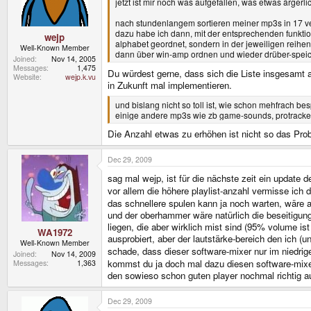
jetzt ist mir noch was aufgefallen, was etwas ärgerlic
nach stundenlangem sortieren meiner mp3s in 17 ve
dazu habe ich dann, mit der entsprechenden funktio
wejp
alphabet geordnet, sondern in der jeweiligen reihen
Well-Known Member
dann über win-amp ordnen und wieder drüber-speich
Joined
Nov 14, 2005
Messages
1,475
Du würdest gerne, dass sich die Liste insgesamt a
Website
wejp.k.vu
in Zukunft mal implementieren.
und bislang nicht so toll ist, wie schon mehfrach b
einige andere mp3s wie zb game-sounds, protracker-
Die Anzahl etwas zu erhöhen ist nicht so das Pro
Dec 29, 2009
sag mal wejp, ist für die nächste zeit ein update 
vor allem die höhere playlist-anzahl vermisse ich 
das schnellere spulen kann ja noch warten, wäre 
und der oberhammer wäre natürlich die beseitigung
liegen, die aber wirklich mist sind (95% volume is
WA1972
ausprobiert, aber der lautstärke-bereich den ich 
Well-Known Member
schade, dass dieser software-mixer nur im niedrig
Joined
Nov 14, 2009
kommst du ja doch mal dazu diesen software-mixer 
Messages
1,363
den sowieso schon guten player nochmal richtig a
Dec 29, 2009