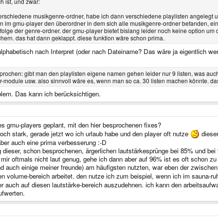
h ist, und zwar:
rschiedene musikgenre-ordner, habe ich dann verschiedene playlisten angelegt un
n im gmu-player den überordner in dem sich alle musikgenre-ordner befanden, einle
folge der genre-ordner. der gmu-player bietet bislang leider noch keine option um d
ern. das hat dann geklappt. diese funktion wäre schon prima.
lphabetisch nach Interpret (oder nach Dateiname? Das wäre ja eigentlich wen
esprochen: gibt man den playlisten eigene namen gehen leider nur 9 listen, was au
module usw. also sinnvoll wäre es, wenn man so ca. 30 listen machen könnte. das d
blem. Das kann ich berücksichtigen.
des gmu-players geplant, mit den hier besprochenen fixes?
doch stark, gerade jetzt wo ich urlaub habe und den player oft nutze
dieser
aber auch eine prima verbesserung :-D
 dieser, schon besprochenen, ärgerlichen lautstärkesprünge bei 85% und bei 
t mir oftmals nicht laut genug, gehe ich dann aber auf 96% ist es oft schon zu
(und auch einige meiner freunde) am häufigsten nutzten, war eben der zwischen
en volume-bereich arbeitet. den nutze ich zum beispiel, wenn ich im sauna-r
auch auf diesen lautstärke-bereich auszudehnen. ich kann den arbeitsaufwand 
ufwerten.