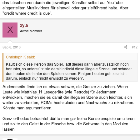
das Löschen von durch die jeweiligen Künstler selbst auf YouTube
eingestellten Musikvideos für sinnvoll oder gar zielführend halte. Aber
"credit where credit is due".
xyta
X
Active Member
Sep 8, 2010
#12
Christoph.K said:
Kauft sich diese Person das Spiel, lädt dieses dann aber zusätzlich noch
herunter, so unterstützt sie damit indirekt diese illegale Szene und schadet
den Leuten die hinter den Spielen stehen. Einigen Leuten geht es nicht
darum, einfach nur "nicht erwischt zu werden".
Andererseits finde ich es etwas schwer, die Grenze zu ziehen. Wenn
Leute wie Matthias_H Lesegeräte (wie Retrode) für Jedermann
entwickeln, machen sie es damit der illegalen Szene auch leichter, sich
weiter zu verbreiten, ROMs hochzuladen und Nachwuchs zu rekrutieren.
Könnte man argumentieren.
Ganz orthodox betrachtet dürfte man gar keine Konsolenspiele emulieren,
und sollte den Geist in der Flasche bzw. die Software in den Modulen
lassen.