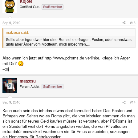
Kojote
Certified Guru
Staff member
Sep 9, 2010
#13
matzesu said:
Sollte aber irgendwer hier eine Romseite erfragen, Posten, oder sonnstwas
gibts aber Ärger vom Modteam, mich inbegriffen,...
Also wenn ich jetzt auf http://www.pdroms.de verlinke, kriege ich Ärger
mit Dir?
-koj
matzesu
Forum Addict!
Staff member
Sep 9, 2010
#14
Kann auch sein das ich das etwas doof formuliert habe: Das Posten und
Erfragen von Seiten wo es Roms gibt, die von Modulen stammen die man
sich sonst für teures Geld kaufen müsste ist verboten, aber PDRoms ist
ein Sonderfall weil dort Roms angeboten werden, die von Privatleuten
extra dafür endwickelt wurden um sie für Emus anzubieten, sozusagen
als Homebrew für Retrokonsolen..