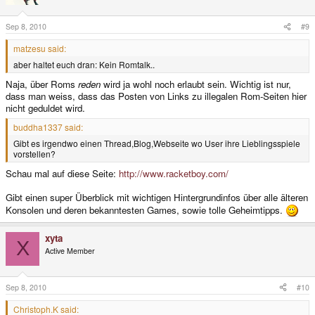
Sep 8, 2010
#9
matzesu said:
aber haltet euch dran: Kein Romtalk..
Naja, über Roms
reden
wird ja wohl noch erlaubt sein. Wichtig ist nur,
dass man weiss, dass das Posten von Links zu illegalen Rom-Seiten hier
nicht geduldet wird.
buddha1337 said:
Gibt es irgendwo einen Thread,Blog,Webseite wo User ihre Lieblingsspiele
vorstellen?
Schau mal auf diese Seite:
http://www.racketboy.com/
Gibt einen super Überblick mit wichtigen Hintergrundinfos über alle älteren
Konsolen und deren bekanntesten Games, sowie tolle Geheimtipps.
xyta
X
Active Member
Sep 8, 2010
#10
Christoph.K said: