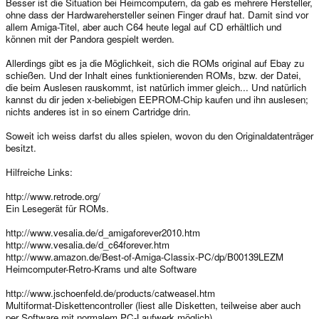
Besser ist die Situation bei Heimcomputern, da gab es mehrere Hersteller,
ohne dass der Hardwarehersteller seinen Finger drauf hat. Damit sind vor
allem Amiga-Titel, aber auch C64 heute legal auf CD erhältlich und
können mit der Pandora gespielt werden.
Allerdings gibt es ja die Möglichkeit, sich die ROMs original auf Ebay zu
schießen. Und der Inhalt eines funktionierenden ROMs, bzw. der Datei,
die beim Auslesen rauskommt, ist natürlich immer gleich... Und natürlich
kannst du dir jeden x-beliebigen EEPROM-Chip kaufen und ihn auslesen;
nichts anderes ist in so einem Cartridge drin.
Soweit ich weiss darfst du alles spielen, wovon du den Originaldatenträger
besitzt.
Hilfreiche Links:
http://www.retrode.org/
Ein Lesegerät für ROMs.
http://www.vesalia.de/d_amigaforever2010.htm
http://www.vesalia.de/d_c64forever.htm
http://www.amazon.de/Best-of-Amiga-Classix-PC/dp/B00139LEZM
Heimcomputer-Retro-Krams und alte Software
http://www.jschoenfeld.de/products/catweasel.htm
Multiformat-Diskettencontroller (liest alle Disketten, teilweise aber auch
per Software mit normalem PC-Laufwerk möglich)