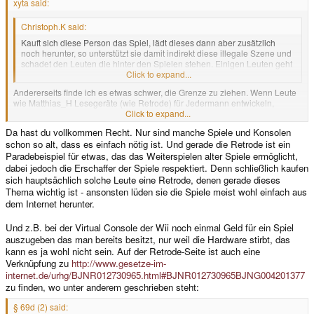
xyta said:
Christoph.K said:
Kauft sich diese Person das Spiel, lädt dieses dann aber zusätzlich
noch herunter, so unterstützt sie damit indirekt diese illegale Szene und
schadet den Leuten die hinter den Spielen stehen. Einigen Leuten geht
es nicht darum, einfach nur "nicht erwischt zu werden".
Click to expand...
Andererseits finde ich es etwas schwer, die Grenze zu ziehen. Wenn Leute
wie Matthias_H Lesegeräte (wie Retrode) für Jedermann entwickeln,
machen sie es damit der illegalen Szene auch leichter, sich weiter zu
Click to expand...
verbreiten, ROMs hochzuladen und Nachwuchs zu rekrutieren. Könnte man
Da hast du vollkommen Recht. Nur sind manche Spiele und Konsolen
argumentieren.
schon so alt, dass es einfach nötig ist. Und gerade die Retrode ist ein
Ganz orthodox betrachtet dürfte man gar keine Konsolenspiele emulieren,
Paradebeispiel für etwas, das das Weiterspielen alter Spiele ermöglicht,
und sollte den Geist in der Flasche bzw. die Software in den Modulen
dabei jedoch die Erschaffer der Spiele respektiert. Denn schließlich kaufen
lassen.
sich hauptsächlich solche Leute eine Retrode, denen gerade dieses
Thema wichtig ist - ansonsten lüden sie die Spiele meist wohl einfach aus
dem Internet herunter.
Und z.B. bei der Virtual Console der Wii noch einmal Geld für ein Spiel
auszugeben das man bereits besitzt, nur weil die Hardware stirbt, das
kann es ja wohl nicht sein. Auf der Retrode-Seite ist auch eine
Verknüpfung zu
http://www.gesetze-im-
internet.de/urhg/BJNR012730965.html#BJNR012730965BJNG004201377
zu finden, wo unter anderem geschrieben steht:
§ 69d (2) said: