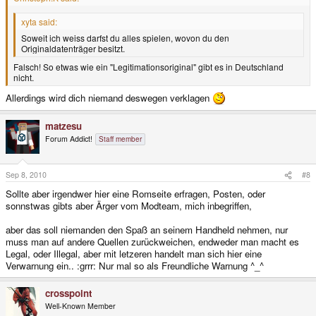
xyta said:
Soweit ich weiss darfst du alles spielen, wovon du den
Originaldatenträger besitzt.
Falsch! So etwas wie ein "Legitimationsoriginal" gibt es in Deutschland
nicht.
Allerdings wird dich niemand deswegen verklagen
matzesu
Forum Addict!
Staff member
Sep 8, 2010
#8
Sollte aber irgendwer hier eine Romseite erfragen, Posten, oder
sonnstwas gibts aber Ärger vom Modteam, mich inbegriffen,
aber das soll niemanden den Spaß an seinem Handheld nehmen, nur
muss man auf andere Quellen zurückweichen, endweder man macht es
Legal, oder Illegal, aber mit letzeren handelt man sich hier eine
Verwarnung ein.. :grrr: Nur mal so als Freundliche Warnung ^_^
crosspoint
Well-Known Member