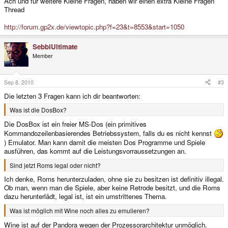
Ach und für weitere Kleine Fragen, haben wir einen extra Kleine Fragen
Thread
http://forum.gp2x.de/viewtopic.php?f=23&t=8553&start=1050
SebbiUltimate
Member
Sep 8, 2010
#3
Die letzten 3 Fragen kann ich dir beantworten:
Was ist die DosBox?
Die DosBox ist ein freier MS-Dos (ein primitives
Kommandozeilenbasierendes Betriebssystem, falls du es nicht kennst
) Emulator. Man kann damit die meisten Dos Programme und Spiele
ausführen, das kommt auf die Leistungsvorraussetzungen an.
Sind jetzt Roms legal oder nicht?
Ich denke, Roms herunterzuladen, ohne sie zu besitzen ist definitiv illegal.
Ob man, wenn man die Spiele, aber keine Retrode besitzt, und die Roms
dazu herunterlädt, legal ist, ist ein umstrittenes Thema.
Was ist möglich mit Wine noch alles zu emulieren?
Wine ist auf der Pandora wegen der Prozessorarchitektur unmöglich.