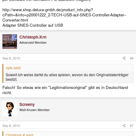
http://www.shop.deluxe-gmbh.de/product_info.php?
cPath=&info=p20001222_2-TECH-USB-auf-SNES-Controller-Adapter--
Converter.html
Adapter SNES-Controller auf USB
Christoph.Krn
Advanced Member
Sep 8, 2010
#6
xyta said:
Soweit ich weiss darfst du alles spielen, wovon du den Originaldatenträger
besitzt.
Falsch! So etwas wie ein "Legitimationsoriginal" gibt es in Deutschland
nicht.
Screeny
Well-Known Member
Sep 8, 2010
#7
Christoph.K said: