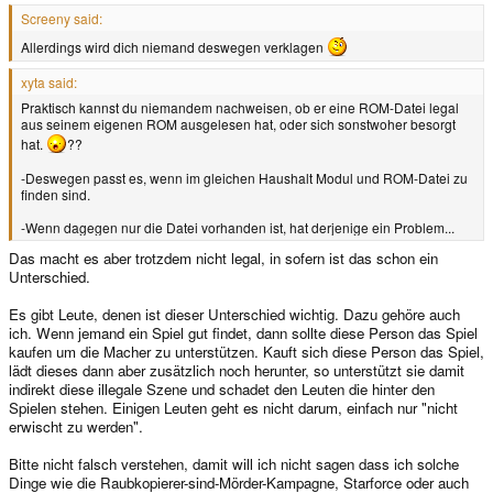
Screeny said:
Allerdings wird dich niemand deswegen verklagen
xyta said:
Praktisch kannst du niemandem nachweisen, ob er eine ROM-Datei legal
aus seinem eigenen ROM ausgelesen hat, oder sich sonstwoher besorgt
hat.
??
-Deswegen passt es, wenn im gleichen Haushalt Modul und ROM-Datei zu
finden sind.
-Wenn dagegen nur die Datei vorhanden ist, hat derjenige ein Problem...
Das macht es aber trotzdem nicht legal, in sofern ist das schon ein
Unterschied.
Es gibt Leute, denen ist dieser Unterschied wichtig. Dazu gehöre auch
ich. Wenn jemand ein Spiel gut findet, dann sollte diese Person das Spiel
kaufen um die Macher zu unterstützen. Kauft sich diese Person das Spiel,
lädt dieses dann aber zusätzlich noch herunter, so unterstützt sie damit
indirekt diese illegale Szene und schadet den Leuten die hinter den
Spielen stehen. Einigen Leuten geht es nicht darum, einfach nur "nicht
erwischt zu werden".
Bitte nicht falsch verstehen, damit will ich nicht sagen dass ich solche
Dinge wie die Raubkopierer-sind-Mörder-Kampagne, Starforce oder auch