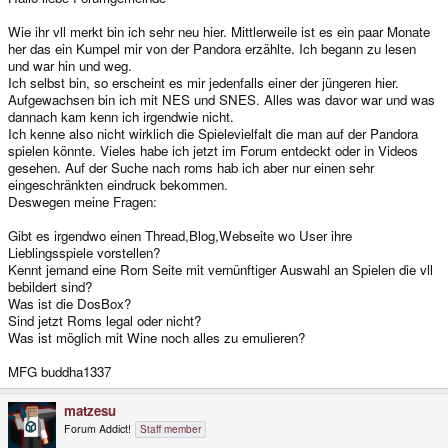
Wie ihr vll merkt bin ich sehr neu hier. Mittlerweile ist es ein paar Monate
her das ein Kumpel mir von der Pandora erzählte. Ich begann zu lesen
und war hin und weg.
Ich selbst bin, so erscheint es mir jedenfalls einer der jüngeren hier.
Aufgewachsen bin ich mit NES und SNES. Alles was davor war und was
dannach kam kenn ich irgendwie nicht.
Ich kenne also nicht wirklich die Spielevielfalt die man auf der Pandora
spielen könnte. Vieles habe ich jetzt im Forum entdeckt oder in Videos
gesehen. Auf der Suche nach roms hab ich aber nur einen sehr
eingeschränkten eindruck bekommen.
Deswegen meine Fragen:
Gibt es irgendwo einen Thread,Blog,Webseite wo User ihre
Lieblingsspiele vorstellen?
Kennt jemand eine Rom Seite mit vernünftiger Auswahl an Spielen die vll
bebildert sind?
Was ist die DosBox?
Sind jetzt Roms legal oder nicht?
Was ist möglich mit Wine noch alles zu emulieren?
MFG buddha1337
matzesu
Forum Addict!
Staff member