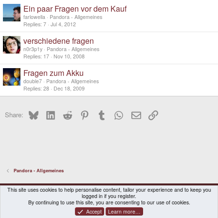
k
Ein paar Fragen vor dem Kauf
e
d
farlowella
Pandora - Allgemeines
Replies
7
Jul 4, 2012
verschiedene fragen
n0r3p1y
Pandora - Allgemeines
Replies
17
Nov 10, 2008
Fragen zum Akku
double7
Pandora - Allgemeines
Replies
28
Dec 18, 2009
Bluesky
LinkedIn
Reddit
Pinterest
Tumblr
WhatsApp
Email
Link
Share:
Pandora - Allgemeines
DragonBox Pyra
English (US)
This site uses cookies to help personalise content, tailor your experience and to keep you
logged in if you register.
Contact us
Terms and rules
Privacy policy
Help
Home
By continuing to use this site, you are consenting to our use of cookies.
Accept
Learn more…
®
Community platform by XenForo
© 2010-2026 XenForo Ltd.
|
Certain add-on by SyTry.