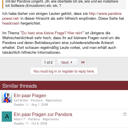
mit der Pandora umgeht...dh, wie übertakte ich sie, wie und wo installiere
ich Software (Emulatoren) etc. etc. ?
Ich habe bisher von einigen Leuten gehört, dass sie
http://www.pandora-
power.net/
in dieser Hinsicht als sehr hilfreich empfinden. Diese Seite hat
headcrash
hergerichtet.
Im Thema "
Du hast eine kleine Frage? Hier rein!
" ist übrigens die
Wahrscheinlichkeit sehr hoch, dass ihr auf kleinere Fragen rund um die
Pandora und deren Betriebssystem eine zufriedenstellende Antwort
erhaltet. Dort schauen regelmäßig Leute vorbei, und man erhält auch
tatsächlich hilfreiche Informationen.
Last
1 of 2
Next
You must log in or register to reply here.
Similar threads
Ein paar Fragen
IceClimber
Pandora - Allgemeines
Replies
11
Aug 1, 2008
Ein paar Fragen zur Pandora
L
A
o
Atlas117
Pandora - Allgemeines
c
Replies
11
Oct 9, 2008