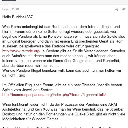
Sep 8, 2010
#2
Hallo Buddha1337,
Was Roms anbelangt ist das Runterladen aus dem Internet Illegal, und
hier im Forum dürfen keine Seiten erfragt werden, oder gepostet, wer
Legal die Pandora als Emu Konsole nutzen will, muss sich die Spiele also
im Original besorgen und dann mit einem Entsprechenden Gerät als Rom
auslesen, beispielsweise das Retrode wäre dafür geeignet
http://www.retrode.org/
, außerdem gibt es für die Verschiedenen Konsolen
auch Aufsätze mit denen man das machen kann..., wir können aber
keinem verbieten, wenn er die Roms über Google sucht und Runterläd,
aber da rüber reden wir hier nicht..
Wer die Pandora Illegal benutzen will, kann das auch tun, nur helfen wir
da nicht.. :no:
Im Offiziellen Englishen Forum, gibt es ein paar Threads über die besten
Spiele vom Jeweiligen System
http://boards.openpandora.org/index.php?/forum/5-general-talk/
Wine funktionirt leider nicht, da der Prozessor der Pandora eine ARM
Architektur hat und kein X86 was man für Wine benötigt, das heißt außer
Dosbox und natürlich den Portierungen wie Quake 3 etc gibt es nicht viele
Möglichkeiten für Windoof Games..