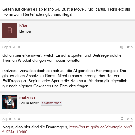
Seiten auf denen es zb Mario 64, Bust a Move , Kid Icarus, Tetris etc als
Roms zum Runterladen gibt, sind illegal..
b3w
B
Member
Sep 9, 2010
#15
Schon bemerkenswert, welch Einschaltquoten und Beitraege solche
Themen Wiederholungen von neuem erhalten.
matzesu, verweise doch einfach auf die Allgemeinen Forumregeln. Dort
gibt es einen Absatz zu Roms. Nicht umsonst sprengt das Rot von
EvilDragon zu Beginn jeder Sparte die Netzhaut. Ab dann gilt eigentlich
nur noch eigenes Gewissen und Ehre abzufragen.
matzesu
Forum Addict!
Staff member
Sep 9, 2010
#16
Nagut, also hier sind die Boardregeln,
http://forum.gp2x.de/viewtopic.php?
f=23&t=10400