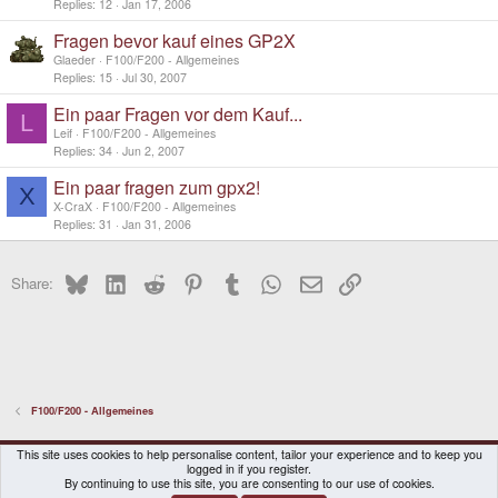
Replies
12
Jan 17, 2006
Fragen bevor kauf eines GP2X
Glaeder
F100/F200 - Allgemeines
Replies
15
Jul 30, 2007
Ein paar Fragen vor dem Kauf...
L
Leif
F100/F200 - Allgemeines
Replies
34
Jun 2, 2007
Ein paar fragen zum gpx2!
X
X-CraX
F100/F200 - Allgemeines
Replies
31
Jan 31, 2006
Bluesky
LinkedIn
Reddit
Pinterest
Tumblr
WhatsApp
Email
Link
Share:
F100/F200 - Allgemeines
DragonBox Pyra
English (US)
This site uses cookies to help personalise content, tailor your experience and to keep you
logged in if you register.
Contact us
Terms and rules
Privacy policy
Help
Home
By continuing to use this site, you are consenting to our use of cookies.