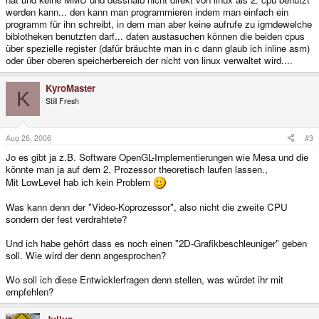
werden kann... den kann man programmieren indem man einfach ein
programm für ihn schreibt, in dem man aber keine aufrufe zu igrndewelche
biblotheken benutzten darf... daten austasuchen können die beiden cpus
über spezielle register (dafür bräuchte man in c dann glaub ich inline asm)
oder über oberen speicherbereich der nicht von linux verwaltet wird....
KyroMaster
K
Still Fresh
Aug 26, 2006
#3
Jo es gibt ja z.B. Software OpenGL-Implementierungen wie Mesa und die
könnte man ja auf dem 2. Prozessor theoretisch laufen lassen.,
Mit LowLevel hab ich kein Problem
Was kann denn der "Video-Koprozessor", also nicht die zweite CPU
sondern der fest verdrahtete?
Und ich habe gehört dass es noch einen "2D-Grafikbeschleuniger" geben
soll. Wie wird der denn angesprochen?
Wo soll ich diese Entwicklerfragen denn stellen, was würdet ihr mit
empfehlen?