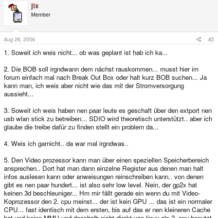
jix
Member
Aug 26, 2006
#2
1. Soweit ich weis nicht... ob was geplant ist hab ich ka...
2. Die BOB soll irgndwann dem nächst rauskommen... musst hier im
forum einfach mal nach Break Out Box oder halt kurz BOB suchen... Ja
kann man, ich weis aber nicht wie das mit der Stromversorgung
aussieht...
3. Soweit ich weis haben nen paar leute es geschaft über den extport nen
usb wlan stick zu betreiben... SDIO wird theoretisch unterstützt.. aber ich
glaube die treibe dafür zu finden stellt ein problem da...
4. Weis ich garnicht.. da war mal irgndwas..
5. Den Video prozessor kann man über einen speziellen Speicherbereich
ansprechen.. Dort hat man dann einzelne Register aus denen man halt
infos auslesen kann oder anweisungen reinschreiben kann.. von denen
gibt es nen paar hundert... ist also sehr low level. Nein, der gp2x hat
keinen 3d beschleuniger... Hm mir fällt gerade ein wenn du mit Video-
Koprozessor den 2. cpu meinst... der ist kein GPU ... das ist ein normaler
CPU... fast identisch mit dem ersten, bis auf das er nen kleineren Cache
hat und keine MMU und desshalb nicht direkt von linux als 2. cpu benutzt