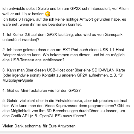
ich entwickle selbst Spiele und bin am GP2X sehr interessiert, vor Allem
weil er auf Linux basiert
Ich habe 3 Fragen, auf die ich keine richtige Antwort gefunden habe, es
wäre nett wenn ihr mir sie beantorten könntet.
1. Ist Kernel 2.6 auf dem GP2X lauffähig, also wird es von Gamepark
unterstützt (werden)?
2. Ich habe gelesen dass man am EXT-Port auch einen USB 1.1-Host
Adapter stecken kann. Wo bekommen man diesen, und ist es möglich
eine USB-Tastatur anzuschliessen?
3. Kann man über diesen USB-Host oder über eine SDIO-WLAN Karte
(oder irgendwie sonst) Kontakt zu anderen GP2X aufnehmen, z.B. für
Multiplayer-Spiele
4. Gibt es Mini-Tastaturen wie für den GP32?
5. Gehört vielleicht eher in die Entwicklerecke, aber ich probiers erstmal
hier. Wie kann man den Video-Koprozessor denn programmieren? Gibt es
eine Möglichkeit von ihm 3D-Berechnungen durchführen zu lassen, um
eine Grafik-API (z.B. OpenGL ES) auszuführen?
Vielen Dank schonmal für Eure Antworten!