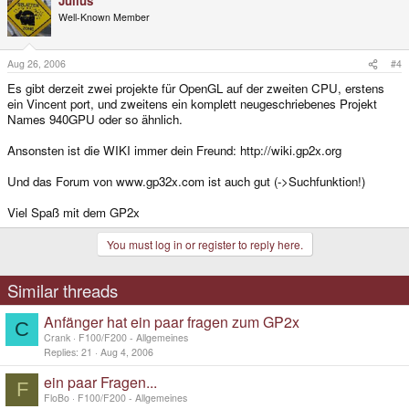
Julius
Well-Known Member
Aug 26, 2006
#4
Es gibt derzeit zwei projekte für OpenGL auf der zweiten CPU, erstens
ein Vincent port, und zweitens ein komplett neugeschriebenes Projekt
Names 940GPU oder so ähnlich.
Ansonsten ist die WIKI immer dein Freund: http://wiki.gp2x.org
Und das Forum von www.gp32x.com ist auch gut (->Suchfunktion!)
Viel Spaß mit dem GP2x
You must log in or register to reply here.
Similar threads
Anfänger hat ein paar fragen zum GP2x
C
Crank
F100/F200 - Allgemeines
Replies
21
Aug 4, 2006
ein paar Fragen...
F
FloBo
F100/F200 - Allgemeines