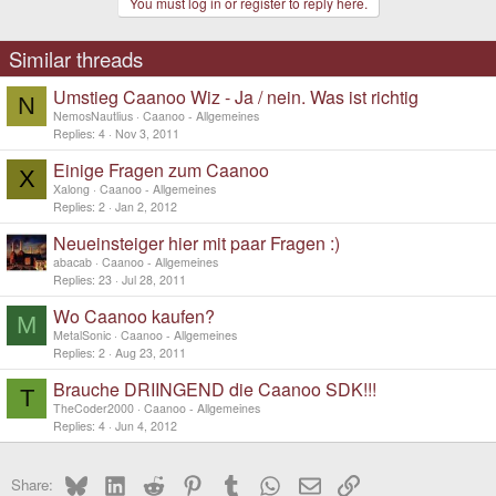
You must log in or register to reply here.
Similar threads
Umstieg Caanoo Wiz - Ja / nein. Was ist richtig
N
NemosNautlius
Caanoo - Allgemeines
Replies
4
Nov 3, 2011
Einige Fragen zum Caanoo
X
Xalong
Caanoo - Allgemeines
Replies
2
Jan 2, 2012
Neueinsteiger hier mit paar Fragen :)
abacab
Caanoo - Allgemeines
Replies
23
Jul 28, 2011
Wo Caanoo kaufen?
M
MetalSonic
Caanoo - Allgemeines
Replies
2
Aug 23, 2011
Brauche DRIINGEND die Caanoo SDK!!!
T
TheCoder2000
Caanoo - Allgemeines
Replies
4
Jun 4, 2012
Bluesky
LinkedIn
Reddit
Pinterest
Tumblr
WhatsApp
Email
Link
Share: