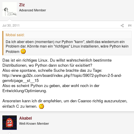
Ziz
Advanced Member
Jul 30, 2011
#4
Mobai said:
Da ich aber eben (momentan) nur Python "kann", stellt das wiederrum ein
Problem dar. Könnte man ein "richtiges" Linux installieren, wäre Python kein
Problem
Das ist ein richtiges Linux. Du willst wahrscheinlich bestimmte
Distributionen, wo Python dann schon für exisitiert?
Also eine spontane, schnelle Suche brachte das zu Tage:
http://www.gp32x.com/board/index.php?/topic/59072-python-2-5-and-
gemrb/page__st__15
Also es scheint Python zu geben, aber wohl noch in der
Entwicklung/Optimierung.
Ansonsten kann ich dir empfehlen, um den Caanoo richtig auszunutzen,
einfach C zu lernen.
Akabei
Well-Known Member