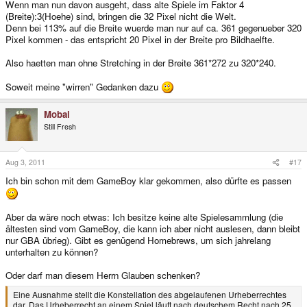
Wenn man nun davon ausgeht, dass alte Spiele im Faktor 4
(Breite):3(Hoehe) sind, bringen die 32 Pixel nicht die Welt.
Denn bei 113% auf die Breite wuerde man nur auf ca. 361 gegenueber 320
Pixel kommen - das entspricht 20 Pixel in der Breite pro Bildhaelfte.
Also haetten man ohne Stretching in der Breite 361*272 zu 320*240.
Soweit meine "wirren" Gedanken dazu
Mobai
Still Fresh
Aug 3, 2011
#17
Ich bin schon mit dem GameBoy klar gekommen, also dürfte es passen
Aber da wäre noch etwas: Ich besitze keine alte Spielesammlung (die
ältesten sind vom GameBoy, die kann ich aber nicht auslesen, dann bleibt
nur GBA übrieg). Gibt es genügend Homebrews, um sich jahrelang
unterhalten zu können?
Oder darf man diesem Herrn Glauben schenken?
Eine Ausnahme stellt die Konstellation des abgelaufenen Urheberrechtes
dar. Das Urheberrecht an einem Spiel läuft nach deutschem Recht nach 25