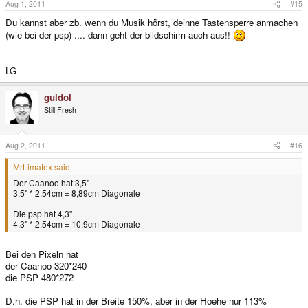
Aug 1, 2011
#15
Du kannst aber zb. wenn du Musik hörst, deinne Tastensperre anmachen
(wie bei der psp) .... dann geht der bildschirm auch aus!!
LG
guidol
Still Fresh
Aug 2, 2011
#16
MrLimatex said:
Der Caanoo hat 3,5''
3,5" * 2,54cm = 8,89cm Diagonale
Die psp hat 4,3''
4,3" * 2,54cm = 10,9cm Diagonale
Bei den Pixeln hat
der Caanoo 320*240
die PSP 480*272
D.h. die PSP hat in der Breite 150%, aber in der Hoehe nur 113%