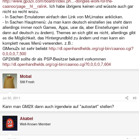
http://www.gp32x.com/board/index.ph...-dongles-work-for-the-
caanoo/page__hl__ralink
. Ich habe übrigens keinen und wüsste auch gar
nicht so recht wozu.
- In Sachen Emulatoren einfach den Link von MrLimatex anklicken.
- In Sachen Hauptmenü: Ja man kann deutsch einstellen (es steht dann
allerdings immer noch Games, Apps, usw da, aber Einstellungen sind
dann auf deutsch zu ändern). Themes an sich gibt es nicht, allerdings gibt
es die Möglichkeit, das Hintergrundbild zu ändern und man kann ein
komplett neues Menü verwenden. z.B.:
GMenu2x ist sehr beliebt
http://dl.openhandhelds.org/cgi-bin/caanoo.cgi?
0,0,0,0,7,500
GP2XMB sollte dir als PSP-Besitzer bekannt vorkommen
http://dl.openhandhelds.org/cgi-bin/caanoo.cgi?0,0,0,0,7,604
Mobai
Still Fresh
Jul 30, 2011
#8
Kann man GM2X dann auch irgendwie auf "autostart" stellen?
Akabei
Well-Known Member