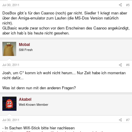
Jul 30, 2011
#5
DosBox gibt´s für den Caanoo (noch) gar nicht. Siedler 1 kriegt man aber
über den Amiga-emulator zum Laufen (die MS-Dos Version natürlich
nicht).
GLBasic wurde zwar schon vor dem Erscheinen des Caanoo angekündigt,
aber ich hab´s bis heute nicht gesehen.
Mobai
Still Fresh
Jul 30, 2011
#6
Joah, um C* komm ich wohl nicht herum... Nur Zeit habe ich momentan
nicht dafür...
Was ist denn nun mit den anderen Fragen?
Akabei
Well-Known Member
Jul 30, 2011
#7
- In Sachen Wifi-Stick bitte hier nachlesen