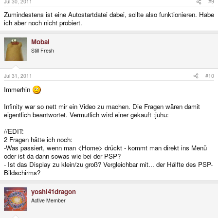
Jul 30, 2011
#9
Zumindestens ist eine Autostartdatei dabei, sollte also funktionieren. Habe
ich aber noch nicht probiert.
Mobai
Still Fresh
Jul 31, 2011
#10
Immerhin
Infinity war so nett mir ein Video zu machen. Die Fragen wären damit
eigentlich beantwortet. Vermutlich wird einer gekauft :juhu:
//EDIT:
2 Fragen hätte ich noch:
-Was passiert, wenn man <Home> drückt - kommt man direkt ins Menü
oder ist da dann sowas wie bei der PSP?
- Ist das Display zu klein/zu groß? Vergleichbar mit... der Hälfte des PSP-
Bildschirms?
yoshi41dragon
Active Member