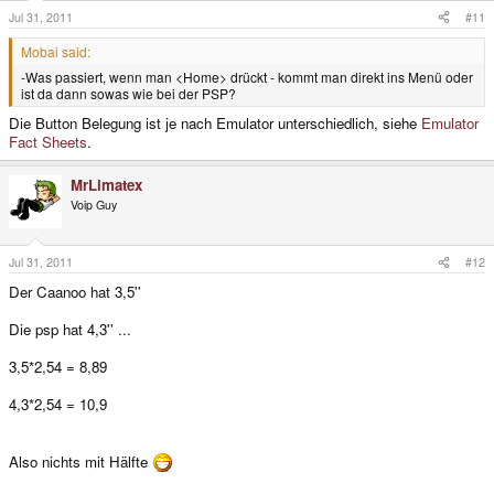
Jul 31, 2011
#11
Mobai said:
-Was passiert, wenn man <Home> drückt - kommt man direkt ins Menü oder
ist da dann sowas wie bei der PSP?
Die Button Belegung ist je nach Emulator unterschiedlich, siehe
Emulator
Fact Sheets
.
MrLimatex
Voip Guy
Jul 31, 2011
#12
Der Caanoo hat 3,5''
Die psp hat 4,3'' ...
3,5*2,54 = 8,89
4,3*2,54 = 10,9
Also nichts mit Hälfte