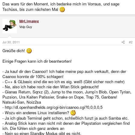
Das wars für den Moment, ich bedanke mich im Vorraus, und sage
Tschüss, bis zum nächsten Mal
MrLimatex
Voip Guy
Jul 30, 2011
#2
Greüße dich!
Einige Fragen kann ich dir beantworten!
- Ja kauf dir den Caanoo!! Ich habe meine psp auch verkauft, denn der
Caanoo konnte dir 100% schlagen!
- C++ & GLbasic sind die wo ich es eig. weiß (Gibt sicher noch mehr)
- Ne, also ich habe noch nie den Wlan Stick gebraucht!
- Gianas Return, Sqrxz (2), Jump to the moon, Jump'n Blob, Open Tyrian,
Puzsion, Ura Kaiten Patissier, Snake on Dope, Trap 75, Ganbare!
Natsuki-San, Noiz2sa
- http://dl.openhandhelds.org/cgi-bin/caanoo.cgi?0,0,0,0,5
- Wozu ein anderes Linux installieren?
- Ja ich glaub Terminal geht schon, schließlich funzt ja auch Samba etc.
- Analog Stick kann man nicht mit denen der Playstation vergleichen find
ich. Die fühlen sich ganz anders an
- Nein so einen Standby Modus gibt es nicht.