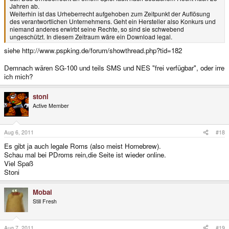
Jahren ab.
Weiterhin ist das Urheberrecht aufgehoben zum Zeitpunkt der Auflösung
des verantwortlichen Unternehmens. Geht ein Hersteller also Konkurs und
niemand anderes erwirbt seine Rechte, so sind sie schwebend
ungeschützt. In diesem Zeitraum wäre ein Download legal.
siehe http://www.pspking.de/forum/showthread.php?tid=182
Demnach wären SG-100 und teils SMS und NES "frei verfügbar", oder irre
ich mich?
stoni
Active Member
Aug 6, 2011
#18
Es gibt ja auch legale Roms (also meist Homebrew).
Schau mal bei PDroms rein,die Seite ist wieder online.
Viel Spaß
Stoni
Mobai
Still Fresh
Aug 7, 2011
#19