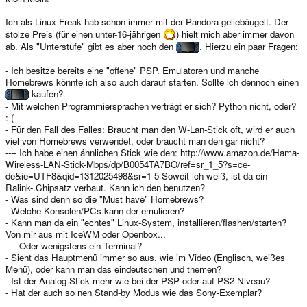
Ich als Linux-Freak hab schon immer mit der Pandora geliebäugelt. Der
stolze Preis (für einen unter-16-jährigen
) hielt mich aber immer davon
ab. Als "Unterstufe" gibt es aber noch den
. Hierzu ein paar Fragen:
- Ich besitze bereits eine "offene" PSP. Emulatoren und manche
Homebrews könnte ich also auch darauf starten. Sollte ich dennoch einen
kaufen?
- Mit welchen Programmiersprachen verträgt er sich? Python nicht, oder?
:-(
- Für den Fall des Falles: Braucht man den W-Lan-Stick oft, wird er auch
viel von Homebrews verwendet, oder braucht man den gar nicht?
---- Ich habe einen ähnlichen Stick wie den: http://www.amazon.de/Hama-
Wireless-LAN-Stick-Mbps/dp/B0054TA7BO/ref=sr_1_5?s=ce-
de&ie=UTF8&qid=1312025498&sr=1-5 Soweit ich weiß, ist da ein
Ralink-.Chipsatz verbaut. Kann ich den benutzen?
- Was sind denn so die "Must have" Homebrews?
- Welche Konsolen/PCs kann der emulieren?
- Kann man da ein "echtes" Linux-System, installieren/flashen/starten?
Von mir aus mit IceWM oder Openbox...
---- Oder wenigstens ein Terminal?
- Sieht das Hauptmenü immer so aus, wie im Video (Englisch, weißes
Menü), oder kann man das eindeutschen und themen?
- Ist der Analog-Stick mehr wie bei der PSP oder auf PS2-Niveau?
- Hat der auch so nen Stand-by Modus wie das Sony-Exemplar?