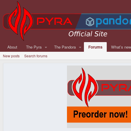
About
The Pyra
The Pandora
Forums
What's ne
New posts
Search forums