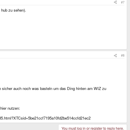
#7
 hub zu sehen).
#8
man sicher auch noch was basteln um das Ding hinten am WIZ zu
hier nutzen:
385.html?XTCsid=5be21ccf7195a10fd2be514ccfd21ec2
You must log in or register to reply here.