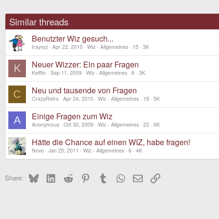
Similar threads
Benutzter Wiz gesuch...
trayvyz
Apr 22, 2010
Wiz - Allgemeines
15
3K
Neuer Wizzer: Ein paar Fragen
K
Kefflin
Sep 11, 2009
Wiz - Allgemeines
6
3K
Neu und tausende von Fragen
C
CrazyRetro
Apr 24, 2010
Wiz - Allgemeines
18
5K
Einige Fragen zum Wiz
A
Anonymous
Oct 30, 2009
Wiz - Allgemeines
22
6K
Hätte die Chance auf einen WIZ, habe fragen!
Novo
Jan 25, 2011
Wiz - Allgemeines
6
4K
Bluesky
LinkedIn
Reddit
Pinterest
Tumblr
WhatsApp
Email
Link
Share: