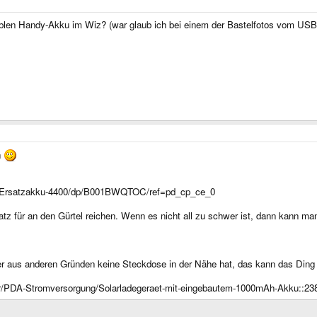
blen Handy-Akku im Wiz? (war glaub ich bei einem der Bastelfotos vom USB
n
SB-Ersatzakku-4400/dp/B001BWQTOC/ref=pd_cp_ce_0
satz für an den Gürtel reichen. Wenn es nicht all zu schwer ist, dann kann 
r aus anderen Gründen keine Steckdose in der Nähe hat, das kann das Ding 
r/PDA-Stromversorgung/Solarladegeraet-mit-eingebautem-1000mAh-Akku::2