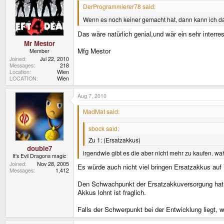
DerProgrammierer78 said:
Wenn es noch keiner gemacht hat, dann kann ich da
Das wäre natürlich genial,und wär ein sehr interresa
Mr Mestor
Mfg Mestor
Member
Joined
Jul 22, 2010
Messages
218
Location
Wien
LOCATION
Wien
Aug 7, 2010
MadMat said:
sbock said:
Zu 1: (Ersatzakkus)
double7
irgendwie gibt es die aber nicht mehr zu kaufen. wa
It's Evil Dragons magic
Joined
Nov 28, 2005
Es würde auch nicht viel bringen Ersatzakkus auf 
Messages
1,412
Den Schwachpunkt der Ersatzakkuversorgung hat j
Akkus lohnt ist fraglich.
Falls der Schwerpunkt bei der Entwicklung liegt, 