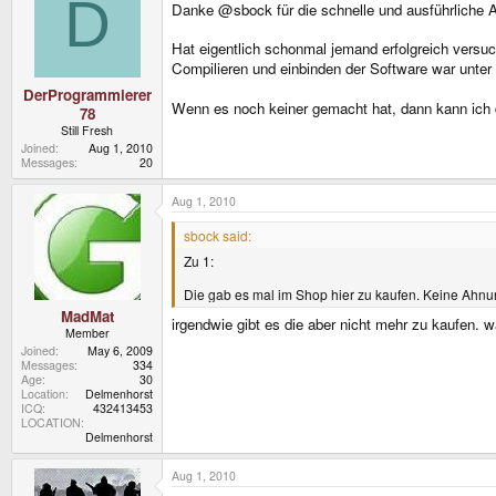
D
Danke @sbock für die schnelle und ausführliche 
Hat eigentlich schonmal jemand erfolgreich versuc
Compilieren und einbinden der Software war unter
DerProgrammierer
Wenn es noch keiner gemacht hat, dann kann ich d
78
Still Fresh
Joined
Aug 1, 2010
Messages
20
Aug 1, 2010
sbock said:
Zu 1:
Die gab es mal im Shop hier zu kaufen. Keine Ahnun
MadMat
irgendwie gibt es die aber nicht mehr zu kaufen. w
Member
Joined
May 6, 2009
Messages
334
Age
30
Location
Delmenhorst
ICQ
432413453
LOCATION
Delmenhorst
Aug 1, 2010