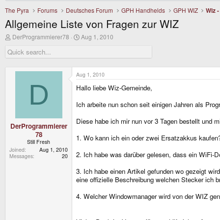
The Pyra
Forums
Deutsches Forum
GPH Handhelds
GPH WIZ
Wiz 
Allgemeine Liste von Fragen zur WIZ
T
S
DerProgrammierer78
Aug 1, 2010
h
t
r
a
e
r
a
t
d
d
Aug 1, 2010
s
a
D
Hallo liebe Wiz-Gemeinde,
t
t
a
e
r
Ich arbeite nun schon seit einigen Jahren als Pr
t
e
Diese habe ich mir nun vor 3 Tagen bestellt und mi
r
DerProgrammierer
78
1. Wo kann ich ein oder zwei Ersatzakkus kaufen?
Still Fresh
Joined
Aug 1, 2010
2. Ich habe was darüber gelesen, dass ein WiFi-D
Messages
20
3. Ich habe einen Artikel gefunden wo gezeigt wi
eine offizielle Beschreibung welchen Stecker ich 
4. Welcher Windowmanager wird von der WIZ genutz