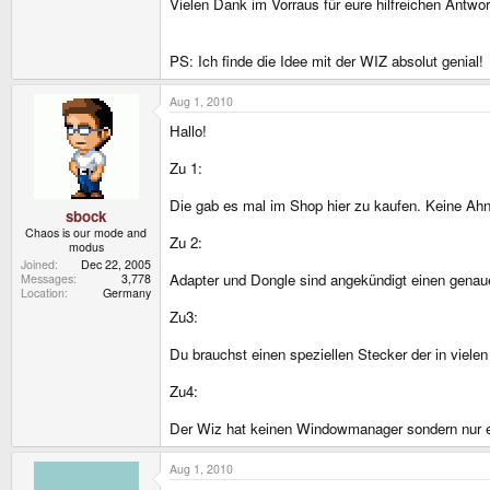
Vielen Dank im Vorraus für eure hilfreichen Antwo
PS: Ich finde die Idee mit der WIZ absolut genial!
Aug 1, 2010
Hallo!
Zu 1:
Die gab es mal im Shop hier zu kaufen. Keine Ahn
sbock
Chaos is our mode and
Zu 2:
modus
Joined
Dec 22, 2005
Adapter und Dongle sind angekündigt einen genaue
Messages
3,778
Location
Germany
Zu3:
Du brauchst einen speziellen Stecker der in viele
Zu4:
Der Wiz hat keinen Windowmanager sondern nur ei
Aug 1, 2010