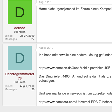
Aug 7, 2010
D
Hatte nicht irgendjemand im Forum einen Kompati
derboo
Still Fresh
Joined
Jul 27, 2010
Messages
27
Aug 8, 2010
D
Ich habe mittlerweile eine andere Lösung gefunde
http://www.amazon.de/Just-Mobile-portabler-U
DerProgrammierer
Das Ding liefert 4400mAh und sollte damit als Er
78
befestigen.
Still Fresh
Joined
Aug 1, 2010
Messages
20
Und wer mal lange unterwegs ist um zu zelten ode
http://www.hampsta.com/Universal-PDA-Zubehoe