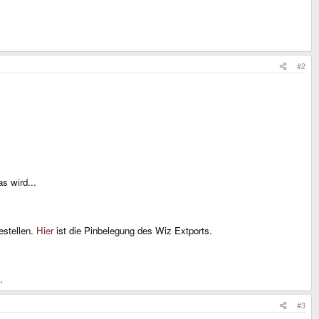
#2
s wird...
estellen.
Hier
ist die Pinbelegung des Wiz Extports.
.
#3