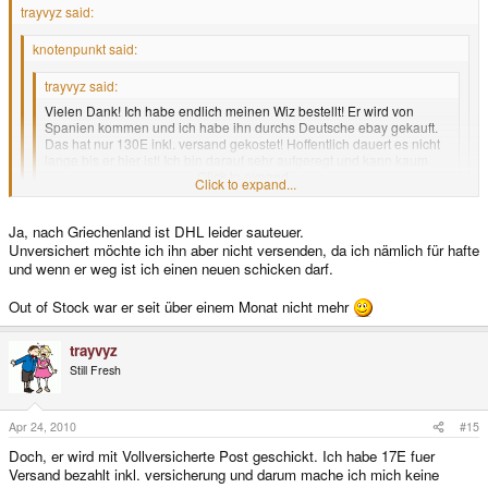
trayvyz said:
knotenpunkt said:
trayvyz said:
Vielen Dank! Ich habe endlich meinen Wiz bestellt! Er wird von
Spanien kommen und ich habe ihn durchs Deutsche ebay gekauft.
Das hat nur 130E inkl. versand gekostet! Hoffentlich dauert es nicht
lange bis er hier ist! Ich bin darauf sehr aufgeregt und kann kaum
warten mit meinem neuen Spielzeug zu spilelen!
Click to expand...
Click to expand...
Da du nicht gesagt hat, woher du kommst, gehe ich mal von
Deutschland aus. Also warum hast du nicht einfach hier im
Click to expand...
GP2X-Shop
Ja, nach Griechenland ist DHL leider sauteuer.
bestellt?
: Dort hätte dich der Wiz zzgl. Versand genausoviel
Unversichert möchte ich ihn aber nicht versenden, da ich nämlich für hafte
gekostet, wäre jedoch viel schneller bei dir gewesen.
Ach, entschuldigugn, ich habe das vergessen! Ich komme aus
und wenn er weg ist ich einen neuen schicken darf.
Griechenland! Das heisst, kein Zoll in der EU.
Out of Stock war er seit über einem Monat nicht mehr
Na ja, vielleicht war das bloed dass ich nicht davon eingekauft habe. Ich
glaube aber, dass vor einige Tagen war der Wiz bei diesem Geschaeft "out
of stock", und ich wusste nicht wann er wieder verfuegbar sein wuerde.
trayvyz
Auch, fuer Griechenland kostet der Versand 30Euro (Zone 1,
Still Fresh
http://www.gp2x.de/shop/shipping.php?
osCsid=uluf58f6usvq36ier6qbpi0u23) und das war zu viel!
Apr 24, 2010
#15
Doch, er wird mit Vollversicherte Post geschickt. Ich habe 17E fuer
Versand bezahlt inkl. versicherung und darum mache ich mich keine