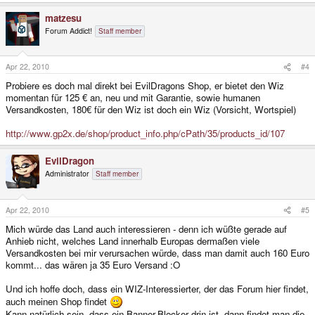
matzesu
Forum Addict!
Staff member
Apr 22, 2010
#4
Probiere es doch mal direkt bei EvilDragons Shop, er bietet den Wiz
momentan für 125 € an, neu und mit Garantie, sowie humanen
Versandkosten, 180€ für den Wiz ist doch ein Wiz (Vorsicht, Wortspiel)
http://www.gp2x.de/shop/product_info.php/cPath/35/products_id/107
EvilDragon
Administrator
Staff member
Apr 22, 2010
#5
Mich würde das Land auch interessieren - denn ich wüßte gerade auf
Anhieb nicht, welches Land innerhalb Europas dermaßen viele
Versandkosten bei mir verursachen würde, dass man damit auch 160 Euro
kommt... das wären ja 35 Euro Versand :O
Und ich hoffe doch, dass ein WIZ-Interessierter, der das Forum hier findet,
auch meinen Shop findet
Kann natürlich sein, dass ein Banner-Blocker drin ist, dann findet man die