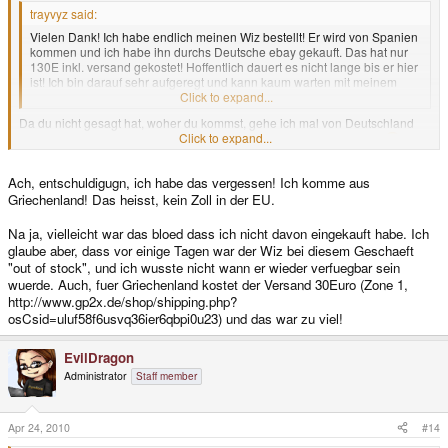
trayvyz said:
Vielen Dank! Ich habe endlich meinen Wiz bestellt! Er wird von Spanien
kommen und ich habe ihn durchs Deutsche ebay gekauft. Das hat nur
130E inkl. versand gekostet! Hoffentlich dauert es nicht lange bis er hier
ist! Ich bin darauf sehr aufgeregt und kann kaum warten mit meinem
neuen Spielzeug zu spilelen!
Click to expand...
Da du nicht gesagt hat, woher du kommst, gehe ich mal von Deutschland
Click to expand...
aus. Also warum hast du nicht einfach hier im
GP2X-Shop
bestellt?
: Dort
hätte dich der Wiz zzgl. Versand genausoviel gekostet, wäre jedoch viel
schneller bei dir gewesen.
Ach, entschuldigugn, ich habe das vergessen! Ich komme aus
Griechenland! Das heisst, kein Zoll in der EU.
Na ja, vielleicht war das bloed dass ich nicht davon eingekauft habe. Ich
glaube aber, dass vor einige Tagen war der Wiz bei diesem Geschaeft
"out of stock", und ich wusste nicht wann er wieder verfuegbar sein
wuerde. Auch, fuer Griechenland kostet der Versand 30Euro (Zone 1,
http://www.gp2x.de/shop/shipping.php?
osCsid=uluf58f6usvq36ier6qbpi0u23) und das war zu viel!
EvilDragon
Administrator
Staff member
Apr 24, 2010
#14