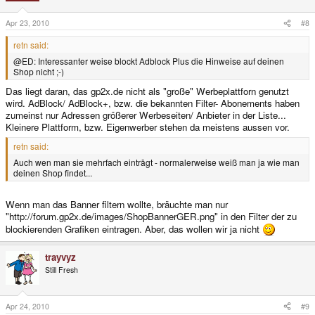
Apr 23, 2010
#8
retn said:
@ED: Interessanter weise blockt Adblock Plus die Hinweise auf deinen
Shop nicht ;-)
Das liegt daran, das gp2x.de nicht als "große" Werbeplattforn genutzt
wird. AdBlock/ AdBlock+, bzw. die bekannten Filter- Abonements haben
zumeinst nur Adressen größerer Werbeseiten/ Anbieter in der Liste...
Kleinere Plattform, bzw. Eigenwerber stehen da meistens aussen vor.
retn said:
Auch wen man sie mehrfach einträgt - normalerweise weiß man ja wie man
deinen Shop findet...
Wenn man das Banner filtern wollte, bräuchte man nur
"http://forum.gp2x.de/images/ShopBannerGER.png" in den Filter der zu
blockierenden Grafiken eintragen. Aber, das wollen wir ja nicht
trayvyz
Still Fresh
Apr 24, 2010
#9