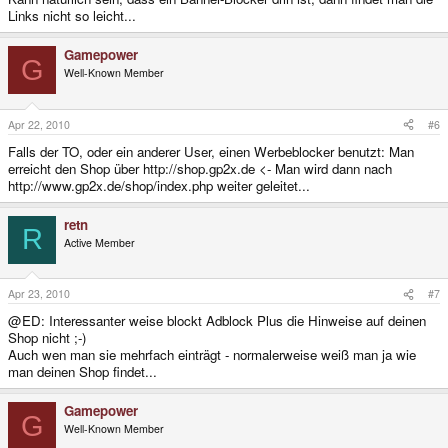
Links nicht so leicht...
Gamepower
G
Well-Known Member
Apr 22, 2010
#6
Falls der TO, oder ein anderer User, einen Werbeblocker benutzt: Man
erreicht den Shop über http://shop.gp2x.de <- Man wird dann nach
http://www.gp2x.de/shop/index.php weiter geleitet...
retn
R
Active Member
Apr 23, 2010
#7
@ED: Interessanter weise blockt Adblock Plus die Hinweise auf deinen
Shop nicht ;-)
Auch wen man sie mehrfach einträgt - normalerweise weiß man ja wie
man deinen Shop findet...
Gamepower
G
Well-Known Member