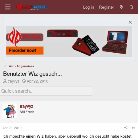
Log in
Register
Wiz - Allgemeines
Benutzter Wiz gesuch...
T
S
trayvyz
Apr 22, 2010
h
t
r
a
e
r
a
t
d
d
trayvyz
s
a
Still Fresh
t
t
a
e
r
t
Apr 22, 2010
#1
e
Ich moechte einen Wiz haben, aber ueberall wo ich gesucht habe kostet
r