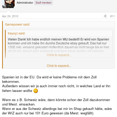
Administrator
Staff member
Apr 24, 2010
#11
Gamepower said:
trayvyz said:
Vielen Dank! Ich habe endlich meinen Wiz bestellt! Er wird von Spanien
kommen und ich habe ihn durchs Deutsche ebay gekauft. Das hat nur
130E inkl. versand gekostet! Hoffentlich dauert es nicht lange bis er hier
ist! Ich bin darauf sehr aufgeregt und kann kaum warten mit meinem
neuen Spielzeug zu spilelen!
Click to expand...
130€ inkl. Versand? Genausoviel hätte er Dir im Shop gekostet. Nun aber
Click to expand...
könntest Du probleme mit dem Zoll bekommen, wenn diese deinem Import
abfangen. Evtl. kostet Dir das ganze 19% Märchensteuer. Ob Du dazu auch
Spanien ist in der EU. Da wird er keine Probleme mit dem Zoll
noch Zoll zahlen musst, weis ich nicht...
bekommen.
Außerdem wissen wir ja auch immer noch nicht, in welches Land er ihn
liefern lassen wollte
Wenn es z.B. Schweiz wäre, dann könnte schon der Zoll dazukommen
und Mwst. einsacken.
Wenn er aus der Schweiz allerdings bei mir im Shop gekauft hätte, wäre
der WIZ auch nur bei 101 Euro gewesen (da Mwst. wegfällt).