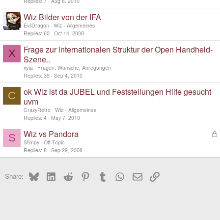
Replies
7
Aug 8, 2010
Wiz Bilder von der IFA
EvilDragon
Wiz - Allgemeines
Replies
60
Oct 14, 2008
Frage zur internationalen Struktur der Open Handheld-
X
Szene..
xyta
Fragen, Wünsche, Anregungen
Replies
39
Sep 4, 2010
ok Wiz ist da JUBEL und Feststellungen Hilfe gesucht
C
uvm
CrazyRetro
Wiz - Allgemeines
Replies
4
May 7, 2010
Wiz vs Pandora
L
S
o
Stimpy
Off-Topic
c
Replies
8
Sep 29, 2008
k
e
Bluesky
LinkedIn
Reddit
Pinterest
Tumblr
WhatsApp
Email
Link
d
Share: