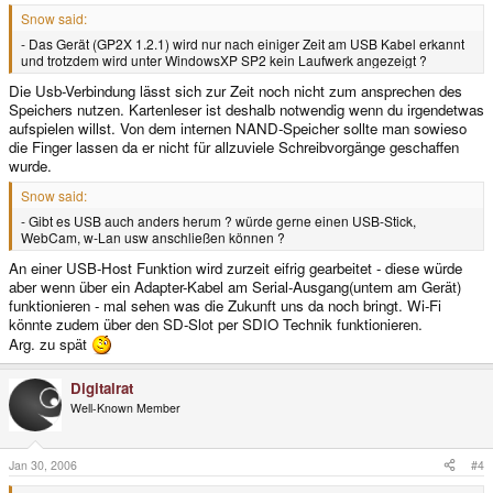
Snow said:
- Das Gerät (GP2X 1.2.1) wird nur nach einiger Zeit am USB Kabel erkannt
und trotzdem wird unter WindowsXP SP2 kein Laufwerk angezeigt ?
Die Usb-Verbindung lässt sich zur Zeit noch nicht zum ansprechen des
Speichers nutzen. Kartenleser ist deshalb notwendig wenn du irgendetwas
aufspielen willst. Von dem internen NAND-Speicher sollte man sowieso
die Finger lassen da er nicht für allzuviele Schreibvorgänge geschaffen
wurde.
Snow said:
- Gibt es USB auch anders herum ? würde gerne einen USB-Stick,
WebCam, w-Lan usw anschließen können ?
An einer USB-Host Funktion wird zurzeit eifrig gearbeitet - diese würde
aber wenn über ein Adapter-Kabel am Serial-Ausgang(untem am Gerät)
funktionieren - mal sehen was die Zukunft uns da noch bringt. Wi-Fi
könnte zudem über den SD-Slot per SDIO Technik funktionieren.
Arg. zu spät
Digitalrat
Well-Known Member
Jan 30, 2006
#4