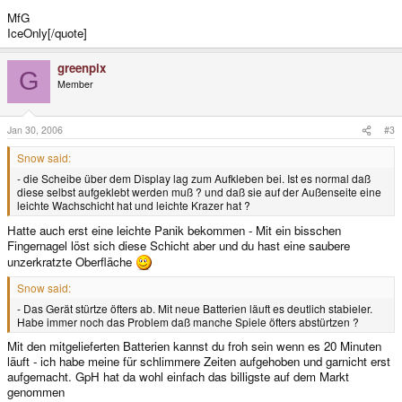
MfG
IceOnly[/quote]
greenpix
G
Member
Jan 30, 2006
#3
Snow said:
- die Scheibe über dem Display lag zum Aufkleben bei. Ist es normal daß
diese selbst aufgeklebt werden muß ? und daß sie auf der Außenseite eine
leichte Wachschicht hat und leichte Krazer hat ?
Hatte auch erst eine leichte Panik bekommen - Mit ein bisschen
Fingernagel löst sich diese Schicht aber und du hast eine saubere
unzerkratzte Oberfläche
Snow said:
- Das Gerät stürtze öfters ab. Mit neue Batterien läuft es deutlich stabieler.
Habe immer noch das Problem daß manche Spiele öfters abstürtzen ?
Mit den mitgelieferten Batterien kannst du froh sein wenn es 20 Minuten
läuft - ich habe meine für schlimmere Zeiten aufgehoben und garnicht erst
aufgemacht. GpH hat da wohl einfach das billigste auf dem Markt
genommen