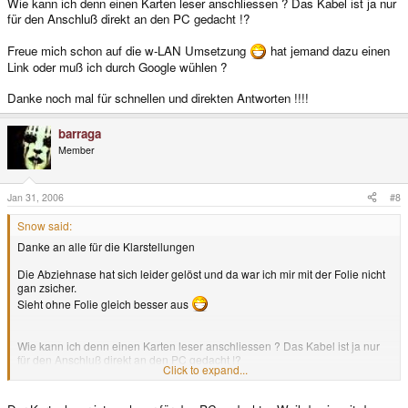
Wie kann ich denn einen Karten leser anschliessen ? Das Kabel ist ja nur
für den Anschluß direkt an den PC gedacht !?
Freue mich schon auf die w-LAN Umsetzung
hat jemand dazu einen
Link oder muß ich durch Google wühlen ?
Danke noch mal für schnellen und direkten Antworten !!!!
barraga
Member
Jan 31, 2006
#8
Snow said:
Danke an alle für die Klarstellungen
Die Abziehnase hat sich leider gelöst und da war ich mir mit der Folie nicht
gan zsicher.
Sieht ohne Folie gleich besser aus
Wie kann ich denn einen Karten leser anschliessen ? Das Kabel ist ja nur
für den Anschluß direkt an den PC gedacht !?
Click to expand...
Freue mich schon auf die w-LAN Umsetzung
hat jemand dazu einen
Link oder muß ich durch Google wühlen ?