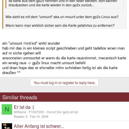
sd karte aus dem gp2x nehmen und in den leser stecken. dort sachen
draufpacken und die karte wieder in den gp2x zurück...
Wie sieht es mit dem "umount" aka un-mount unter dem gp2x Linux aus?
Wann kann man wirklich sicher sein die Karte gefahrlos zu entfernen?
ein "umount /mnt/sd" wirkt wunder
hab mir das in ein kleines script geschrieben und geht tadellos wnen man
auf nr siche rgehen will
ansonnsten unmountet er wenn du die karte rausnimmst, mecanisch karte
ein wneig raus -> gp2x linux macht umount befehl
und dnan hope das er shcneller mitm schrieben fertig ist als die karte
draußen ^^
You must log in or register to reply here.
Similar threads
Er ist da :(
N
N0Name
F100/F200 - Hurra! Der gp2x ist da!
Replies
9
Feb 14, 2006
Aller Anfang ist schwer...