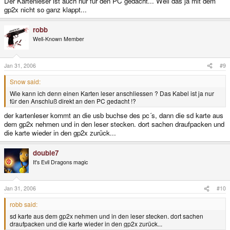
Der Kartenleser ist auch nur für den PC gedacht... Weil das ja mit dem
gp2x nicht so ganz klappt...
Danke noch mal für schnellen und direkten Antworten !!!!
robb
Well-Known Member
Jan 31, 2006
#9
Snow said:
Wie kann ich denn einen Karten leser anschliessen ? Das Kabel ist ja nur
für den Anschluß direkt an den PC gedacht !?
der kartenleser kommt an die usb buchse des pc´s, dann die sd karte aus
dem gp2x nehmen und in den leser stecken. dort sachen draufpacken und
die karte wieder in den gp2x zurück...
double7
It's Evil Dragons magic
Jan 31, 2006
#10
robb said:
sd karte aus dem gp2x nehmen und in den leser stecken. dort sachen
draufpacken und die karte wieder in den gp2x zurück...