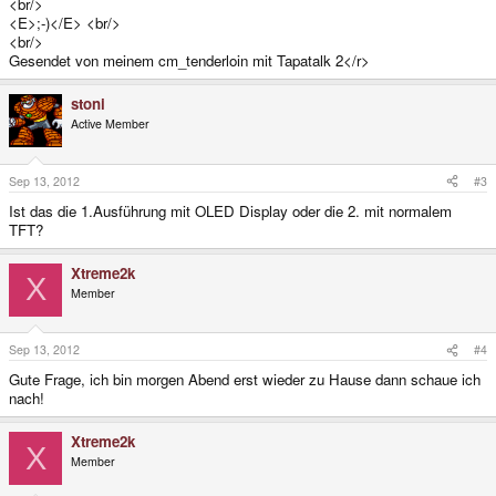
<br/>
<E>;-)</E> <br/>
<br/>
Gesendet von meinem cm_tenderloin mit Tapatalk 2</r>
stoni
Active Member
Sep 13, 2012
#3
Ist das die 1.Ausführung mit OLED Display oder die 2. mit normalem
TFT?
Xtreme2k
X
Member
Sep 13, 2012
#4
Gute Frage, ich bin morgen Abend erst wieder zu Hause dann schaue ich
nach!
Xtreme2k
X
Member