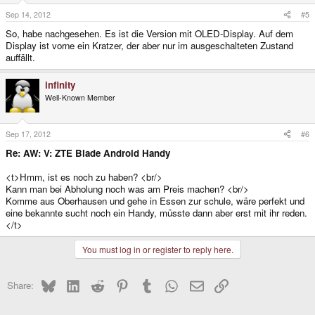
Sep 14, 2012
#5
So, habe nachgesehen. Es ist die Version mit OLED-Display. Auf dem
Display ist vorne ein Kratzer, der aber nur im ausgeschalteten Zustand
auffällt.
infinity
Well-Known Member
Sep 17, 2012
#6
Re: AW: V: ZTE Blade Android Handy
<t>Hmm, ist es noch zu haben? <br/>
Kann man bei Abholung noch was am Preis machen? <br/>
Komme aus Oberhausen und gehe in Essen zur schule, wäre perfekt und
eine bekannte sucht noch ein Handy, müsste dann aber erst mit ihr reden.
</t>
You must log in or register to reply here.
Bluesky
LinkedIn
Reddit
Pinterest
Tumblr
WhatsApp
Email
Link
Share: