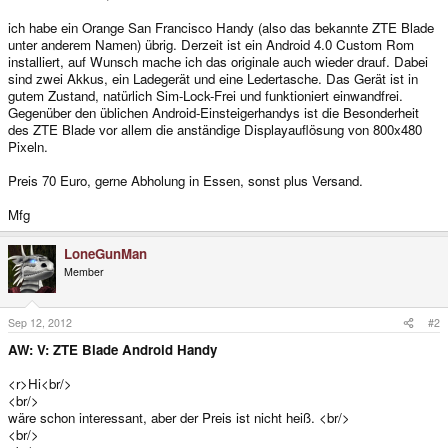
ich habe ein Orange San Francisco Handy (also das bekannte ZTE Blade
unter anderem Namen) übrig. Derzeit ist ein Android 4.0 Custom Rom
installiert, auf Wunsch mache ich das originale auch wieder drauf. Dabei
sind zwei Akkus, ein Ladegerät und eine Ledertasche. Das Gerät ist in
gutem Zustand, natürlich Sim-Lock-Frei und funktioniert einwandfrei.
Gegenüber den üblichen Android-Einsteigerhandys ist die Besonderheit
des ZTE Blade vor allem die anständige Displayauflösung von 800x480
Pixeln.
Preis 70 Euro, gerne Abholung in Essen, sonst plus Versand.
Mfg
LoneGunMan
Member
Sep 12, 2012
#2
AW: V: ZTE Blade Android Handy
<r>Hi<br/>
<br/>
wäre schon interessant, aber der Preis ist nicht heiß. <br/>
<br/>