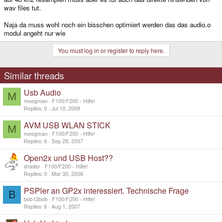
wav files tut.
Naja da muss wohl noch ein bisschen optimiert werden das das audio.o
modul angeht nur wie
You must log in or register to reply here.
Similar threads
Usb Audio
M
moogman
F100/F200 - Hilfe!
Replies
0
Jul 10, 2009
AVM USB WLAN STICK
M
moogman
F100/F200 - Hilfe!
Replies
6
Sep 28, 2007
Open2x und USB Host??
shader
F100/F200 - Hilfe!
Replies
0
Mar 30, 2006
PSPler an GP2x interessiert. Technische Frage
B
bob12bob
F100/F200 - Hilfe!
Replies
6
Aug 1, 2007