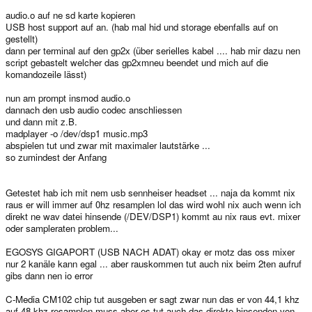
audio.o auf ne sd karte kopieren
USB host support auf an. (hab mal hid und storage ebenfalls auf on
gestellt)
dann per terminal auf den gp2x (über serielles kabel .... hab mir dazu nen
script gebastelt welcher das gp2xmneu beendet und mich auf die
komandozeile lässt)
nun am prompt insmod audio.o
dannach den usb audio codec anschliessen
und dann mit z.B.
madplayer -o /dev/dsp1 music.mp3
abspielen tut und zwar mit maximaler lautstärke ...
so zumindest der Anfang
Getestet hab ich mit nem usb sennheiser headset ... naja da kommt nix
raus er will immer auf 0hz resamplen lol das wird wohl nix auch wenn ich
direkt ne wav datei hinsende (/DEV/DSP1) kommt au nix raus evt. mixer
oder sampleraten problem...
EGOSYS GIGAPORT (USB NACH ADAT) okay er motz das oss mixer
nur 2 kanäle kann egal ... aber rauskommen tut auch nix beim 2ten aufruf
gibs dann nen io error
C-Media CM102 chip tut ausgeben er sagt zwar nun das er von 44,1 khz
auf 48 khz resamplen muss aber es tut auch das direkte hinsenden von