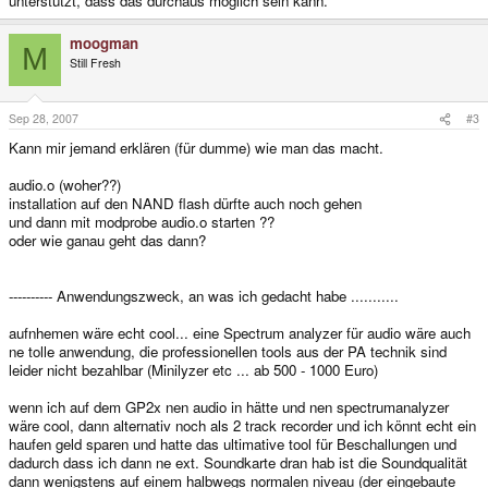
unterstützt, dass das durchaus möglich sein kann.
moogman
M
Still Fresh
Sep 28, 2007
#3
Kann mir jemand erklären (für dumme) wie man das macht.
audio.o (woher??)
installation auf den NAND flash dürfte auch noch gehen
und dann mit modprobe audio.o starten ??
oder wie ganau geht das dann?
---------- Anwendungszweck, an was ich gedacht habe ...........
aufnhemen wäre echt cool... eine Spectrum analyzer für audio wäre auch
ne tolle anwendung, die professionellen tools aus der PA technik sind
leider nicht bezahlbar (Minilyzer etc ... ab 500 - 1000 Euro)
wenn ich auf dem GP2x nen audio in hätte und nen spectrumanalyzer
wäre cool, dann alternativ noch als 2 track recorder und ich könnt echt ein
haufen geld sparen und hatte das ultimative tool für Beschallungen und
dadurch dass ich dann ne ext. Soundkarte dran hab ist die Soundqualität
dann wenigstens auf einem halbwegs normalen niveau (der eingebaute