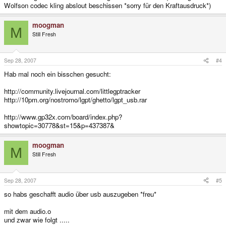
Wolfson codec kling abslout beschissen *sorry für den Kraftausdruck*)
moogman
M
Still Fresh
Sep 28, 2007
#4
Hab mal noch ein bisschen gesucht:
http://community.livejournal.com/littlegptracker
http://10pm.org/nostromo/lgpt/ghetto/lgpt_usb.rar
http://www.gp32x.com/board/index.php?
showtopic=30778&st=15&p=437387&
moogman
M
Still Fresh
Sep 28, 2007
#5
so habs geschafft audio über usb auszugeben *freu*
mit dem audio.o
und zwar wie folgt .....