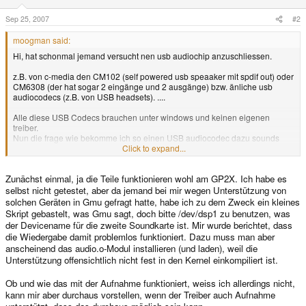
Sep 25, 2007
#2
moogman said:
Hi, hat schonmal jemand versucht nen usb audiochip anzuschliessen.
z.B. von c-media den CM102 (self powered usb speaaker mit spdif out) oder
CM6308 (der hat sogar 2 eingänge und 2 ausgänge) bzw. änliche usb
audiocodecs (z.B. von USB headsets). ....
Alle diese USB Codecs brauchen unter windows und keinen eigenen
treiber.
Nun die frage wie bekomme ich so einen USB audiocodec dazu sounds
abzuspielen bzw. aufzunehmen (als wav auf die SD card würde ja für den
Click to expand...
anfang reichen).
Zunächst einmal, ja die Teile funktionieren wohl am GP2X. Ich habe es
Ziel ist es sound über so einen chip aufzunehmen bzw. abzuspielen.
selbst nicht getestet, aber da jemand bei mir wegen Unterstützung von
Btw. zum testen hab ich den CM102 der hat nen SPDIF out und kann direkt
solchen Geräten in Gmu gefragt hatte, habe ich zu dem Zweck ein kleines
4 Ohm Lautsprecher treiben (gibts komplett für ca 5 Euro bei www.pollin.de
Skript gebastelt, was Gmu sagt, doch bitte /dev/dsp1 zu benutzen, was
best Nr. 721 123) ich hab die platine ausgebaut den rest entsorgt. die
der Devicename für die zweite Soundkarte ist. Mir wurde berichtet, dass
platine hat den IC als DIP und man kommt an alles ran, den SPDIF hab ich
die Wiedergabe damit problemlos funktioniert. Dazu muss man aber
mir abgegriffen der analogteil liegt brach da schlechter klang (alasing
anscheinend das audio.o-Modul installieren (und laden), weil die
rauschen)
Unterstützung offensichtlich nicht fest in den Kernel einkompiliert ist.
Und nen USB nach ADAT converter hab ich auch noch der ebenfalls keinen
eigenen Treiber braucht. (Beide IC´s laufen an USB1.1 Port)
Ob und wie das mit der Aufnahme funktioniert, weiss ich allerdings nicht,
kann mir aber durchaus vorstellen, wenn der Treiber auch Aufnahme