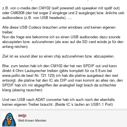
z.B. von c-media den CM102 (self powered usb speaaker mit spdif out)
oder CM6308 (der hat sogar 2 eingänge und 2 ausgänge) bzw. änliche usb
audiocodecs (z.B. von USB headsets). ....
Alle diese USB Codecs brauchen unter windows und keinen eigenen
treiber.
Nun die frage wie bekomme ich so einen USB audiocodec dazu sounds
abzuspielen bzw. aufzunehmen (als wav auf die SD card würde ja für den
anfang reichen).
Ziel ist es sound über so einen chip aufzunehmen bzw. abzuspielen.
Btw. zum testen hab ich den CM102 der hat nen SPDIF out und kann
direkt 4 Ohm Lautsprecher treiben (gibts komplett für ca 5 Euro bei
www.pollin.de best Nr. 721 123) ich hab die platine ausgebaut den rest
entsorgt. die platine hat den IC als DIP und man kommt an alles ran, den
SPDIF hab ich mir abgegriffen der analogteil liegt brach da schlechter
klang (alasing rauschen)
Und nen USB nach ADAT converter hab ich auch noch der ebenfalls
keinen eigenen Treiber braucht. (Beide IC´s laufen an USB1.1 Port)
wejp
Well-Known Member