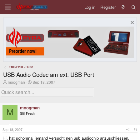
Log in
Register
F100/F200 - Hilfe!
USB Audio Codec am ext. USB Port
T
S
moogman
Sep 18, 2007
h
t
r
a
e
r
a
t
d
d
moogman
s
a
M
Still Fresh
t
t
a
e
r
t
Sep 18, 2007
#1
e
Hi, hat schonmal jemand versucht nen usb audiochip anzuschliessen.
r