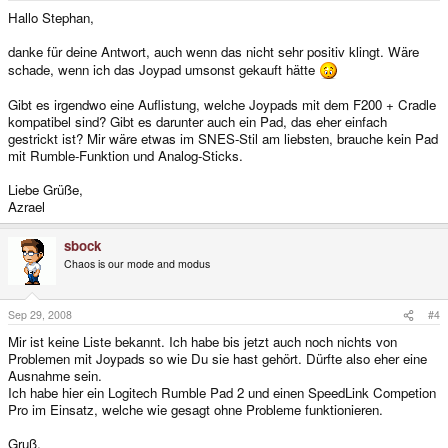
Hallo Stephan,
danke für deine Antwort, auch wenn das nicht sehr positiv klingt. Wäre
schade, wenn ich das Joypad umsonst gekauft hätte
Gibt es irgendwo eine Auflistung, welche Joypads mit dem F200 + Cradle
kompatibel sind? Gibt es darunter auch ein Pad, das eher einfach
gestrickt ist? Mir wäre etwas im SNES-Stil am liebsten, brauche kein Pad
mit Rumble-Funktion und Analog-Sticks.
Liebe Grüße,
Azrael
sbock
Chaos is our mode and modus
Sep 29, 2008
#4
Mir ist keine Liste bekannt. Ich habe bis jetzt auch noch nichts von
Problemen mit Joypads so wie Du sie hast gehört. Dürfte also eher eine
Ausnahme sein.
Ich habe hier ein Logitech Rumble Pad 2 und einen SpeedLink Competion
Pro im Einsatz, welche wie gesagt ohne Probleme funktionieren.
Gruß,