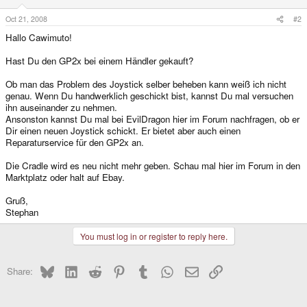
Oct 21, 2008
#2
Hallo Cawimuto!
Hast Du den GP2x bei einem Händler gekauft?
Ob man das Problem des Joystick selber beheben kann weiß ich nicht
genau. Wenn Du handwerklich geschickt bist, kannst Du mal versuchen
ihn auseinander zu nehmen.
Ansonston kannst Du mal bei EvilDragon hier im Forum nachfragen, ob er
Dir einen neuen Joystick schickt. Er bietet aber auch einen
Reparaturservice für den GP2x an.
Die Cradle wird es neu nicht mehr geben. Schau mal hier im Forum in den
Marktplatz oder halt auf Ebay.
Gruß,
Stephan
You must log in or register to reply here.
Bluesky
LinkedIn
Reddit
Pinterest
Tumblr
WhatsApp
Email
Link
Share: