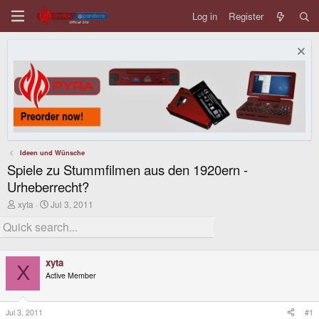
Log in
Register
Ideen und Wünsche
Spiele zu Stummfilmen aus den 1920ern -
Urheberrecht?
T
S
xyta
Jul 3, 2011
h
t
r
a
e
r
a
t
d
d
xyta
s
a
X
Active Member
t
t
a
e
r
t
Jul 3, 2011
#1