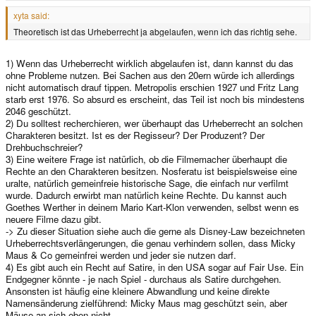
xyta said:
Theoretisch ist das Urheberrecht ja abgelaufen, wenn ich das richtig sehe.
1) Wenn das Urheberrecht wirklich abgelaufen ist, dann kannst du das
ohne Probleme nutzen. Bei Sachen aus den 20ern würde ich allerdings
nicht automatisch drauf tippen. Metropolis erschien 1927 und Fritz Lang
starb erst 1976. So absurd es erscheint, das Teil ist noch bis mindestens
2046 geschützt.
2) Du solltest recherchieren, wer überhaupt das Urheberrecht an solchen
Charakteren besitzt. Ist es der Regisseur? Der Produzent? Der
Drehbuchschreier?
3) Eine weitere Frage ist natürlich, ob die Filmemacher überhaupt die
Rechte an den Charakteren besitzen. Nosferatu ist beispielsweise eine
uralte, natürlich gemeinfreie historische Sage, die einfach nur verfilmt
wurde. Dadurch erwirbt man natürlich keine Rechte. Du kannst auch
Goethes Werther in deinem Mario Kart-Klon verwenden, selbst wenn es
neuere Filme dazu gibt.
-> Zu dieser Situation siehe auch die gerne als Disney-Law bezeichneten
Urheberrechtsverlängerungen, die genau verhindern sollen, dass Micky
Maus & Co gemeinfrei werden und jeder sie nutzen darf.
4) Es gibt auch ein Recht auf Satire, in den USA sogar auf Fair Use. Ein
Endgegner könnte - je nach Spiel - durchaus als Satire durchgehen.
Ansonsten ist häufig eine kleinere Abwandlung und keine direkte
Namensänderung zielführend: Micky Maus mag geschützt sein, aber
Mäuse an sich eben nicht.