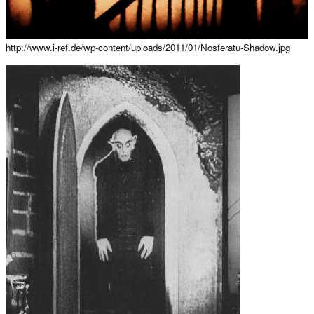
http://www.i-ref.de/wp-content/uploads/2011/01/Nosferatu-Shadow.jpg