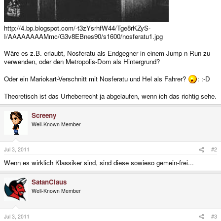
http://4.bp.blogspot.com/-t3zYsrhfW44/Tge8rKZyS-
I/AAAAAAAAMmc/G3v8EBnes90/s1600/nosferatu1.jpg
Wäre es z.B. erlaubt, Nosferatu als Endgegner in einem Jump n Run zu
verwenden, oder den Metropolis-Dom als Hintergrund?
Oder ein Mariokart-Verschnitt mit Nosferatu und Hel als Fahrer?
: :-D
Theoretisch ist das Urheberrecht ja abgelaufen, wenn ich das richtig sehe.
Screeny
Well-Known Member
Jul 3, 2011
#2
Wenn es wirklich Klassiker sind, sind diese sowieso gemein-frei...
SatanClaus
Well-Known Member
Jul 3, 2011
#3