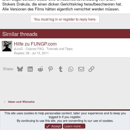
Stokers Drakula, die einen dicken Gerichtskrieg heraufbeschworen hat.
Alle Versionen des Films hätten eigentlich vernichtet werden müssen.
You must log in or register to reply here.
Similar threads
Hilfe zu FUNGP.com
zLouD
Caanoo FAQ - Tutorials und Tipps
Replies
38
Jul 13, 2011
Bluesky
LinkedIn
Reddit
Pinterest
Tumblr
WhatsApp
Email
Link
Share:
Ideen und Wünsche
DragonBox Pyra
English (US)
This site uses cookies to help personalise content, tailor your experience and to keep you
logged in if you register.
Contact us
Terms and rules
Privacy policy
Help
Home
By continuing to use this site, you are consenting to our use of cookies.
Accept
Learn more…
®
Community platform by XenForo
© 2010-2026 XenForo Ltd.
|
Certain add-on by SyTry.