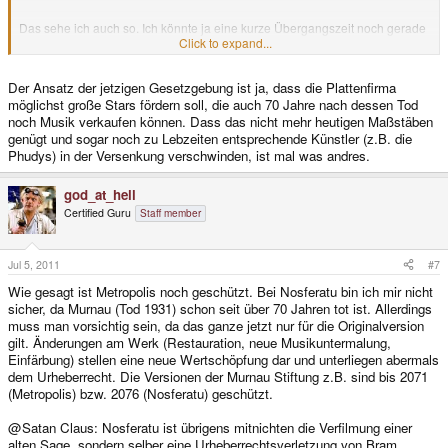
Das sehe ich auch so. Ich könnte ja eine kurze Übergangszeit noch gerade
verstehen, damit arme Witwen und die hungernden Kinder nicht sofort in
Click to expand...
bitterste Armut gestoßen werden. Hier würden aber 5 oder maximal 10
Jahre reichen. Alles andere ist zu viel - vor allem da das Urheberrecht ja
Der Ansatz der jetzigen Gesetzgebung ist ja, dass die Plattenfirma
geschaffen wurde, um dem Künstler ein Auskommen mit seiner Kunst zu
ermöglichen, damit er neue Kunstwerke schaffen kann. Tote können das
möglichst große Stars fördern soll, die auch 70 Jahre nach dessen Tod
nicht.
noch Musik verkaufen können. Dass das nicht mehr heutigen Maßstäben
genügt und sogar noch zu Lebzeiten entsprechende Künstler (z.B. die
Phudys) in der Versenkung verschwinden, ist mal was andres.
god_at_hell
Certified Guru
Staff member
Jul 5, 2011
#7
Wie gesagt ist Metropolis noch geschützt. Bei Nosferatu bin ich mir nicht
sicher, da Murnau (Tod 1931) schon seit über 70 Jahren tot ist. Allerdings
muss man vorsichtig sein, da das ganze jetzt nur für die Originalversion
gilt. Änderungen am Werk (Restauration, neue Musikuntermalung,
Einfärbung) stellen eine neue Wertschöpfung dar und unterliegen abermals
dem Urheberrecht. Die Versionen der Murnau Stiftung z.B. sind bis 2071
(Metropolis) bzw. 2076 (Nosferatu) geschützt.
@Satan Claus: Nosferatu ist übrigens mitnichten die Verfilmung einer
alten Sage, sondern selber eine Urheberrechtsverletzung von Bram