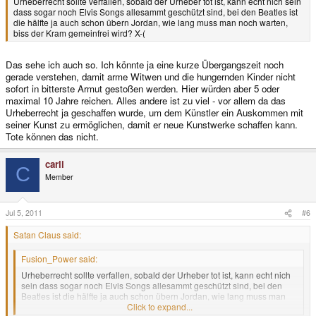
Urheberrecht sollte verfallen, sobald der Urheber tot ist, kann echt nich sein
dass sogar noch Elvis Songs allesammt geschützt sind, bei den Beatles ist
die hälfte ja auch schon übern Jordan, wie lang muss man noch warten,
biss der Kram gemeinfrei wird? X-(
Das sehe ich auch so. Ich könnte ja eine kurze Übergangszeit noch
gerade verstehen, damit arme Witwen und die hungernden Kinder nicht
sofort in bitterste Armut gestoßen werden. Hier würden aber 5 oder
maximal 10 Jahre reichen. Alles andere ist zu viel - vor allem da das
Urheberrecht ja geschaffen wurde, um dem Künstler ein Auskommen mit
seiner Kunst zu ermöglichen, damit er neue Kunstwerke schaffen kann.
Tote können das nicht.
carli
C
Member
Jul 5, 2011
#6
Satan Claus said:
Fusion_Power said:
Urheberrecht sollte verfallen, sobald der Urheber tot ist, kann echt nich
sein dass sogar noch Elvis Songs allesammt geschützt sind, bei den
Beatles ist die hälfte ja auch schon übern Jordan, wie lang muss man
noch warten, biss der Kram gemeinfrei wird? X-(
Click to expand...