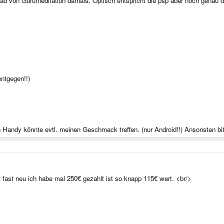
read von Gurumeditation damals. Optisch entspricht die psp aber noch genau
ntgegen!!)
 Handy könnte evtl. meinen Geschmack treffen. (nur Android!!) Ansonsten bit
 fast neu ich habe mal 250€ gezahlt ist so knapp 115€ wert. <br/>