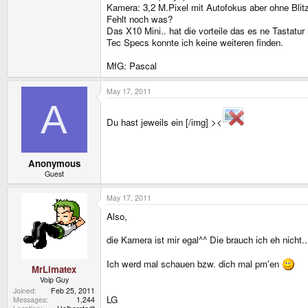
Kamera: 3,2 M.Pixel mit Autofokus aber ohne Blit
Fehlt noch was?
Das X10 Mini.. hat die vorteile das es ne Tastatu
Tec Specs konnte ich keine weiteren finden.
MfG: Pascal
May 17, 2011
A
Du hast jeweils ein [/img] ><
Anonymous
Guest
May 17, 2011
Also,
die Kamera ist mir egal^^ Die brauch ich eh nicht..
Ich werd mal schauen bzw. dich mal pm'en
MrLimatex
Voip Guy
Joined
Feb 25, 2011
LG
Messages
1,244