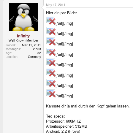
May 17, 2011
Hier ein par Bilder
[/url][/img]
[/url][/img]
infinity
Well-Known Member
[/url][/img]
Joined
Mar 11, 2011
Messages
2,533
Age
32
[/url][/img]
Location
Germany
[/url][/img]
[/url][/img]
[/url][/img]
[/url][/img]
Kannste dir ja mal durch den Kopf gehen lassen.
Tec specs:
Prozessor: 600MHZ
Arbeitsspeicher: 512MB
Android: 2.2 (Froyo)