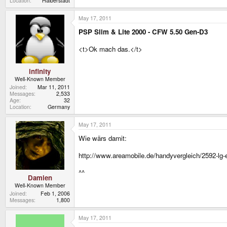
Location
Halberstadt
May 17, 2011
PSP Slim & Lite 2000 - CFW 5.50 Gen-D3
<t>Ok mach das.</t>
infinity
Well-Known Member
Joined
Mar 11, 2011
Messages
2,533
Age
32
Location
Germany
May 17, 2011
Wie wärs damit:
http://www.areamobile.de/handyvergleich/2592-lg-e
^^
Damien
Well-Known Member
Joined
Feb 1, 2006
Messages
1,800
May 17, 2011