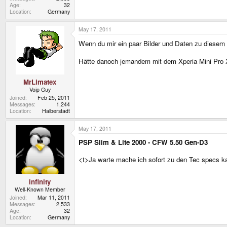
Age
32
Location
Germany
May 17, 2011
Wenn du mir ein paar Bilder und Daten zu diesem
Hätte danoch jemandem mit dem Xperia Mini Pro X
MrLimatex
Voip Guy
Joined
Feb 25, 2011
Messages
1,244
Location
Halberstadt
May 17, 2011
PSP Slim & Lite 2000 - CFW 5.50 Gen-D3
<t>Ja warte mache ich sofort zu den Tec specs kan
infinity
Well-Known Member
Joined
Mar 11, 2011
Messages
2,533
Age
32
Location
Germany