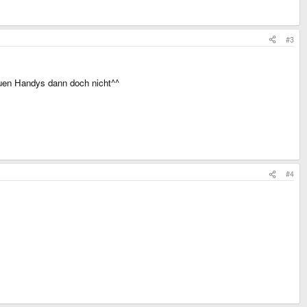
#3
euen Handys dann doch nicht^^
#4