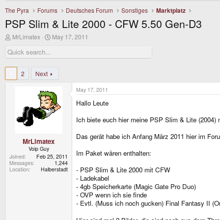
The Pyra
Forums
Deutsches Forum
Sonstiges
Marktplatz
PSP Slim & Lite 2000 - CFW 5.50 Gen-D3
T
S
MrLimatex
May 17, 2011
h
t
r
a
e
r
a
t
d
d
1
2
Next
s
a
t
t
May 17, 2011
a
e
r
Hallo Leute
t
e
Ich biete euch hier meine PSP Slim & Lite (2004
r
Das gerät habe ich Anfang März 2011 hier im Forum
MrLimatex
Voip Guy
Im Paket wären enthalten:
Joined
Feb 25, 2011
Messages
1,244
- PSP Slim & Lite 2000 mit CFW
Location
Halberstadt
- Ladekabel
- 4gb Speicherkarte (Magic Gate Pro Duo)
- OVP wenn ich sie finde
- Evtl. (Muss ich noch gucken) Final Fantasy II (Or