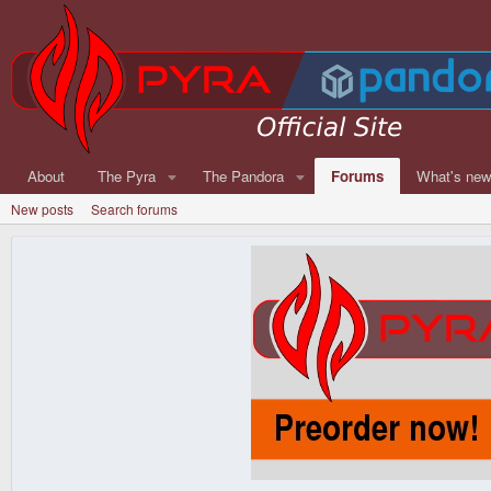
About
The Pyra
The Pandora
Forums
What's ne
New posts
Search forums