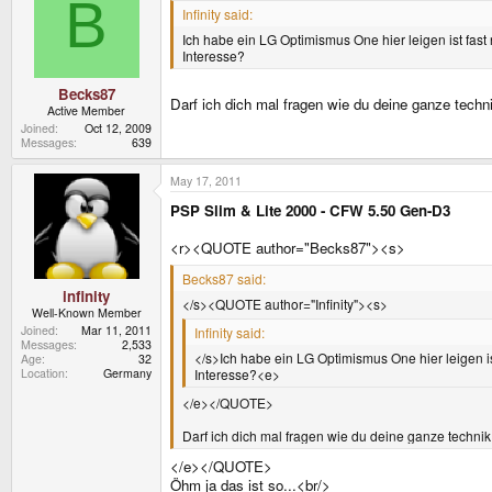
B
Infinity said:
Ich habe ein LG Optimismus One hier leigen ist fast
Interesse?
Becks87
Darf ich dich mal fragen wie du deine ganze techni
Active Member
Joined
Oct 12, 2009
Messages
639
May 17, 2011
PSP Slim & Lite 2000 - CFW 5.50 Gen-D3
<r><QUOTE author="Becks87"><s>
Becks87 said:
infinity
</s><QUOTE author="Infinity"><s>
Well-Known Member
Joined
Mar 11, 2011
Infinity said:
Messages
2,533
</s>Ich habe ein LG Optimismus One hier leigen is
Age
32
Location
Germany
Interesse?<e>
</e></QUOTE>
Darf ich dich mal fragen wie du deine ganze technik
</e></QUOTE>
Öhm ja das ist so...<br/>