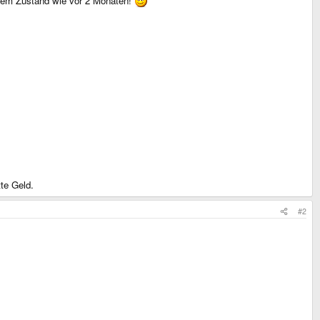
 dem Zustand wie vor 2 Monaten!
te Geld.
#2