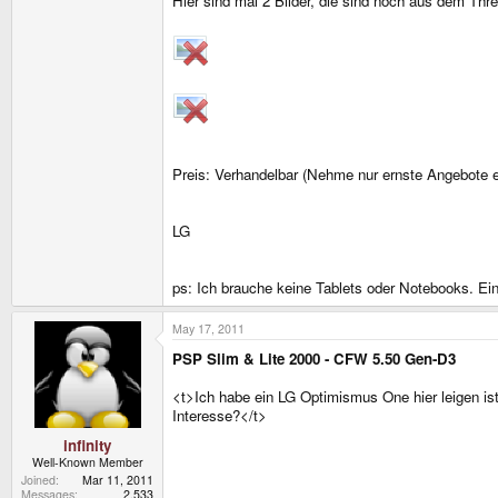
Hier sind mal 2 Bilder, die sind noch aus dem Th
Preis: Verhandelbar (Nehme nur ernste Angebote e
LG
ps: Ich brauche keine Tablets oder Notebooks. Ein
May 17, 2011
PSP Slim & Lite 2000 - CFW 5.50 Gen-D3
<t>Ich habe ein LG Optimismus One hier leigen ist
Interesse?</t>
infinity
Well-Known Member
Joined
Mar 11, 2011
Messages
2,533