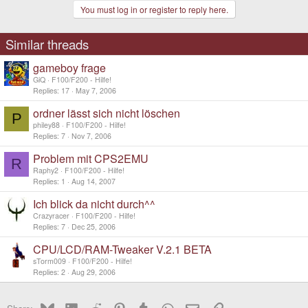
You must log in or register to reply here.
Similar threads
gameboy frage
GiQ
F100/F200 - Hilfe!
Replies
17
May 7, 2006
ordner lässt sich nicht löschen
P
philey88
F100/F200 - Hilfe!
Replies
7
Nov 7, 2006
Problem mit CPS2EMU
R
Raphy2
F100/F200 - Hilfe!
Replies
1
Aug 14, 2007
Ich blick da nicht durch^^
Crazyracer
F100/F200 - Hilfe!
Replies
7
Dec 25, 2006
CPU/LCD/RAM-Tweaker V.2.1 BETA
sTorm009
F100/F200 - Hilfe!
Replies
2
Aug 29, 2006
Bluesky
LinkedIn
Reddit
Pinterest
Tumblr
WhatsApp
Email
Link