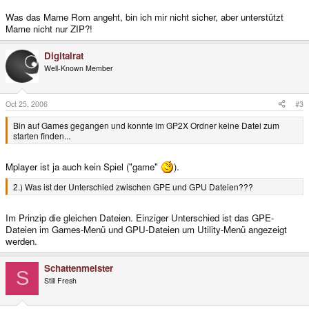
Was das Mame Rom angeht, bin ich mir nicht sicher, aber unterstützt
Mame nicht nur ZIP?!
Digitalrat
Well-Known Member
Oct 25, 2006
#3
Bin auf Games gegangen und konnte im GP2X Ordner keine Datei zum
starten finden...
Mplayer ist ja auch kein Spiel ("game"
).
2.) Was ist der Unterschied zwischen GPE und GPU Dateien???
Im Prinzip die gleichen Dateien. Einziger Unterschied ist das GPE-
Dateien im Games-Menü und GPU-Dateien um Utility-Menü angezeigt
werden.
Schattenmeister
S
Still Fresh