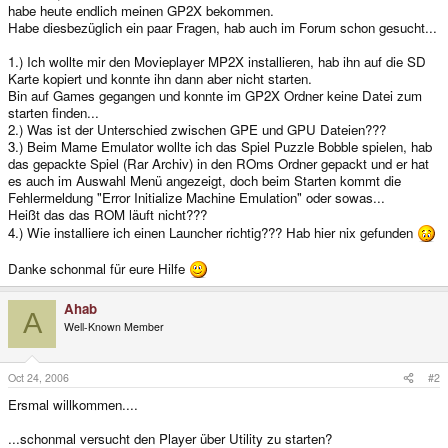
habe heute endlich meinen GP2X bekommen.
Habe diesbezüglich ein paar Fragen, hab auch im Forum schon gesucht...
1.) Ich wollte mir den Movieplayer MP2X installieren, hab ihn auf die SD
Karte kopiert und konnte ihn dann aber nicht starten.
Bin auf Games gegangen und konnte im GP2X Ordner keine Datei zum
starten finden...
2.) Was ist der Unterschied zwischen GPE und GPU Dateien???
3.) Beim Mame Emulator wollte ich das Spiel Puzzle Bobble spielen, hab
das gepackte Spiel (Rar Archiv) in den ROms Ordner gepackt und er hat
es auch im Auswahl Menü angezeigt, doch beim Starten kommt die
Fehlermeldung "Error Initialize Machine Emulation" oder sowas...
Heißt das das ROM läuft nicht???
4.) Wie installiere ich einen Launcher richtig??? Hab hier nix gefunden
Danke schonmal für eure Hilfe
Ahab
A
Well-Known Member
Oct 24, 2006
#2
Ersmal willkommen....
...schonmal versucht den Player über Utility zu starten?