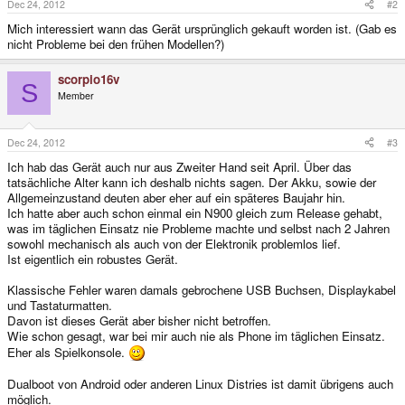
Dec 24, 2012
#2
Mich interessiert wann das Gerät ursprünglich gekauft worden ist. (Gab es
nicht Probleme bei den frühen Modellen?)
scorpio16v
S
Member
Dec 24, 2012
#3
Ich hab das Gerät auch nur aus Zweiter Hand seit April. Über das
tatsächliche Alter kann ich deshalb nichts sagen. Der Akku, sowie der
Allgemeinzustand deuten aber eher auf ein späteres Baujahr hin.
Ich hatte aber auch schon einmal ein N900 gleich zum Release gehabt,
was im täglichen Einsatz nie Probleme machte und selbst nach 2 Jahren
sowohl mechanisch als auch von der Elektronik problemlos lief.
Ist eigentlich ein robustes Gerät.
Klassische Fehler waren damals gebrochene USB Buchsen, Displaykabel
und Tastaturmatten.
Davon ist dieses Gerät aber bisher nicht betroffen.
Wie schon gesagt, war bei mir auch nie als Phone im täglichen Einsatz.
Eher als Spielkonsole.
Dualboot von Android oder anderen Linux Distries ist damit übrigens auch
möglich.