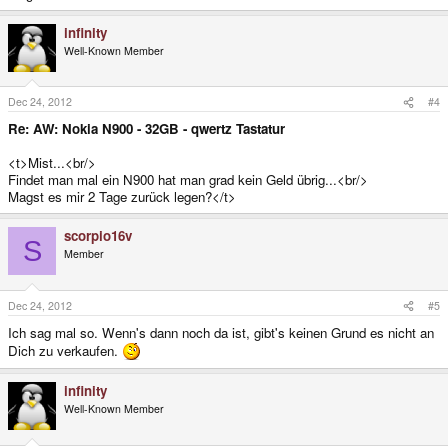
infinity
Well-Known Member
Dec 24, 2012
#4
Re: AW: Nokia N900 - 32GB - qwertz Tastatur
<t>Mist...<br/>
Findet man mal ein N900 hat man grad kein Geld übrig...<br/>
Magst es mir 2 Tage zurück legen?</t>
scorpio16v
S
Member
Dec 24, 2012
#5
Ich sag mal so. Wenn's dann noch da ist, gibt's keinen Grund es nicht an
Dich zu verkaufen.
infinity
Well-Known Member