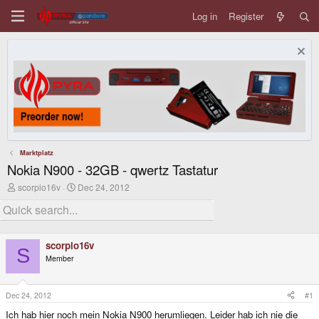
Log in
Register
Marktplatz
Nokia N900 - 32GB - qwertz Tastatur
T
S
scorpio16v
Dec 24, 2012
h
t
r
a
e
r
a
t
d
d
scorpio16v
s
a
S
Member
t
t
a
e
r
t
Dec 24, 2012
#1
e
Ich hab hier noch mein Nokia N900 herumliegen. Leider hab ich nie die
r