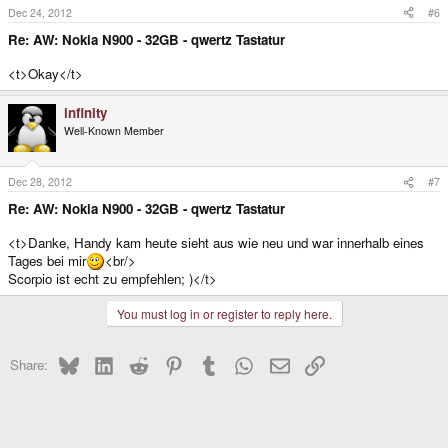
Dec 24, 2012
#6
Re: AW: Nokia N900 - 32GB - qwertz Tastatur
<t>Okay</t>
infinity
Well-Known Member
Dec 28, 2012
#7
Re: AW: Nokia N900 - 32GB - qwertz Tastatur
<t>Danke, Handy kam heute sieht aus wie neu und war innerhalb eines
Tages bei mir
<br/>
Scorpio ist echt zu empfehlen; )</t>
You must log in or register to reply here.
Bluesky
LinkedIn
Reddit
Pinterest
Tumblr
WhatsApp
Email
Link
Share: