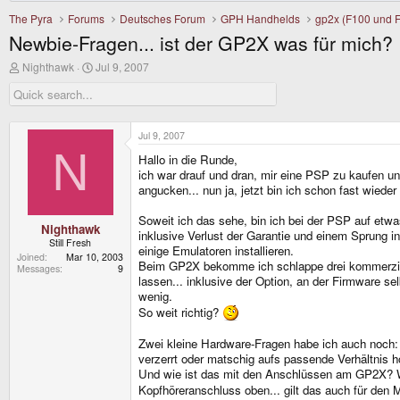
The Pyra
Forums
Deutsches Forum
GPH Handhelds
gp2x (F100 und 
Newbie-Fragen... ist der GP2X was für mich?
T
S
Nighthawk
Jul 9, 2007
h
t
r
a
e
r
a
t
d
d
Jul 9, 2007
s
a
N
Hallo in die Runde,
t
t
a
e
ich war drauf und dran, mir eine PSP zu kaufen un
r
angucken... nun ja, jetzt bin ich schon fast wied
t
e
Soweit ich das sehe, bin ich bei der PSP auf etwa
r
Nighthawk
inklusive Verlust der Garantie und einem Sprung i
Still Fresh
einige Emulatoren installieren.
Joined
Mar 10, 2003
Beim GP2X bekomme ich schlappe drei kommerzielle
Messages
9
lassen... inklusive der Option, an der Firmware 
wenig.
So weit richtig?
Zwei kleine Hardware-Fragen habe ich auch noch: 
verzerrt oder matschig aufs passende Verhältnis h
Und wie ist das mit den Anschlüssen am GP2X? Wenn
Kopfhöreranschluss oben... gilt das auch für den 