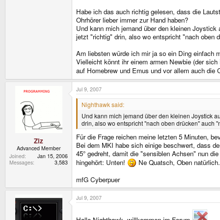
Habe ich das auch richtig gelesen, dass die Lautst
Ohrhörer lieber immer zur Hand haben?
Und kann mich jemand über den kleinen Joystick a
jetzt "richtig" drin, also wo entspricht "nach oben
Am liebsten würde ich mir ja so ein Ding einfach ma
Vielleicht könnt ihr einem armen Newbie (der sich 
auf Homebrew und Emus und vor allem auch die C
Jul 9, 2007
Nighthawk said:
Und kann mich jemand über den kleinen Joystick aufk
drin, also wo entspricht "nach oben drücken" auch "
Für die Frage reichen meine letzten 5 Minuten, be
Ziz
Bei dem MKI habe sich einige beschwert, dass der
Advanced Member
45° gedreht, damit die "sensiblen Achsen" nun die
Joined
Jan 15, 2006
hingehört: Unten!
Ne Quatsch, Oben natürlich..
Messages
3,583
mfG Cyberpuer
Jul 9, 2007
Hallo Nighthawk, willkommen im Forum