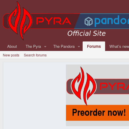
About
The Pyra
The Pandora
Forums
What's ne
New posts
Search forums