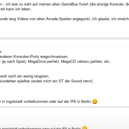
 - ich war zu sehr auf meinen alten GameBoy fixiert (die einzige Konsole, di
eit kann ich leben.
unde lang Videos von alten Arcade-Spielen angeguckt, ich glaube, ich streich
r.
 anderen Konsolen-Ports wegschmeissen.
(je nach Spiel), MegaDrive perfekt, MegaCD nahezu perfekt, etc.
 weil noch ein wenig langsam.
nderbar spielbar (wobei mich am ST der Sound nervt).
 in Ingolstadt vorbeikommen oder auf der IFA in Berlin
n Ingolstadt vorbeikommen oder auf der IFA in Berlin