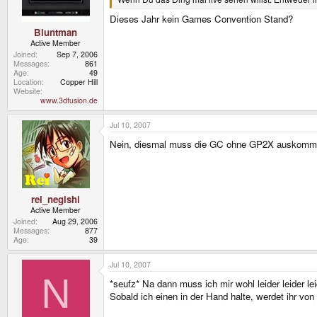
Dieses Jahr kein Games Convention Stand?
Bluntman
Active Member
Joined
Sep 7, 2006
Messages
861
Age
49
Location
Copper Hill
Website
www.3dfusion.de
Jul 10, 2007
Nein, diesmal muss die GC ohne GP2X auskomm
rei_negishi
Active Member
Joined
Aug 29, 2006
Messages
877
Age
39
Jul 10, 2007
N
*seufz* Na dann muss ich mir wohl leider leider le
Sobald ich einen in der Hand halte, werdet ihr von