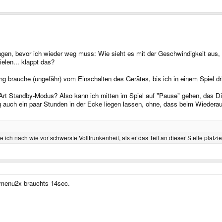
en, bevor ich wieder weg muss: Wie sieht es mit der Geschwindigkeit aus, ka
ielen... klappt das?
ang brauche (ungefähr) vom Einschalten des Gerätes, bis ich in einem Spiel d
 Art Standby-Modus? Also kann ich mitten im Spiel auf "Pause" gehen, das Di
g auch ein paar Stunden in der Ecke liegen lassen, ohne, dass beim Wiederau
ich nach wie vor schwerste Volltrunkenheit, als er das Teil an dieser Stelle platzie
 Gmenu2x brauchts 14sec.