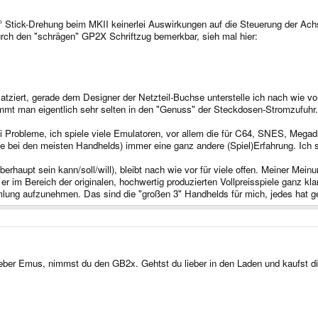
5° Stick-Drehung beim MKII keinerlei Auswirkungen auf die Steuerung der Achs
urch den "schrägen" GP2X Schriftzug bemerkbar, sieh mal hier:
atziert, gerade dem Designer der Netzteil-Buchse unterstelle ich nach wie vor 
ommt man eigentlich sehr selten in den "Genuss" der Steckdosen-Stromzufuhr.
lei Probleme, ich spiele viele Emulatoren, vor allem die für C64, SNES, Meg
ie bei den meisten Handhelds) immer eine ganz andere (Spiel)Erfahrung. Ich 
erhaupt sein kann/soll/will), bleibt nach wie vor für viele offen. Meiner Mein
bt er im Bereich der originalen, hochwertig produzierten Vollpreisspiele ganz 
g aufzunehmen. Das sind die "großen 3" Handhelds für mich, jedes hat genu
lieber Emus, nimmst du den GB2x. Gehtst du lieber in den Laden und kaufst d