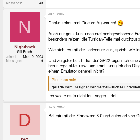
Messages
43
Jul 9, 2007
N
Danke schon mal für eure Antworten!
Auch nur ganz kurz noch drei nachgeschobene Frag
besonders reizen, die Turrican-Teile mal durchzusp
Nighthawk
Wie sieht es mit der Ladedauer aus, sprich, wie l
Still Fresh
Joined
Mar 10, 2003
Und zu guter Letzt - hat der GP2X eigentlich eine
Messages
9
heruntergetaktet usw. und somit kann ich das Din
einem Emulator generell nicht?
Bluntman said:
gerade dem Designer der Netzteil-Buchse unterstelle 
Ich wollte es ja nicht laut sagen... :lol:
Jul 9, 2007
D
Bei mir mit der Firmeware 3.0 und autostart von
D²O