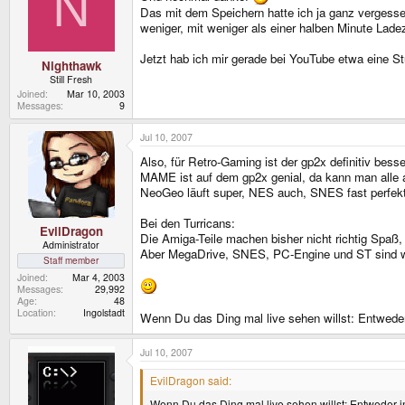
N
Das mit dem Speichern hatte ich ja ganz vergessen
weniger, mit weniger als einer halben Minute Ladez
Jetzt hab ich mir gerade bei YouTube etwa eine St
Nighthawk
Still Fresh
Joined
Mar 10, 2003
Messages
9
Jul 10, 2007
Also, für Retro-Gaming ist der gp2x definitiv besse
MAME ist auf dem gp2x genial, da kann man alle
NeoGeo läuft super, NES auch, SNES fast perfekt 
Bei den Turricans:
EvilDragon
Die Amiga-Teile machen bisher nicht richtig Spaß,
Administrator
Aber MegaDrive, SNES, PC-Engine und ST sind wu
Staff member
Joined
Mar 4, 2003
Messages
29,992
Age
48
Location
Ingolstadt
Wenn Du das Ding mal live sehen willst: Entweder
Jul 10, 2007
EvilDragon said:
Wenn Du das Ding mal live sehen willst: Entweder i