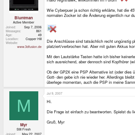
Wie Cyberpuer ja schon richtig erklärte, hat die 4
normalen Zocker ist die Änderung eigentlich nur d
Bluntman
Active Member
Joined
Sep 7, 2006
Messages
861
Age
49
Location
Copper Hill
Die Anschlüsse sind tatsächlich recht ungünstig pl
Website
platziert/verbrochen hat. Aber mit guten Akkus k
www.3dfusion.de
Mit den Lautstärke Tasten hatte ich bisher keiner
sich ausreichend, aber dennoch sind Kopfhörer (w
Ob der GP2X eine PSP Alternative ist (oder dies üb
Gott- den gebe ich nie wieder her. Allerdings blei
überlege momentan, auch die PSP in meine Sammlun
Jul 9, 2007
M
Hi.
Die Frage ist einfach zu beantworten. Spielst du 
Gruß, Myr
Myr
Still Fresh
Joined
May 22, 2007