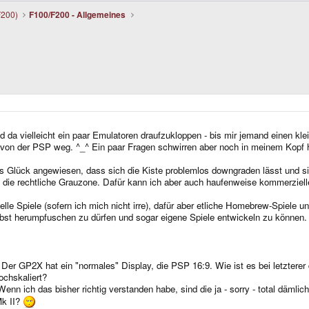
F200)
F100/F200 - Allgemeines
d da vielleicht ein paar Emulatoren draufzukloppen - bis mir jemand einen kl
er von der PSP weg. ^_^ Ein paar Fragen schwirren aber noch in meinem Kopf 
s Glück angewiesen, dass sich die Kiste problemlos downgraden lässt und sich
n die rechtliche Grauzone. Dafür kann ich aber auch haufenweise kommerzielle 
 Spiele (sofern ich mich nicht irre), dafür aber etliche Homebrew-Spiele un
selbst herumpfuschen zu dürfen und sogar eigene Spiele entwickeln zu können
Der GP2X hat ein "normales" Display, die PSP 16:9. Wie ist es bei letzterer
ochskaliert?
 ich das bisher richtig verstanden habe, sind die ja - sorry - total dämlich 
Mk II?