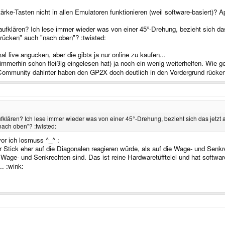
ärke-Tasten nicht in allen Emulatoren funktionieren (weil software-basiert)? A
ufklären? Ich lese immer wieder was von einer 45°-Drehung, bezieht sich das
 drücken" auch "nach oben"? :twisted:
l live angucken, aber die gibts ja nur online zu kaufen...
immerhin schon fleißig eingelesen hat) ja noch ein wenig weiterhelfen. Wie ge
ommunity dahinter haben den GP2X doch deutlich in den Vordergrund rücke
lären? Ich lese immer wieder was von einer 45°-Drehung, bezieht sich das jetzt auf 
nach oben"? :twisted:
vor ich losmuss ^_^ :
 Stick eher auf die Diagonalen reagieren würde, als auf die Wage- und Senk
 Wage- und Senkrechten sind. Das ist reine Hardwaretüfftelei und hat softwa
. :wink: