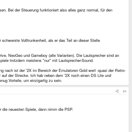
en. Bei der Steuerung funktioniert also alles ganz normal, für den
schwerste Volltrunkenheit, als er das Teil an dieser Stelle
adrive, NeoGeo und Gameboy (alle Varianten). Die Lautsprecher sind an
spiele trotzdem meistens "nur" mit Lautsprecher-Sound.
ung nach ist der '2X im Bereich der Emulatoren Gold wert -quasi der Retro-
klar auf der Strecke. Ich hab neben dem '2X noch einen DS Lite und
g Vorteile, um einzigartig zu sein.
#4
ir die neuesten Spiele, dann nimm die PSP.