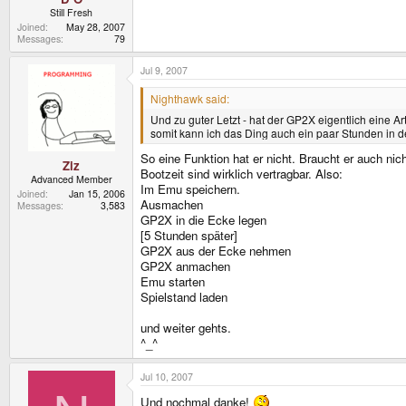
Still Fresh
Joined
May 28, 2007
Messages
79
Jul 9, 2007
Nighthawk said:
Und zu guter Letzt - hat der GP2X eigentlich eine A
somit kann ich das Ding auch ein paar Stunden in d
So eine Funktion hat er nicht. Braucht er auch n
Ziz
Bootzeit sind wirklich vertragbar. Also:
Advanced Member
Im Emu speichern.
Joined
Jan 15, 2006
Ausmachen
Messages
3,583
GP2X in die Ecke legen
[5 Stunden später]
GP2X aus der Ecke nehmen
GP2X anmachen
Emu starten
Spielstand laden
und weiter gehts.
^_^
Jul 10, 2007
Und nochmal danke!