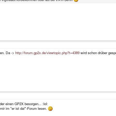
en. Da ->
http://forum.gp2x.de/viewtopic.php?t=4389
wird schon drüber gesp
ider einen GP2X besorgen... :lol:
 mir im "er ist da!"-Forum lesen.