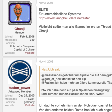
Nov 3, 2006
ELITE
für unterschiedliche Systeme
http://www.iancgbell.clara.net/elite/
Vielleicht sollte man alle Games im ersten Thre
Ghanji
Ghanji
Member
Joined
Feb 8, 2006
Messages
349
Location
Ruhrpott - European
Capital of Culture
Website
Visit site
Nov 4, 2006
HauJobb said:
@massaker es geht hier um Spiele die auf dem gp2x
@god_at_hell: danke für den Tip
@Fusion: Ich habe mehr an ältere kommerzielle Tite
fusion_power
btw ich habe noch ein paar Spielchen hinzugefügt
Advanced Member
und Turrican nur als Backup laden klar? :wink:
Joined
Dec 25, 2005
Messages
13,221
Location
germany
Ich dachte vornehmlich an den Polyplay, das ist
Website
Visit site
Von den anderen beiden Roms hab ich auch angen