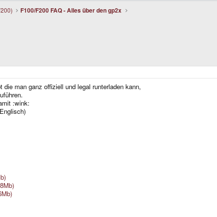
F200)
F100/F200 FAQ - Alles über den gp2x
ibt die man ganz offiziell und legal runterladen kann,
uführen.
amit :wink:
 Englisch)
b)
.8Mb)
6Mb)