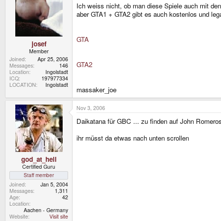
Ich weiss nicht, ob man diese Spiele auch mit de
aber GTA1 + GTA2 gibt es auch kostenlos und le
GTA
josef
Member
Joined
Apr 25, 2006
GTA2
Messages
146
Location
Ingolstadt
ICQ
197977334
LOCATION
Ingolstadt
massaker_joe
Nov 3, 2006
Daikatana für GBC ... zu finden auf John Romeros
ihr müsst da etwas nach unten scrollen
god_at_hell
Certified Guru
Staff member
Joined
Jan 5, 2004
Messages
1,311
Age
42
Location
Aachen - Germany
Website
Visit site