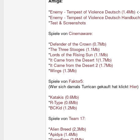
Amiga:
*
Enemy - Tempest of Violence Deutsch (1.4Mb)
<-
*
Enemy - Tempest of Violence Deutsch Handbuch
*
Test & Screenshots
Spiele von
Cinemaware:
*
Defender of the Crown (0.7Mb)
*
The Three Stooges (1.1Mb)
*
Lords of the Rising Sun (1.1Mb)
*
It Came from the Desert 1(1.7Mb)
*
It Came from the Desert 2 (1.7Mb)
*
Wings (1.3Mb)
Spiele von
Faktor5:
(Wer sich damals Turrican gekauft hat klickt
Hier
)
*
Katakis (0.6Mb)
*
R-Type (0.6Mb)
*
BCKid (1.2Mb)
Spiele von
Team 17:
*
Alien Breed (2,3Mb)
*
Apidya (1.4Mb)
*
SuperFrog (2.6Mb)