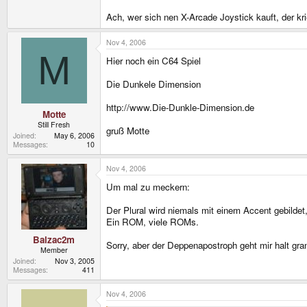
Ach, wer sich nen X-Arcade Joystick kauft, der kr
Nov 4, 2006
M
Hier noch ein C64 Spiel
Die Dunkele Dimension
http://www.Die-Dunkle-Dimension.de
Motte
Still Fresh
gruß Motte
Joined
May 6, 2006
Messages
10
Nov 4, 2006
Um mal zu meckern:
Der Plural wird niemals mit einem Accent gebildet
Ein ROM, viele ROMs.
Balzac2m
Sorry, aber der Deppenapostroph geht mir halt gra
Member
Joined
Nov 3, 2005
Messages
411
Nov 4, 2006