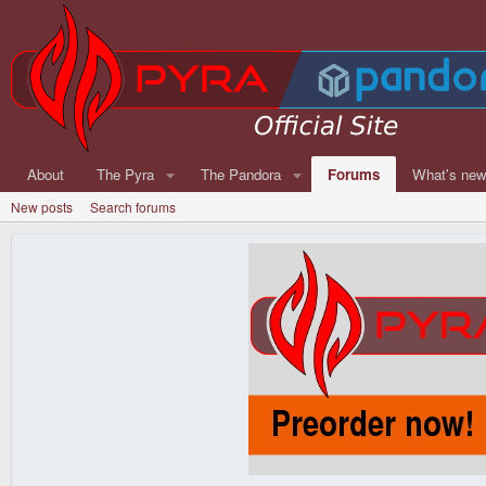
About
The Pyra
The Pandora
Forums
What's ne
New posts
Search forums