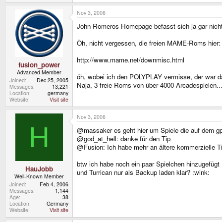
Nov 3, 2006
John Romeros Homepage befasst sich ja gar nicht 
Öh, nicht vergessen, die freien MAME-Roms hier:
http://www.mame.net/downmisc.html
fusion_power
Advanced Member
öh, wobei ich den POLYPLAY vermisse, der war da 
Joined
Dec 25, 2005
Naja, 3 freie Roms von über 4000 Arcadespielen..
Messages
13,221
Location
germany
Website
Visit site
Nov 3, 2006
H
@massaker es geht hier um Spiele die auf dem gp2
@god_at_hell: danke für den Tip
@Fusion: Ich habe mehr an ältere kommerzielle Ti
btw ich habe noch ein paar Spielchen hinzugefügt
HauJobb
und Turrican nur als Backup laden klar? :wink:
Well-Known Member
Joined
Feb 4, 2006
Messages
1,144
Age
38
Location
Germany
Website
Visit site