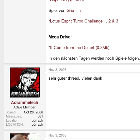
Spiel von
Gremlin
*
Lotus Esprit Turbo Challenge 1, 2 & 3
Mega Drive:
*
It Came from the Desert (0.3Mb)
In den nächsten Tagen werden noch Spiele folgen,
Nov 3, 2006
sehr guter thread, vielen dank
Adrammelech
Active Member
Joined
Oct 20, 2006
Messages
581
Location
Lörrach
LOCATION
Lörrach
Nov 3, 2006