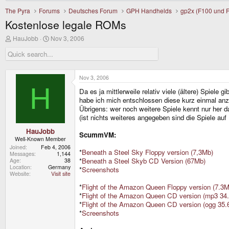
The Pyra
Forums
Deutsches Forum
GPH Handhelds
gp2x (F100 und 
Kostenlose legale ROMs
T
S
HauJobb
Nov 3, 2006
h
t
r
a
e
r
a
t
d
d
Nov 3, 2006
s
a
H
Da es ja mittlerweile relativ viele (ältere) Spiele g
t
t
a
e
habe ich mich entschlossen diese kurz einmal anz
r
Übrigens: wer noch weitere Spiele kennt nur her d
t
(ist nichts weiteres angegeben sind die Spiele auf
e
r
HauJobb
ScummVM:
Well-Known Member
Joined
Feb 4, 2006
*
Beneath a Steel Sky Floppy version (7,3Mb)
Messages
1,144
*
Beneath a Steel Skyb CD Version (67Mb)
Age
38
Location
Germany
*
Screenshots
Website
Visit site
*
Flight of the Amazon Queen Floppy version (7.3M
*
Flight of the Amazon Queen CD version (mp3 34
*
Flight of the Amazon Queen CD version (ogg 35.
*
Screenshots