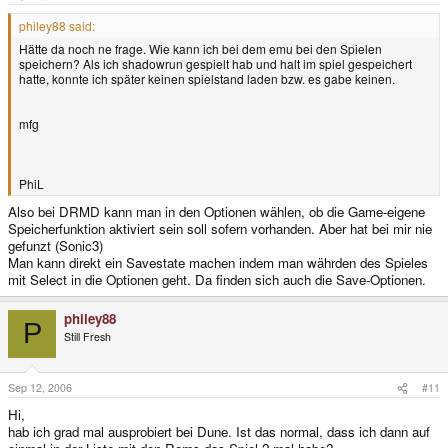
philey88 said:
Hätte da noch ne frage. Wie kann ich bei dem emu bei den Spielen
speichern? Als ich shadowrun gespielt hab und halt im spiel gespeichert
hatte, konnte ich später keinen spielstand laden bzw. es gabe keinen.
mfg
PhiL
Also bei DRMD kann man in den Optionen wählen, ob die Game-eigene
Speicherfunktion aktiviert sein soll sofern vorhanden. Aber hat bei mir nie
gefunzt (Sonic3)
Man kann direkt ein Savestate machen indem man währden des Spieles
mit Select in die Optionen geht. Da finden sich auch die Save-Optionen.
philey88
P
Still Fresh
Sep 12, 2006
#11
Hi,
hab ich grad mal ausprobiert bei Dune. Ist das normal, dass ich dann auf