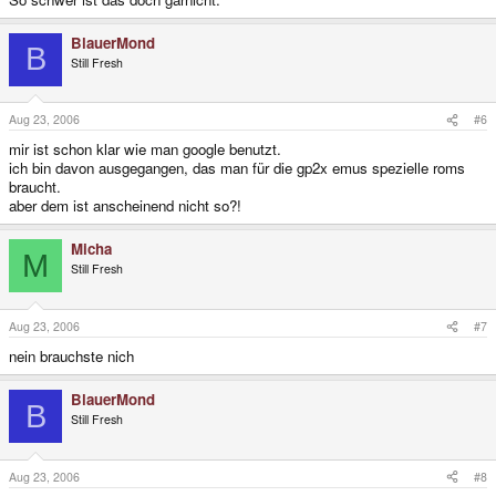
BlauerMond
B
Still Fresh
Aug 23, 2006
#6
mir ist schon klar wie man google benutzt.
ich bin davon ausgegangen, das man für die gp2x emus spezielle roms
braucht.
aber dem ist anscheinend nicht so?!
Micha
M
Still Fresh
Aug 23, 2006
#7
nein brauchste nich
BlauerMond
B
Still Fresh
Aug 23, 2006
#8