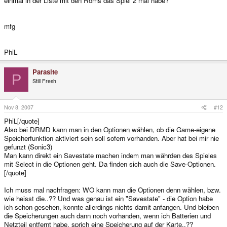
einmal in der Liste mit den Roms das Spiel 2 mal habe?
mfg
PhiL
Parasite
P
Still Fresh
Nov 8, 2007
#12
PhiL[/quote]
Also bei DRMD kann man in den Optionen wählen, ob die Game-eigene
Speicherfunktion aktiviert sein soll sofern vorhanden. Aber hat bei mir nie
gefunzt (Sonic3)
Man kann direkt ein Savestate machen indem man währden des Spieles
mit Select in die Optionen geht. Da finden sich auch die Save-Optionen.
[/quote]
Ich muss mal nachfragen: WO kann man die Optionen denn wählen, bzw.
wie heisst die..?? Und was genau ist ein "Savestate" - die Option habe
ich schon gesehen, konnte allerdings nichts damit anfangen. Und bleiben
die Speicherungen auch dann noch vorhanden, wenn ich Batterien und
Netzteil entfernt habe, sprich eine Speicherung auf der Karte..??