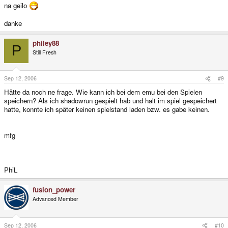
na geilo
danke
philey88
P
Still Fresh
Sep 12, 2006
#9
Hätte da noch ne frage. Wie kann ich bei dem emu bei den Spielen
speichern? Als ich shadowrun gespielt hab und halt im spiel gespeichert
hatte, konnte ich später keinen spielstand laden bzw. es gabe keinen.
mfg
PhiL
fusion_power
Advanced Member
Sep 12, 2006
#10