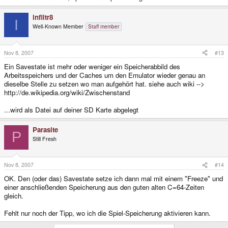
infiltr8
I
Well-Known Member
Staff member
Nov 8, 2007
#13
Ein Savestate ist mehr oder weniger ein Speicherabbild des
Arbeitsspeichers und der Caches um den Emulator wieder genau an
dieselbe Stelle zu setzen wo man aufgehört hat. siehe auch wiki -->
http://de.wikipedia.org/wiki/Zwischenstand
...wird als Datei auf deiner SD Karte abgelegt
Parasite
P
Still Fresh
Nov 8, 2007
#14
OK. Den (oder das) Savestate setze ich dann mal mit einem "Freeze" und
einer anschließenden Speicherung aus den guten alten C=64-Zeiten
gleich.
Fehlt nur noch der Tipp, wo ich die Spiel-Speicherung aktivieren kann.