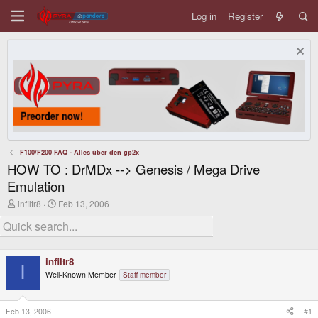
Log in
Register
F100/F200 FAQ - Alles über den gp2x
HOW TO : DrMDx --> Genesis / Mega Drive
Emulation
T
S
infiltr8
Feb 13, 2006
h
t
r
a
e
r
a
t
d
d
infiltr8
s
a
I
Well-Known Member
Staff member
t
t
a
e
r
t
Feb 13, 2006
#1