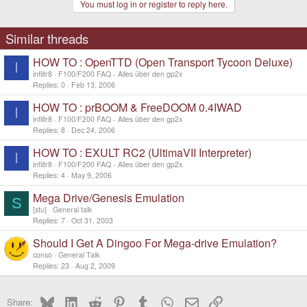
You must log in or register to reply here.
Similar threads
HOW TO : OpenTTD (Open Transport Tycoon Deluxe)
I
infiltr8
F100/F200 FAQ - Alles über den gp2x
Replies
0
Feb 13, 2006
HOW TO : prBOOM & FreeDOOM 0.4IWAD
I
infiltr8
F100/F200 FAQ - Alles über den gp2x
Replies
8
Dec 24, 2006
HOW TO : EXULT RC2 (UltimaVII Interpreter)
I
infiltr8
F100/F200 FAQ - Alles über den gp2x
Replies
4
May 9, 2006
Mega Drive/Genesis Emulation
S
[stu]
General talk
Replies
7
Oct 31, 2003
Should I Get A Dingoo For Mega-drive Emulation?
conso
General Talk
Replies
23
Aug 2, 2009
Bluesky
LinkedIn
Reddit
Pinterest
Tumblr
WhatsApp
Email
Link
Share: