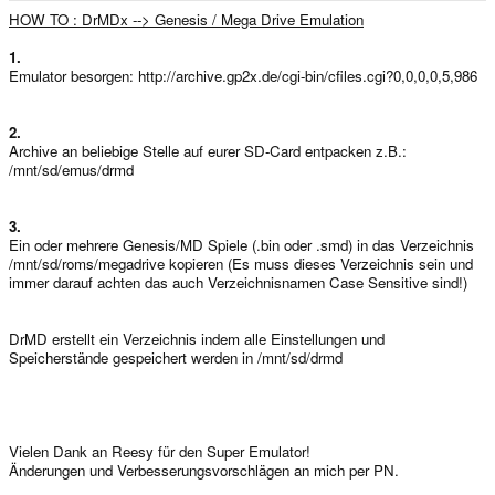
e
HOW TO : DrMDx --> Genesis / Mega Drive Emulation
r
1.
Emulator besorgen: http://archive.gp2x.de/cgi-bin/cfiles.cgi?0,0,0,0,5,986
2.
Archive an beliebige Stelle auf eurer SD-Card entpacken z.B.:
/mnt/sd/emus/drmd
3.
Ein oder mehrere Genesis/MD Spiele (.bin oder .smd) in das Verzeichnis
/mnt/sd/roms/megadrive kopieren (Es muss dieses Verzeichnis sein und
immer darauf achten das auch Verzeichnisnamen Case Sensitive sind!)
DrMD erstellt ein Verzeichnis indem alle Einstellungen und
Speicherstände gespeichert werden in /mnt/sd/drmd
Vielen Dank an Reesy für den Super Emulator!
Änderungen und Verbesserungsvorschlägen an mich per PN.