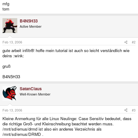
mfg
tom
B4N5H33
Active Member
Feb 13, 2006
#2
gute arbeit infiltr8! hoffe mein tutorial ist auch so leicht verständlich wie
deins :wink:
gruß
B4N5H33
SatanClaus
Well-Known Member
Feb 13, 2006
#3
Kleine Anmerkung für alle Linux Neulinge: Case Sensitiv bedeutet, dass
die richtige Groß- und Kleinschreibung beachtet werden muss.
/mnt/sd/emus/drmd ist also ein anderes Verzeichnis als
/mnt/sd/emus/DRMD .