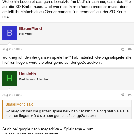
Weiterhin bedeutet das gerne benutzte /mnt/sd/ einfach nur, dass das File
auf die SD-Karte muss. Und wenn es in /mnt/sd/unterordner muss, dann
erstellt ihr einfach einen Ordner namens "unterordner" auf der SD-Karte
usw.
BlauerMond
B
Still Fresh
Aug 23, 2006
#4
wo krieg ich den die ganzen spiele her? hab natürlich die originalspiele alle
hier rumliegen, würd sie aber gerne auf der gp2x zocken .
HauJobb
H
Well-Known Member
Aug 23, 2006
#5
BlauerMond said:
wo krieg ich den die ganzen spiele her? hab natürlich die originalspiele alle
hier rumliegen, würd sie aber gerne auf der gp2x zocken .
Such bei google nach megadrive + Spielname + rom
So schwer ist das doch garnicht.