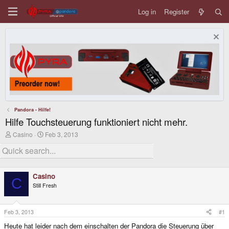
Log in
Register
Pandora - Hilfe!
Hilfe Touchsteuerung funktioniert nicht mehr.
T
S
Casino
Feb 3, 2013
h
t
r
a
e
r
a
t
d
d
Casino
s
a
C
Still Fresh
t
t
a
e
r
t
Feb 3, 2013
#1
e
Heute hat leider nach dem einschalten der Pandora die Steuerung über
r