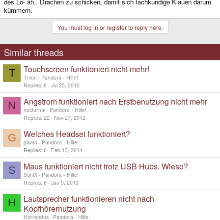
des Lö- äh.. Drachen zu schicken, damit sich fachkundige Klauen darum
kümmern.
You must log in or register to reply here.
Similar threads
Touchscreen funktioniert nicht mehr!
T
Trifon
Pandora - Hilfe!
Replies
6
Jul 25, 2010
Angstrom funktioniert nach Erstbenutzung nicht mehr
N
nocturnal
Pandora - Hilfe!
Replies
22
Nov 27, 2012
Welches Headset funktioniert?
G
gismo
Pandora - Hilfe!
Replies
6
Feb 13, 2014
Maus funktioniert nicht trotz USB Hubs. Wieso?
S
SoniX
Pandora - Hilfe!
Replies
6
Jan 5, 2013
Lautsprecher funktionieren nicht nach
H
Kopfhörernutzung
Horrendus
Pandora - Hilfe!