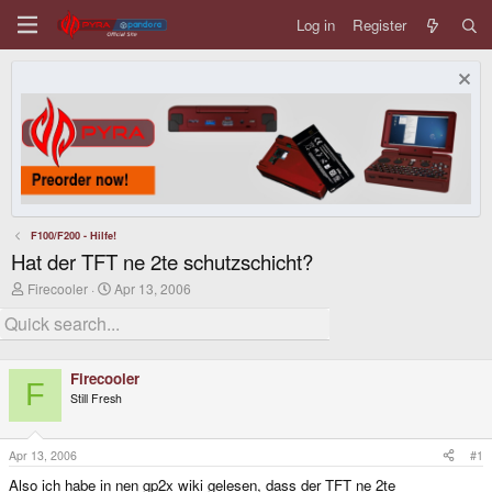
Log in
Register
F100/F200 - Hilfe!
Hat der TFT ne 2te schutzschicht?
T
S
Firecooler
Apr 13, 2006
h
t
r
a
e
r
a
t
d
d
Firecooler
s
a
F
Still Fresh
t
t
a
e
r
t
Apr 13, 2006
#1
e
Also ich habe in nen gp2x wiki gelesen, dass der TFT ne 2te
r