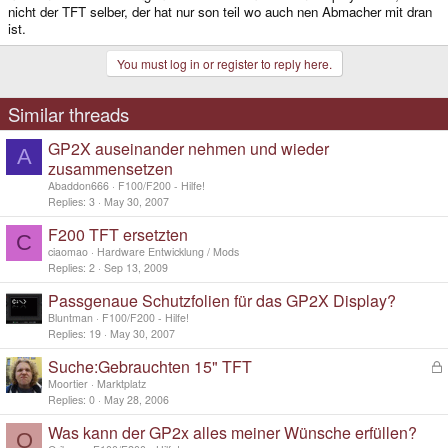
nicht der TFT selber, der hat nur son teil wo auch nen Abmacher mit dran
ist.
You must log in or register to reply here.
Similar threads
GP2X auseinander nehmen und wieder
A
zusammensetzen
Abaddon666
F100/F200 - Hilfe!
Replies
3
May 30, 2007
F200 TFT ersetzten
C
ciaomao
Hardware Entwicklung / Mods
Replies
2
Sep 13, 2009
Passgenaue Schutzfolien für das GP2X Display?
Bluntman
F100/F200 - Hilfe!
Replies
19
May 30, 2007
Suche:Gebrauchten 15" TFT
L
o
Moortier
Marktplatz
c
Replies
0
May 28, 2006
k
Was kann der GP2x alles meiner Wünsche erfüllen?
e
O