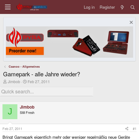
Log in
Register
Caanoo - Allgemeines
Gamepark - alle Jahre wieder?
T
S
Jimbob
Feb 27, 2011
h
t
r
a
e
r
a
t
d
d
Jimbob
s
a
J
Still Fresh
t
t
a
e
r
t
Feb 27, 2011
#1
e
Bringt Gamepark eigentlich mehr oder weniger regelmäßig neue Geräte
r