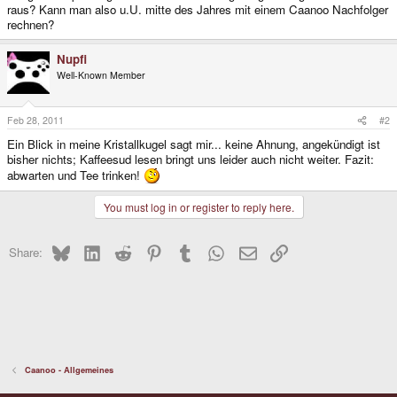
raus? Kann man also u.U. mitte des Jahres mit einem Caanoo Nachfolger
rechnen?
Nupfi
Well-Known Member
Feb 28, 2011
#2
Ein Blick in meine Kristallkugel sagt mir... keine Ahnung, angekündigt ist
bisher nichts; Kaffeesud lesen bringt uns leider auch nicht weiter. Fazit:
abwarten und Tee trinken!
You must log in or register to reply here.
Bluesky
LinkedIn
Reddit
Pinterest
Tumblr
WhatsApp
Email
Link
Share:
Caanoo - Allgemeines