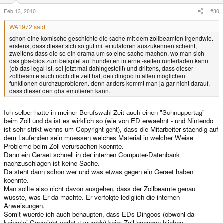
Feb 13, 2010
#30
WA1972 said:
schon eine komische geschichte die sache mit dem zollbeamten irgendwie.
erstens, dass dieser sich so gut mit emulatoren auszukennen scheint,
zweitens dass die so ein drama um so eine sache machen, wo man sich
das gba-bios zum beispiel auf hunderten internet-seiten runterladen kann
(ob das legal ist, sei jetzt mal dahingestellt) und drittens, dass dieser
zollbeamte auch noch die zeit hat, den dingoo in allen möglichen
funktionen durchzuprobieren. denn anders kommt man ja gar nicht darauf,
dass dieser den gba emulieren kann.
Ich selber hatte in meiner Berufswahl-Zeit auch einen "Schnuppertag"
beim Zoll und da ist es wirklich so (wie von ED erwaehnt - und Nintendo
ist sehr strikt wenns um Copyright geht), dass die Mitarbeiter staendig auf
dem Laufenden sein muessen welches Material in welcher Weise
Probleme beim Zoll verursachen koennte.
Dann ein Geraet schnell in der internen Computer-Datenbank
nachzuschlagen ist keine Sache.
Da steht dann schon wer und was etwas gegen ein Geraet haben
koennte.
Man sollte also nicht davon ausgehen, dass der Zollbeamte genau
wusste, was Er da machte. Er verfolgte lediglich die internen
Anweisungen.
Somit wuerde ich auch behaupten, dass EDs Dingoos (obwohl da
keinerlei Copyright verletzt wuerde) beim Zoll haengen blieben.