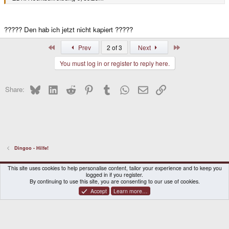
????? Den hab ich jetzt nicht kapiert ?????
First
Last
Prev
2 of 3
Next
You must log in or register to reply here.
Bluesky
LinkedIn
Reddit
Pinterest
Tumblr
WhatsApp
Email
Link
Share:
Dingoo - Hilfe!
DragonBox Pyra
English (US)
This site uses cookies to help personalise content, tailor your experience and to keep you
logged in if you register.
Contact us
Terms and rules
Privacy policy
Help
Home
By continuing to use this site, you are consenting to our use of cookies.
Accept
Learn more…
®
Community platform by XenForo
© 2010-2026 XenForo Ltd.
|
Certain add-on by SyTry.