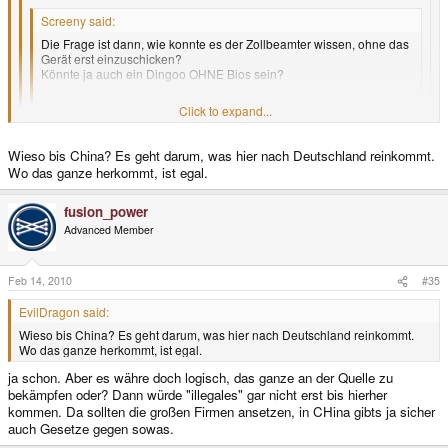
Screeny said:
Die Frage ist dann, wie konnte es der Zollbeamter wissen, ohne das
Gerät erst einzuschicken?
Könnte ja auch ein Dingoo OHNE Bios sein?
Click to expand...
Click to expand...
Click to expand...
Der Zoll bekommt normalerweise regelmäßig Listen mit Geräten, bei
Wieso bis China? Es geht darum, was hier nach Deutschland reinkommt.
denen irgendein Hersteller eine Beanstandung hat.
Gilt das auch bis China? Ich hab nämlich ständig das Gefühl, dass keien
Wo das ganze herkommt, ist egal.
Nach diesen geht er dann auch.
Firma in China direkt ihre Forderungen durchsetzt, anscheinend dtauen sie
Anscheinend hat Nintendo den Dingoo da wohl mal gemeldet.
sich das nur außerhalb. Von Großen Verbots-Aktionen wegen der ganzen
fusion_power
"illegalen" Handhelds und Konsolen hab ich jedenfalls wenig gehört. Da
Advanced Member
wird doch nicht mit zweierlei maß gemessen?
Feb 14, 2010
#35
EvilDragon said:
Wieso bis China? Es geht darum, was hier nach Deutschland reinkommt.
Wo das ganze herkommt, ist egal.
ja schon. Aber es währe doch logisch, das ganze an der Quelle zu
bekämpfen oder? Dann würde "illegales" gar nicht erst bis hierher
kommen. Da sollten die großen Firmen ansetzen, in CHina gibts ja sicher
auch Gesetze gegen sowas.