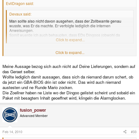
EvilDragon said:
Devaux said:
Man sollte also nicht davon ausgehen, dass der Zollbeamte genau
wusste, was Er da machte. Er verfolgte lediglich die internen
Anweisungen.
Somit wuerde ich auch behaupten, dass EDs Dingoos (obwohl da
keinerlei Copyright verletzt wuerde) beim Zoll haengen blieben.
Click to expand...
Denke ich nicht, da diese erst am Donnerstag abgeschickt wurden und ich
Click to expand...
diese nicht direkt aus HK bekomme sondern aus England.
Gut, sie können natürlich auch in England hängen bleiben, das werde ich
Meine Aussage bezog sich auch nicht auf Deine Lieferungen, sondern auf
dann von Craig erfahren, aber so wie ich das bisher mitbekommen habe, ist
da der Zoll bei weitem nicht so genau und pingelig wie unserer hier.
das Geraet selber.
Wollte lediglich damit aussagen, dass sich da niemand darum schert, ob
da jetzt ein GBA-BIOS drin ist oder nicht. Das wird auch niemand
austesten und ne Runde Mario zocken.
Die Zoellner haben ne Liste wo der Dingoo gelistet scheint und sobald ein
Paket mit besagtem Inhalt geoeffnet wird, klingeln die Alarmglocken.
fusion_power
Advanced Member
Feb 14, 2010
#33