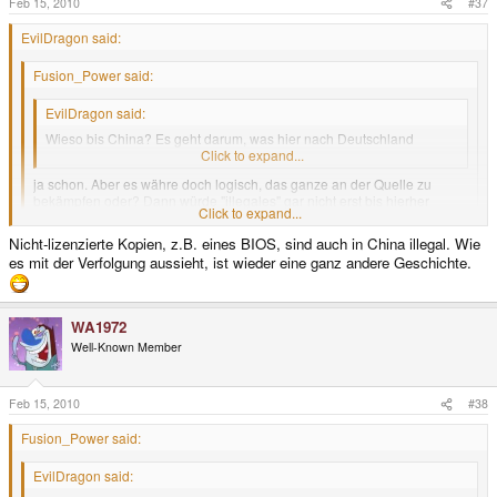
Feb 15, 2010
#37
EvilDragon said:
Fusion_Power said:
EvilDragon said:
Wieso bis China? Es geht darum, was hier nach Deutschland
reinkommt. Wo das ganze herkommt, ist egal.
Click to expand...
ja schon. Aber es währe doch logisch, das ganze an der Quelle zu
bekämpfen oder? Dann würde "illegales" gar nicht erst bis hierher
Click to expand...
kommen. Da sollten die großen Firmen ansetzen, in CHina gibts ja
sicher auch Gesetze gegen sowas.
Click to expand...
Nicht-lizenzierte Kopien, z.B. eines BIOS, sind auch in China illegal. Wie
es mit der Verfolgung aussieht, ist wieder eine ganz andere Geschichte.
In China ist das ja nicht illegal, und in anderen Ländern auch nicht.
Die Quelle bekämpfen bringt nichts, man muss das Ziel bekämpfen, da es je
nach Ziel illegal ist oder nicht.
WA1972
Well-Known Member
Feb 15, 2010
#38
Fusion_Power said:
EvilDragon said: