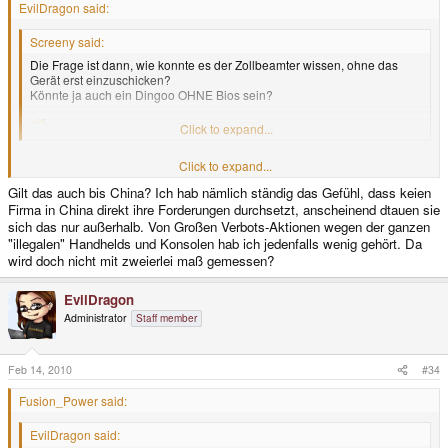
EvilDragon said:
Screeny said:
Die Frage ist dann, wie konnte es der Zollbeamter wissen, ohne das
Gerät erst einzuschicken?
Könnte ja auch ein Dingoo OHNE Bios sein?
Click to expand...
Click to expand...
Der Zoll bekommt normalerweise regelmäßig Listen mit Geräten, bei denen
irgendein Hersteller eine Beanstandung hat.
Gilt das auch bis China? Ich hab nämlich ständig das Gefühl, dass keien
Nach diesen geht er dann auch.
Firma in China direkt ihre Forderungen durchsetzt, anscheinend dtauen sie
Anscheinend hat Nintendo den Dingoo da wohl mal gemeldet.
sich das nur außerhalb. Von Großen Verbots-Aktionen wegen der ganzen
"illegalen" Handhelds und Konsolen hab ich jedenfalls wenig gehört. Da
wird doch nicht mit zweierlei maß gemessen?
EvilDragon
Administrator
Staff member
Feb 14, 2010
#34
Fusion_Power said:
EvilDragon said: