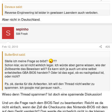
Devaux said:
Reverse-Engineering ist leider in gewissen Laendern auch verboten.
Aber nicht in Deutschland.
sepinho
S
Still Fresh
Feb 12, 2010
#26
ButterBrot said:
Stelle ich meine Frage so blöd?
??
Schon klar, es ist nicht wirklich legal. Ich würde aber gerne wissen, wie der
Zollbeamte das Beweisen will? Es kann sich ja auch um eine selbst
entwickeltes GBA BIOS handeln? Oder ist das egal, ob es nachgebaut ist,
oder nicht?
P.s. ok. danke für die Antworten. Ich will den Thread nicht weiter zu
spammen. Ich google mal genauer nach...
Wieso denn Thread spammen? Ist doch eine spannende Diskussion!
Und um die Frage nach dem BIOS-Test zu beantworten: Reicht es da
nicht einfach, wenn der Zoll die Checksums des Nintendo-BIOS mit dem
auf dem Gerät vergleicht? Das werde die sicherlich nicht in der kleinen