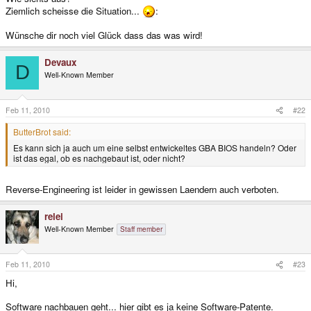
Ziemlich scheisse die Situation...
:
Wünsche dir noch viel Glück dass das was wird!
Devaux
D
Well-Known Member
Feb 11, 2010
#22
ButterBrot said:
Es kann sich ja auch um eine selbst entwickeltes GBA BIOS handeln? Oder
ist das egal, ob es nachgebaut ist, oder nicht?
Reverse-Engineering ist leider in gewissen Laendern auch verboten.
relei
Well-Known Member
Staff member
Feb 11, 2010
#23
Hi,
Software nachbauen geht... hier gibt es ja keine Software-Patente.