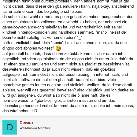
möglichen funktionen durchzuprobieren. denn anders kommt man ja gar
nicht darauf, dass dieser den gba emulieren kann. naja okay, anscheinend
las er aufmerksam das beigefügte schreiben.
da scheinst du wohl extremstes pech gehabt zu haben, ausgerechnet den
einen emulatoren-fan-zollbeamten erwischt zu haben, der nebenbei ein
game-boy-advance-originalteil-fan ist und wahrscheinlich seit seiner
kindheit nintendo-konsolen und handhelds sammelt. "mario" heisst der
beamte nicht zufällig mit vornamen oder? ^_^
hättest vielleicht doch dein "sonic" t-shirt ausziehen sollen, als du den
dingoo dort abholen wolltest?
auf jedenfall hoffe ich, dass du ihn zurückbekommst. aber da bin ich
eigentlich trotzdem opimistisch, da der dingoo nicht in erster linie dafür da
ist einen gba zu emulieren und somit nicht als plagiat zu bezeichnen ist.
desweiteren konntest du ja auch nicht wissen, daß ein gba-bios
aufgespielt ist, zumindest nicht der beschreibung im internet nach, und
nicht alle software die auf dem gba läuft, braucht das bios. viele
homebrew-games laufen auch so und vielleicht wolltest du ja diese damit
spielen. wer will das gegenteil beweisen? also viel glück und ich denke es
wird gut ausgehen. du wirst also nicht die 5 jahre haft, die es
normalerweise für "gba-bios" gibt, antreten müssen und um das
lebenslange handheld-verbot kommst du auch rum, denke ich. nein spass,
das wird schon. :-D
Devaux
D
Well-Known Member