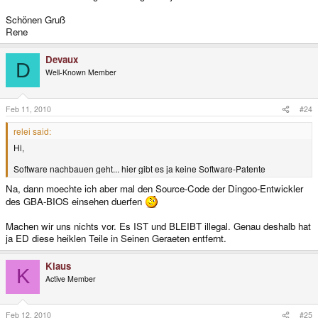
Schönen Gruß
Rene
Devaux
D
Well-Known Member
Feb 11, 2010
#24
relei said:
Hi,
Software nachbauen geht... hier gibt es ja keine Software-Patente
Na, dann moechte ich aber mal den Source-Code der Dingoo-Entwickler
des GBA-BIOS einsehen duerfen
Machen wir uns nichts vor. Es IST und BLEIBT illegal. Genau deshalb hat
ja ED diese heiklen Teile in Seinen Geraeten entfernt.
Klaus
K
Active Member
Feb 12, 2010
#25