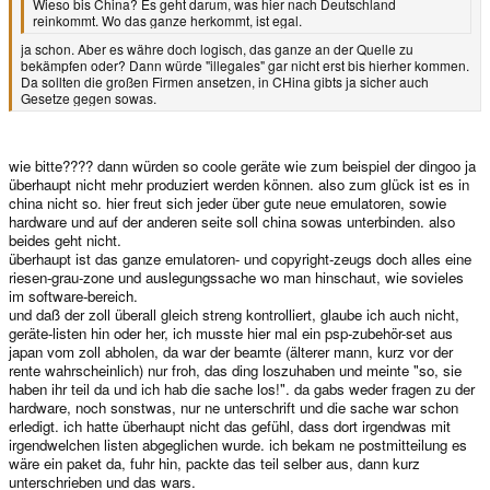
Wieso bis China? Es geht darum, was hier nach Deutschland
reinkommt. Wo das ganze herkommt, ist egal.
ja schon. Aber es währe doch logisch, das ganze an der Quelle zu
bekämpfen oder? Dann würde "illegales" gar nicht erst bis hierher kommen.
Da sollten die großen Firmen ansetzen, in CHina gibts ja sicher auch
Gesetze gegen sowas.
wie bitte???? dann würden so coole geräte wie zum beispiel der dingoo ja
überhaupt nicht mehr produziert werden können. also zum glück ist es in
china nicht so. hier freut sich jeder über gute neue emulatoren, sowie
hardware und auf der anderen seite soll china sowas unterbinden. also
beides geht nicht.
überhaupt ist das ganze emulatoren- und copyright-zeugs doch alles eine
riesen-grau-zone und auslegungssache wo man hinschaut, wie sovieles
im software-bereich.
und daß der zoll überall gleich streng kontrolliert, glaube ich auch nicht,
geräte-listen hin oder her, ich musste hier mal ein psp-zubehör-set aus
japan vom zoll abholen, da war der beamte (älterer mann, kurz vor der
rente wahrscheinlich) nur froh, das ding loszuhaben und meinte "so, sie
haben ihr teil da und ich hab die sache los!". da gabs weder fragen zu der
hardware, noch sonstwas, nur ne unterschrift und die sache war schon
erledigt. ich hatte überhaupt nicht das gefühl, dass dort irgendwas mit
irgendwelchen listen abgeglichen wurde. ich bekam ne postmitteilung es
wäre ein paket da, fuhr hin, packte das teil selber aus, dann kurz
unterschrieben und das wars.