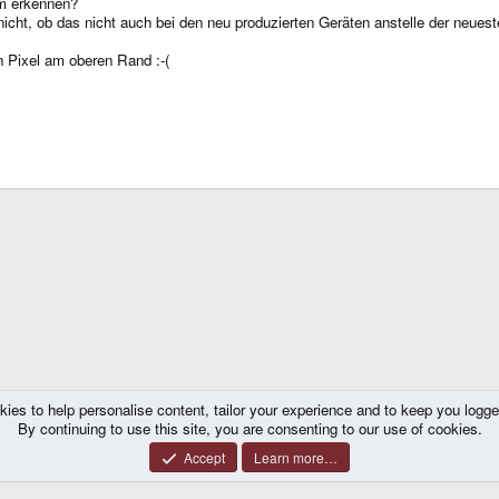
m erkennen?
nicht, ob das nicht auch bei den neu produzierten Geräten anstelle der neues
en Pixel am oberen Rand :-(
kies to help personalise content, tailor your experience and to keep you logged 
Caanoo - Allgemeines
By continuing to use this site, you are consenting to our use of cookies.
Accept
Learn more…
®
y platform by XenForo
© 2010-2026 XenForo Ltd.
|
Certain add-on by SyTry.