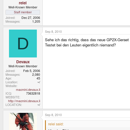
relei
Well-Known Member
Staff member
Joined
Dec 27, 2006
Messages
1,205
Sep 8, 2010
D
Sehe ich das richtig, dass das neue GP2X-Geraet
Testet bei den Leuten eigentlich niemand?
Devaux
Well-Known Member
Joined
Feb 5, 2006
Messages
2,080
Age
45
Location
~/
Website
macmini.devaux.li
ICQ
73632818
WEBSITE
http://macmini.devaux.li
LOCATION
~/
Sep 8, 2010
relei said: