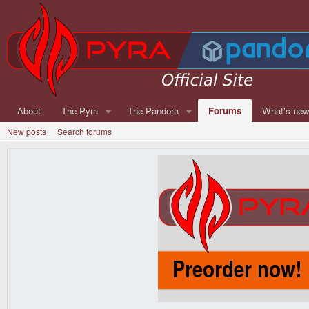
About
The Pyra
The Pandora
Forums
What's ne
New posts
Search forums