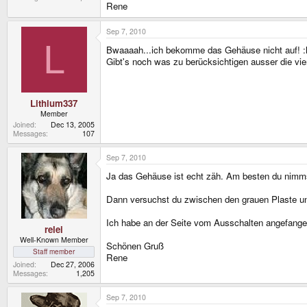
Rene
Sep 7, 2010
L
Bwaaaah...ich bekomme das Gehäuse nicht auf! :l
Gibt's noch was zu berücksichtigen ausser die vi
Lithium337
Member
Joined
Dec 13, 2005
Messages
107
Sep 7, 2010
Ja das Gehäuse ist echt zäh. Am besten du nimmst 
Dann versuchst du zwischen den grauen Plaste 
Ich habe an der Seite vom Ausschalten angefange
relei
Well-Known Member
Schönen Gruß
Staff member
Rene
Joined
Dec 27, 2006
Messages
1,205
Sep 7, 2010