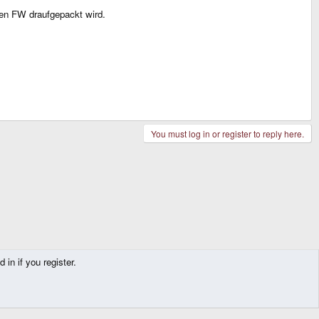
ten FW draufgepackt wird.
You must log in or register to reply here.
in if you register.
Contact us
Terms and rules
Privacy policy
Help
Home