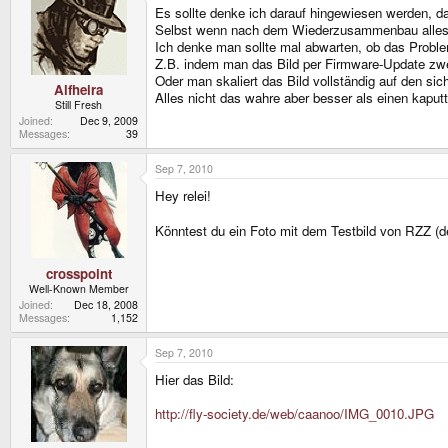
Es sollte denke ich darauf hingewiesen werden, das
Selbst wenn nach dem Wiederzusammenbau alles fun
Ich denke man sollte mal abwarten, ob das Proble
Z.B. indem man das Bild per Firmware-Update zwei 
Oder man skaliert das Bild vollständig auf den sic
Alfheira
Alles nicht das wahre aber besser als einen kap
Still Fresh
Joined
Dec 9, 2009
Messages
39
Sep 7, 2010
Hey relei!
Könntest du ein Foto mit dem Testbild von RZZ (
crosspoint
Well-Known Member
Joined
Dec 18, 2008
Messages
1,152
Sep 7, 2010
Hier das Bild:
http://fly-society.de/web/caanoo/IMG_0010.JPG