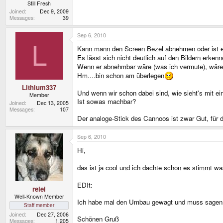
Still Fresh
Joined
Dec 9, 2009
Messages
39
Sep 6, 2010
L
Kann mann den Screen Bezel abnehmen oder ist er
Es lässt sich nicht deutlich auf den Bildern erk
Wenn er abnehmbar wäre (was ich vermute), wäre e
Hm....bin schon am überlegen
Lithium337
Und wenn wir schon dabei sind, wie sieht's mit e
Member
Ist sowas machbar?
Joined
Dec 13, 2005
Messages
107
Der analoge-Stick des Cannoos ist zwar Gut, für di
Sep 6, 2010
Hi,
das ist ja cool und ich dachte schon es stimmt wa
EDIt:
relei
Well-Known Member
Ich habe mal den Umbau gewagt und muss sagen es
Staff member
Joined
Dec 27, 2006
Schönen Gruß
Messages
1,205