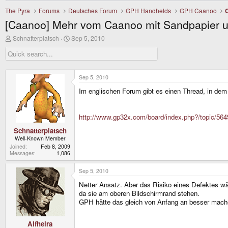
The Pyra
Forums
Deutsches Forum
GPH Handhelds
GPH Caanoo
[Caanoo] Mehr vom Caanoo mit Sandpapier 
T
S
Schnatterplatsch
Sep 5, 2010
h
t
r
a
e
r
a
t
d
d
Sep 5, 2010
s
a
Im englischen Forum gibt es einen Thread, in dem
t
t
a
e
r
t
http://www.gp32x.com/board/index.php?/topic/564
e
r
Schnatterplatsch
Well-Known Member
Joined
Feb 8, 2009
Messages
1,086
Sep 5, 2010
Netter Ansatz. Aber das Risiko eines Defektes wä
da sie am oberen Bildschirmrand stehen.
GPH hätte das gleich von Anfang an besser mac
Alfheira