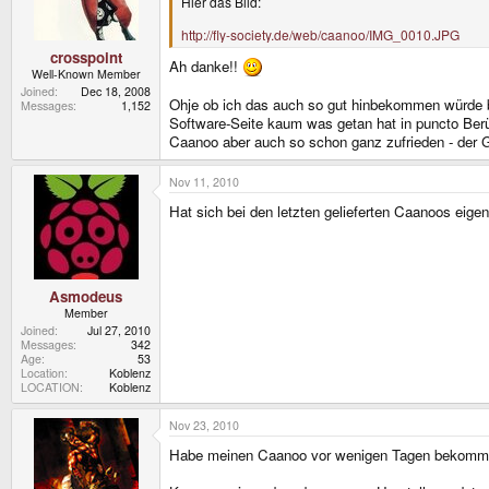
Hier das Bild:
http://fly-society.de/web/caanoo/IMG_0010.JPG
crosspoint
Ah danke!!
Well-Known Member
Joined
Dec 18, 2008
Ohje ob ich das auch so gut hinbekommen würde bei
Messages
1,152
Software-Seite kaum was getan hat in puncto Berü
Caanoo aber auch so schon ganz zufrieden - der 
Nov 11, 2010
Hat sich bei den letzten gelieferten Caanoos eig
Asmodeus
Member
Joined
Jul 27, 2010
Messages
342
Age
53
Location
Koblenz
LOCATION
Koblenz
Nov 23, 2010
Habe meinen Caanoo vor wenigen Tagen bekomm