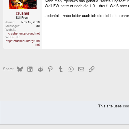
Kann man irgendwo das genaue Herstellungsdatu
Weil FW hatte er noch die 1.0.1 drauf. Weiß aber 
crusher
Jedenfalls habe leider auch ich die nicht sichtbar
Still Fresh
Joined
Nov 15, 2010
Messages
30
Website
crusher.untergrund.net
WEBSITE
http://crusher.untergrund
.net
Bluesky
LinkedIn
Reddit
Pinterest
Tumblr
WhatsApp
Email
Link
Share:
This site uses coo
The Pyra
Forums
Deutsches Forum
GPH Handhelds
GPH Caanoo
DragonBox Pyra
English (US)
Communit