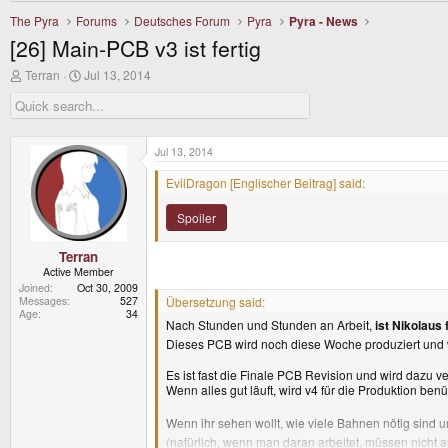
The Pyra
Forums
Deutsches Forum
Pyra
Pyra - News
[26] Main-PCB v3 ist fertig
T
S
Terran
Jul 13, 2014
h
t
r
a
e
r
a
t
d
d
Jul 13, 2014
s
a
t
t
EvilDragon [Englischer Beitrag] said:
a
e
r
Spoiler
t
e
r
Terran
Active Member
Joined
Oct 30, 2009
Messages
527
Übersetzung said:
Age
34
Nach Stunden und Stunden an Arbeit,
ist Nikolaus
Dieses PCB wird noch diese Woche produziert und w
Es ist fast die Finale PCB Revision und wird dazu v
Wenn alles gut läuft, wird v4 für die Produktion benüt
Wenn ihr sehen wollt, wie viele Bahnen nötig sind u
(natürlich, wenn man daran arbeitet, müssen nicht a