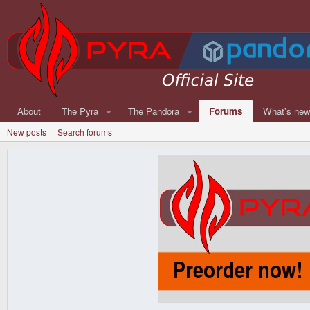
About
The Pyra
The Pandora
Forums
What's ne
New posts
Search forums