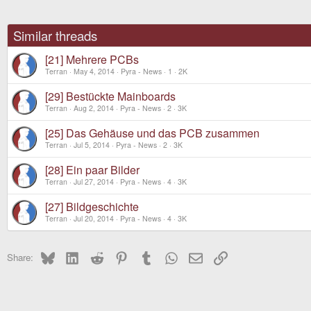
Similar threads
[21] Mehrere PCBs
Terran
May 4, 2014
Pyra - News
1
2K
[29] Bestückte Mainboards
Terran
Aug 2, 2014
Pyra - News
2
3K
[25] Das Gehäuse und das PCB zusammen
Terran
Jul 5, 2014
Pyra - News
2
3K
[28] Ein paar Bilder
Terran
Jul 27, 2014
Pyra - News
4
3K
[27] Bildgeschichte
Terran
Jul 20, 2014
Pyra - News
4
3K
Bluesky
LinkedIn
Reddit
Pinterest
Tumblr
WhatsApp
Email
Link
Share: