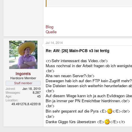
Wenn ihr sehen wollt, was so lange dauert, um solc
Hier ist ein kleines Video. Es läuft auf 10-facher Ge
[youtube]Yvm2AiM4F5Q[/youtube]
Blog
Quelle
Der nächste Schritt für Nikolaus ist es, weiter am 
Und was hab ich getan?
Jul 14, 2014
Als ich zurück aus Montpellier kam, startete ich ve
Re: AW: [26] Main-PCB v3 ist fertig
T-Shirts und weiteres Merchandising wird bald in m
Vorbereitung für die Gamescom, upgraden des Serve
<r>Sehr interessant das Video.<br/>
Der nächste Schritt ist ein GIT / Bugtracker Kombin
Muss nochmal in der Arbeit fragen ob ich wenigs
Ich brauche mehr Zeit :-D.
<br/>
ingoreis
Aha nen neuen Server?<br/>
Hardcore Member
Naja, Ich hoffe Ich werde viele von euch auf der 
Deswegen hab ich auf den FTP kein Zugriff mehr?
Staff member
Und wie immer: Wenn ich mehr zum Posten habe, w
Die Dateien lassen sich weiterhin herunterlade
Joined
Jan 18, 2010
<br/>
Messages
8,287
Auf diesem Wege kann ich ja auch Evildragon üb
Age
45
Location
Bin ja immer per PN Erreichtbar hierdrinnen.<br/>
49.491276,8.423518
<br/>
Bin sehr gespannt auf die Pyra <E>
</E><br/>
<br/>
Danke Giggo fürs übersetzen <E>
</E></r>