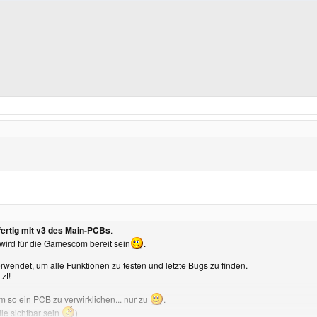
 fertig mit v3 des Main-PCBs
.
ird für die Gamescom bereit sein
.
erwendet, um alle Funktionen zu testen und letzte Bugs zu finden.
zt!
m so ein PCB zu verwirklichen... nur zu
.
lle sichtbar sein
)