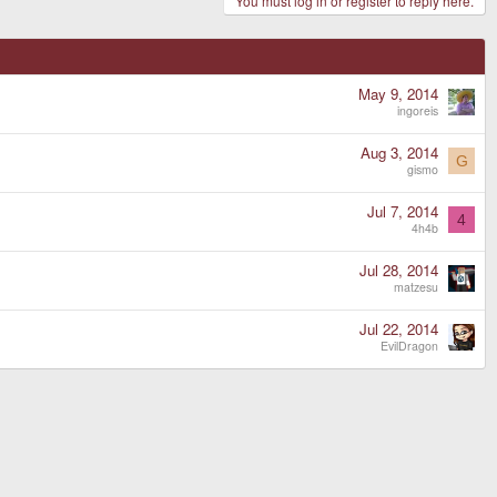
You must log in or register to reply here.
May 9, 2014
ingoreis
Aug 3, 2014
G
gismo
Jul 7, 2014
4
4h4b
Jul 28, 2014
matzesu
Jul 22, 2014
EvilDragon