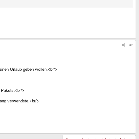
anderen im weg ist.
#2
glisches Forum?])
inen Urlaub geben wollen.<br/>
 Pakets.<br/>
gang verwendete.<br/>