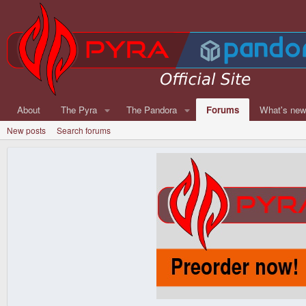
About
The Pyra
The Pandora
Forums
What's ne
New posts
Search forums