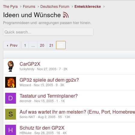
The Pyra
Forums
Deutsches Forum
Entwicklerecke
Ideen und Wünsche
Programmideen und -anregungen passen hier hinein.
Prev
1
…
20
21
22
CarGP2X
funkyferdy
Nov 27, 2005
7
2K
GP32 spiele auf dem gp2x?
Wizzard
Nov 15, 2005
9
3K
Tastatur und Terminplaner?
D
dercmdr
Nov 15, 2005
1
1K
Auf was wartet ihr am meisten? (Emu, Port, Homebr
S
Sonic-NKT
Aug 2, 2005
55
13K
Schutz für den GP2X
H
HBNuke
Sep 28, 2005
16
4K