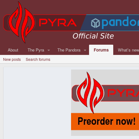
About
The Pyra
The Pandora
Forums
What's ne
New posts
Search forums