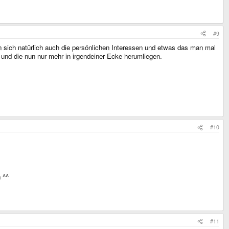
#9
ern sich natürlich auch die persönlichen Interessen und etwas das man mal
t und die nun nur mehr in irgendeiner Ecke herumliegen.
#10
n ^^
#11