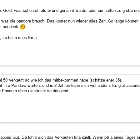
ix Geld, was schon oft als Grund genannt wurde, oder sie hatten zu große un
 was die pandora brauch. Das kostet nun wieder alles Zeit. So lange können 
tt sei dank
ar, zb beim snes Emu.
l 50 Verkauft so wie ich das mitbekommen habe (schätze eher 35).
e auf ihre Pandora warten, und in 2 Jahren kann sich viel ändern. Es gibt au
e Pandora eben nichtmehr so dringend.
knappes Gut. Da lohnt sich das Verkaufen finanziell. Wenn p&|a eines Tages i