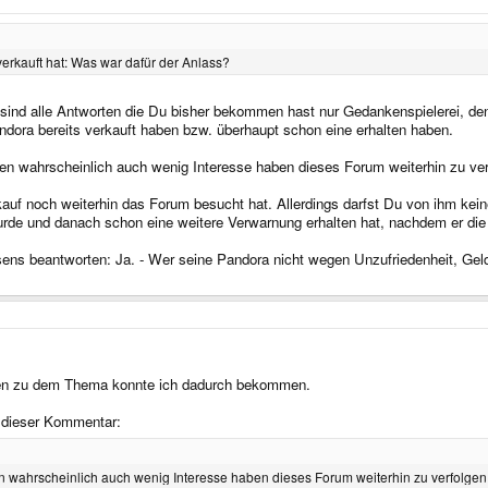
verkauft hat: Was war dafür der Anlass?
 sind alle Antworten die Du bisher bekommen hast nur Gedankenspielerei, den
andora bereits verkauft haben bzw. überhaupt schon eine erhalten haben.
ten wahrscheinlich auch wenig Interesse haben dieses Forum weiterhin zu ver
erkauf noch weiterhin das Forum besucht hat. Allerdings darfst Du von ihm ke
 wurde und danach schon eine weitere Verwarnung erhalten hat, nachdem er 
ns beantworten: Ja. - Wer seine Pandora nicht wegen Unzufriedenheit, Geldm
ngen zu dem Thema konnte ich dadurch bekommen.
t dieser Kommentar:
en wahrscheinlich auch wenig Interesse haben dieses Forum weiterhin zu verfolgen