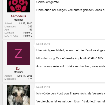
Gebrauchtgeräte.
Habe auch bei einigen Verkäufern gelesen, dass s
Asmodeus
Member
Joined
Jul 27, 2010
Messages
342
Age
53
Location
Koblenz
LOCATION
Koblenz
Nov 8, 2010
Z
Hier wird geschildert, warum er die Pandora abges
http://forum.gp2x.de/viewtopic.php?f=23&t=11059
Auch wenn viele auf Thrake rumhacken, sein erster
Zon
Member
Joined
Dec 11, 2006
Messages
174
Nov 8, 2010
Ich würde den Post von Thrake nicht als Verweis ve
Vergleichbar ist es mit dem Buch "Sakrileg", es is