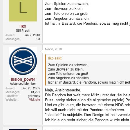
L
Zum Spielen zu schwach,
zum Browsen zu klein,
zum Telefonieren zu groß
zum Angeben zu hässlich.
Ist halt n' Bastard, die Pandora, sowas mag nicht 
liko
Still Fresh
Joined
Jun 7, 2010
Messages
93
Nov 8, 2010
liko said:
Zum Spielen zu schwach,
zum Browsen zu klein,
zum Telefonieren zu groß
zum Angeben zu hässlich.
fusion_power
Ist halt n' Bastard, die Pandora, sowas mag nicht jed
Advanced Member
Joined
Dec 25, 2005
Naja, Ansichtssache.
Messages
13,221
Die Pandora hat weit mehr MHz unter der Haube al
Location
germany
Fuss, steigt sicher auch die allgemeine (spiele) P
Website
Visit site
Und es gibt leute, die browsen mit einem NDS ode
Ich will auch nicht mit der Pandora telefonieren.
"hässlich" is subjektiv. Das Design ist halt zwec
Ich bin auch recht sicher, die Pandora wurde nicht