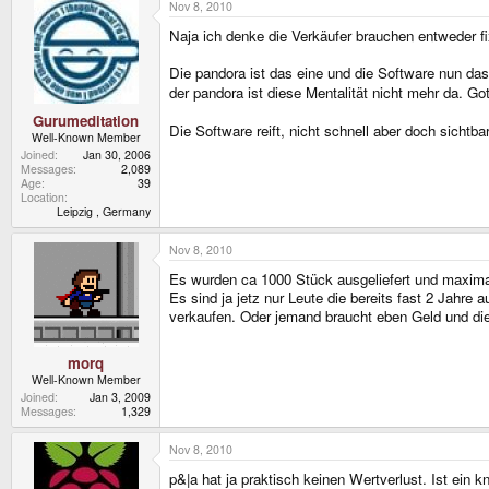
Nov 8, 2010
Naja ich denke die Verkäufer brauchen entweder f
Die pandora ist das eine und die Software nun das
der pandora ist diese Mentalität nicht mehr da. Go
Gurumeditation
Die Software reift, nicht schnell aber doch sichtb
Well-Known Member
Joined
Jan 30, 2006
Messages
2,089
Age
39
Location
Leipzig , Germany
Nov 8, 2010
Es wurden ca 1000 Stück ausgeliefert und maxima
Es sind ja jetz nur Leute die bereits fast 2 Jahr
verkaufen. Oder jemand braucht eben Geld und di
morq
Well-Known Member
Joined
Jan 3, 2009
Messages
1,329
Nov 8, 2010
p&|a hat ja praktisch keinen Wertverlust. Ist ein 