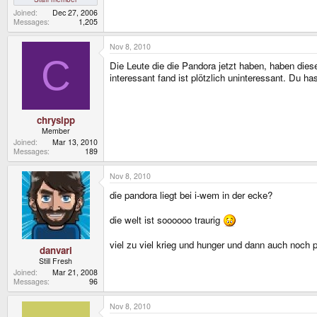
Joined
Dec 27, 2006
Messages
1,205
Nov 8, 2010
C
Die Leute die die Pandora jetzt haben, haben diese
interessant fand ist plötzlich uninteressant. Du h
chrysipp
Member
Joined
Mar 13, 2010
Messages
189
Nov 8, 2010
die pandora liegt bei i-wem in der ecke?
die welt ist soooooo traurig
viel zu viel krieg und hunger und dann auch noch pa
danvari
Still Fresh
Joined
Mar 21, 2008
Messages
96
Nov 8, 2010