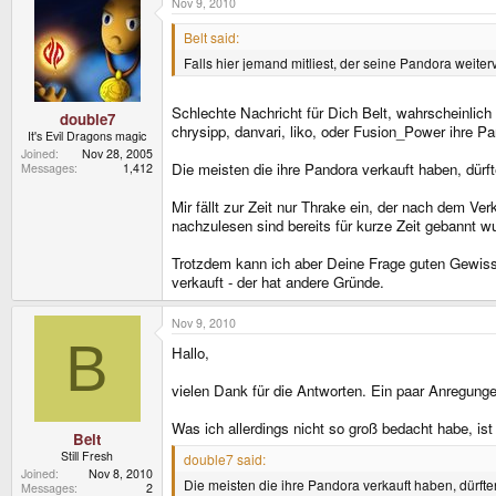
Nov 9, 2010
Belt said:
Falls hier jemand mitliest, der seine Pandora weiter
Schlechte Nachricht für Dich Belt, wahrscheinlich
double7
chrysipp, danvari, liko, oder Fusion_Power ihre P
It's Evil Dragons magic
Joined
Nov 28, 2005
Die meisten die ihre Pandora verkauft haben, dürf
Messages
1,412
Mir fällt zur Zeit nur Thrake ein, der nach dem V
nachzulesen sind bereits für kurze Zeit gebannt
Trotzdem kann ich aber Deine Frage guten Gewisse
verkauft - der hat andere Gründe.
Nov 9, 2010
B
Hallo,
vielen Dank für die Antworten. Ein paar Anregu
Was ich allerdings nicht so groß bedacht habe, is
Belt
Still Fresh
double7 said:
Joined
Nov 8, 2010
Die meisten die ihre Pandora verkauft haben, dürft
Messages
2