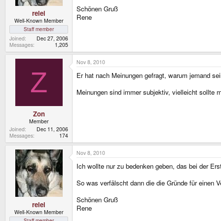
Schönen Gruß
relei
Rene
Well-Known Member
Staff member
Joined
Dec 27, 2006
Messages
1,205
Nov 8, 2010
Z
Er hat nach Meinungen gefragt, warum jemand sein
Meinungen sind immer subjektiv, vielleicht sollte
Zon
Member
Joined
Dec 11, 2006
Messages
174
Nov 8, 2010
Ich wollte nur zu bedenken geben, das bei der Ers
So was verfälscht dann die die Gründe für einen 
Schönen Gruß
relei
Rene
Well-Known Member
Staff member