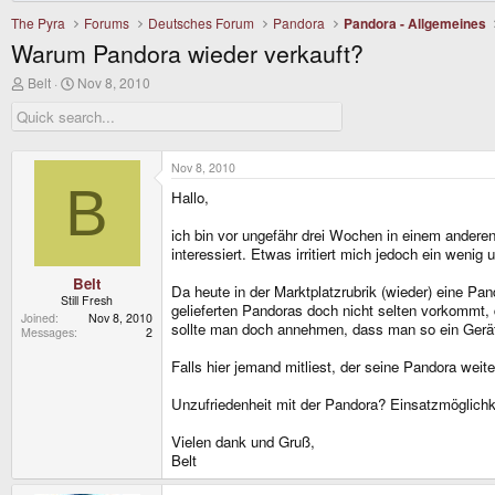
The Pyra
Forums
Deutsches Forum
Pandora
Pandora - Allgemeines
Warum Pandora wieder verkauft?
T
S
Belt
Nov 8, 2010
h
t
r
a
e
r
a
t
d
d
Nov 8, 2010
s
a
B
Hallo,
t
t
a
e
r
ich bin vor ungefähr drei Wochen in einem anderen
t
interessiert. Etwas irritiert mich jedoch ein wenig
e
r
Belt
Da heute in der Marktplatzrubrik (wieder) eine Pa
Still Fresh
gelieferten Pandoras doch nicht selten vorkommt, 
Joined
Nov 8, 2010
sollte man doch annehmen, dass man so ein Gerät
Messages
2
Falls hier jemand mitliest, der seine Pandora weit
Unzufriedenheit mit der Pandora? Einsatzmöglich
Vielen dank und Gruß,
Belt