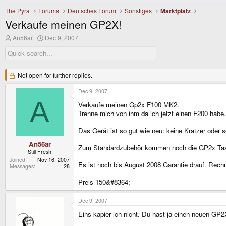
The Pyra
Forums
Deutsches Forum
Sonstiges
Marktplatz
Verkaufe meinen GP2X!
T
S
An56ar
Dec 9, 2007
h
t
r
a
e
r
a
t
d
Not open for further replies.
d
s
a
t
t
Dec 9, 2007
a
e
A
Verkaufe meinen Gp2x F100 MK2.
r
t
Trenne mich von ihm da ich jetzt einen F200 habe.
e
r
Das Gerät ist so gut wie neu: keine Kratzer oder 
An56ar
Zum Standardzubehör kommen noch die GP2x Tasc
Still Fresh
Joined
Nov 16, 2007
Es ist noch bis August 2008 Garantie drauf. Rechn
Messages
28
Preis 150&#8364;
Dec 9, 2007
Eins kapier ich nicht. Du hast ja einen neuen GP