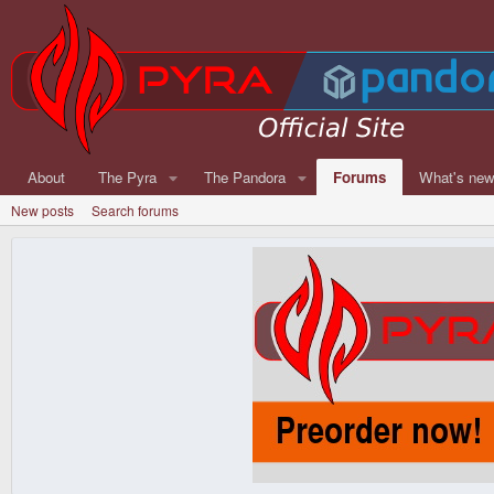
About
The Pyra
The Pandora
Forums
What's ne
New posts
Search forums