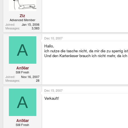
Ziz
Advanced Member
Joined
Jan 15, 2006
Messages
3,583
Dec 10, 2007
A
Hallo,
ich nutze die tasche nicht, da mir die zu sperrig is
Und den Kartenleser brauch ich nicht mehr, da ich 
An56ar
Still Fresh
Joined
Nov 16, 2007
Messages
28
Dec 15, 2007
A
Verkauft!
An56ar
Still Fresh